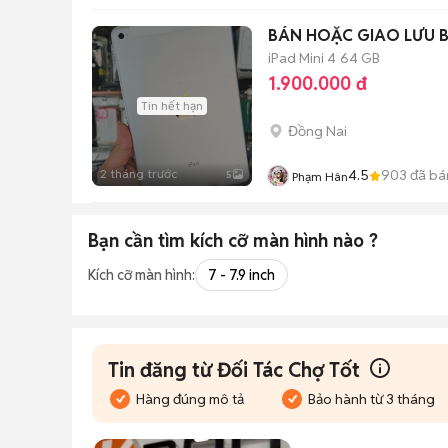
BÁN HOẶC GIAO LƯU BÙ
iPad Mini 4
64 GB
1.900.000 đ
Tin hết hạn
Đồng Nai
2 tháng trước
4.5
903
đã bá
5
Phạm Hân
Bạn cần tìm
kích cỡ màn hình
nào ?
Kích cỡ màn hình:
7 - 7.9 inch
Tin đăng từ Đối Tác Chợ Tốt
Hàng đúng mô tả
Bảo hành từ 3 tháng