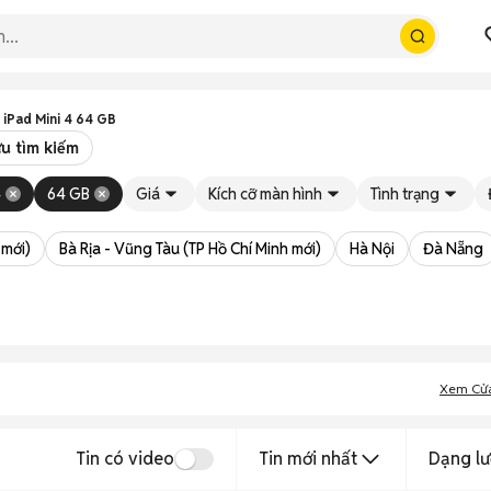
 iPad Mini 4 64 GB
u tìm kiếm
4
64 GB
Giá
Kích cỡ màn hình
Tình trạng
 mới)
Bà Rịa - Vũng Tàu (TP Hồ Chí Minh mới)
Hà Nội
Đà Nẵng
Xem Cử
Tin có video
Tin mới nhất
Dạng lư