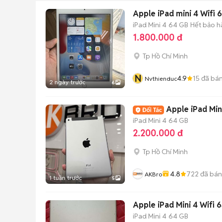
Apple iPad mini 4 Wifi
iPad Mini 4
64 GB
Hết bảo h
1.800.000 đ
Tp Hồ Chí Minh
N
4.9
15
đã bá
Nvthienduc
2 ngày trước
6
Apple iPad Min
iPad Mini 4
64 GB
2.200.000 đ
Tp Hồ Chí Minh
4.8
722
đã bán
AKBro
1 tuần trước
5
Apple iPad Mini 4 Wifi
iPad Mini 4
64 GB