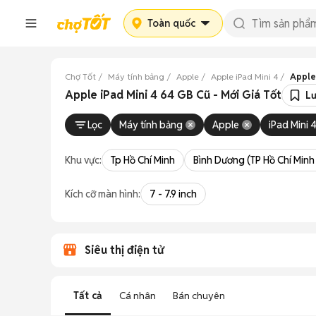
Toàn quốc
Chợ Tốt
Máy tính bảng
Apple
Apple iPad Mini 4
Apple
Apple iPad Mini 4 64 GB Cũ - Mới Giá Tốt
Lư
Lọc
Máy tính bảng
Apple
iPad Mini 
Khu vực:
Tp Hồ Chí Minh
Bình Dương (TP Hồ Chí Minh
Kích cỡ màn hình:
7 - 7.9 inch
Siêu thị điện tử
Tất cả
Cá nhân
Bán chuyên