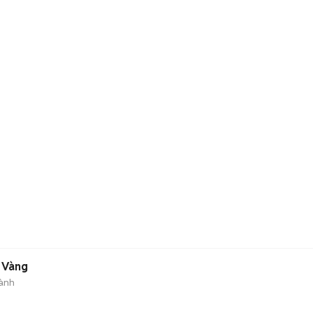
 Vàng
ành