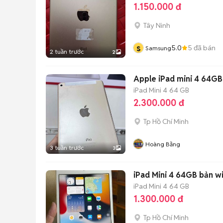
1.150.000 đ
Tây Ninh
s
5.0
5
đã bán
Samsung
2 tuần trước
2
Apple iPad mini 4 64GB
iPad Mini 4
64 GB
2.300.000 đ
Tp Hồ Chí Minh
Hoàng Bằng
3 tuần trước
3
iPad Mini 4 64GB bản wi
iPad Mini 4
64 GB
1.300.000 đ
Tp Hồ Chí Minh