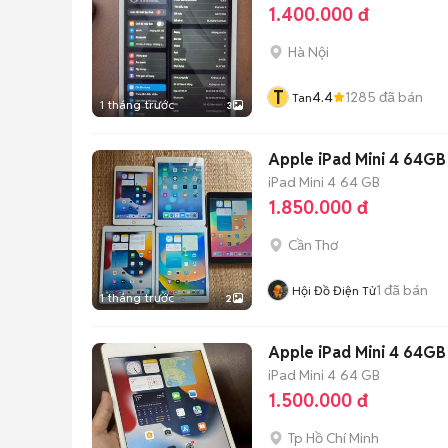
1.400.000 đ
Hà Nội
T
4.4
1285
đã bán
Tan
1 tháng trước
3
Apple iPad Mini 4 64G
iPad Mini 4
64 GB
1.850.000 đ
Cần Thơ
1
đã bán
Hội Đồ Điện Tử
1 tháng trước
2
Apple iPad Mini 4 64GB
iPad Mini 4
64 GB
1.500.000 đ
Tp Hồ Chí Minh