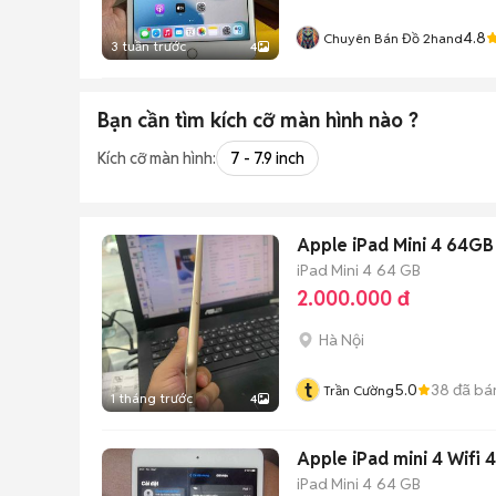
4.8
Chuyên Bán Đồ 2hand
3 tuần trước
4
Bạn cần tìm
kích cỡ màn hình
nào ?
Kích cỡ màn hình:
7 - 7.9 inch
Apple iPad Mini 4 64GB
iPad Mini 4
64 GB
2.000.000 đ
Hà Nội
t
5.0
38
đã bá
Trần Cường
1 tháng trước
4
Apple iPad mini 4 Wifi
iPad Mini 4
64 GB