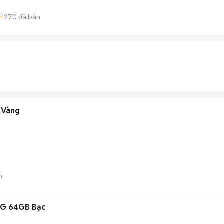
1270
đã bán
 Vàng
n
 4G 64GB Bạc