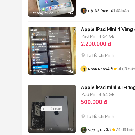
1
đã bán
Hội Đồ Điện Tử
2 tháng trước
2
Apple iPad Mini 4 Vàng
iPad Mini 4
64 GB
2.200.000 đ
Tp Hồ Chí Minh
n
4.8
14
đã bá
Nhan Nhan
2 tháng trước
6
Apple iPad mini 4TH 16g
iPad Mini 4
64 GB
500.000 đ
Tin hết hạn
Tp Hồ Chí Minh
2 tháng trước
3.7
74
đã bán
5
Vương Nhi