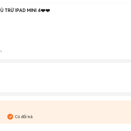
 TRỪ IPAD MINI 4❤️❤️
n
Có đổi trả