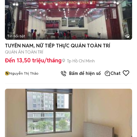
Tin nổi bật
1
TUYỂN NAM, NỮ TIẾP THỰC QUÁN TOÀN TRÍ
QUÁN ĂN TOÀN TRÍ
Đến 13,50 triệu/tháng
Tp Hồ Chí Minh
N
Bấm để hiện số
Chat
Nguyễn Thị Thảo