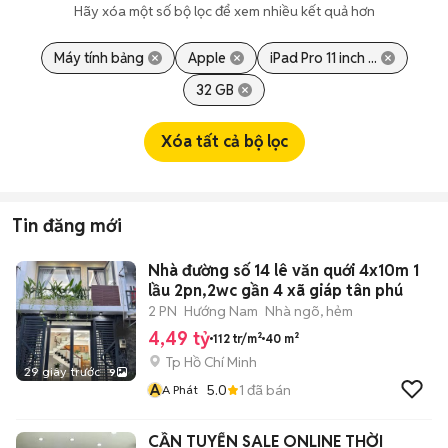
Hãy xóa một số bộ lọc để xem nhiều kết quả hơn
Máy tính bảng
Apple
iPad Pro 11 inch ...
32 GB
Xóa tất cả bộ lọc
Tin đăng mới
Nhà đường số 14 lê văn quới 4x10m 1
lầu 2pn,2wc gần 4 xã giáp tân phú
2 PN
Hướng Nam
Nhà ngõ, hẻm
4,49 tỷ
112 tr/m²
40 m²
Tp Hồ Chí Minh
29 giây trước
9
A
5.0
1
đã bán
A Phát
CẦN TUYỂN SALE ONLINE THỜI