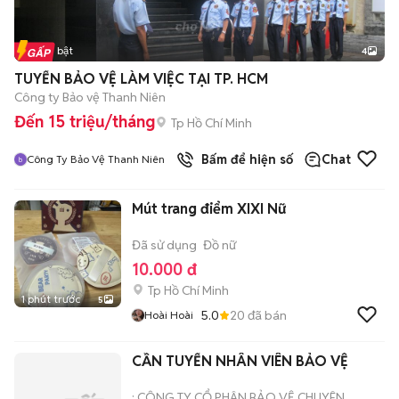
Tin nổi bật
4
TUYỂN BẢO VỆ LÀM VIỆC TẠI TP. HCM
Công ty Bảo vệ Thanh Niên
Đến 15 triệu/tháng
Tp Hồ Chí Minh
Bấm để hiện số
Chat
Công Ty Bảo Vệ Thanh Niên
Mút trang điểm XIXI Nữ
Đã sử dụng
Đồ nữ
10.000 đ
Tp Hồ Chí Minh
1 phút trước
5
5.0
20
đã bán
Hoài Hoài
CẦN TUYỂN NHÂN VIÊN BẢO VỆ
: CÔNG TY CỔ PHÂN BẢO VỆ CHUYÊN