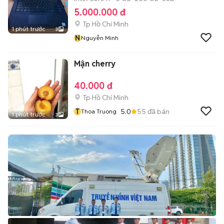
5.000.000 đ
Tp Hồ Chí Minh
1 phút trước
3
N
Nguyễn Minh
Mận cherry
40.000 đ
Tp Hồ Chí Minh
T
5.0
55
đã bán
Thoa Truong
1 phút trước
3