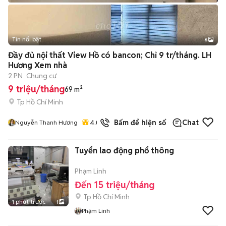
Tin nổi bật
6
+
2
Đầy đủ nội thất View Hồ có bancon; Chỉ 9 tr/tháng. LH
Hương Xem nhà
2 PN
Chung cư
9 triệu/tháng
69 m²
Tp Hồ Chí Minh
4.0
Bấm để hiện số
Chat
Nguyễn Thanh Hương
Tuyển lao động phổ thông
Phạm Linh
Đến 15 triệu/tháng
Tp Hồ Chí Minh
1 phút trước
1
Phạm Linh