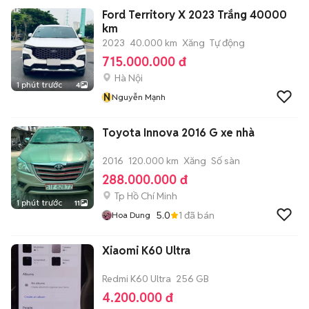
Ford Territory X 2023 Trắng 40000
km
2023
40.000 km
Xăng
Tự động
715.000.000 đ
Hà Nội
1 phút trước
4
N
Nguyễn Mạnh
Toyota Innova 2016 G xe nhà
2016
120.000 km
Xăng
Số sàn
288.000.000 đ
Tp Hồ Chí Minh
1 phút trước
11
5.0
1
đã bán
Hoa Dung
Xiaomi K60 Ultra
Redmi K60 Ultra
256 GB
4.200.000 đ