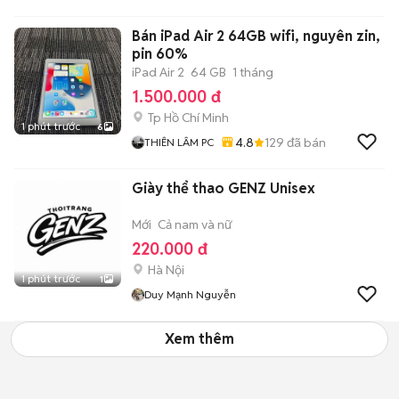
Bán iPad Air 2 64GB wifi, nguyên zin,
pin 60%
iPad Air 2
64 GB
1 tháng
1.500.000 đ
Tp Hồ Chí Minh
1 phút trước
6
4.8
129
đã bán
THIÊN LÂM PC
Giày thể thao GENZ Unisex
Mới
Cả nam và nữ
220.000 đ
Hà Nội
1 phút trước
1
Duy Mạnh Nguyễn
Xem thêm