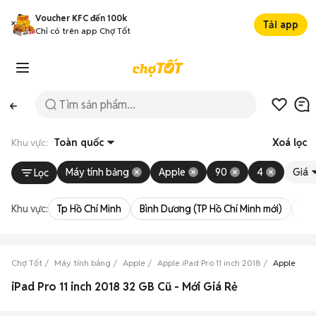
Voucher KFC đến 100k
Tải app
Chỉ có trên app Chợ Tốt
Khu vực:
Toàn quốc
Xoá lọc
Máy tính bảng
Apple
90
4
Giá
Lọc
Khu vực:
Tp Hồ Chí Minh
Bình Dương (TP Hồ Chí Minh mới)
Bà 
Chợ Tốt
Máy tính bảng
Apple
Apple iPad Pro 11 inch 2018
Apple iPad
iPad Pro 11 inch 2018 32 GB Cũ - Mới Giá Rẻ