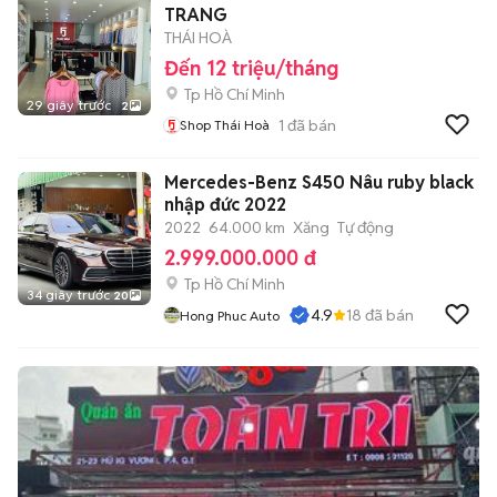
TRANG
THÁI HOÀ
Đến 12 triệu/tháng
Tp Hồ Chí Minh
29 giây trước
2
1
đã bán
Shop Thái Hoà
Mercedes-Benz S450 Nâu ruby black
nhập đức 2022
2022
64.000 km
Xăng
Tự động
2.999.000.000 đ
Tp Hồ Chí Minh
34 giây trước
20
4.9
18
đã bán
Hong Phuc Auto