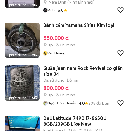
Nam Định
(
Ninh Bình
mới)
1 phút trước
3
5.0
Mobi
Bánh căm Yamaha Sirius Kim loại
550.000 đ
Tp Hồ Chí Minh
v
Van Hoàng
1 phút trước
2
Quần jean nam Rock Revival co giãn
size 34
Đã sử dụng
Đồ nam
800.000 đ
Tp Hồ Chí Minh
1 phút trước
5
4.0
235
đã bán
Ngọc Đồ Si Tuyển
Dell Latitude 7490 i7-8650U
8GB/239GB Like New
Intel Core i7
8 GB
250 GB
SSD