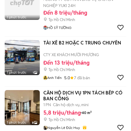
NGHIỆP YUKI 24H
Đến 8 triệu/tháng
1 phút trước
Tp Hồ Chí Minh
HỒ SỸ TƯỜNG
TÀI XẾ B2 HOẶC C TRUNG CHUYỂN
CTY XE KHÁCH MƯỜI PHƯƠNG
Đến 13 triệu/tháng
Tp Hồ Chí Minh
1 phút trước
1
A
5.0
7
đã bán
Anh Tiến
CĂN HỘ DỊCH VỤ 1PN TÁCH BẾP CÓ
BAN CÔNG
1 PN
Căn hộ dịch vụ, mini
5,8 triệu/tháng
40 m²
Tp Hồ Chí Minh
1 phút trước
8
Nguyễn Lê Đức Huy