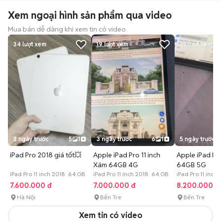
Xem ngoại hình sản phẩm qua video
Mua bán dễ dàng khi xem tin có video
34
lượt xem
19
lượt xem
25
lượt xem
3 ngày trước
5
1
3 ngày trước
6
1
5 ngày trước
iPad Pro 2018 giá tốt💥
Apple iPad Pro 11 inch
Apple iPad Pro
Xám 64GB 4G
64GB 5G
iPad Pro 11 inch 2018 64 GB
iPad Pro 11 inch 2018 64 GB
iPad Pro 11 inc
7.600.000 đ
7.000.000 đ
8.200.000 đ
Hà Nội
Bến Tre
Bến Tre
Xem tin có video