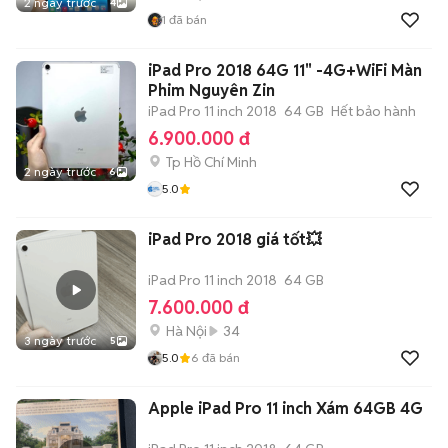
2 ngày trước
4
1
đã bán
iPad Pro 2018 64G 11" -4G+WiFi Màn
Phim Nguyên Zin
iPad Pro 11 inch 2018
64 GB
Hết bảo hành
6.900.000 đ
Tp Hồ Chí Minh
2 ngày trước
6
5.0
iPad Pro 2018 giá tốt💥
iPad Pro 11 inch 2018
64 GB
7.600.000 đ
Hà Nội
34
3 ngày trước
5
5.0
6
đã bán
Apple iPad Pro 11 inch Xám 64GB 4G