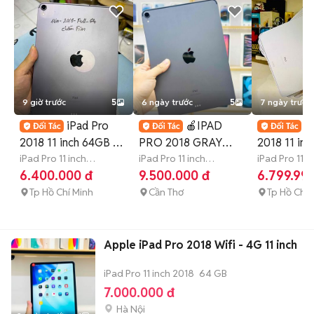
9 giờ trước
5
6 ngày trước
5
7 ngày trước
iPad Pro
🍎IPAD
i
2018 11 inch 64GB 4g
PRO 2018 GRAY
2018 11 in
cũ
iPad Pro 11 inch
64GB WIFI CHÍNH
iPad Pro 11 inch
5G Rẻ Vô Đ
iPad Pro 11 i
2018
64 GB
1 tháng
2018
64 GB
7-12
2018
64 GB
6.400.000 đ
9.500.000 đ
6.799.99
HÃNG PIN95%
🔥🔥🔥
tháng
hành
Tp Hồ Chí Minh
Cần Thơ
Tp Hồ Chí 
Apple iPad Pro 2018 Wifi - 4G 11 inch
iPad Pro 11 inch 2018
64 GB
7.000.000 đ
Hà Nội