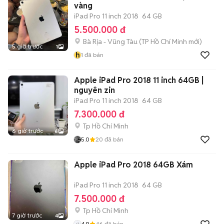
vàng
iPad Pro 11 inch 2018
64 GB
5.500.000 đ
Bà Rịa - Vũng Tàu
(
TP Hồ Chí Minh
mới)
5 giờ trước
1
h
1
đã bán
Apple iPad Pro 2018 11 inch 64GB |
nguyên zin
iPad Pro 11 inch 2018
64 GB
7.300.000 đ
Tp Hồ Chí Minh
6 giờ trước
6
5.0
20
đã bán
Apple iPad Pro 2018 64GB Xám
iPad Pro 11 inch 2018
64 GB
7.500.000 đ
Tp Hồ Chí Minh
7 giờ trước
4
4.9
46
đã bán