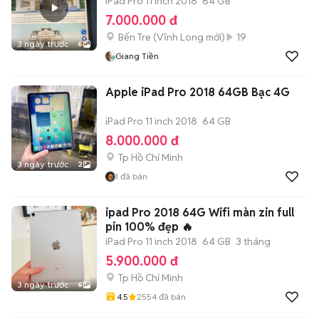
iPad Pro 11 inch 2018
64 GB
7.000.000 đ
Bến Tre
(
Vĩnh Long
mới)
19
3 ngày trước
6
Giang Tiền
Apple iPad Pro 2018 64GB Bạc 4G
iPad Pro 11 inch 2018
64 GB
8.000.000 đ
Tp Hồ Chí Minh
3 ngày trước
2
1
đã bán
ipad Pro 2018 64G Wifi màn zin full
pin 100% đẹp 🔥
iPad Pro 11 inch 2018
64 GB
3 tháng
5.900.000 đ
Tp Hồ Chí Minh
3 ngày trước
6
4.5
2554
đã bán