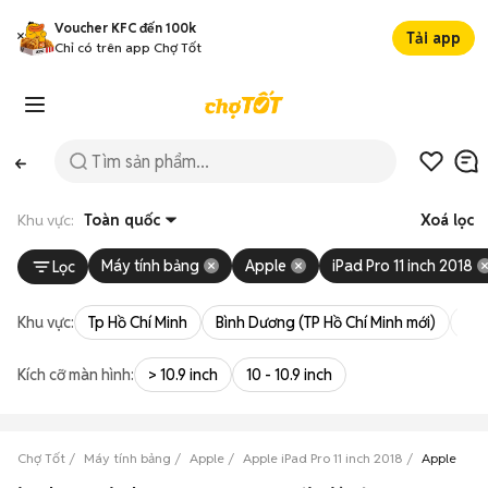
Voucher KFC đến 100k
Tải app
Chỉ có trên app Chợ Tốt
Khu vực:
Toàn quốc
Xoá lọc
Máy tính bảng
Apple
iPad Pro 11 inch 2018
Lọc
Khu vực:
Tp Hồ Chí Minh
Bình Dương (TP Hồ Chí Minh mới)
Bà 
Kích cỡ màn hình:
> 10.9 inch
10 - 10.9 inch
Chợ Tốt
Máy tính bảng
Apple
Apple iPad Pro 11 inch 2018
Apple iPad