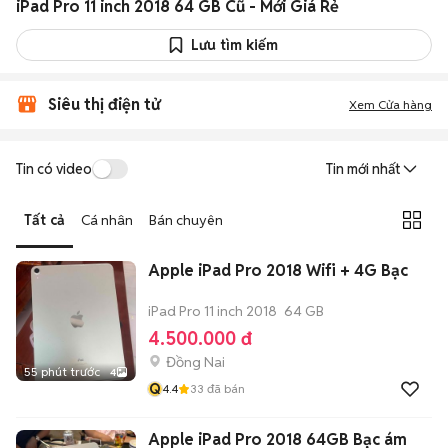
iPad Pro 11 inch 2018 64 GB Cũ - Mới Giá Rẻ
Lưu tìm kiếm
Siêu thị điện tử
Xem Cửa hàng
Tin có video
Tin mới nhất
Tất cả
Cá nhân
Bán chuyên
Apple iPad Pro 2018 Wifi + 4G Bạc
iPad Pro 11 inch 2018
64 GB
4.500.000 đ
Đồng Nai
55 phút trước
4
Q
4.4
33
đã bán
Apple iPad Pro 2018 64GB Bạc ám