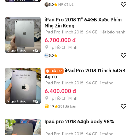
5.0
149
đã bán
iPad Pro 2018 11" 64GB Xước Phim
Nhẹ Zin Keng
iPad Pro 11 inch 2018
64 GB
Hết bảo hành
6.700.000 đ
Tp Hồ Chí Minh
8 giờ trước
6
5.0
iPad Pro 2018 11 inch 64GB
4g cũ
iPad Pro 11 inch 2018
64 GB
1 tháng
6.400.000 đ
Tp Hồ Chí Minh
9 giờ trước
5
4.9
281
đã bán
Ipad pro 2018 64gb body 98%
iPad Pro 11 inch 2018
64 GB
1 tháng