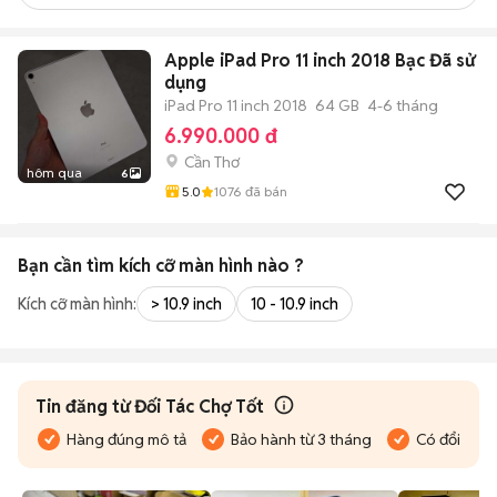
Apple iPad Pro 11 inch 2018 Bạc Đã sử
dụng
iPad Pro 11 inch 2018
64 GB
4-6 tháng
6.990.000 đ
Cần Thơ
hôm qua
6
5.0
1076
đã bán
Bạn cần tìm
kích cỡ màn hình
nào ?
Kích cỡ màn hình:
> 10.9 inch
10 - 10.9 inch
Tin đăng từ Đối Tác Chợ Tốt
Hàng đúng mô tả
Bảo hành từ 3 tháng
Có đổi trả