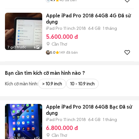
Apple iPad Pro 2018 64GB 4G Đã sử
dụng
iPad Pro 11 inch 2018
64 GB
1 tháng
5.600.000 đ
Cần Thơ
7 giờ trước
6
5.0
149
đã bán
Bạn cần tìm
kích cỡ màn hình
nào ?
Kích cỡ màn hình:
> 10.9 inch
10 - 10.9 inch
Apple iPad Pro 2018 64GB Bạc Đã sử
dụng
iPad Pro 11 inch 2018
64 GB
1 tháng
6.800.000 đ
Cần Thơ
7 giờ trước
6