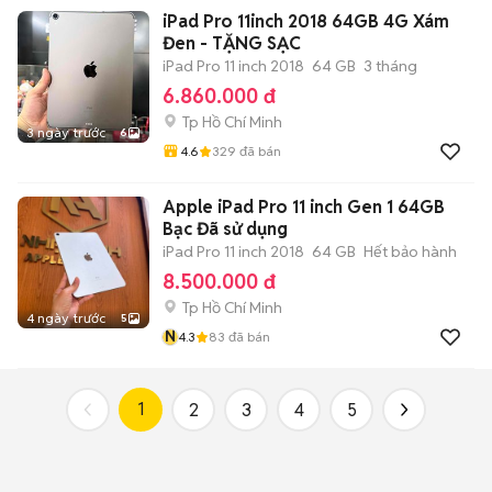
iPad Pro 11inch 2018 64GB 4G Xám
Đen - TẶNG SẠC
iPad Pro 11 inch 2018
64 GB
3 tháng
6.860.000 đ
Tp Hồ Chí Minh
3 ngày trước
6
4.6
329
đã bán
Apple iPad Pro 11 inch Gen 1 64GB
Bạc Đã sử dụng
iPad Pro 11 inch 2018
64 GB
Hết bảo hành
8.500.000 đ
Tp Hồ Chí Minh
4 ngày trước
5
N
4.3
83
đã bán
1
2
3
4
5