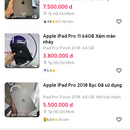
7.500.000 đ
Tp Hồ Chí Minh
10 giờ trước
5
4.8
657
đã bán
Apple iPad Pro 11 64GB Xám màn
nháy
iPad Pro 11 inch 2018
64 GB
3.800.000 đ
Tp Hồ Chí Minh
11 giờ trước
3
5.0
Apple iPad Pro 2018 Bạc Đã sử dụng
iPad Pro 11 inch 2018
64 GB
Hết bảo hành
5.500.000 đ
Tp Hồ Chí Minh
12 giờ trước
4
j
5.0
5
đã bán