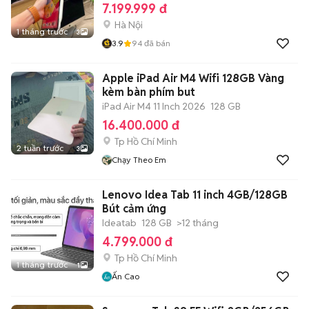
7.199.999 đ
Hà Nội
1 tháng trước
3
3.9
94
đã bán
Apple iPad Air M4 Wifi 128GB Vàng
kèm bàn phím but
iPad Air M4 11 Inch 2026
128 GB
16.400.000 đ
Tp Hồ Chí Minh
2 tuần trước
3
Chạy Theo Em
Lenovo Idea Tab 11 inch 4GB/128GB
Bút cảm ứng
Ideatab
128 GB
>12 tháng
4.799.000 đ
Tp Hồ Chí Minh
1 tháng trước
1
Ấn Cao