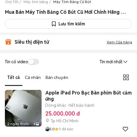
Chợ Tốt
Máy tính bảng
Máy Tính Bảng Có Bút
Mua Bán Máy Tính Bảng Có Bút Cũ Mới Chính Hãng Giá Rẻ
Lưu tìm kiếm
Siêu thị điện tử
Xem Cửa hàng
Tin có video
Tin mới nhất
Tất cả
Cá nhân
Bán chuyên
Apple iPad Pro Bạc Bàn phím Bút cảm
ứng
Dòng khác
Hết bảo hành
25.000.000 đ
Tp Hồ Chí Minh
2 ngày trước
5
5.0
11
đã bán