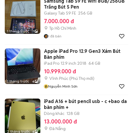
Samsung Tab S9 FE Wifi 8GB/256GB
Trắng Bút S Pen
Galaxy Tab S9 FE
256 GB
7.000.000 đ
Tp Hồ Chí Minh
1 tháng trước
1
1
đã bán
Apple iPad Pro 12.9 Gen3 Xám Bút
Bàn phím
iPad Pro 12.9 inch 2018
64 GB
10.999.000 đ
Vĩnh Phúc
(
Phú Thọ
mới)
1 tháng trước
6
n
Nguyễn Minh Sơn
iPad A16 + bút pencil usb - c +bao da
bàn phím +
Dòng khác
128 GB
13.000.000 đ
Đà Nẵng
2 tháng trước
6