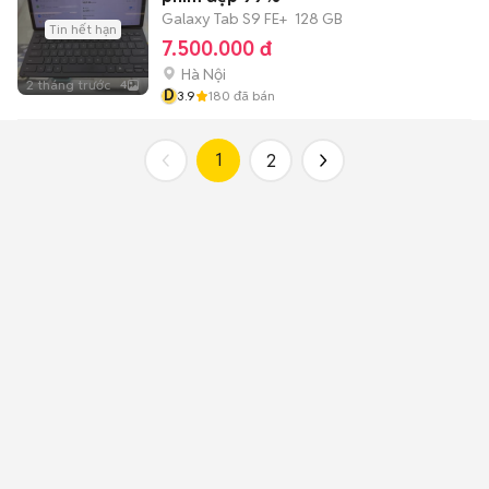
Galaxy Tab S9 FE+
128 GB
Tin hết hạn
7.500.000 đ
Hà Nội
2 tháng trước
4
D
3.9
180
đã bán
1
2