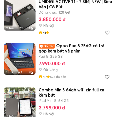
UMIDIGI ACTIVE T1 - 2 SIM| NEW | Siêu
bền | Có Bút
Dòng khác
128 GB
3.850.000 đ
Hà Nội
2 tuần trước
6
4.1
Oppo Pad 5 256G có trả
góp kèm bút và phím
Pad 5
256 GB
7.990.000 đ
Đà Nẵng
1 tuần trước
3
4.7
675
đã bán
Combo Mini5 64gb wifi zin full cn
kèm bút
iPad Mini 5
64 GB
3.799.000 đ
Hà Nội
4 tuần trước
3