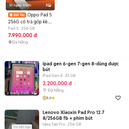
10 ngày trước
3
Oppo Pad 5
256G có trả góp kèm
bút và phím
Pad 5
256 GB
7.990.000 đ
Đà Nẵng
ipad gen 6-gen 7-gen 8-dùng được
bút
iPad Gen 6
32 GB
2.200.000 đ
Đà Nẵng
2 tháng trước
5
5.0
Lenovo Xiaoxin Pad Pro 12.7
8/256GB fb + phím bút
Idea Tab Pro
256 GB
Tin hết hạn