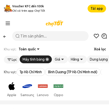
Voucher KFC đến 100k
Tải app
Chỉ có trên app Chợ Tốt
Khu vực:
Toàn quốc
Xoá lọc
Máy tính bảng
Giá
Hãng
Dung lượng
Lọc
Khu vực:
Tp Hồ Chí Minh
Bình Dương (TP Hồ Chí Minh mới)
Bà 
Apple
Samsung
Lenovo
Oppo