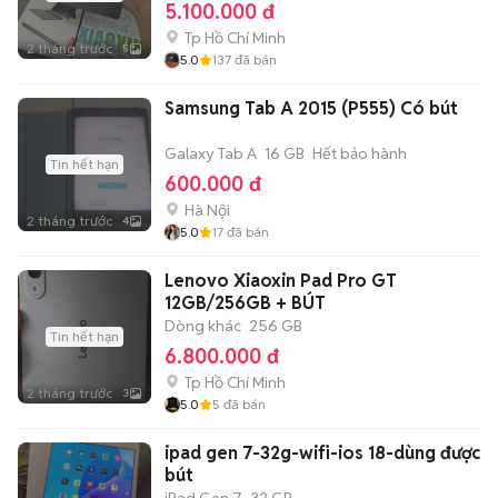
5.100.000 đ
Tp Hồ Chí Minh
2 tháng trước
5
5.0
137
đã bán
Samsung Tab A 2015 (P555) Có bút
Galaxy Tab A
16 GB
Hết bảo hành
Tin hết hạn
600.000 đ
Hà Nội
2 tháng trước
4
5.0
17
đã bán
Lenovo Xiaoxin Pad Pro GT
12GB/256GB + BÚT
Dòng khác
256 GB
Tin hết hạn
6.800.000 đ
Tp Hồ Chí Minh
2 tháng trước
3
5.0
5
đã bán
ipad gen 7-32g-wifi-ios 18-dùng được
bút
iPad Gen 7
32 GB