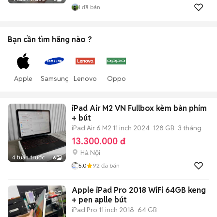
1
đã bán
Bạn cần tìm
hãng
nào ?
Apple
Samsung
Lenovo
Oppo
iPad Air M2 VN Fullbox kèm bàn phím
+ bút
iPad Air 6 M2 11 inch 2024
128 GB
3 tháng
13.300.000 đ
Hà Nội
4 tuần trước
6
5.0
92
đã bán
Apple iPad Pro 2018 WiFi 64GB keng
+ pen aplle bút
iPad Pro 11 inch 2018
64 GB