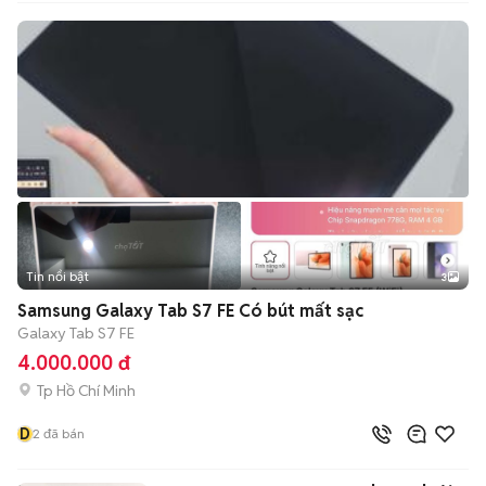
Tin nổi bật
3
Samsung Galaxy Tab S7 FE Có bút mất sạc
Galaxy Tab S7 FE
4.000.000 đ
Tp Hồ Chí Minh
D
2
đã bán