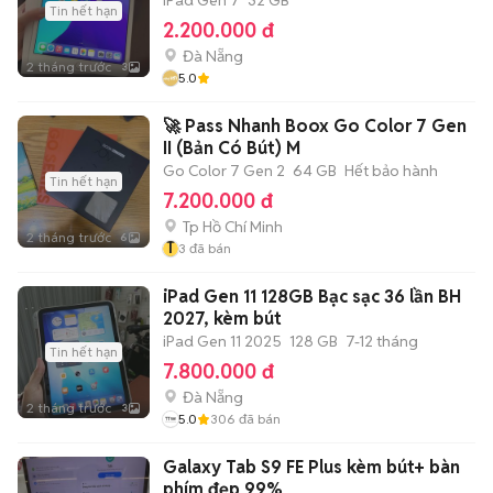
Tin hết hạn
2.200.000 đ
Đà Nẵng
2 tháng trước
3
5.0
🚀 Pass Nhanh Boox Go Color 7 Gen
II (Bản Có Bút) M
Go Color 7 Gen 2
64 GB
Hết bảo hành
Tin hết hạn
7.200.000 đ
Tp Hồ Chí Minh
2 tháng trước
6
T
3
đã bán
iPad Gen 11 128GB Bạc sạc 36 lần BH
2027, kèm bút
iPad Gen 11 2025
128 GB
7-12 tháng
Tin hết hạn
7.800.000 đ
Đà Nẵng
2 tháng trước
3
5.0
306
đã bán
Galaxy Tab S9 FE Plus kèm bút+ bàn
phím đẹp 99%