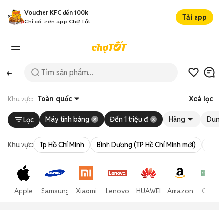
Voucher KFC đến 100k
Tải app
Chỉ có trên app Chợ Tốt
Khu vực:
Toàn quốc
Xoá lọc
Máy tính bảng
Đến 1 triệu đ
Hãng
Dun
Lọc
Khu vực:
Tp Hồ Chí Minh
Bình Dương (TP Hồ Chí Minh mới)
Bà 
Apple
Samsung
Xiaomi
Lenovo
HUAWEI
Amazon
Opp