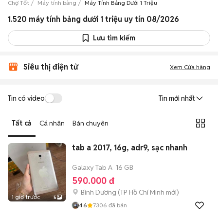
Chợ Tốt
Máy tính bảng
Máy Tính Bảng Dưới 1 Triệu
1.520 máy tính bảng dưới 1 triệu uy tín 08/2026
Lưu tìm kiếm
Siêu thị điện tử
Xem Cửa hàng
Tin có video
Tin mới nhất
Tất cả
Cá nhân
Bán chuyên
tab a 2017, 16g, adr9, sạc nhanh
Galaxy Tab A
16 GB
590.000 đ
Bình Dương
(
TP Hồ Chí Minh
mới)
1 giờ trước
5
4.6
7306
đã bán