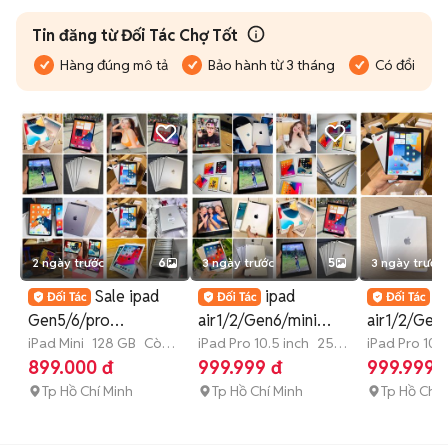
Tin đăng từ Đối Tác Chợ Tốt
Hàng đúng mô tả
Bảo hành từ 3 tháng
Có đổi trả
2 ngày trước
6
3 ngày trước
5
3 ngày trước
Sale ipad
ipad
i
Gen5/6/pro
air1/2/Gen6/mini
air1/2/Gen
12.9/Air3/Air/Air 2/có
iPad Mini
128 GB
Còn
5/ipad pro
iPad Pro 10.5 inch
256
5/ipad pro
iPad Pro 10.5
bảo hành
GB
GB
Còn bảo
899.000 đ
999.999 đ
999.999 
ship
10.5&9.7inh có bh
10.5&9.7inh
Tp Hồ Chí Minh
Tp Hồ Chí Minh
Tp Hồ Chí 