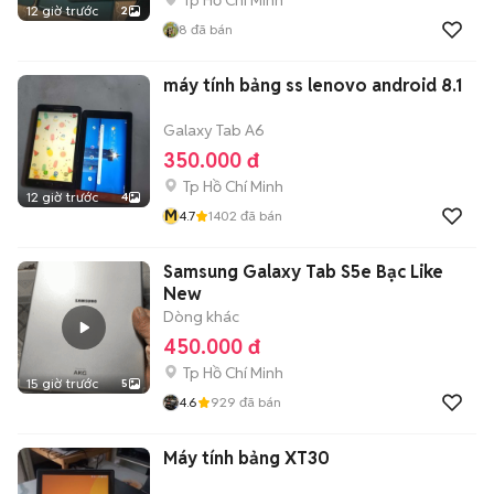
12 giờ trước
2
8
đã bán
máy tính bảng ss lenovo android 8.1
Galaxy Tab A6
350.000 đ
Tp Hồ Chí Minh
12 giờ trước
4
M
4.7
1402
đã bán
Samsung Galaxy Tab S5e Bạc Like
New
Dòng khác
450.000 đ
Tp Hồ Chí Minh
15 giờ trước
5
4.6
929
đã bán
Máy tính bảng XT30