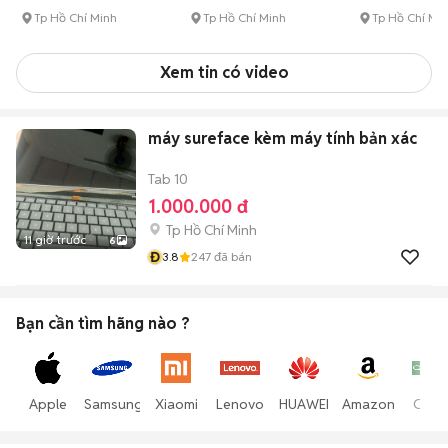
Tp Hồ Chí Minh
Tp Hồ Chí Minh
Tp Hồ Chí Mi
Xem tin có video
máy sureface kèm máy tính bản xác
Tab 10
1.000.000 đ
Tp Hồ Chí Minh
11 giờ trước
6
Đ
3.8
247
đã bán
Bạn cần tìm
hãng
nào ?
Apple
Samsung
Xiaomi
Lenovo
HUAWEI
Amazon
Opp