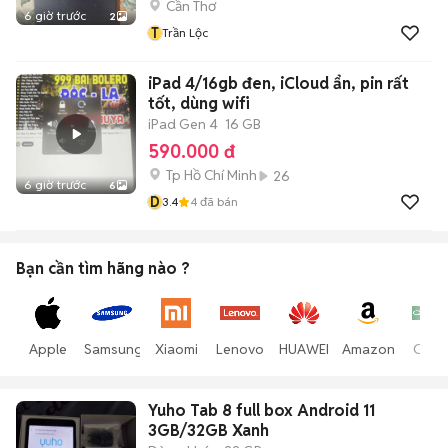
Cần Thơ
6 giờ trước
2
T
Trần Lộc
iPad 4/16gb đen, iCloud ẩn, pin rất
tốt, dùng wifi
iPad Gen 4
16 GB
590.000 đ
Tp Hồ Chí Minh
26
6 giờ trước
6
D
3.4
4
đã bán
Bạn cần tìm
hãng
nào ?
Apple
Samsung
Xiaomi
Lenovo
HUAWEI
Amazon
Opp
Yuho Tab 8 full box Android 11
3GB/32GB Xanh