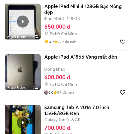
Apple iPad Mini 4 128GB Bạc Mỏng
đẹp
iPad Mini 4
128 GB
650.000 đ
Tp Hồ Chí Minh
8 giờ trước
6
4.9
729
đã bán
Apple iPad A1566 Vàng mất đèn
Dòng khác
600.000 đ
Tp Hồ Chí Minh
9 giờ trước
3
5.0
59
đã bán
Samsung Tab A 2016 7.0 inch
1.5GB/8GB Đen
Galaxy Tab A
8 GB
700.000 đ