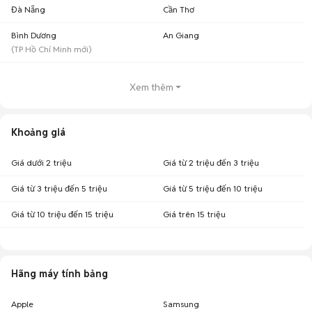
Đà Nẵng
Cần Thơ
Bình Dương
An Giang
(
TP Hồ Chí Minh
mới)
Xem thêm
Khoảng giá
Giá dưới 2 triệu
Giá từ 2 triệu đến 3 triệu
Giá từ 3 triệu đến 5 triệu
Giá từ 5 triệu đến 10 triệu
Vì sao nên sử dụng máy tính bảng giá rẻ dưới 1 triệu?
Giá từ 10 triệu đến 15 triệu
Giá trên 15 triệu
Mọi người thường lựa chọn máy tính bảng và sự tích hợp tính năng của
điện thoại là laptop của nó nhưng thiết kế lại nhỏ gọn và mới lạ. Nó có thể
dùng để phục vụ các nhu cầu giải trí như nghe nhạc, xem phim, chơi
game, sử dụng mạng xã hội, chụp ảnh, lưu trữhay làm được cả những
Hãng máy tính bảng
thao tác xử lý công việc của nhiều người dùng ở một vài tính năng cụ thể.
Apple
Samsung