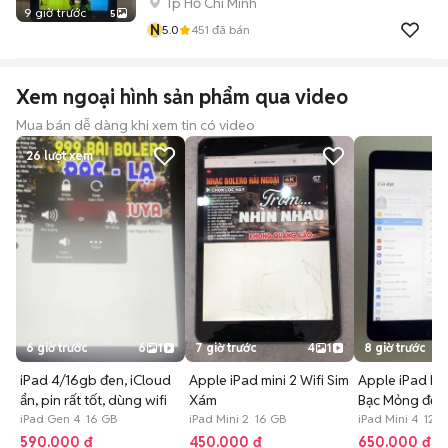
Tp Hồ Chí Minh
9 giờ trước
5
N
5.0
451
đã bán
Xem ngoại hình sản phẩm qua video
Mua bán dễ dàng khi xem tin có video
26
lượt xem
6 giờ trước
6
1
7 giờ trước
4
1
8 giờ trước
iPad 4/16gb đen, iCloud
Apple iPad mini 2 Wifi Sim
Apple iPad Mi
ẩn, pin rất tốt, dùng wifi
Xám
Bạc Mỏng đẹp
iPad Gen 4 16 GB
iPad Mini 2 16 GB
iPad Mini 4 128
590.000 đ
450.000 đ
650.000 đ