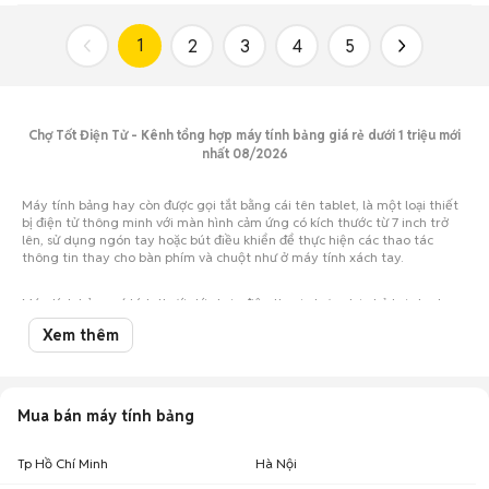
1
2
3
4
5
Chợ Tốt Điện Tử - Kênh tổng hợp máy tính bảng giá rẻ dưới 1 triệu mới
nhất 08/2026
Máy tính bảng hay còn được gọi tắt bằng cái tên tablet, là một loại thiết
bị điện tử thông minh với màn hình cảm ứng có kích thước từ 7 inch trở
lên, sử dụng ngón tay hoặc bút điều khiển để thực hiện các thao tác
thông tin thay cho bàn phím và chuột như ở máy tính xách tay.
Máy tính bảng có kích thước lớn hơn điện thoại nhưng lại nhỏ hơn laptop
và mang đặc điểm là sự tích hợp nhiều tính năng của cả hai loại thiết bị
Xem thêm
điện tử kia. Vì tiện lợi như vậy nên máy tính bảng được sử dụng khá nhiều,
đa dạng từ mẫu mã, thương hiệu đến giá thành. Tùy theo mục đích sử
dụng của người dùng mà lựa chọn, và hiện nay những mẫu
máy tính
bảng giá rẻ dưới 1 triệu
được khá nhiều người tìm kiếm mua. Thiết bị có
giá thành rẻ như vậy liệu có ưu điểm gì mà mọi người lại chọn, và bạn
Mua bán máy tính bảng
nêm mua chúng ở đâu? Câu trả lời sẽ có trong bài viết này.
Tp Hồ Chí Minh
Hà Nội