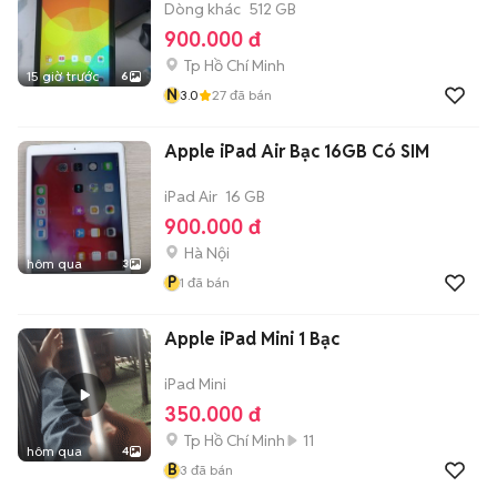
Dòng khác
512 GB
900.000 đ
Tp Hồ Chí Minh
15 giờ trước
6
N
3.0
27
đã bán
Apple iPad Air Bạc 16GB Có SIM
iPad Air
16 GB
900.000 đ
Hà Nội
hôm qua
3
P
1
đã bán
Apple iPad Mini 1 Bạc
iPad Mini
350.000 đ
Tp Hồ Chí Minh
11
hôm qua
4
B
3
đã bán