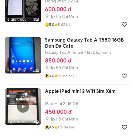
Dòng khác
32 GB
600.000 đ
Tp Hồ Chí Minh
6 giờ trước
5
t
5.0
5
đã bán
Samsung Galaxy Tab A T580 16GB
Đen Đá Cafe
Galaxy Tab A
16 GB
Hết bảo hành
850.000 đ
Tp Hồ Chí Minh
7 giờ trước
6
h
4.6
22
đã bán
Apple iPad mini 2 Wifi Sim Xám
iPad Mini 2
16 GB
450.000 đ
Tp Hồ Chí Minh
7 giờ trước
4
A
4.5
176
đã bán