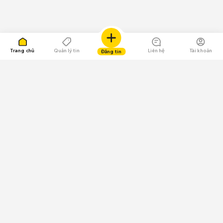
Trang chủ
Quản lý tin
Liên hệ
Tài khoản
Đăng tin
Huawei MediaPad T1 có thiết kế vỏ nhôm chắc chắn và cứng cáp, màn
hình lớn 8 inch, độ phân giải 1280 x 800 pixel và dày chỉ 7.9 mm. Sản
phẩm này nhỏ gọn, rất thuận khi bạn mang ra ngoài đi chơi, du lịch mà
vẫn đáp ứng được những chức năng quay chụp cơ bản. Phiên 16GB hiện
nay có giá thành khá rẻ, thuận tiện cho người dùng mua về trải nghiệm
máy tính bảng cũ dưới 1 triệu
đồng.
Connspeed Tab 19 giá rẻ dưới 1 triệu
109.000 Bình chọn
Tải ứng dụng Chợ Tốt
Về Chợ Tốt
Quy chế sàn