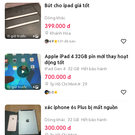
Bút cho ipad giá tốt
Dòng khác
399.000 đ
Khánh Hòa
11 giờ trước
6
4.9
591
đã bán
Apple iPad 4 32GB pin mới thay hoạt
động tốt
iPad Gen 4
32 GB
Hết bảo hành
700.000 đ
Tp Hồ Chí Minh
29
12 giờ trước
6
5.0
xác iphone 6s Plus bị mất nguồn
Dòng khác
32 GB
Hết bảo hành
300.000 đ
Tp Hồ Chí Minh