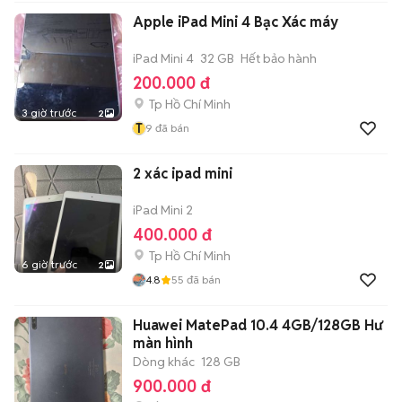
Apple iPad Mini 4 Bạc Xác máy
iPad Mini 4
32 GB
Hết bảo hành
200.000 đ
Tp Hồ Chí Minh
3 giờ trước
2
T
9
đã bán
2 xác ipad mini
iPad Mini 2
400.000 đ
Tp Hồ Chí Minh
6 giờ trước
2
4.8
55
đã bán
Huawei MatePad 10.4 4GB/128GB Hư
màn hình
Dòng khác
128 GB
900.000 đ