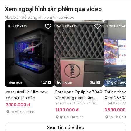
Xem ngoại hình sản phẩm qua video
Mua bán dễ dàng khi xem tin có video
10
lượt xem
56
lượt xem
1.2K
lượt xem
hôm qua
1
1
hôm qua
3
1
17 giờ trước
case utral HM1 like new
Barabone Optiplex 7040
Thùng chạy G
có nhận lên dàn
vănphòng,game tầm
Xeol 2673/16
trung
Intel Core i7 8 GB < 128
2G/256G
Intel Xeon 16 
2.100.000 đ
GB SSD
GB SSD
1.100.000 đ
3.500.000 đ
Tp Hồ Chí Minh
Tp Hồ Chí Minh
Tp Hồ Chí Mi
Xem tin có video