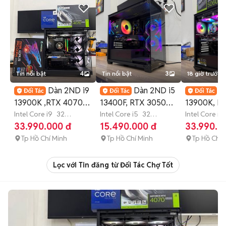
Tin nổi bật
4
Tin nổi bật
3
18 giờ trước
Dàn 2ND i9
Dàn 2ND i5
D
13900K ,RTX 4070S ,
13400F, RTX 3050
13900K, RT
32GB D5, 500GB
Intel Core i9
32
8GB, 32GB D4,
Intel Core i5
32
32GB DDR
Intel Core i9
GB
500 GB
SSD
GB
500 GB
SSD
GB
500 GB
33.990.000 đ
15.490.000 đ
33.990.0
500GB
SSD
Tp Hồ Chí Minh
Tp Hồ Chí Minh
Tp Hồ Chí 
Lọc với Tin đăng từ Đối Tác Chợ Tốt