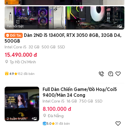
Tin nổi bật
3
Dàn 2ND i5 13400F, RTX 3050 8GB, 32GB D4,
500GB
Intel Core i5
32 GB
500 GB
SSD
15.490.000 đ
Tp Hồ Chí Minh
4.9
152
đã bán
Full Dàn Chiến Game/Đồ Hoạ/Coi5
9400/Màn 24 Cong
Intel Core i5
16 GB
750 GB
SSD
8.100.000 đ
Đà Nẵng
2 tuần trước
4
5.0
31
đã bán