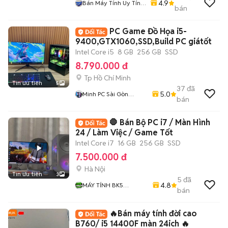
4.9
Bán Máy Tính Uy Tín -
bán
Chính Hãng
PC Game Đồ Họa i5-
9400,GTX1060,SSD,Build PC giátốt
Intel Core i5
8 GB
256 GB
SSD
8.790.000 đ
Tp Hồ Chí Minh
Tin ưu tiên
5
37
đã
5.0
Minh PC Sài Gòn
bán
Computer Thủ Đức
🛑 Bán Bộ PC i7 / Màn Hình
24 / Làm Việc / Game Tốt
Intel Core i7
16 GB
256 GB
SSD
7.500.000 đ
Hà Nội
Tin ưu tiên
3
5
đã
4.8
MÁY TÍNH BK5
bán
COMPUTER
🔥Bán máy tính đời cao
B760/ i5 14400F màn 24ich 🔥