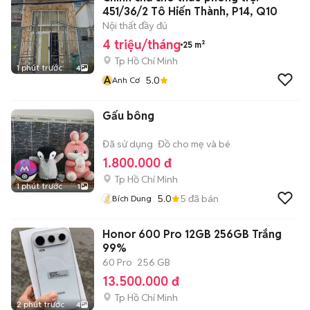
451/36/2 Tô Hiến Thành, P14, Q10
Nội thất đầy đủ
4 triệu/tháng
25 m²
Tp Hồ Chí Minh
1 phút trước
4
A
5.0
Anh Cơ
Gấu bông
Đã sử dụng
Đồ cho mẹ và bé
1.800.000 đ
Tp Hồ Chí Minh
1 phút trước
1
5.0
5
đã bán
Bích Dung
Honor 600 Pro 12GB 256GB Trắng
99%
60 Pro
256 GB
13.500.000 đ
Tp Hồ Chí Minh
2 phút trước
4