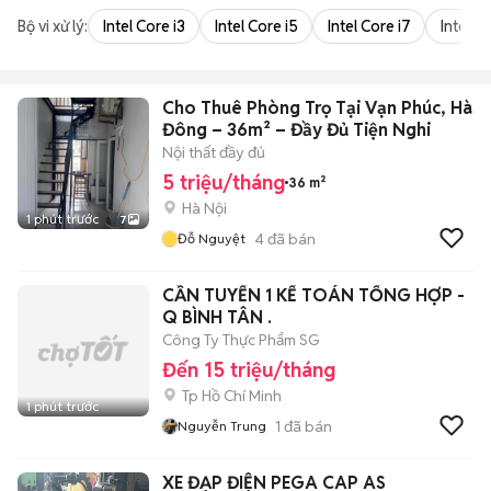
Bộ vi xử lý:
Intel Core i3
Intel Core i5
Intel Core i7
Intel Co
Cho Thuê Phòng Trọ Tại Vạn Phúc, Hà
Đông – 36m² – Đầy Đủ Tiện Nghi
Nội thất đầy đủ
5 triệu/tháng
36 m²
Hà Nội
1 phút trước
7
4
đã bán
Đỗ Nguyệt
CẦN TUYỂN 1 KẾ TOÁN TỔNG HỢP -
Q BÌNH TÂN .
Công Ty Thực Phẩm SG
Đến 15 triệu/tháng
Tp Hồ Chí Minh
1 phút trước
1
đã bán
Nguyễn Trung
XE ĐẠP ĐIỆN PEGA CAP AS