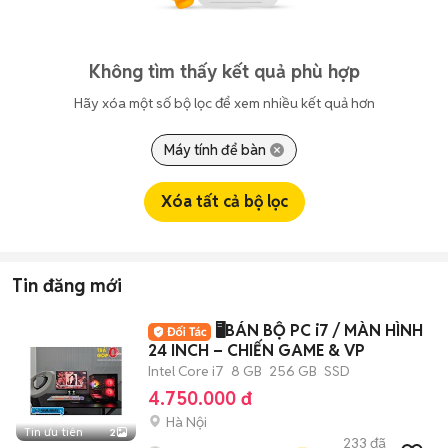
Không tìm thấy kết quả phù hợp
Hãy xóa một số bộ lọc để xem nhiều kết quả hơn
Máy tính để bàn
Xóa tất cả bộ lọc
Tin đăng mới
🖥️BÁN BỘ PC i7 / MÀN HÌNH
24 INCH – CHIẾN GAME & VP
Intel Core i7
8 GB
256 GB
SSD
4.750.000 đ
Hà Nội
Tin ưu tiên
2
233
đã