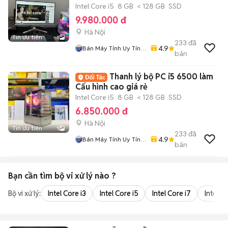
Intel Core i5
8 GB
< 128 GB
SSD
9.980.000 đ
Hà Nội
Tin ưu tiên
1
233
đã
4.9
Bán Máy Tính Uy Tín -
bán
Chính Hãng
Thanh lý bộ PC i5 6500 làm
Cấu hình cao giá rẻ
Intel Core i5
8 GB
< 128 GB
SSD
6.850.000 đ
Hà Nội
Tin ưu tiên
1
233
đã
4.9
Bán Máy Tính Uy Tín -
bán
Chính Hãng
Bạn cần tìm
bộ vi xử lý
nào ?
Bộ vi xử lý:
Intel Core i3
Intel Core i5
Intel Core i7
Intel Co