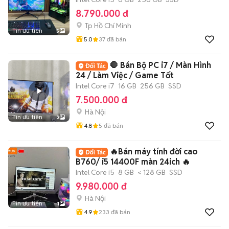
8.790.000 đ
Tp Hồ Chí Minh
Tin ưu tiên
5
5.0
37
đã bán
🛑 Bán Bộ PC i7 / Màn Hình
24 / Làm Việc / Game Tốt
Intel Core i7
16 GB
256 GB
SSD
7.500.000 đ
Hà Nội
Tin ưu tiên
3
4.8
5
đã bán
🔥Bán máy tính đời cao
B760/ i5 14400F màn 24ich 🔥
Intel Core i5
8 GB
< 128 GB
SSD
9.980.000 đ
Hà Nội
Tin ưu tiên
1
4.9
233
đã bán