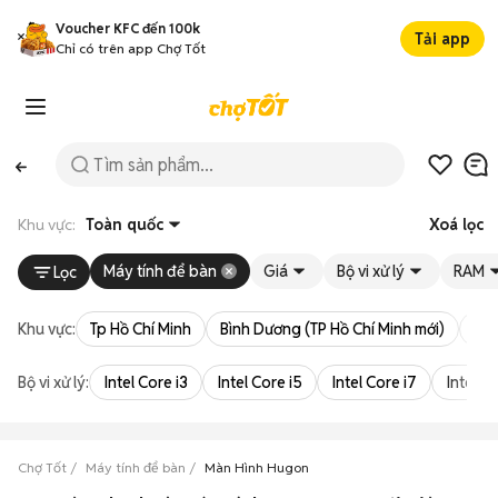
Voucher KFC đến 100k
Tải app
Chỉ có trên app Chợ Tốt
Khu vực:
Toàn quốc
Xoá lọc
Máy tính để bàn
Giá
Bộ vi xử lý
RAM
Lọc
Khu vực:
Tp Hồ Chí Minh
Bình Dương (TP Hồ Chí Minh mới)
Bà 
Bộ vi xử lý:
Intel Core i3
Intel Core i5
Intel Core i7
Intel Co
Chợ Tốt
Máy tính để bàn
Màn Hình Hugon