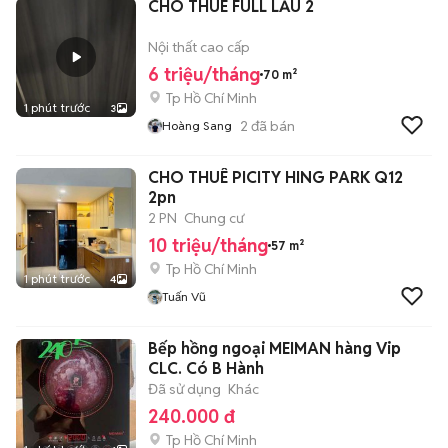
CHO THUÊ FULL LẦU 2
Nội thất cao cấp
6 triệu/tháng
70 m²
Tp Hồ Chí Minh
1 phút trước
3
2
đã bán
Hoàng Sang
CHO THUÊ PICITY HING PARK Q12
2pn
2 PN
Chung cư
10 triệu/tháng
57 m²
Tp Hồ Chí Minh
1 phút trước
4
Tuấn Vũ
Bếp hồng ngoại MEIMAN hàng Vip
CLC. Có B Hành
Đã sử dụng
Khác
240.000 đ
Tp Hồ Chí Minh