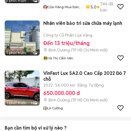
1 phút trước
1
746
đã
5.0
Cửa Hàng Mua Bán,
bán
Sửa Chữa Quạt
Nhân viên bảo trì sửa chữa máy lạnh
Công ty Cổ Phần Lúa Vàng
Đến 13 triệu/tháng
Bình Dương
(
TP Hồ Chí Minh
mới)
1 phút trước
1
H
Hà Thị Cẩm Vân
VinFast Lux SA2.0 Cao Cấp 2022 Đỏ 7
chỗ
2022
56.000 km
Xăng
Tự động
650.000.000 đ
Bình Dương
(
TP Hồ Chí Minh
mới)
1 phút trước
13
Lê Cường
Bạn cần tìm
bộ vi xử lý
nào ?