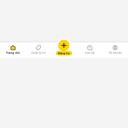
Trang chủ
Quản lý tin
Liên hệ
Tài khoản
Đăng tin
109.000 Bình chọn
Tải ứng dụng Chợ Tốt