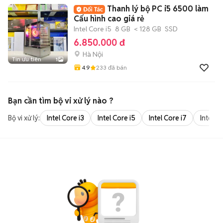
Thanh lý bộ PC i5 6500 làm
Cấu hình cao giá rẻ
Intel Core i5
8 GB
< 128 GB
SSD
6.850.000 đ
Hà Nội
Tin ưu tiên
1
4.9
233
đã bán
Bạn cần tìm
bộ vi xử lý
nào ?
Bộ vi xử lý:
Intel Core i3
Intel Core i5
Intel Core i7
Intel Co