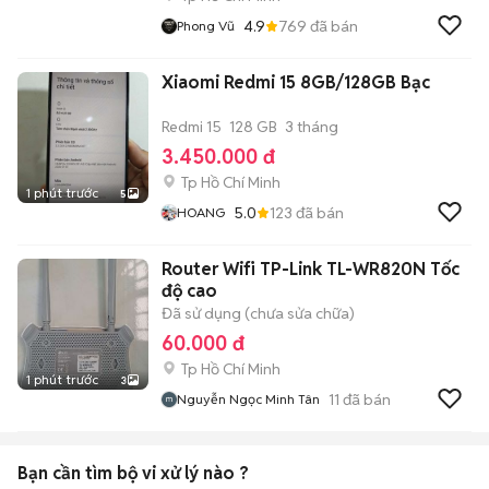
4.9
769
đã bán
Phong Vũ
Xiaomi Redmi 15 8GB/128GB Bạc
Redmi 15
128 GB
3 tháng
3.450.000 đ
Tp Hồ Chí Minh
1 phút trước
5
5.0
123
đã bán
HOANG
Router Wifi TP-Link TL-WR820N Tốc
độ cao
Đã sử dụng (chưa sửa chữa)
60.000 đ
Tp Hồ Chí Minh
1 phút trước
3
11
đã bán
Nguyễn Ngọc Minh Tân
Bạn cần tìm
bộ vi xử lý
nào ?