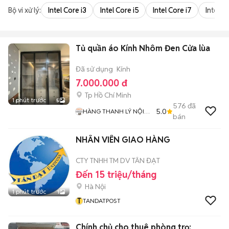
Bộ vi xử lý:
Intel Core i3
Intel Core i5
Intel Core i7
Intel Co
Tủ quần áo Kính Nhôm Đen Cửa lùa
Đã sử dụng
Kính
7.000.000 đ
Tp Hồ Chí Minh
1 phút trước
5
576
đã
5.0
HÀNG THANH LÝ NỘI
bán
THẤT 268
NHÂN VIÊN GIAO HÀNG
CTY TNHH TM DV TÂN ĐẠT
Đến 15 triệu/tháng
Hà Nội
1 phút trước
1
T
TANDATPOST
Chính chủ cho thuê phòng trọ: