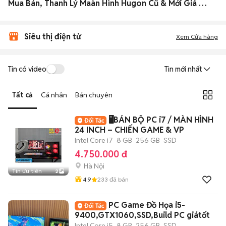
Mua Bán, Thanh Lý Maàn Hình Hugon Cũ & Mới Giá Rẻ
Siêu thị điện tử
Xem Cửa hàng
Tin có video
Tin mới nhất
Tất cả
Cá nhân
Bán chuyên
🖥️BÁN BỘ PC i7 / MÀN HÌNH
24 INCH – CHIẾN GAME & VP
Intel Core i7
8 GB
256 GB
SSD
4.750.000 đ
Hà Nội
Tin ưu tiên
2
4.9
233
đã bán
PC Game Đồ Họa i5-
9400,GTX1060,SSD,Build PC giátốt
Intel Core i5
8 GB
256 GB
SSD