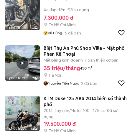
Xe đạp điện
Đã sử dụng
7.300.000 đ
Tp Hồ Chí Minh
1 phút trước
6
v
6
đã bán
Vũ Hùng
Biệt Thự An Phú Shop Villa - Mặt phố
Phan Kế Thoại
Mặt bằng kinh doanh
Hoàn thiện cơ bản
35 triệu/tháng
150 m²
Hà Nội
1 phút trước
7
2
đã bán
Nguyễn Tiến Ngọc
KTM Duke 125 ABS 2014 biển số thành
phố
2014
Tay côn/Moto
100 - 175 cc
Đã sử
dụng
19.500.000 đ
1 phút trước
12
Tp Hồ Chí Minh