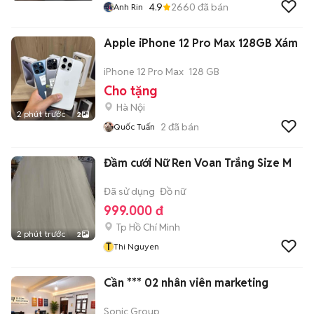
4.9
2660
đã bán
Anh Rin
Apple iPhone 12 Pro Max 128GB Xám
iPhone 12 Pro Max
128 GB
Cho tặng
Hà Nội
2 phút trước
2
2
đã bán
Quốc Tuấn
Đầm cưới Nữ Ren Voan Trắng Size M
Đã sử dụng
Đồ nữ
999.000 đ
Tp Hồ Chí Minh
2 phút trước
2
T
Thi Nguyen
Cần *** 02 nhân viên marketing
Sonic Group