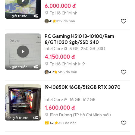
6.000.000 đ
Tp Hồ Chí Minh
15 giờ trước
4
4.1
329
đã bán
PC Gaming H510 i3-10100/Ram
8/GT1030 2gb/SSD 240
Intel Core i3
8 GB
250 GB
SSD
4.150.000 đ
Tp Hồ Chí Minh
9
18 giờ trước
4
4.9
688
đã bán
i9-10850K 16GB/512GB RTX 3070
Intel Core i9
16 GB
512 GB
1.600.000 đ
Bình Dương
(
TP Hồ Chí Minh
mới)
23 giờ trước
5
4.6
327
đã bán