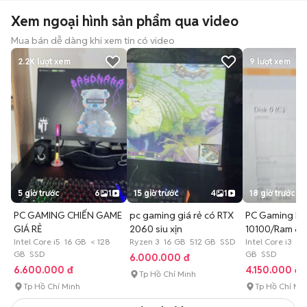
Xem ngoại hình sản phẩm qua video
Mua bán dễ dàng khi xem tin có video
2.2K
lượt xem
9
lượt xem
5 giờ trước
6
1
15 giờ trước
4
1
18 giờ trước
PC GAMING CHIẾN GAME
pc gaming giá rẻ có RTX
PC Gaming H51
GIÁ RẺ
2060 siu xịn
10100/Ram 8/
Intel Core i5 16 GB < 128
Ryzen 3 16 GB 512 GB SSD
2gb/SSD 240
Intel Core i3 8
GB SSD
GB SSD
6.000.000 đ
6.600.000 đ
4.150.000 đ
Tp Hồ Chí Minh
Tp Hồ Chí Minh
Tp Hồ Chí Mi