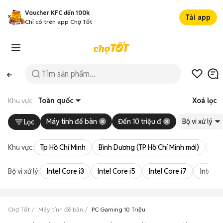
Voucher KFC đến 100k
Tải app
Chỉ có trên app Chợ Tốt
Khu vực:
Toàn quốc
Xoá lọc
Máy tính để bàn
Đến 10 triệu đ
Bộ vi xử lý
Lọc
Khu vực:
Tp Hồ Chí Minh
Bình Dương (TP Hồ Chí Minh mới)
Bà 
Bộ vi xử lý:
Intel Core i3
Intel Core i5
Intel Core i7
Intel Co
Chợ Tốt
Máy tính để bàn
PC Gaming 10 Triệu