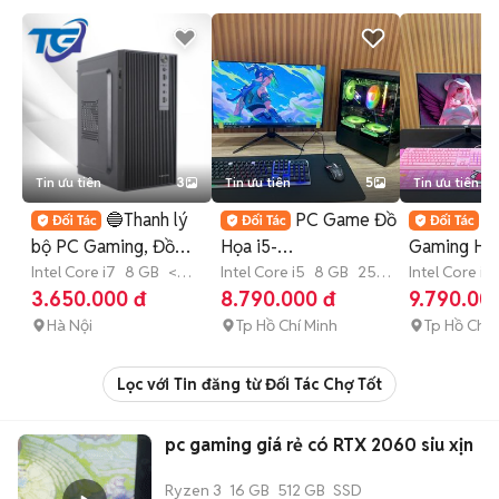
Tin ưu tiên
3
Tin ưu tiên
5
Tin ưu tiên
🔵Thanh lý
PC Game Đồ
F
bộ PC Gaming, Đồ
Họa i5-
Gaming Hồn
hoạ, Livestream giá
Intel Core i7
8 GB
<
9400,GTX1060,SSD,Build
Intel Core i5
8 GB
256
9400F_Vga
Intel Core i5
128 GB
SSD
GB
SSD
GB
SSD
3.650.000 đ
8.790.000 đ
9.790.00
rẻ
PC giátốt
Rời_SSD_M
Hà Nội
Tp Hồ Chí Minh
Tp Hồ Chí 
Lọc với Tin đăng từ Đối Tác Chợ Tốt
pc gaming giá rẻ có RTX 2060 siu xịn
Ryzen 3
16 GB
512 GB
SSD