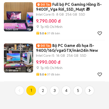
Full bộ PC Gaming Hồng i5-
9400F_Vga Rời_SSD_Mượt 🎁
Intel Core i5
8 GB
256 GB
SSD
9.790.000 đ
Tp Hồ Chí Minh
hôm qua
3
5.0
37
đã bán
Bộ PC Game đồ họa i5-
9400/16G/vgaGTX/màn24in New
Intel Core i5
16 GB
256 GB
SSD
9.990.000 đ
Tp Hồ Chí Minh
hôm qua
5
5.0
37
đã bán
1
2
3
4
5