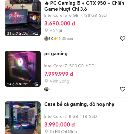
🔥 PC Gaming i5 + GTX 950 – Chiến
Game Mượt Chỉ 3.6
Intel Core i5
8 GB
< 128 GB
SSD
3.690.000 đ
Hà Nội
23 giờ trước
4
5.0
19
đã bán
pc gaming
Intel Core i7
500 GB
HDD
7.999.999 đ
Vĩnh Long
24 giờ trước
1
;-;
Case bể cá gaming, đồ hoạ nhẹ
Intel Core i3
8 GB
1 TB
SSD
3.990.000 đ
Tp Hồ Chí Minh