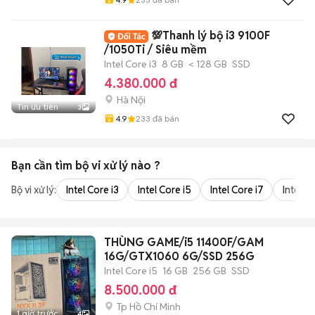
💯Thanh lý bộ i3 9100F
/1050Ti / Siêu mềm
Intel Core i3
8 GB
< 128 GB
SSD
4.380.000 đ
Hà Nội
Tin ưu tiên
3
4.9
233
đã bán
Bạn cần tìm
bộ vi xử lý
nào ?
Bộ vi xử lý:
Intel Core i3
Intel Core i5
Intel Core i7
Intel Co
THÙNG GAME/i5 11400F/GAM
16G/GTX1060 6G/SSD 256G
Intel Core i5
16 GB
256 GB
SSD
8.500.000 đ
Tp Hồ Chí Minh
1 giờ trước
4