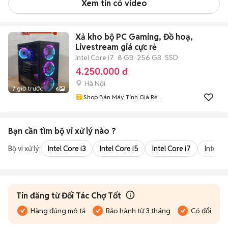
Xem tin có video
Xả kho bộ PC Gaming, Đồ hoạ,
Livestream giá cực rẻ
Intel Core i7
8 GB
256 GB
SSD
4.250.000 đ
Hà Nội
7 giờ trước
6
Shop Bán Máy Tính Giá Rẻ
Nhất Hà Nội
Bạn cần tìm
bộ vi xử lý
nào ?
Bộ vi xử lý:
Intel Core i3
Intel Core i5
Intel Core i7
Intel Co
Tin đăng từ Đối Tác Chợ Tốt
Hàng đúng mô tả
Bảo hành từ 3 tháng
Có đổi trả