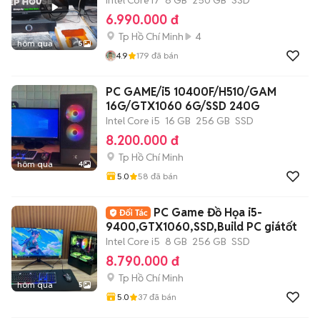
6.990.000 đ
Tp Hồ Chí Minh
4
hôm qua
5
4.9
179
đã bán
PC GAME/i5 10400F/H510/GAM
16G/GTX1060 6G/SSD 240G
Intel Core i5
16 GB
256 GB
SSD
8.200.000 đ
Tp Hồ Chí Minh
hôm qua
4
5.0
58
đã bán
PC Game Đồ Họa i5-
9400,GTX1060,SSD,Build PC giátốt
Intel Core i5
8 GB
256 GB
SSD
8.790.000 đ
Tp Hồ Chí Minh
hôm qua
5
5.0
37
đã bán