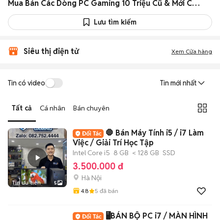
Mua Bán Các Dòng PC Gaming 10 Triệu Cũ & Mới Chính Hãng Giá Rẻ
Lưu tìm kiếm
Siêu thị điện tử
Xem Cửa hàng
Tin có video
Tin mới nhất
Tất cả
Cá nhân
Bán chuyên
🛑 Bán Máy Tính i5 / i7 Làm
Việc / Giải Trí Học Tập
Intel Core i5
8 GB
< 128 GB
SSD
3.500.000 đ
Hà Nội
Tin ưu tiên
5
4.8
5
đã bán
🖥️BÁN BỘ PC i7 / MÀN HÌNH