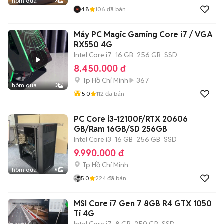
hôm qua
3
4.8
106
đã bán
Máy PC Magic Gaming Core i7 / VGA
RX550 4G
Intel Core i7
16 GB
256 GB
SSD
8.450.000 đ
Tp Hồ Chí Minh
367
hôm qua
3
5.0
112
đã bán
PC Core i3-12100F/RTX 20606
GB/Ram 16GB/SD 256GB
Intel Core i3
16 GB
256 GB
SSD
9.990.000 đ
Tp Hồ Chí Minh
hôm qua
6
5.0
224
đã bán
MSI Core i7 Gen 7 8GB R4 GTX 1050
Ti 4G
Intel Core i7
8 GB
250 GB
SSD