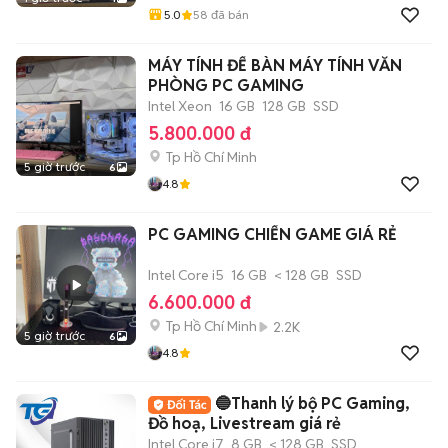
5.0
58
đã bán
MÁY TÍNH ĐỂ BÀN MÁY TÍNH VĂN
PHÒNG PC GAMING
Intel Xeon
16 GB
128 GB
SSD
5.800.000 đ
Tp Hồ Chí Minh
5 giờ trước
6
4.8
PC GAMING CHIẾN GAME GIÁ RẺ
Intel Core i5
16 GB
< 128 GB
SSD
6.600.000 đ
Tp Hồ Chí Minh
2.2K
5 giờ trước
6
4.8
🔵Thanh lý bộ PC Gaming,
Đồ hoạ, Livestream giá rẻ
Intel Core i7
8 GB
< 128 GB
SSD