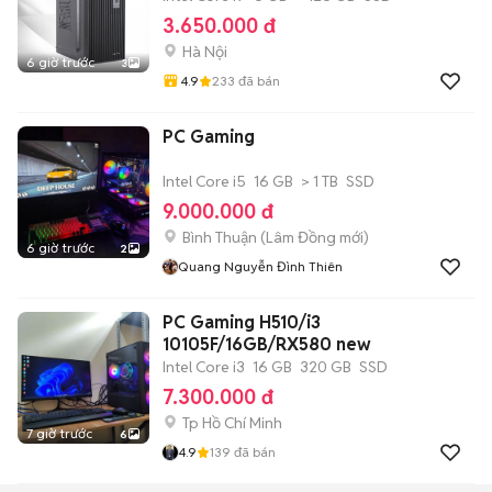
3.650.000 đ
Hà Nội
6 giờ trước
3
4.9
233
đã bán
PC Gaming
Intel Core i5
16 GB
> 1 TB
SSD
9.000.000 đ
Bình Thuận
(
Lâm Đồng
mới)
6 giờ trước
2
Quang Nguyễn Đình Thiên
PC Gaming H510/i3
10105F/16GB/RX580 new
Intel Core i3
16 GB
320 GB
SSD
7.300.000 đ
Tp Hồ Chí Minh
7 giờ trước
6
4.9
139
đã bán