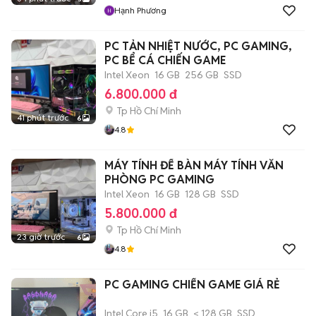
Hạnh Phương
PC TẢN NHIỆT NƯỚC, PC GAMING,
PC BỂ CÁ CHIẾN GAME
Intel Xeon
16 GB
256 GB
SSD
6.800.000 đ
Tp Hồ Chí Minh
41 phút trước
6
4.8
MÁY TÍNH ĐỂ BÀN MÁY TÍNH VĂN
PHÒNG PC GAMING
Intel Xeon
16 GB
128 GB
SSD
5.800.000 đ
Tp Hồ Chí Minh
23 giờ trước
6
4.8
PC GAMING CHIẾN GAME GIÁ RẺ
Intel Core i5
16 GB
< 128 GB
SSD