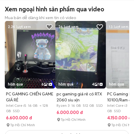
Xem ngoại hình sản phẩm qua video
Mua bán dễ dàng khi xem tin có video
2.2K
lượt xem
26
lượt xem
13
lượt xem
hôm qua
6
1
hôm qua
4
1
hôm qua
PC GAMING CHIẾN GAME
pc gaming giá rẻ có RTX
PC Gaming H51
GIÁ RẺ
2060 siu xịn
10100/Ram 8/
Intel Core i5 16 GB < 128
Ryzen 3 16 GB 512 GB SSD
2gb/SSD 240
Intel Core i3 8
GB SSD
GB SSD
6.000.000 đ
6.600.000 đ
4.150.000 đ
Tp Hồ Chí Minh
Tp Hồ Chí Minh
Tp Hồ Chí Mi