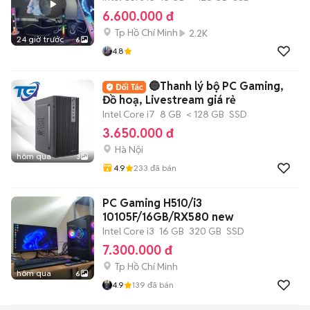
6.600.000 đ
Tp Hồ Chí Minh
2.2K
24 giờ trước
6
4.8
🔵Thanh lý bộ PC Gaming,
Đồ hoạ, Livestream giá rẻ
Intel Core i7
8 GB
< 128 GB
SSD
3.650.000 đ
Hà Nội
hôm qua
3
4.9
233
đã bán
PC Gaming H510/i3
10105F/16GB/RX580 new
Intel Core i3
16 GB
320 GB
SSD
7.300.000 đ
Tp Hồ Chí Minh
hôm qua
6
4.9
139
đã bán