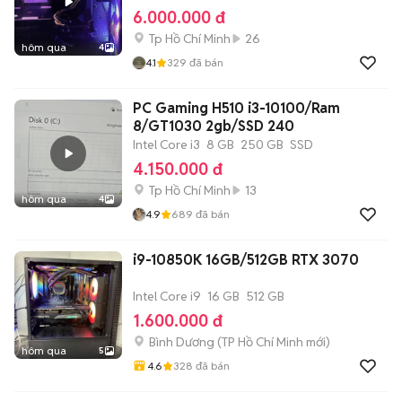
6.000.000 đ
Tp Hồ Chí Minh
26
hôm qua
4
4.1
329
đã bán
PC Gaming H510 i3-10100/Ram
8/GT1030 2gb/SSD 240
Intel Core i3
8 GB
250 GB
SSD
4.150.000 đ
Tp Hồ Chí Minh
13
hôm qua
4
4.9
689
đã bán
i9-10850K 16GB/512GB RTX 3070
Intel Core i9
16 GB
512 GB
1.600.000 đ
Bình Dương
(
TP Hồ Chí Minh
mới)
hôm qua
5
4.6
328
đã bán