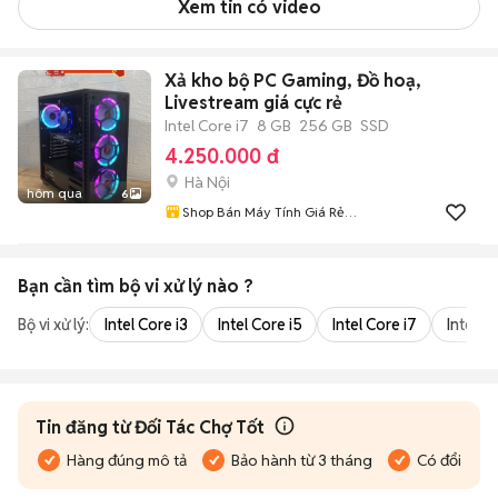
Xem tin có video
Xả kho bộ PC Gaming, Đồ hoạ,
Livestream giá cực rẻ
Intel Core i7
8 GB
256 GB
SSD
4.250.000 đ
Hà Nội
hôm qua
6
Shop Bán Máy Tính Giá Rẻ
Nhất Hà Nội
Bạn cần tìm
bộ vi xử lý
nào ?
Bộ vi xử lý:
Intel Core i3
Intel Core i5
Intel Core i7
Intel Co
Tin đăng từ Đối Tác Chợ Tốt
Hàng đúng mô tả
Bảo hành từ 3 tháng
Có đổi trả