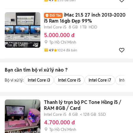
iMac 21.5 27 inch 2013-2020
i5 Ram 16gb Đẹp 99%
Intel Core i5
8 GB
1 TB
HDD
5.000.000 đ
Tp Hồ Chí Minh
Tin ưu tiên
4
4.9
1024
đã bán
Bạn cần tìm
bộ vi xử lý
nào ?
Bộ vi xử lý:
Intel Core i3
Intel Core i5
Intel Core i7
Intel Co
Thanh lý trọn bộ PC Tone Hồng i5 /
RAM 8GB / Card
Intel Core i5
8 GB
< 128 GB
SSD
4.700.000 đ
Tp Hồ Chí Minh
34 phút trước
5