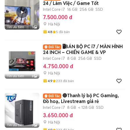
24 / Làm Việc / Game Tốt
Intel Core i7
16 GB
256 GB
SSD
7.500.000 đ
Hà Nội
Tin ưu tiên
3
4.8
5
đã bán
🖥️BÁN BỘ PC i7 / MÀN HÌNH
24 INCH – CHIẾN GAME & VP
Intel Core i7
8 GB
256 GB
SSD
4.750.000 đ
Hà Nội
Tin ưu tiên
2
4.9
233
đã bán
🔵Thanh lý bộ PC Gaming,
Đồ hoạ, Livestream giá rẻ
Intel Core i7
8 GB
< 128 GB
SSD
3.650.000 đ
Hà Nội
Tin ưu tiên
3
4.9
233
đã bán