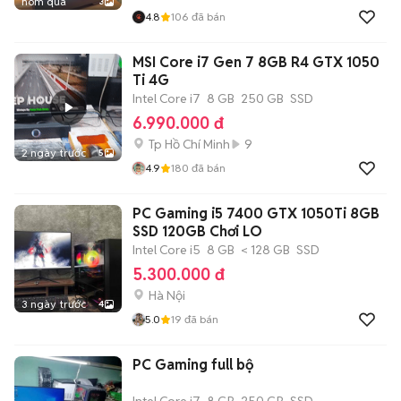
hôm qua
3
4.8
106
đã bán
MSI Core i7 Gen 7 8GB R4 GTX 1050
Ti 4G
Intel Core i7
8 GB
250 GB
SSD
6.990.000 đ
Tp Hồ Chí Minh
9
2 ngày trước
5
4.9
180
đã bán
PC Gaming i5 7400 GTX 1050Ti 8GB
SSD 120GB Chơi LO
Intel Core i5
8 GB
< 128 GB
SSD
5.300.000 đ
Hà Nội
3 ngày trước
4
5.0
19
đã bán
PC Gaming full bộ
Intel Core i7
8 GB
250 GB
SSD