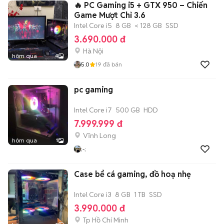
🔥 PC Gaming i5 + GTX 950 – Chiến
Game Mượt Chỉ 3.6
Intel Core i5
8 GB
< 128 GB
SSD
3.690.000 đ
Hà Nội
hôm qua
4
5.0
19
đã bán
pc gaming
Intel Core i7
500 GB
HDD
7.999.999 đ
Vĩnh Long
hôm qua
1
;-;
Case bể cá gaming, đồ hoạ nhẹ
Intel Core i3
8 GB
1 TB
SSD
3.990.000 đ
Tp Hồ Chí Minh