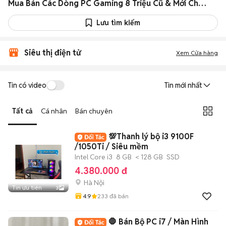
Mua Bán Các Dòng PC Gaming 8 Triệu Cũ & Mới Chính Hãng Giá Rẻ
Lưu tìm kiếm
Siêu thị điện tử
Xem Cửa hàng
Tin có video
Tin mới nhất
Tất cả
Cá nhân
Bán chuyên
💯Thanh lý bộ i3 9100F
/1050Ti / Siêu mềm
Intel Core i3
8 GB
< 128 GB
SSD
4.380.000 đ
Hà Nội
Tin ưu tiên
3
4.9
233
đã bán
🛑 Bán Bộ PC i7 / Màn Hình