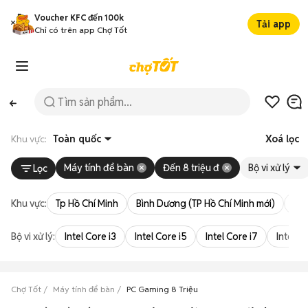
Voucher KFC đến 100k
Tải app
Chỉ có trên app Chợ Tốt
Khu vực:
Toàn quốc
Xoá lọc
Máy tính để bàn
Đến 8 triệu đ
Bộ vi xử lý
Lọc
Khu vực:
Tp Hồ Chí Minh
Bình Dương (TP Hồ Chí Minh mới)
Bà 
Bộ vi xử lý:
Intel Core i3
Intel Core i5
Intel Core i7
Intel Co
Chợ Tốt
Máy tính để bàn
PC Gaming 8 Triệu