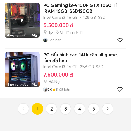
PC Gaming i3-9100F|GTX 1050 Ti
|RAM 16GB| SSD120GB
Intel Core i3
16 GB
< 128 GB
SSD
5.500.000 đ
Tp Hồ Chí Minh
11
4 ngày trước
5
3
đã bán
PC cấu hình cao 14th cân all game,
làm đồ họa
Intel Core i3
16 GB
256 GB
SSD
7.600.000 đ
Hà Nội
4 ngày trước
2
5.0
11
đã bán
1
2
3
4
5