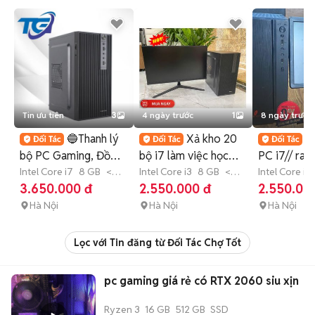
Tin ưu tiên
3
4 ngày trước
1
8 ngày trước
🔵Thanh lý
Xả kho 20

bộ PC Gaming, Đồ
bộ i7 làm việc học
PC i7// ra
hoạ, Livestream giá
Intel Core i7
8 GB
<
tập chơi game giá rẻ
Intel Core i3
8 GB
<
phòng, Giải
Intel Core i7
128 GB
SSD
128 GB
SSD
GB
SSD
3.650.000 đ
2.550.000 đ
2.550.00
rẻ
Hà Nội
Hà Nội
Hà Nội
Lọc với Tin đăng từ Đối Tác Chợ Tốt
pc gaming giá rẻ có RTX 2060 siu xịn
Ryzen 3
16 GB
512 GB
SSD