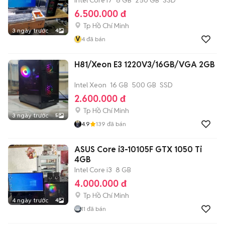
6.500.000 đ
Tp Hồ Chí Minh
3 ngày trước
4
V
4
đã bán
H81/Xeon E3 1220V3/16GB/VGA 2GB
Intel Xeon
16 GB
500 GB
SSD
2.600.000 đ
Tp Hồ Chí Minh
3 ngày trước
5
4.9
139
đã bán
ASUS Core i3-10105F GTX 1050 Ti
4GB
Intel Core i3
8 GB
4.000.000 đ
Tp Hồ Chí Minh
4 ngày trước
4
11
đã bán