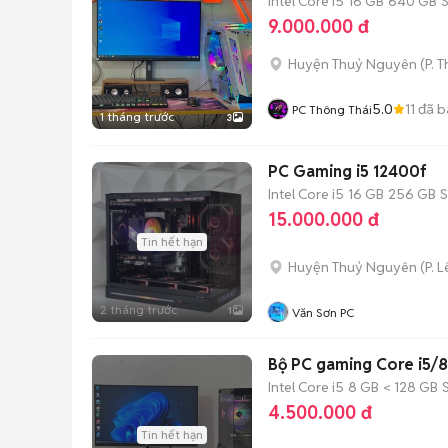
Intel Core i5
16 GB
640 GB
9.000.000 đ
Huyện Thuỷ Nguyên
(
P. 
5.0
11
đã b
PC Thông Thái
1 tháng trước
3
PC Gaming i5 12400f
Intel Core i5
16 GB
256 GB
15.000.000 đ
Tin hết hạn
Huyện Thuỷ Nguyên
(
P. 
2 tháng trước
1
Văn Sơn PC
Bộ PC gaming Core i5/
Intel Core i5
8 GB
< 128 GB
4.500.000 đ
Tin hết hạn