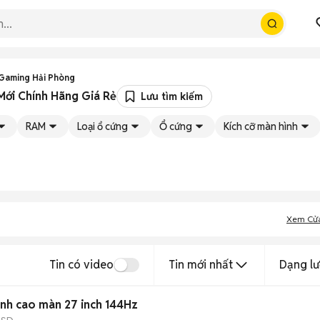
Gaming Hải Phòng
Mới Chính Hãng Giá Rẻ
Lưu tìm kiếm
RAM
Loại ổ cứng
Ổ cứng
Kích cỡ màn hình
Xem Cử
Tin có video
Tin mới nhất
Dạng lư
ình cao màn 27 inch 144Hz