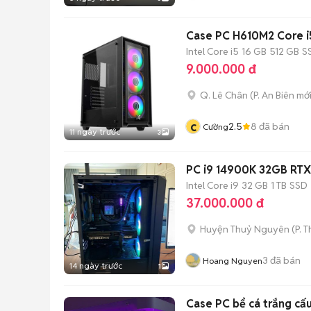
Case PC H610M2 Core i
Intel Core i5
16 GB
512 GB
S
9.000.000 đ
Q. Lê Chân
(
P. An Biên
mới
c
2.5
8
đã bán
Cường
11 ngày trước
3
PC i9 14900K 32GB RTX
Intel Core i9
32 GB
1 TB
SSD
37.000.000 đ
Huyện Thuỷ Nguyên
(
P. 
3
đã bán
Hoang Nguyen
14 ngày trước
1
Case PC bể cá trắng cấ