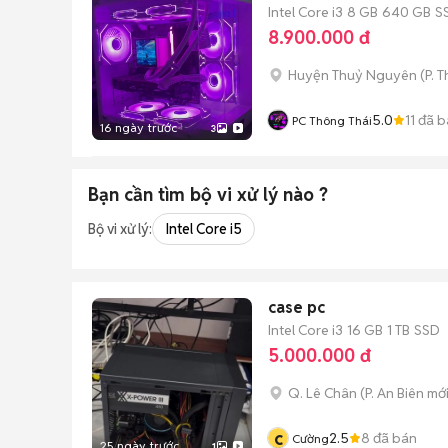
Intel Core i3
8 GB
640 GB
S
8.900.000 đ
Huyện Thuỷ Nguyên
(
P. 
5.0
11
đã b
PC Thông Thái
16 ngày trước
3
Bạn cần tìm
bộ vi xử lý
nào ?
Bộ vi xử lý:
Intel Core i5
case pc
Intel Core i3
16 GB
1 TB
SSD
5.000.000 đ
Q. Lê Chân
(
P. An Biên
mới
c
2.5
8
đã bán
Cường
25 ngày trước
1