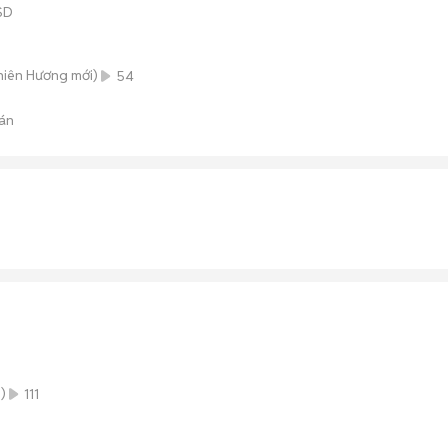
SD
Thiên Hương
mới)
54
án
)
111