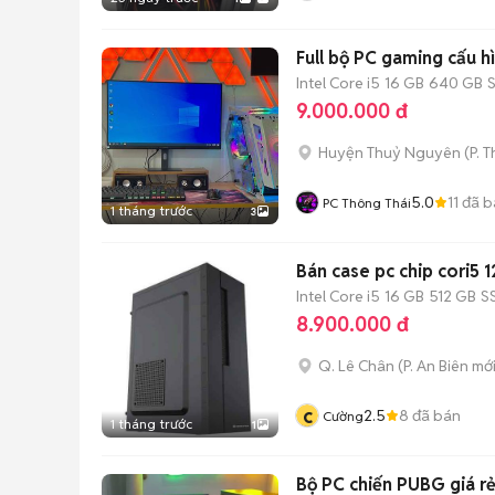
Full bộ PC gaming cấu h
Intel Core i5
16 GB
640 GB
9.000.000 đ
Huyện Thuỷ Nguyên
(
P. 
5.0
11
đã b
PC Thông Thái
1 tháng trước
3
Bán case pc chip cori5
Intel Core i5
16 GB
512 GB
S
8.900.000 đ
Q. Lê Chân
(
P. An Biên
mới
c
2.5
8
đã bán
Cường
1 tháng trước
1
Bộ PC chiến PUBG giá r