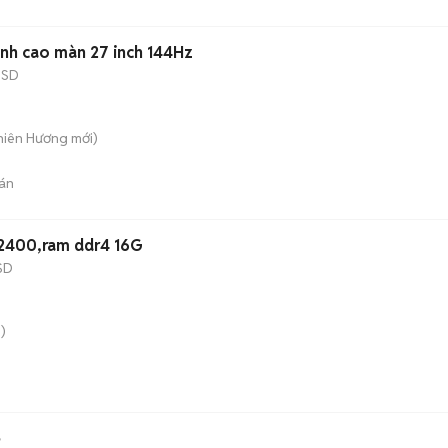
ình cao màn 27 inch 144Hz
SSD
Thiên Hương
mới)
án
 12400,ram ddr4 16G
SD
)
ẻ