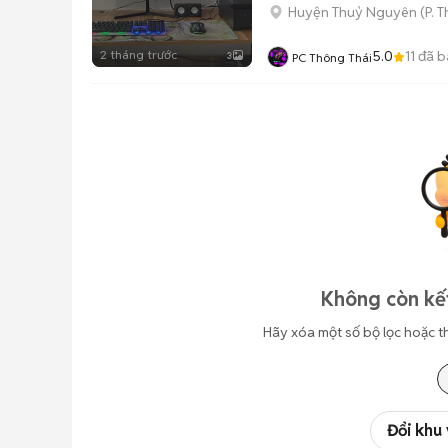
Huyện Thuỷ Nguyên
(
P. 
2 tháng trước
5.0
11
đã b
3
PC Thông Thái
Không còn kết
Hãy xóa một số bộ lọc hoặc t
Đổi khu