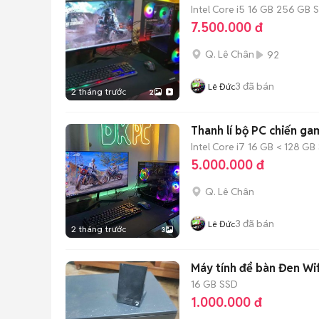
Intel Core i5
16 GB
256 GB
7.500.000 đ
Q. Lê Chân
92
3
đã bán
Lê Đức
2 tháng trước
2
Thanh lí bộ PC chiến g
Intel Core i7
16 GB
< 128 GB
5.000.000 đ
Q. Lê Chân
3
đã bán
Lê Đức
2 tháng trước
3
Máy tính để bàn Đen Wi
16 GB
SSD
1.000.000 đ