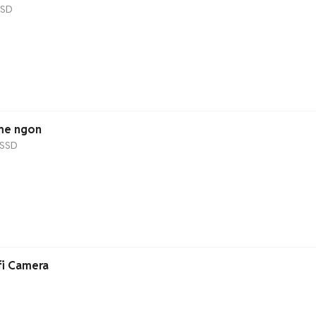
SSD
ame ngon
SSD
fi Camera