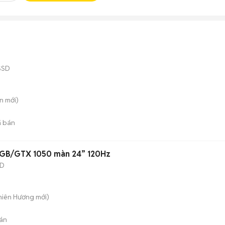
SSD
ên
mới)
 bán
28GB/GTX 1050 màn 24” 120Hz
SD
Thiên Hương
mới)
án