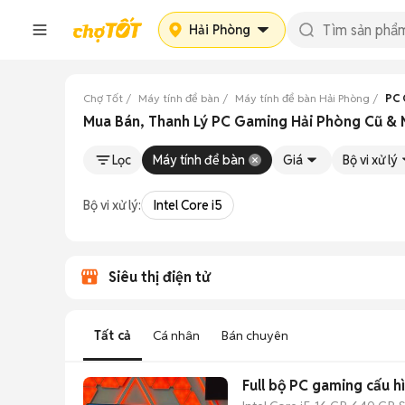
Hải Phòng
Chợ Tốt
Máy tính để bàn
Máy tính để bàn Hải Phòng
PC 
Mua Bán, Thanh Lý PC Gaming Hải Phòng Cũ & 
Lọc
Máy tính để bàn
Giá
Bộ vi xử lý
Bộ vi xử lý:
Intel Core i5
Siêu thị điện tử
Tất cả
Cá nhân
Bán chuyên
Full bộ PC gaming cấu h