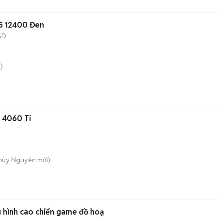
5 12400 Đen
SD
)
 4060 Ti
Thủy Nguyên
mới)
u hình cao chiến game đồ hoạ