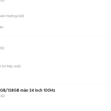
SSD
Thiên Hương
mới)
án
SSD
Lê Ích Mộc
mới)
8GB/128GB màn 24 inch 100Hz
SSD