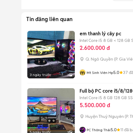
Tin đăng liên quan
em thanh lý cây pc
Intel Core i5
8 GB
< 128 GB
2.600.000 đ
Q. Ngô Quyền
(
P. Gia Vi
m
5.0
37
đã
Mt Sinh Viên Hp
3 ngày trước
3
Full bộ PC core i5/8/1
Intel Core i5
8 GB
128 GB
S
5.500.000 đ
Huyện Thuỷ Nguyên
(
P. 
5.0
11
đã b
PC Thông Thái
5 ngày trước
3