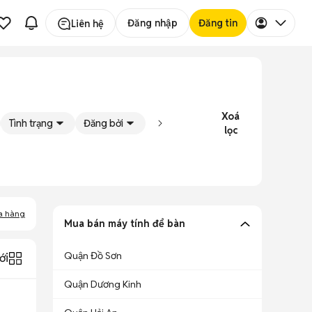
Đăng nhập
Đăng tin
Liên hệ
Xoá
Tình trạng
Đăng bởi
lọc
a hàng
Mua bán máy tính để bàn
Quận Đồ Sơn
ới
Quận Dương Kinh