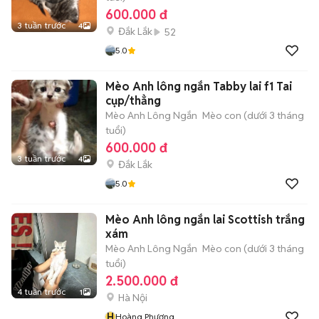
600.000 đ
3 tuần trước
4
Đắk Lắk
52
5.0
Mèo Anh lông ngắn Tabby lai f1 Tai
cụp/thẳng
Mèo Anh Lông Ngắn
Mèo con (dưới 3 tháng
tuổi)
600.000 đ
3 tuần trước
4
Đắk Lắk
5.0
Mèo Anh lông ngắn lai Scottish trắng
xám
Mèo Anh Lông Ngắn
Mèo con (dưới 3 tháng
tuổi)
2.500.000 đ
4 tuần trước
1
Hà Nội
H
Hoàng Phương