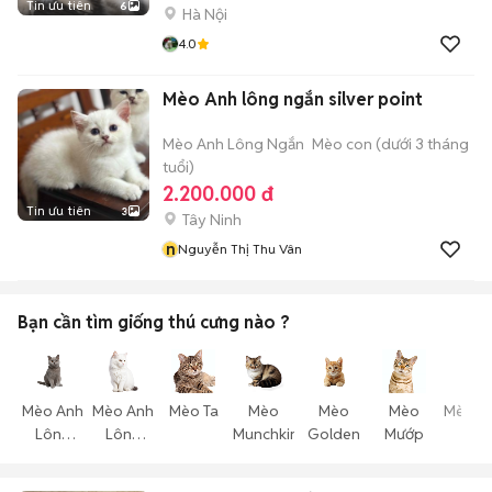
Tin ưu tiên
6
Hà Nội
4.0
Mèo Anh lông ngắn silver point
Mèo Anh Lông Ngắn
Mèo con (dưới 3 tháng
tuổi)
2.200.000 đ
Tin ưu tiên
3
Tây Ninh
n
Nguyễn Thị Thu Vân
Bạn cần tìm
giống thú cưng
nào ?
Mèo Anh
Mèo Anh
Mèo Ta
Mèo
Mèo
Mèo
Mèo T
Lông
Lông
Munchkin
Golden
Mướp
Thể
Ngắn
Dài