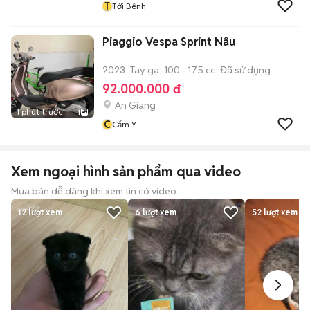
T
Tới Bênh
Piaggio Vespa Sprint Nâu
2023
Tay ga
100 - 175 cc
Đã sử dụng
92.000.000 đ
An Giang
1 phút trước
1
C
Cẩm Y
Xem ngoại hình sản phẩm qua video
Mua bán dễ dàng khi xem tin có video
12
lượt xem
6
lượt xem
52
lượt xem