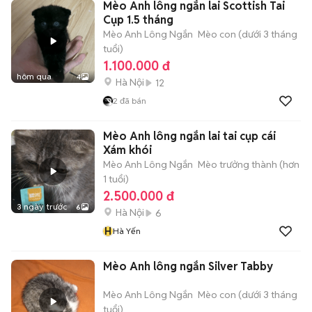
Mèo Anh lông ngắn lai Scottish Tai
Cụp 1.5 tháng
Mèo Anh Lông Ngắn
Mèo con (dưới 3 tháng
tuổi)
1.100.000 đ
hôm qua
4
Hà Nội
12
2
đã bán
Mèo Anh lông ngắn lai tai cụp cái
Xám khói
Mèo Anh Lông Ngắn
Mèo trưởng thành (hơn
1 tuổi)
2.500.000 đ
3 ngày trước
6
Hà Nội
6
H
Hà Yến
Mèo Anh lông ngắn Silver Tabby
Mèo Anh Lông Ngắn
Mèo con (dưới 3 tháng
tuổi)