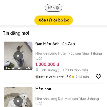
Mèo
Xóa tất cả bộ lọc
Tin đăng mới
Đàn Mèo Anh Lùn Cao
Mèo Anh Lông Ngắn
Mèo con (dưới 3 tháng
tuổi)
1.000.000 đ
Tin ưu tiên
6
Bình Dương
(
TP Hồ Chí Minh
mới)
5.0
19
đã bán
Tiệm Mèo Nhà Mon
Mèo con
Mèo Anh Lông Dài
Mèo con (dưới 3 tháng
tuổi)