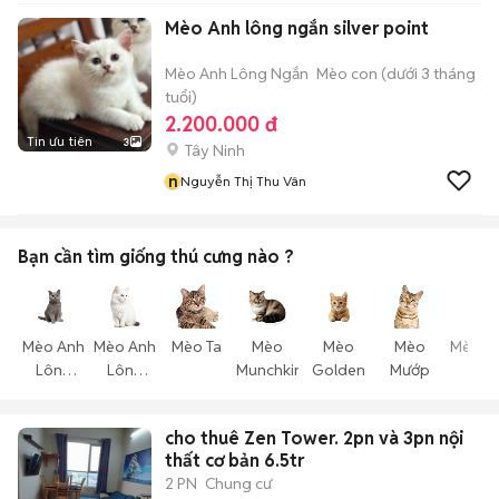
Mèo Anh lông ngắn silver point
Mèo Anh Lông Ngắn
Mèo con (dưới 3 tháng
tuổi)
2.200.000 đ
Tin ưu tiên
3
Tây Ninh
n
Nguyễn Thị Thu Vân
Bạn cần tìm
giống thú cưng
nào ?
Mèo Anh
Mèo Anh
Mèo Ta
Mèo
Mèo
Mèo
Mèo T
Lông
Lông
Munchkin
Golden
Mướp
Thể
Ngắn
Dài
cho thuê Zen Tower. 2pn và 3pn nội
thất cơ bản 6.5tr
2 PN
Chung cư