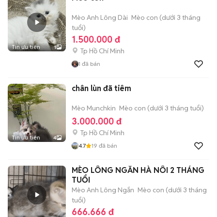
Mèo Anh Lông Dài
Mèo con (dưới 3 tháng
tuổi)
1.500.000 đ
Tin ưu tiên
1
Tp Hồ Chí Minh
1
đã bán
chân lùn đã tiêm
Mèo Munchkin
Mèo con (dưới 3 tháng tuổi)
3.000.000 đ
Tp Hồ Chí Minh
Tin ưu tiên
4
4.7
19
đã bán
MÈO LÔNG NGẮN HÀ NÔI 2 THÁNG
TUỔI
Mèo Anh Lông Ngắn
Mèo con (dưới 3 tháng
tuổi)
666.666 đ