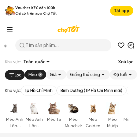
Voucher KFC đến 100k
Tải app
Chỉ có trên app Chợ Tốt
Khu vực:
Toàn quốc
Xoá lọc
Mèo
Giá
Giống thú cưng
Độ tuổi
Lọc
Khu vực:
Tp Hồ Chí Minh
Bình Dương (TP Hồ Chí Minh mới)
Bà 
Mèo Anh
Mèo Anh
Mèo Ta
Mèo
Mèo
Mèo
Mèo T
Lông
Lông
Munchkin
Golden
Mướp
Thể
Ngắn
Dài