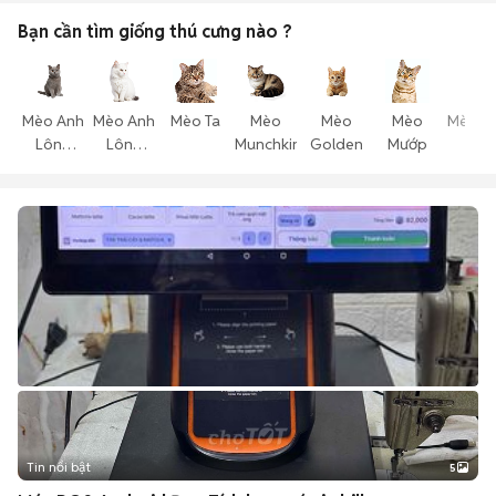
Bạn cần tìm
giống thú cưng
nào ?
Mèo Anh
Mèo Anh
Mèo Ta
Mèo
Mèo
Mèo
Mèo T
Lông
Lông
Munchkin
Golden
Mướp
Thể
Ngắn
Dài
Tin nổi bật
5