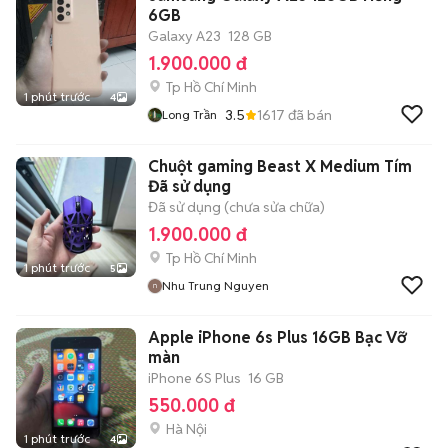
6GB
Galaxy A23
128 GB
1.900.000 đ
Tp Hồ Chí Minh
1 phút trước
4
3.5
1617
đã bán
Long Trần
Chuột gaming Beast X Medium Tím
Đã sử dụng
Đã sử dụng (chưa sửa chữa)
1.900.000 đ
Tp Hồ Chí Minh
1 phút trước
5
Nhu Trung Nguyen
Apple iPhone 6s Plus 16GB Bạc Vỡ
màn
iPhone 6S Plus
16 GB
550.000 đ
Hà Nội
1 phút trước
4