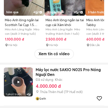
hôm qua
4
1
3 ngày trước
6
1
3 tuần trước
Mèo Anh lông ngắn lai
Mèo Anh lông ngắn lai tai
Mèo Anh lông 
Scottish Tai Cụp 1.5
cụp cái Xám khói
Tabby
tháng
Mèo Anh Lông Ngắn Mèo
Mèo Anh Lông Ngắn Mèo
Mèo Anh Lông 
con (dưới 3 tháng tuổi)
trưởng thành (hơn 1 tuổi)
con (dưới 3 thán
1.100.000 đ
2.500.000 đ
600.000 đ
Hà Nội
Hà Nội
Đắk Lắk
Xem tin có video
Máy lọc nước SAKIO N02S Pro Nóng
Nguội Đen
Đã sử dụng
Khác
4.000.000 đ
Thừa Thiên Huế
(
TP Huế
mới)
1 phút trước
4
q
Qath