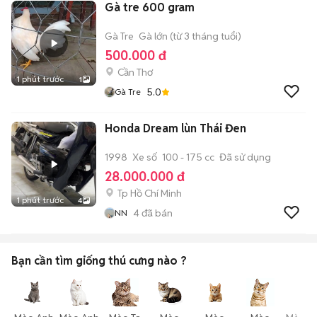
Gà tre 600 gram
Gà Tre
Gà lớn (từ 3 tháng tuổi)
500.000 đ
Cần Thơ
1 phút trước
1
5.0
Gà Tre
Honda Dream lùn Thái Đen
1998
Xe số
100 - 175 cc
Đã sử dụng
28.000.000 đ
Tp Hồ Chí Minh
1 phút trước
4
4
đã bán
NN
Bạn cần tìm
giống thú cưng
nào ?