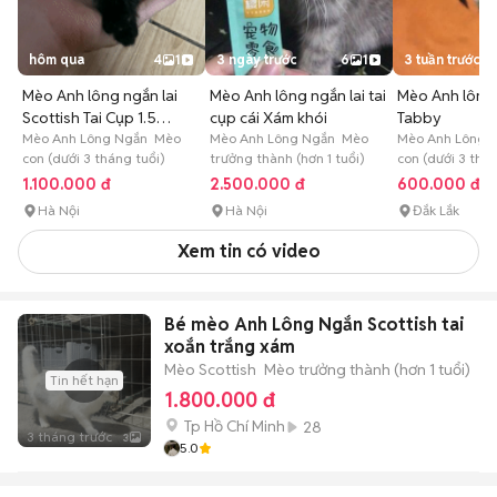
hôm qua
4
1
3 ngày trước
6
1
3 tuần trước
Mèo Anh lông ngắn lai
Mèo Anh lông ngắn lai tai
Mèo Anh lông 
Scottish Tai Cụp 1.5
cụp cái Xám khói
Tabby
tháng
Mèo Anh Lông Ngắn Mèo
Mèo Anh Lông Ngắn Mèo
Mèo Anh Lông 
con (dưới 3 tháng tuổi)
trưởng thành (hơn 1 tuổi)
con (dưới 3 thán
1.100.000 đ
2.500.000 đ
600.000 đ
Hà Nội
Hà Nội
Đắk Lắk
Xem tin có video
Bé mèo Anh Lông Ngắn Scottish tai
xoắn trắng xám
Mèo Scottish
Mèo trưởng thành (hơn 1 tuổi)
Tin hết hạn
1.800.000 đ
Tp Hồ Chí Minh
28
3 tháng trước
3
5.0