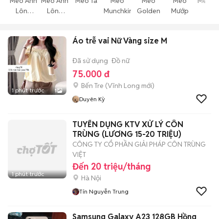
Mèo Anh
Mèo Anh
Mèo Ta
Mèo
Mèo
Mèo
Mèo T
Lông
Lông
Munchkin
Golden
Mướp
Thể
Ngắn
Dài
Áo trễ vai Nữ Vàng size M
Đã sử dụng
Đồ nữ
75.000 đ
Bến Tre
(
Vĩnh Long
mới)
1 phút trước
1
Duyên Kỳ
TUYỂN DỤNG KTV XỬ LÝ CÔN
TRÙNG (LƯƠNG 15-20 TRIỆU)
CÔNG TY CỔ PHẦN GIẢI PHÁP CÔN TRÙNG
VIỆT
Đến 20 triệu/tháng
1 phút trước
Hà Nội
Tín Nguyễn Trung
Samsung Galaxy A23 128GB Hồng