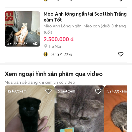
Mèo Anh lông ngắn lai Scottish Trắng
xám Tốt
Mèo Anh Lông Ngắn
Mèo con (dưới 3 tháng
tuổi)
2.500.000 đ
4 tuần trước
1
Hà Nội
H
Hoàng Phương
Xem ngoại hình sản phẩm qua video
Mua bán dễ dàng khi xem tin có video
12
lượt xem
6
lượt xem
52
lượt xem