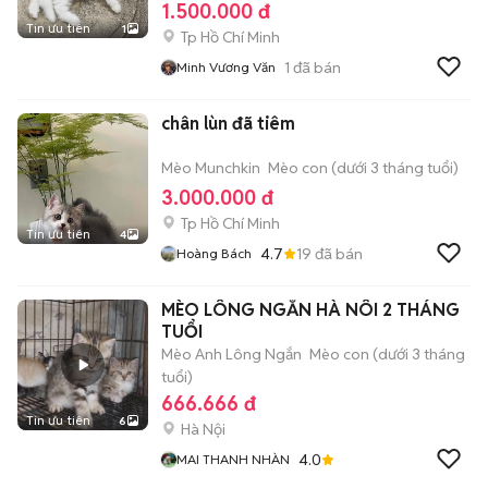
1.500.000 đ
Tin ưu tiên
1
Tp Hồ Chí Minh
1
đã bán
Minh Vương Văn
chân lùn đã tiêm
Mèo Munchkin
Mèo con (dưới 3 tháng tuổi)
3.000.000 đ
Tp Hồ Chí Minh
Tin ưu tiên
4
4.7
19
đã bán
Hoàng Bách
MÈO LÔNG NGẮN HÀ NÔI 2 THÁNG
TUỔI
Mèo Anh Lông Ngắn
Mèo con (dưới 3 tháng
tuổi)
666.666 đ
Tin ưu tiên
6
Hà Nội
4.0
MAI THANH NHÀN