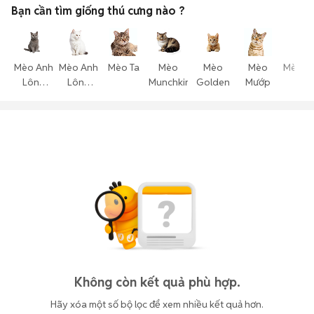
Bạn cần tìm
giống thú cưng
nào ?
Mèo Anh
Mèo Anh
Mèo Ta
Mèo
Mèo
Mèo
Mèo T
Lông
Lông
Munchkin
Golden
Mướp
Thể
Ngắn
Dài
Không còn kết quả phù hợp.
Hãy xóa một số bộ lọc để xem nhiều kết quả hơn.