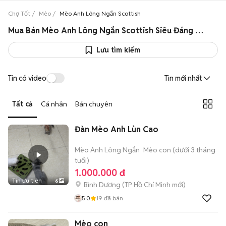
Chợ Tốt
Mèo
Mèo Anh Lông Ngắn Scottish
Mua Bán Mèo Anh Lông Ngắn Scottish Siêu Đáng Yêu Giá Rẻ
Lưu tìm kiếm
Tin có video
Tin mới nhất
Tất cả
Cá nhân
Bán chuyên
Đàn Mèo Anh Lùn Cao
Mèo Anh Lông Ngắn
Mèo con (dưới 3 tháng
tuổi)
1.000.000 đ
Tin ưu tiên
6
Bình Dương
(
TP Hồ Chí Minh
mới)
5.0
19
đã bán
Mèo con