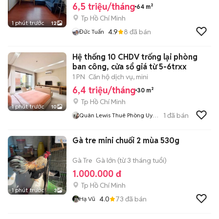
6,5 triệu/tháng
64 m²
Tp Hồ Chí Minh
1 phút trước
12
4.9
8
đã bán
Đức Tuấn
Hệ thống 10 CHDV trống lại phòng
ban công, cửa sổ giá từ 5-6trxx
1 PN
Căn hộ dịch vụ, mini
6,4 triệu/tháng
30 m²
Tp Hồ Chí Minh
1 phút trước
10
1
đã bán
Quân Lewis Thuê Phòng Uy
Tín
Gà tre mini chuối 2 mùa 530g
Gà Tre
Gà lớn (từ 3 tháng tuổi)
1.000.000 đ
Tp Hồ Chí Minh
1 phút trước
3
4.0
73
đã bán
Hạ Vũ