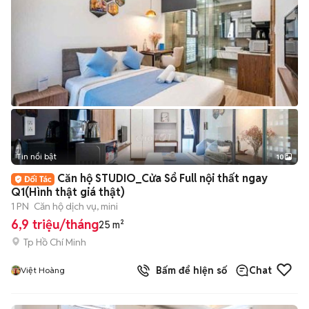
Tin nổi bật
10
+
2
Căn hộ STUDIO_Cửa Sổ Full nội thất ngay
Q1(Hình thật giá thật)
1 PN
Căn hộ dịch vụ, mini
6,9 triệu/tháng
25 m²
Tp Hồ Chí Minh
Bấm để hiện số
Chat
Việt Hoàng