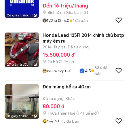
Đến 16 triệu/tháng
Bình Định
(
Gia Lai
mới)
26 giây trước
1
5.0
1
đã bán
Tường Di
Honda Lead 125Fi 2014 chính chủ bstp
máy êm ru
2014
Tay ga
Đã sử dụng
15.500.000 đ
Tp Hồ Chí Minh
27 giây trước
11
834
đã
4.5
Xe Trả Góp Hiếu
bán
CT
Đèn máng bể cá 40cm
Đã sử dụng
Khác
80.000 đ
Thừa Thiên Huế
(
TP Huế
mới)
31 giây trước
1
G
13
đã bán
Giấy MT