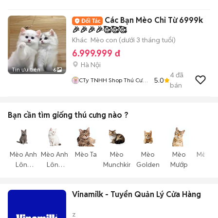
Đường 2 Tháng 9
Các Bạn Mèo Chỉ Từ 6999k
🎉🎉🎉🎉🥰🥰🥰
Khác
Mèo con (dưới 3 tháng tuổi)
6.999.999 đ
Hà Nội
Tin ưu tiên
6
4
đã
5.0
CTy TNHH Shop Thú Cưng
bán
Mập Pet House
Bạn cần tìm
giống thú cưng
nào ?
Mèo Anh
Mèo Anh
Mèo Ta
Mèo
Mèo
Mèo
Mèo T
Lông
Lông
Munchkin
Golden
Mướp
Thể
Ngắn
Dài
Vinamilk - Tuyển Quản Lý Cửa Hàng
z