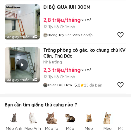
ĐI BỘ QUA IUH 300M
2,8 triệu/tháng
20 m²
Tp Hồ Chí Minh
Phòng Trọ Sinh Viên Gò Vấp
32 giây trước
4
Trống phòng có gác. ko chung chủ KV
Cân, Thủ Đức
Nhà trống
2,3 triệu/tháng
20 m²
Tp Hồ Chí Minh
33 giây trước
4
5.0
23
đã bán
Thiên Dzũ Hcm
Bạn cần tìm
giống thú cưng
nào ?
Mèo Anh
Mèo Anh
Mèo Ta
Mèo
Mèo
Mèo
Mèo T