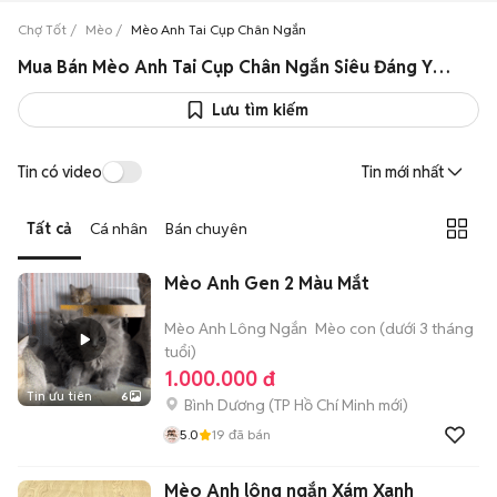
Chợ Tốt
Mèo
Mèo Anh Tai Cụp Chân Ngắn
Mua Bán Mèo Anh Tai Cụp Chân Ngắn Siêu Đáng Yêu Giá Rẻ
Lưu tìm kiếm
Tin có video
Tin mới nhất
Tất cả
Cá nhân
Bán chuyên
Mèo Anh Gen 2 Màu Mắt
Mèo Anh Lông Ngắn
Mèo con (dưới 3 tháng
tuổi)
1.000.000 đ
Tin ưu tiên
6
Bình Dương
(
TP Hồ Chí Minh
mới)
5.0
19
đã bán
Mèo Anh lông ngắn Xám Xanh