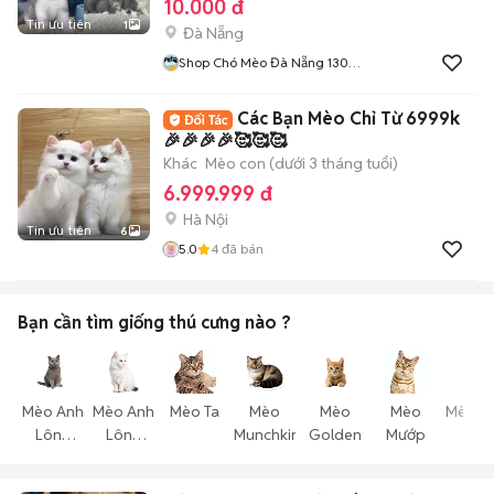
10.000 đ
Tin ưu tiên
1
Đà Nẵng
Shop Chó Mèo Đà Nẵng 130
Đường 2 Tháng 9
Các Bạn Mèo Chỉ Từ 6999k
🎉🎉🎉🎉🥰🥰🥰
Khác
Mèo con (dưới 3 tháng tuổi)
6.999.999 đ
Hà Nội
Tin ưu tiên
6
5.0
4
đã bán
Bạn cần tìm
giống thú cưng
nào ?
Mèo Anh
Mèo Anh
Mèo Ta
Mèo
Mèo
Mèo
Mèo T
Lông
Lông
Munchkin
Golden
Mướp
Thể
Ngắn
Dài