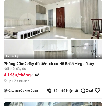
Tin nổi bật
9
+
2
Phòng 20m2 đầy đủ tiện ích có Hồ Bơi ở Mega Ruby
Nội thất đầy đủ
4 triệu/tháng
20 m²
Tp Hồ Chí Minh
6
đã bán
Bấm để hiện số
Chat
Vũ Luân BĐS Khu Đông
TPHCM