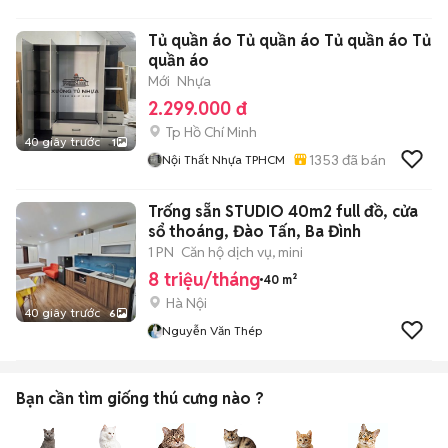
Tủ quần áo Tủ quần áo Tủ quần áo Tủ
quần áo
Mới
Nhựa
2.299.000 đ
Tp Hồ Chí Minh
40 giây trước
1
1353
đã bán
Nội Thất Nhựa TPHCM
Trống sẵn STUDIO 40m2 full đồ, cửa
sổ thoáng, Đào Tấn, Ba Đình
1 PN
Căn hộ dịch vụ, mini
8 triệu/tháng
40 m²
Hà Nội
40 giây trước
6
Nguyễn Văn Thép
Bạn cần tìm
giống thú cưng
nào ?