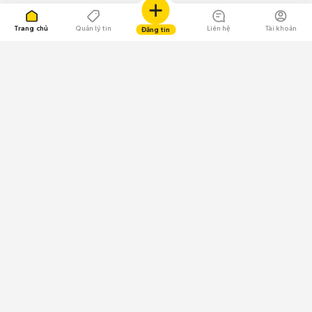
Trang chủ
Quản lý tin
Liên hệ
Tài khoản
Đăng tin
109.000 Bình chọn
Tải ứng dụng Chợ Tốt
Về Chợ Tốt
Quy chế sàn
Chính sách bảo mật
Giải quyết tranh chấp
CÔNG TY TNHH CHỢ TỐT - Người đại diện theo pháp luật: