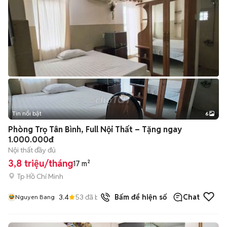
Tin nổi bật
6
+
2
Phòng Trọ Tân Bình, Full Nội Thất – Tặng ngay
1.000.000đ
Nội thất đầy đủ
3,8 triệu/tháng
17 m²
Tp Hồ Chí Minh
3.4
53
đã bán
Bấm để hiện số
Chat
Nguyen Bang