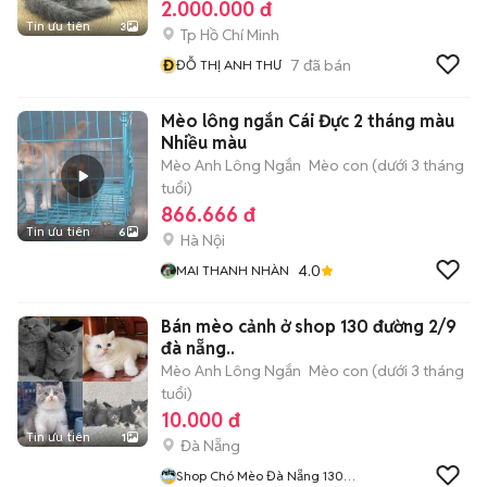
2.000.000 đ
Tin ưu tiên
3
Tp Hồ Chí Minh
Đ
7
đã bán
ĐỖ THỊ ANH THƯ
Mèo lông ngắn Cái Đực 2 tháng màu
Nhiều màu
Mèo Anh Lông Ngắn
Mèo con (dưới 3 tháng
tuổi)
866.666 đ
Tin ưu tiên
6
Hà Nội
4.0
MAI THANH NHÀN
Bán mèo cảnh ở shop 130 đường 2/9
đà nẵng..
Mèo Anh Lông Ngắn
Mèo con (dưới 3 tháng
tuổi)
10.000 đ
Tin ưu tiên
1
Đà Nẵng
Shop Chó Mèo Đà Nẵng 130