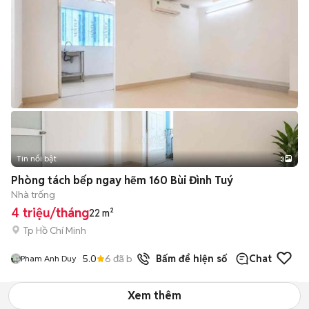
Tin nổi bật
3
Phòng tách bếp ngay hẽm 160 Bùi Đình Tuý
Nhà trống
4 triệu/tháng
22 m²
Tp Hồ Chí Minh
5.0
6
đã bán
Bấm để hiện số
Chat
Pham Anh Duy
Xem thêm