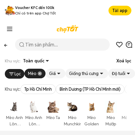
Voucher KFC đến 100k
Tải app
Chỉ có trên app Chợ Tốt
Khu vực:
Toàn quốc
Xoá lọc
Mèo
Giá
Giống thú cưng
Độ tuổi
Lọc
Khu vực:
Tp Hồ Chí Minh
Bình Dương (TP Hồ Chí Minh mới)
Bà 
Mèo Anh
Mèo Anh
Mèo Ta
Mèo
Mèo
Mèo
Mèo T
Lông
Lông
Munchkin
Golden
Mướp
Thể
Ngắn
Dài