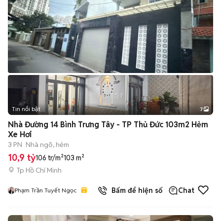
Tin nổi bật
7
+
2
Nhà Đường 14 Bình Trưng Tây - TP Thủ Đức 103m2 Hẻm
Xe Hơi
3 PN
Nhà ngõ, hẻm
10,9 tỷ
106 tr/m²
103 m²
Tp Hồ Chí Minh
Bấm để hiện số
Chat
Phạm Trần Tuyết Ngọc