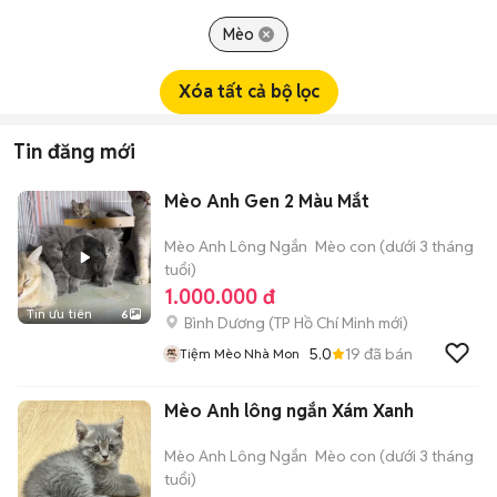
Mèo
Xóa tất cả bộ lọc
Tin đăng mới
Mèo Anh Gen 2 Màu Mắt
Mèo Anh Lông Ngắn
Mèo con (dưới 3 tháng
tuổi)
1.000.000 đ
Tin ưu tiên
6
Bình Dương
(
TP Hồ Chí Minh
mới)
5.0
19
đã bán
Tiệm Mèo Nhà Mon
Mèo Anh lông ngắn Xám Xanh
Mèo Anh Lông Ngắn
Mèo con (dưới 3 tháng
tuổi)