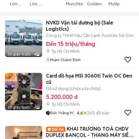
Lông
Lông
Munchkin
Golden
Mướp
Thể
Ngắn
Dài
NVKD Vận tải đường bộ (Sale
Logistics)
Công ty TNHH Hậu Cần Lạnh Yoshida Sài Gòn
Đến 15 triệu/tháng
Tp Hồ Chí Minh
33 giây trước
4
Phạm Chánh Định
Card đồ họa MSI 3060ti Twin OC Đen
cũ
Đã sử dụng (chưa sửa chữa)
5.200.000 đ
Tp Hồ Chí Minh
33 giây trước
4
4.6
265
đã bán
Đức Thắng PC
KHAI TRƯƠNG TOÀ CHDV
DUPLEX BANCOL - THANG MÁY SIÊU