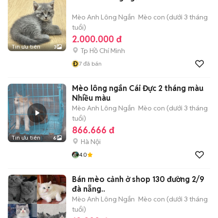
Mèo Anh Lông Ngắn
Mèo con (dưới 3 tháng
tuổi)
2.000.000 đ
Tin ưu tiên
3
Tp Hồ Chí Minh
Đ
7
đã bán
Mèo lông ngắn Cái Đực 2 tháng màu
Nhiều màu
Mèo Anh Lông Ngắn
Mèo con (dưới 3 tháng
tuổi)
866.666 đ
Tin ưu tiên
6
Hà Nội
4.0
Bán mèo cảnh ở shop 130 đường 2/9
đà nẵng..
Mèo Anh Lông Ngắn
Mèo con (dưới 3 tháng
tuổi)