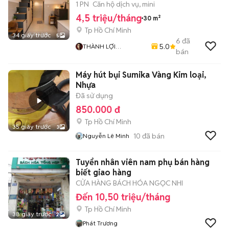
ĐẸP GẦN NGÃ TƯ 4XA
1 PN
Căn hộ dịch vụ, mini
4,5 triệu/tháng
30 m²
Tp Hồ Chí Minh
34 giây trước
5
6
đã
5.0
THÀNH LỢI
bán
HIFRIENDZ
Máy hút bụi Sumika Vàng Kim loại,
Nhựa
Đã sử dụng
850.000 đ
Tp Hồ Chí Minh
35 giây trước
3
10
đã bán
Nguyễn Lê Minh
Tuyển nhân viên nam phụ bán hàng
biết giao hàng
CỬA HÀNG BÁCH HÓA NGỌC NHI
Đến 10,50 triệu/tháng
Tp Hồ Chí Minh
38 giây trước
2
Phát Trương