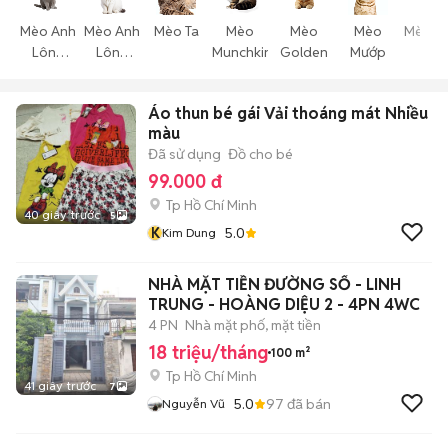
Mèo Anh
Mèo Anh
Mèo Ta
Mèo
Mèo
Mèo
Mèo T
Lông
Lông
Munchkin
Golden
Mướp
Thể
Ngắn
Dài
Áo thun bé gái Vải thoáng mát Nhiều
màu
Đã sử dụng
Đồ cho bé
99.000 đ
Tp Hồ Chí Minh
40 giây trước
5
K
5.0
Kim Dung
NHÀ MẶT TIỀN ĐƯỜNG SỐ - LINH
TRUNG - HOÀNG DIỆU 2 - 4PN 4WC
4 PN
Nhà mặt phố, mặt tiền
18 triệu/tháng
100 m²
Tp Hồ Chí Minh
41 giây trước
7
5.0
97
đã bán
Nguyễn Vũ