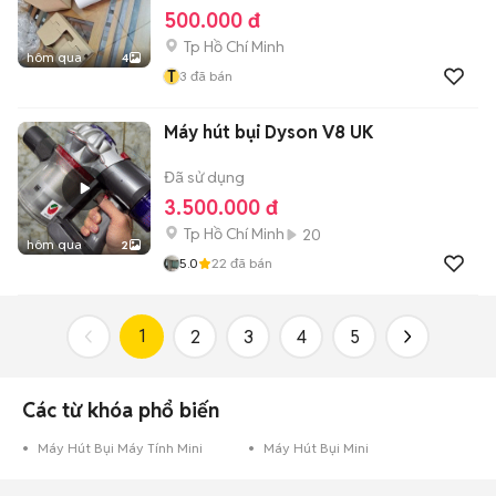
500.000 đ
Tp Hồ Chí Minh
hôm qua
4
T
3
đã bán
Máy hút bụi Dyson V8 UK
Đã sử dụng
3.500.000 đ
Tp Hồ Chí Minh
20
hôm qua
2
5.0
22
đã bán
1
2
3
4
5
Các từ khóa phổ biến
Máy Hút Bụi Máy Tính Mini
Máy Hút Bụi Mini