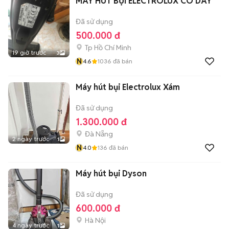
MÁY HÚT BỤI ELECTROLUX CÓ DÂY
Đã sử dụng
500.000 đ
Tp Hồ Chí Minh
19 giờ trước
3
N
4.6
1036
đã bán
Máy hút bụi Electrolux Xám
Đã sử dụng
1.300.000 đ
Đà Nẵng
2 ngày trước
1
N
4.0
136
đã bán
Máy hút bụi Dyson
Đã sử dụng
600.000 đ
Hà Nội
4 ngày trước
1