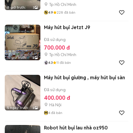
Tp Hồ Chí Minh
8 giờ trước
3
N
4.9
228
đã bán
Máy hút bụi Jetzt J9
Đã sử dụng
700.000 đ
Tp Hồ Chí Minh
15 giờ trước
2
4.3
11
đã bán
Máy hút bụi giường , máy hút bụi sàn
Đã sử dụng
400.000 đ
Hà Nội
5 ngày trước
2
M
4
đã bán
Robot hút bụi lau nhà oz950