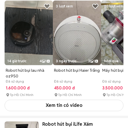
3
lượt xem
20
lượt xem
14 giờ trước
4
1
3 ngày trước
2
1
hôm qua
Robot hút bụi lau nhà
Robot hút bụi Haier Trắng
Máy hút bụi 
oz950
Đã sử dụng
Đã sử dụng
Đã sử dụng
1.600.000 đ
450.000 đ
3.500.000 đ
Tp Hồ Chí Minh
Tp Hồ Chí Minh
Tp Hồ Chí Mi
Xem tin có video
Robot hút bụi iLife Xám