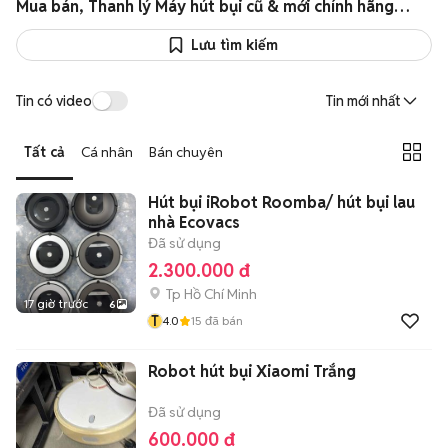
Mua bán, Thanh lý Máy hút bụi cũ & mới chính hãng giá cực sốc
Lưu tìm kiếm
Tin có video
Tin mới nhất
Tất cả
Cá nhân
Bán chuyên
Hút bụi iRobot Roomba/ hút bụi lau
nhà Ecovacs
Đã sử dụng
2.300.000 đ
Tp Hồ Chí Minh
17 giờ trước
6
T
4.0
15
đã bán
Robot hút bụi Xiaomi Trắng
Đã sử dụng
600.000 đ