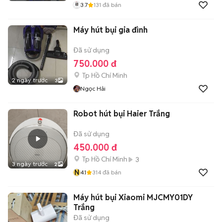
3.7
131
đã bán
Máy hút bụi gia đình
Đã sử dụng
750.000 đ
Tp Hồ Chí Minh
2 ngày trước
3
Ngọc Hải
Robot hút bụi Haier Trắng
Đã sử dụng
450.000 đ
Tp Hồ Chí Minh
3
3 ngày trước
2
N
4.1
314
đã bán
Máy hút bụi Xiaomi MJCMY01DY
Trắng
Đã sử dụng