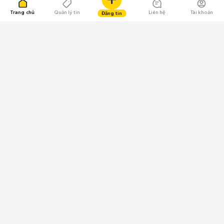
Trang chủ
Quản lý tin
Liên hệ
Tài khoản
Đăng tin
109.000 Bình chọn
Tải ứng dụng Chợ Tốt
Về Chợ Tốt
Quy chế sàn
Chính sách bảo mật
Giải quyết tranh chấp
CÔNG TY TNHH CHỢ TỐT - Người đại diện theo pháp luật:
Nguyễn Trọng Tấn; GPDKKD: 0312120782 do Sở KH & ĐT TP.HCM cấp ngày
11/01/2013;
GPMXH: 185/GP-BTTTT do Bộ Thông tin và Truyền thông
cấp ngày 09/07/2024 - Chịu trách nhiệm