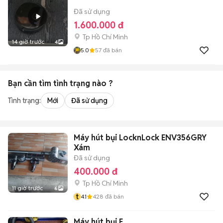
Đã sử dụng
1.600.000 đ
Tp Hồ Chí Minh
14 giờ trước
4
5.0
57
đã bán
Bạn cần tìm
tình trạng
nào ?
Tình trạng:
Mới
Đã sử dụng
Máy hút bụi LocknLock ENV356GRY
Xám
Đã sử dụng
400.000 đ
Tp Hồ Chí Minh
11 giờ trước
6
t
4.1
428
đã bán
Máy hút bụi E