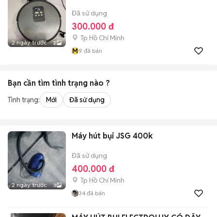
Đã sử dụng
300.000 đ
Tp Hồ Chí Minh
2 ngày trước
2
M
9
đã bán
Bạn cần tìm
tình trạng
nào ?
Tình trạng:
Mới
Đã sử dụng
Máy hút bụi JSG 400k
Đã sử dụng
400.000 đ
Tp Hồ Chí Minh
2 ngày trước
3
34
đã bán