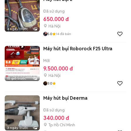
Đã sử dụng
650.000 đ
Hà Nội
4 ngày trước
1
5.0
14
đã bán
Máy hút bụi Roborock F25 Ultra
Mới
9.500.000 đ
Hà Nội
15 giờ trước
1
3.0
Máy hút bụi Deerma
Đã sử dụng
340.000 đ
Tp Hồ Chí Minh
3 ngày trước
1