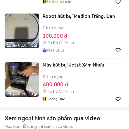
M
5.0
121
đã bán
Robot hút bụi Medion Trắng, Đen
Đã sử dụng
200.000 đ
Tp Hồ Chí Minh
22 giờ trước
3
1069
đã bán
Máy hút bụi Jetzt Xám Nhựa
Đã sử dụng
400.000 đ
Tp Hồ Chí Minh
23 giờ trước
2
H
Hoàng Đức
Xem ngoại hình sản phẩm qua video
Mua bán dễ dàng khi xem tin có video