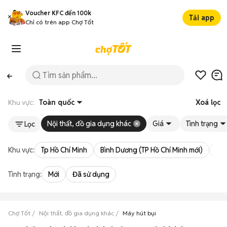
Voucher KFC đến 100k
Tải app
Chỉ có trên app Chợ Tốt
Khu vực:
Toàn quốc
Xoá lọc
Nội thất, đồ gia dụng khác
Giá
Tình trạng
Lọc
Khu vực:
Tp Hồ Chí Minh
Bình Dương (TP Hồ Chí Minh mới)
Bà 
Tình trạng:
Mới
Đã sử dụng
Chợ Tốt
Nội thất, đồ gia dụng khác
Máy hút bụi