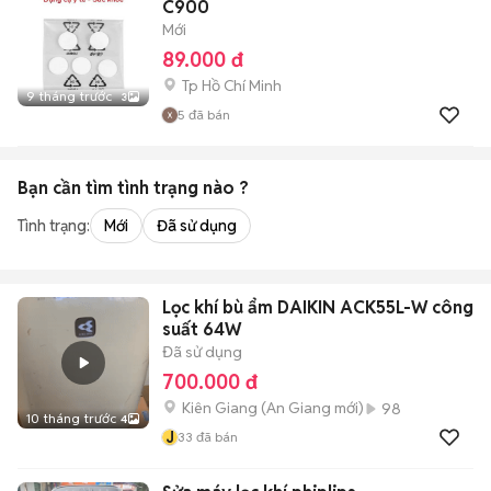
C900
Mới
89.000 đ
Tp Hồ Chí Minh
9 tháng trước
3
5
đã bán
Bạn cần tìm
tình trạng
nào ?
Tình trạng:
Mới
Đã sử dụng
Lọc khí bù ẩm DAIKIN ACK55L-W công
suất 64W
Đã sử dụng
700.000 đ
Kiên Giang
(
An Giang
mới)
98
10 tháng trước
4
J
33
đã bán