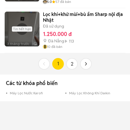
5.0
57
đã bán
Lọc khí+khử mùi+bù ẩm Sharp nội địa
Nhật
Đã sử dụng
Tin hết hạn
1.250.000 đ
Đà Nẵng
113
3 tháng trước
3
B
10
đã bán
1
2
Các từ khóa phổ biến
Máy Lọc Nước Karofi
Máy Lọc Không Khí Daikin