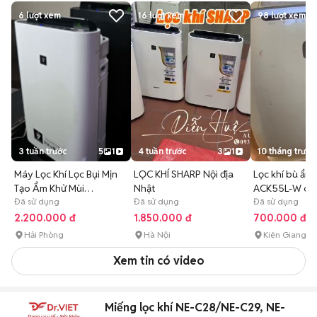
6
lượt xem
16
lượt xem
98
lượt xem
3 tuần trước
5
1
4 tuần trước
3
1
10 tháng trước
Máy Lọc Khí Lọc Bụi Mịn
LỌC KHÍ SHARP Nội địa
Lọc khí bù ẩm
Tạo Ẩm Khử Mùi
Nhật
ACK55L-W côn
Sharp<38m
Đã sử dụng
Đã sử dụng
64W
Đã sử dụng
2.200.000 đ
1.850.000 đ
700.000 đ
Hải Phòng
Hà Nội
Kiên Giang
Xem tin có video
Miếng lọc khí NE-C28/NE-C29, NE-