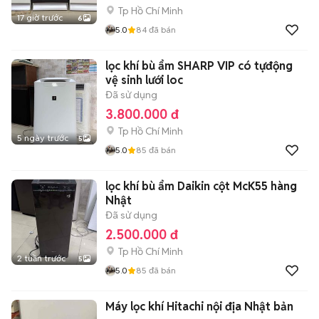
Tp Hồ Chí Minh
17 giờ trước
6
5.0
84
đã bán
lọc khí bù ẩm SHARP VIP có tựđộng
vệ sinh lưới loc
Đã sử dụng
3.800.000 đ
Tp Hồ Chí Minh
5 ngày trước
5
5.0
85
đã bán
lọc khí bù ẩm Daikin cột McK55 hàng
Nhật
Đã sử dụng
2.500.000 đ
Tp Hồ Chí Minh
2 tuần trước
5
5.0
85
đã bán
Máy lọc khí Hitachi nội địa Nhật bản