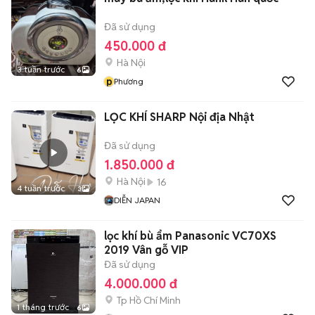
Đã sử dụng
450.000 đ
Hà Nội
3 tuần trước
6
p
Phương
LỌC KHÍ SHARP Nội địa Nhật
Đã sử dụng
1.850.000 đ
Hà Nội
16
4 tuần trước
3
DIỄN JAPAN
lọc khí bù ẩm Panasonic VC70XS
2019 Vân gỗ VIP
Đã sử dụng
4.000.000 đ
Tp Hồ Chí Minh
1 tháng trước
6