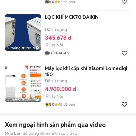
5.0
85
đã bán
LỌC KHÍ MCK70 DAIKIN
Đã sử dụng
345.678 đ
Hà Nội
2 tháng trước
2
DIỄN JAPAN
Máy lọc khí cấp khí Xiaomi Lomediqi
150
Đã sử dụng
4.900.000 đ
Hà Nội
3 tháng trước
1
V
5.0
48
đã bán
Xem ngoại hình sản phẩm qua video
Mua bán dễ dàng khi xem tin có video