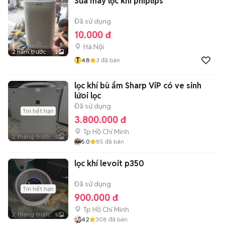
Sửa máy lọc khí phiplips
Đã sử dụng
10.000 đ
Hà Nội
2 năm trước
2
T
4.8
3
đã bán
lọc khí bù ẩm Sharp ViP có ve sinh
lứoi lọc
Đã sử dụng
Tin hết hạn
3.800.000 đ
Tp Hồ Chí Minh
2 tháng trước
5
5.0
85
đã bán
lọc khí levoit p350
Đã sử dụng
Tin hết hạn
900.000 đ
Tp Hồ Chí Minh
2 tháng trước
5
4.2
308
đã bán