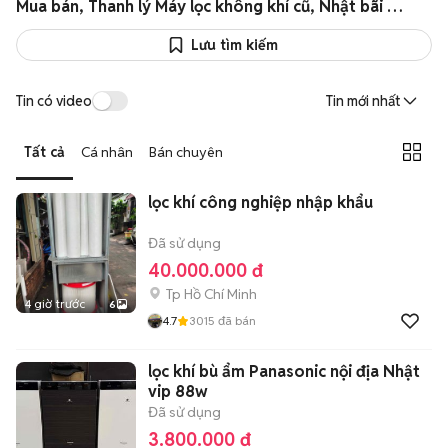
Mua bán, Thanh lý Máy lọc không khí cũ, Nhật bãi giá cực sốc
Lưu tìm kiếm
Tin có video
Tin mới nhất
Tất cả
Cá nhân
Bán chuyên
lọc khí công nghiệp nhập khẩu
Đã sử dụng
40.000.000 đ
Tp Hồ Chí Minh
4 giờ trước
6
4.7
3015
đã bán
lọc khí bù ẩm Panasonic nội địa Nhật
vip 88w
Đã sử dụng
3.800.000 đ