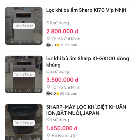
Lọc khí bù ẩm Sharp KI70 Vip Nhật
Đã sử dụng
Tin hết hạn
2.800.000 đ
Tp Hồ Chí Minh
2 tháng trước
4
5.0
85
đã bán
lọc khí bù ẩm Sharp KI-GX100 dòng
khủng
Đã sử dụng
Tin hết hạn
3.500.000 đ
Tp Hồ Chí Minh
2 tháng trước
6
5.0
85
đã bán
SHARP-MÁY LỌC KHÍ,DIỆT KHUẨN
ION,BẮT MUỖI,JAPAN.
Đã sử dụng
Tin hết hạn
1.650.000 đ
Hà Nội
43
2 tháng trước
6