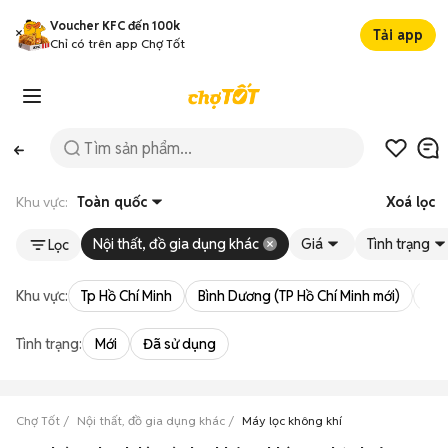
Voucher KFC đến 100k
Tải app
Chỉ có trên app Chợ Tốt
Khu vực:
Toàn quốc
Xoá lọc
Nội thất, đồ gia dụng khác
Giá
Tình trạng
Lọc
Khu vực:
Tp Hồ Chí Minh
Bình Dương (TP Hồ Chí Minh mới)
Bà 
Tình trạng:
Mới
Đã sử dụng
Chợ Tốt
Nội thất, đồ gia dụng khác
Máy lọc không khí