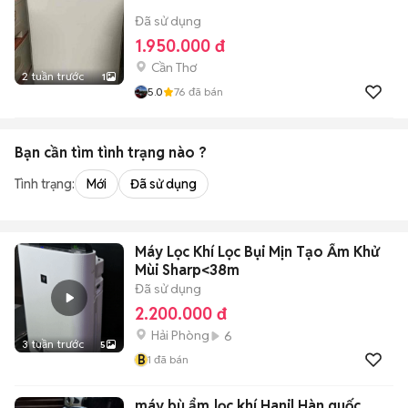
Đã sử dụng
1.950.000 đ
Cần Thơ
2 tuần trước
1
5.0
76
đã bán
Bạn cần tìm
tình trạng
nào ?
Tình trạng:
Mới
Đã sử dụng
Máy Lọc Khí Lọc Bụi Mịn Tạo Ẩm Khử
Mùi Sharp<38m
Đã sử dụng
2.200.000 đ
Hải Phòng
6
3 tuần trước
5
B
1
đã bán
máy bù ẩm,lọc khí Hanil Hàn quốc