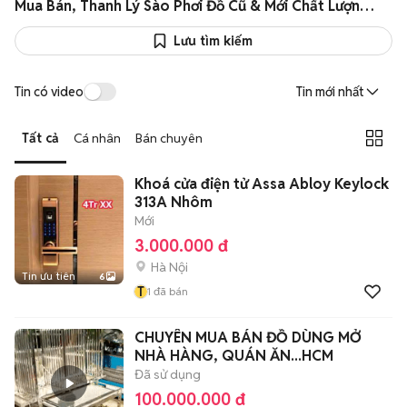
Mua Bán, Thanh Lý Sào Phơi Đồ Cũ & Mới Chất Lượng Giá Rẻ
Lưu tìm kiếm
Tin có video
Tin mới nhất
Tất cả
Cá nhân
Bán chuyên
Khoá cửa điện tử Assa Abloy Keylock
313A Nhôm
Mới
3.000.000 đ
Hà Nội
Tin ưu tiên
6
T
1
đã bán
CHUYÊN MUA BÁN ĐỒ DÙNG MỞ
NHÀ HÀNG, QUÁN ĂN...HCM
Đã sử dụng
100.000.000 đ