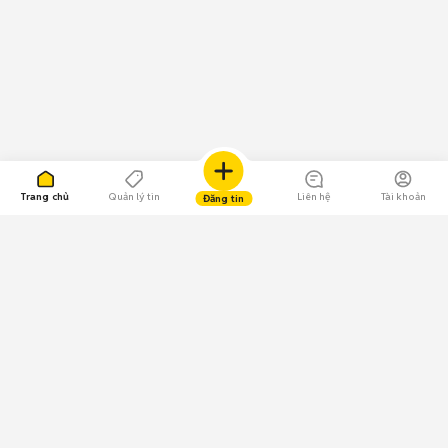
Trang chủ
Quản lý tin
Liên hệ
Tài khoản
Đăng tin
109.000 Bình chọn
Tải ứng dụng Chợ Tốt