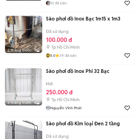
10
đã bán
Sào phơi đồ Inox Bạc 1m15 x 1m3
Đã sử dụng
100.000 đ
Tp Hồ Chí Minh
2 tháng trước
1
D
5.0
39
đã bán
Sào phơi đồ Inox Phi 32 Bạc
Mới
250.000 đ
Tp Hồ Chí Minh
2 tháng trước
4
Nguyễn Vĩnh Phát
Sào phơi đồ Kim loại Đen 2 tầng
Đã sử dụng