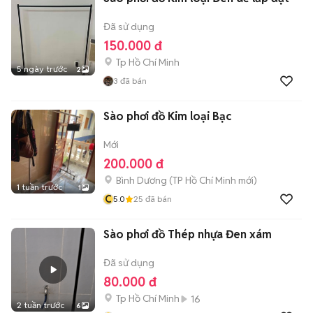
Đã sử dụng
150.000 đ
Tp Hồ Chí Minh
5 ngày trước
2
3
đã bán
Sào phơi đồ Kim loại Bạc
Mới
200.000 đ
Bình Dương
(
TP Hồ Chí Minh
mới)
1 tuần trước
1
C
5.0
25
đã bán
Sào phơi đồ Thép nhựa Đen xám
Đã sử dụng
80.000 đ
Tp Hồ Chí Minh
16
2 tuần trước
6