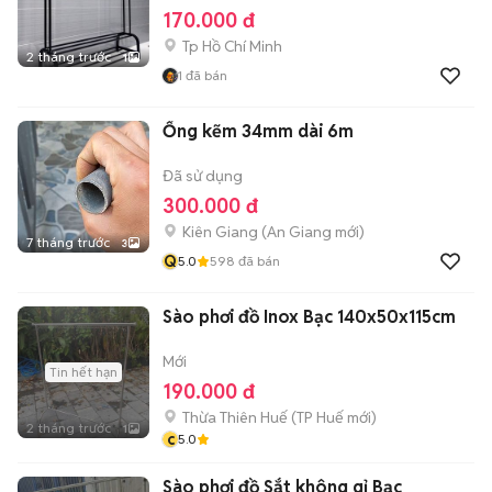
170.000 đ
Tp Hồ Chí Minh
2 tháng trước
1
1
đã bán
Ống kẽm 34mm dài 6m
Đã sử dụng
300.000 đ
Kiên Giang
(
An Giang
mới)
7 tháng trước
3
Q
5.0
598
đã bán
Sào phơi đồ Inox Bạc 140x50x115cm
Mới
Tin hết hạn
190.000 đ
Thừa Thiên Huế
(
TP Huế
mới)
2 tháng trước
1
c
5.0
Sào phơi đồ Sắt không gỉ Bạc