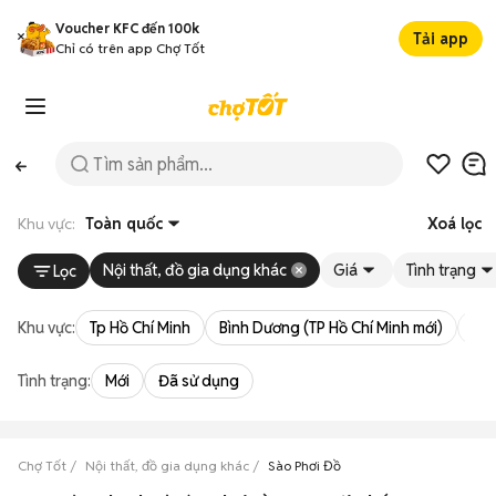
Voucher KFC đến 100k
Tải app
Chỉ có trên app Chợ Tốt
Khu vực:
Toàn quốc
Xoá lọc
Nội thất, đồ gia dụng khác
Giá
Tình trạng
Lọc
Khu vực:
Tp Hồ Chí Minh
Bình Dương (TP Hồ Chí Minh mới)
Bà 
Tình trạng:
Mới
Đã sử dụng
Chợ Tốt
Nội thất, đồ gia dụng khác
Sào Phơi Đồ