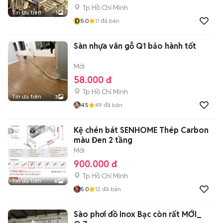
Tp Hồ Chí Minh
Tin ưu tiên
1
Đ
5.0
11
đã bán
Sàn nhựa vân gỗ Q1 bảo hành tốt
Mới
58.000 đ
Tp Hồ Chí Minh
Tin ưu tiên
3
4.5
49
đã bán
Kệ chén bát SENHOME Thép Carbon
màu Đen 2 tầng
Mới
900.000 đ
Tp Hồ Chí Minh
Tin ưu tiên
6
5.0
12
đã bán
Sào phơi đồ Inox Bạc còn rất MỚI_