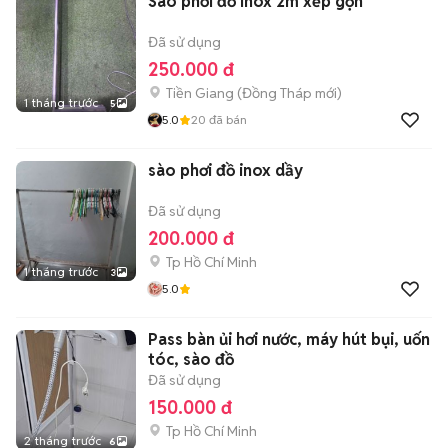
Sào phơi đồ Inox 2m xếp gọn
Đã sử dụng
250.000 đ
Tiền Giang
(
Đồng Tháp
mới)
1 tháng trước
5
5.0
20
đã bán
sào phơi đồ inox dầy
Đã sử dụng
200.000 đ
Tp Hồ Chí Minh
1 tháng trước
3
5.0
Pass bàn ủi hơi nước, máy hút bụi, uốn
tóc, sào đồ
Đã sử dụng
150.000 đ
Tp Hồ Chí Minh
2 tháng trước
6