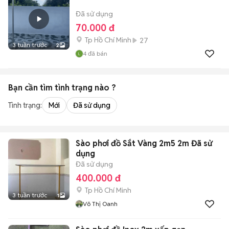
Đã sử dụng
70.000 đ
Tp Hồ Chí Minh
27
3 tuần trước
2
4
đã bán
Bạn cần tìm
tình trạng
nào ?
Tình trạng:
Mới
Đã sử dụng
Sào phơi đồ Sắt Vàng 2m5 2m Đã sử
dụng
Đã sử dụng
400.000 đ
Tp Hồ Chí Minh
3 tuần trước
1
Võ Thị Oanh