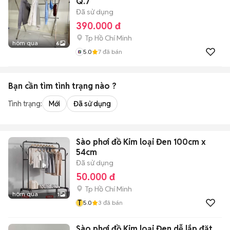
Q.7
Đã sử dụng
390.000 đ
Tp Hồ Chí Minh
hôm qua
6
5.0
7
đã bán
Bạn cần tìm
tình trạng
nào ?
Tình trạng:
Mới
Đã sử dụng
Sào phơi đồ Kim loại Đen 100cm x
54cm
Đã sử dụng
50.000 đ
Tp Hồ Chí Minh
hôm qua
1
T
5.0
3
đã bán
Sào phơi đồ Kim loại Đen dễ lắp đặt