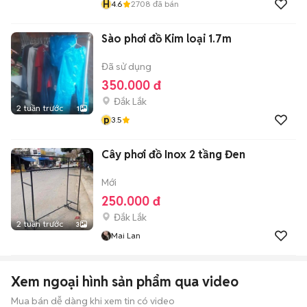
H
4.6
2708
đã bán
Sào phơi đồ Kim loại 1.7m
Đã sử dụng
350.000 đ
Đắk Lắk
2 tuần trước
1
p
3.5
Cây phơi đồ Inox 2 tầng Đen
Mới
250.000 đ
Đắk Lắk
2 tuần trước
3
Mai Lan
Xem ngoại hình sản phẩm qua video
Mua bán dễ dàng khi xem tin có video