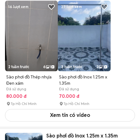
16
lượt xem
27
lượt xem
2 tuần trước
6
1
3 tuần trước
2
1
Sào phơi đồ Thép nhựa
Sào phơi đồ Inox 1.25m x
Đen xám
1.35m
Đã sử dụng
Đã sử dụng
80.000 đ
70.000 đ
Tp Hồ Chí Minh
Tp Hồ Chí Minh
Xem tin có video
Sào phơi đồ Inox 1.25m x 1.35m