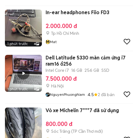
In-ear headphones Fiio FD3
2.000.000 đ
Tp Hồ Chí Minh
M
Mat
1 phút trước
4
Dell Latitude 5330 màn cảm ứng i7
ram16 ổ256
Intel Core i7
16 GB
256 GB
SSD
7.500.000 đ
Hà Nội
1 phút trước
4
4.5
2
đã bán
NguyenPhuongNam
Vỏ xe Michelin 7***7 đã sử dụng
800.000 đ
Sóc Trăng
(
TP Cần Thơ
mới)