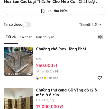
Mua Bán Các Loại Thức Ăn Cho Mèo Con Chất Lượng Cao Giá Rẻ
Lưu tìm kiếm
Tin có video
Tin mới nhất
Tất cả
Cá nhân
Bán chuyên
Chuồng chó inox Hồng Phát
Mới
250.000 đ
Tp Hồ Chí Minh
Tin ưu tiên
6
4.6
6
đã bán
Chuồng thú cưng Gỗ Vàng gỗ 12 ô
mèo 8 ô cún
Đã sử dụng
12.000.000 đ