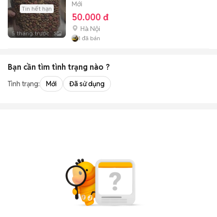
Mới
Tin hết hạn
50.000 đ
Hà Nội
5 tháng trước
3
1
đã bán
Bạn cần tìm
tình trạng
nào ?
Tình trạng:
Mới
Đã sử dụng