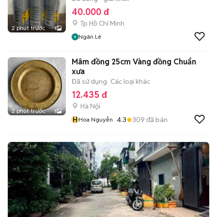
40.000 đ
Tp Hồ Chí Minh
2 phút trước
1
Ngân Lê
Mâm đồng 25cm Vàng đồng Chuẩn
xưa
Đã sử dụng
Các loại khác
12.435 đ
Hà Nội
2 phút trước
1
H
4.3
309
đã bán
Hoa Nguyễn