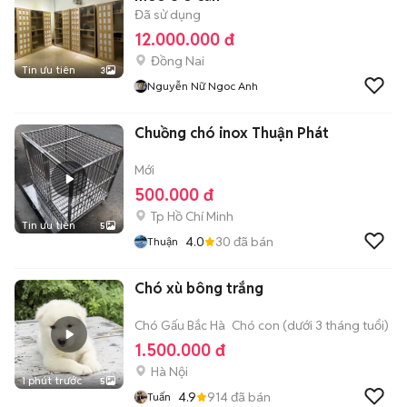
Đã sử dụng
12.000.000 đ
Đồng Nai
Tin ưu tiên
3
Nguyễn Nữ Ngoc Anh
Chuồng chó inox Thuận Phát
Mới
500.000 đ
Tp Hồ Chí Minh
Tin ưu tiên
5
4.0
30
đã bán
Thuận
Chó xù bông trắng
Chó Gấu Bắc Hà
Chó con (dưới 3 tháng tuổi)
1.500.000 đ
Hà Nội
1 phút trước
5
4.9
914
đã bán
Tuấn