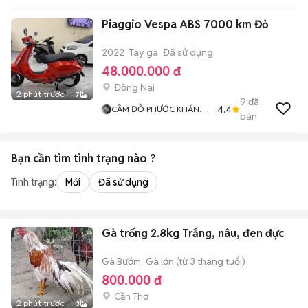
Piaggio Vespa ABS 7000 km Đỏ
2022
Tay ga
Đã sử dụng
48.000.000 đ
Đồng Nai
2 phút trước
7
9
đã
4.4
CẦM ĐỒ PHƯỚC KHÁNH
bán
HUY 2
Bạn cần tìm
tình trạng
nào ?
Tình trạng:
Mới
Đã sử dụng
Gà trống 2.8kg Trắng, nâu, đen đực
Gà Bướm
Gà lớn (từ 3 tháng tuổi)
800.000 đ
Cần Thơ
2 phút trước
3