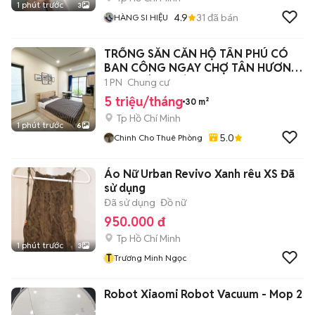
1 phút trước
3
4.9
31
đã bán
HÀNG SI HIỆU
TRỐNG SẴN CĂN HỘ TÂN PHÚ CÓ
BAN CÔNG NGAY CHỢ TÂN HƯƠNG,
AEON TÂN PHÚ
1 PN
Chung cư
5 triệu/tháng
30 m²
Tp Hồ Chí Minh
1 phút trước
6
5.0
Chinh Cho Thuê Phòng
Áo Nữ Urban Revivo Xanh rêu XS Đã
sử dụng
Đã sử dụng
Đồ nữ
950.000 đ
Tp Hồ Chí Minh
1 phút trước
3
T
Trương Minh Ngọc
Robot Xiaomi Robot Vacuum - Mop 2