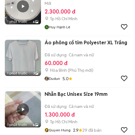
Mới
2.300.000 đ
Tp Hồ Chí Minh
1 phút trước
6
Huy Hạnh Lê
Áo phông cổ tim Polyester XL Trắng
Đã sử dụng
Cả nam và nữ
60.000 đ
Hòa Bình
(
Phú Thọ
mới)
1 phút trước
3
5.0
Dudun
Nhẫn Bạc Unisex Size 19mm
Đã sử dụng
Cả nam và nữ
1.300.000 đ
Tp Hồ Chí Minh
1 phút trước
6
Q
2.9
29
đã bán
Quyen Hung