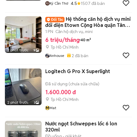
4.5
1507
đã bán
Ký Cần Thơ
Hệ thống căn hộ dịch vụ mini
đối diện Etown Cộng Hòa quận Tân
Bình
1 PN
Căn hộ dịch vụ, mini
6 triệu/tháng
40 m²
Tp Hồ Chí Minh
2 phút trước
9
2
đã bán
Anhouse
Logitech G Pro X Superlight
Đã sử dụng (chưa sửa chữa)
1.600.000 đ
Tp Hồ Chí Minh
2 phút trước
3
M
Mat
Nước ngọt Schweppes lốc 6 lon
320ml
Đồ uống - giải khát