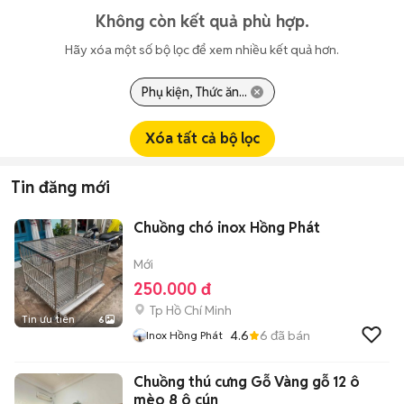
Không còn kết quả phù hợp.
Hãy xóa một số bộ lọc để xem nhiều kết quả hơn.
Phụ kiện, Thức ăn...
Xóa tất cả bộ lọc
Tin đăng mới
Chuồng chó inox Hồng Phát
Mới
250.000 đ
Tp Hồ Chí Minh
Tin ưu tiên
6
4.6
6
đã bán
Inox Hồng Phát
Chuồng thú cưng Gỗ Vàng gỗ 12 ô
mèo 8 ô cún