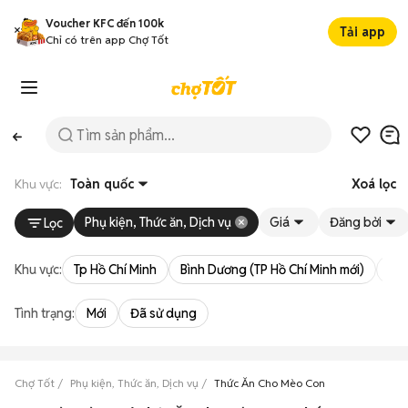
Voucher KFC đến 100k
Tải app
Chỉ có trên app Chợ Tốt
Khu vực:
Toàn quốc
Xoá lọc
Phụ kiện, Thức ăn, Dịch vụ
Giá
Đăng bởi
Lọc
Khu vực:
Tp Hồ Chí Minh
Bình Dương (TP Hồ Chí Minh mới)
Bà 
Tình trạng:
Mới
Đã sử dụng
Chợ Tốt
Phụ kiện, Thức ăn, Dịch vụ
Thức Ăn Cho Mèo Con