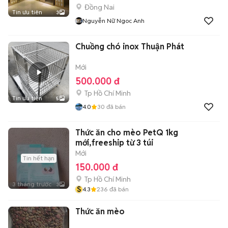
Đồng Nai
Tin ưu tiên
3
Nguyễn Nữ Ngoc Anh
Chuồng chó inox Thuận Phát
Mới
500.000 đ
Tp Hồ Chí Minh
Tin ưu tiên
5
4.0
30
đã bán
Thức ăn cho mèo PetQ 1kg
mới,freeship từ 3 túi
Mới
Tin hết hạn
150.000 đ
Tp Hồ Chí Minh
3 tháng trước
3
S
4.3
236
đã bán
Thức ăn mèo