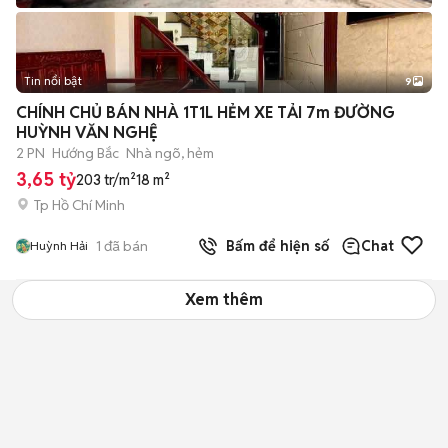
Tin nổi bật
9
+
2
CHÍNH CHỦ BÁN NHÀ 1T1L HẺM XE TẢI 7m ĐƯỜNG
HUỲNH VĂN NGHỆ
2 PN
Hướng Bắc
Nhà ngõ, hẻm
3,65 tỷ
203 tr/m²
18 m²
Tp Hồ Chí Minh
1
đã bán
Bấm để hiện số
Chat
Huỳnh Hải
Xem thêm