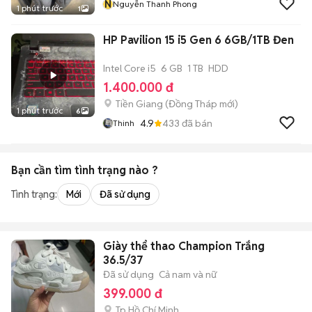
N
Nguyễn Thanh Phong
1 phút trước
1
HP Pavilion 15 i5 Gen 6 6GB/1TB Đen
Intel Core i5
6 GB
1 TB
HDD
1.400.000 đ
Tiền Giang
(
Đồng Tháp
mới)
1 phút trước
6
4.9
433
đã bán
Thinh
Bạn cần tìm
tình trạng
nào ?
Tình trạng:
Mới
Đã sử dụng
Giày thể thao Champion Trắng
36.5/37
Đã sử dụng
Cả nam và nữ
399.000 đ
Tp Hồ Chí Minh