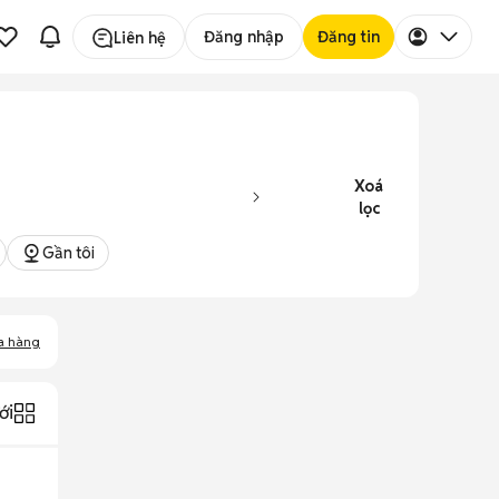
Đăng nhập
Đăng tin
Liên hệ
Xoá
lọc
Gần tôi
a hàng
ới