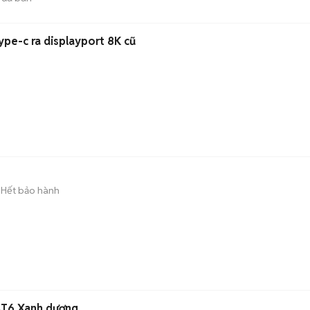
ype-c ra displayport 8K cũ
Hết bảo hành
AT6 Xanh dương