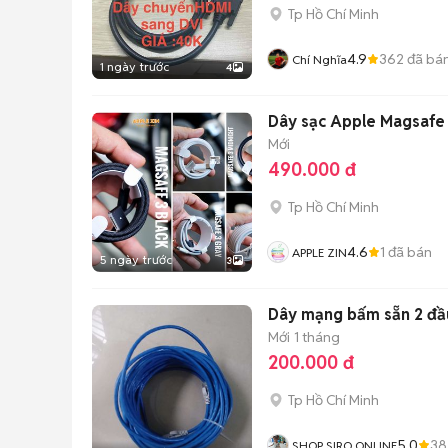
Tp Hồ Chí Minh
4.9
362
đã bá
Chí Nghĩa
1 ngày trước
4
Dây sạc Apple Magsaf
Mới
490.000 đ
Tp Hồ Chí Minh
4.6
1
đã bán
APPLE ZIN
5 ngày trước
3
Dây mạng bấm sẵn 2 đầ
Mới
1 tháng
200.000 đ
Tp Hồ Chí Minh
5.0
38
SHOP SIRO ONLINE