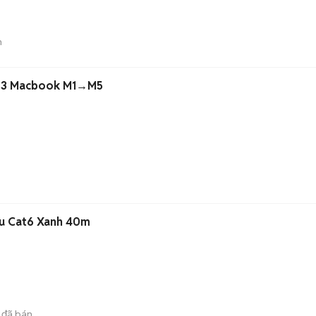
n
e 3 Macbook M1→M5
u Cat6 Xanh 40m
đã bán