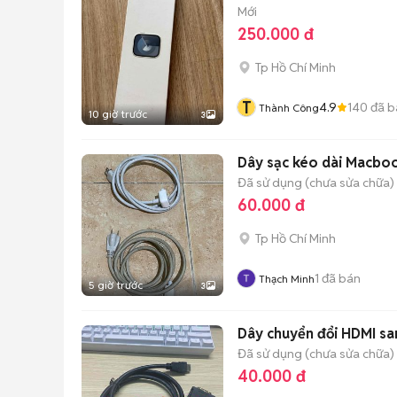
Mới
250.000 đ
Tp Hồ Chí Minh
T
4.9
140
đã b
Thành Công
10 giờ trước
3
Dây sạc kéo dài Macbo
Đã sử dụng (chưa sửa chữa)
60.000 đ
Tp Hồ Chí Minh
1
đã bán
Thạch Minh
5 giờ trước
3
Dây chuyển đổi HDMI sa
Đã sử dụng (chưa sửa chữa)
40.000 đ