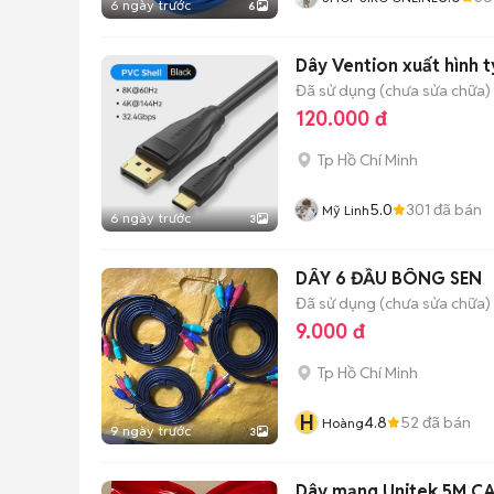
6 ngày trước
6
Dây Vention xuất hình t
Đã sử dụng (chưa sửa chữa)
120.000 đ
Tp Hồ Chí Minh
5.0
301
đã bán
Mỹ Linh
6 ngày trước
3
DÂY 6 ĐẦU BÔNG SEN
Đã sử dụng (chưa sửa chữa)
9.000 đ
Tp Hồ Chí Minh
H
4.8
52
đã bán
Hoàng
9 ngày trước
3
Dây mạng Unitek 5M C