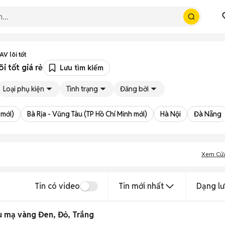
AV lõi tốt
i tốt giá rẻ
Lưu tìm kiếm
Loại phụ kiện
Tình trạng
Đăng bởi
 mới)
Bà Rịa - Vũng Tàu (TP Hồ Chí Minh mới)
Hà Nội
Đà Nẵng
Xem Cử
Tin có video
Tin mới nhất
Dạng lư
 mạ vàng Đen, Đỏ, Trắng