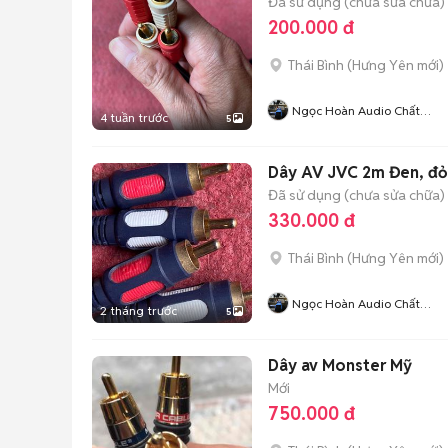
Đã sử dụng (chưa sửa chữa)
200.000 đ
Thái Bình
(
Hưng Yên
mới)
Ngọc Hoàn Audio Chất
4 tuần trước
5
Lượng
Dây AV JVC 2m Đen, đỏ
Đã sử dụng (chưa sửa chữa)
330.000 đ
Thái Bình
(
Hưng Yên
mới)
Ngọc Hoàn Audio Chất
2 tháng trước
5
Lượng
Dây av Monster Mỹ
Mới
750.000 đ