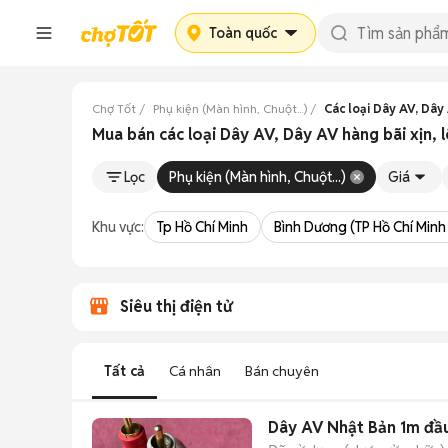
Toàn quốc
Chợ Tốt
Phụ kiện (Màn hình, Chuột...)
Các loại Dây AV, Dây 
Mua bán các loại Dây AV, Dây AV hàng bãi xịn, lõ
Lọc
Phụ kiện (Màn hình, Chuột...)
Giá
Khu vực:
Tp Hồ Chí Minh
Bình Dương (TP Hồ Chí Minh
Siêu thị điện tử
Tất cả
Cá nhân
Bán chuyên
Dây AV Nhật Bản 1m đầu