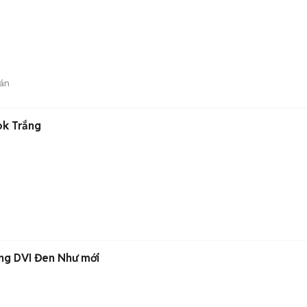
án
ok Trắng
ng DVI Đen Như mới