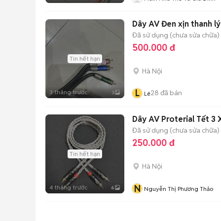
Dây AV Đen xịn thanh lý
Đã sử dụng (chưa sửa chữa)
500.000 đ
Tin hết hạn
Hà Nội
L
3 tháng trước
28
đã bán
3
Lê
Dây AV Proterial Tết 3
Đã sử dụng (chưa sửa chữa)
250.000 đ
Tin hết hạn
Hà Nội
N
4 tháng trước
6
Nguyễn Thị Phương Thảo