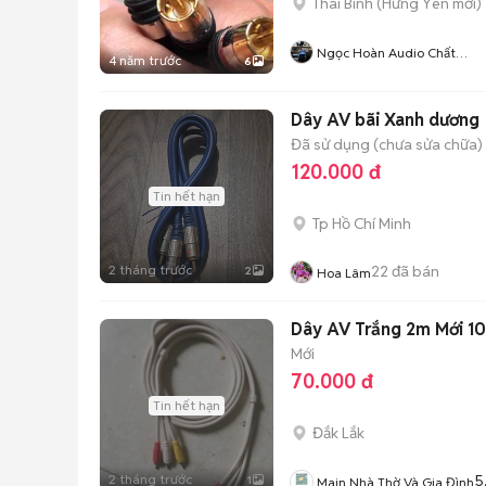
Thái Bình
(
Hưng Yên
mới)
Ngọc Hoàn Audio Chất
4 năm trước
6
Lượng
Dây AV bãi Xanh dương
Đã sử dụng (chưa sửa chữa)
120.000 đ
Tin hết hạn
Tp Hồ Chí Minh
2 tháng trước
22
đã bán
2
Hoa Lâm
Dây AV Trắng 2m Mới 
Mới
70.000 đ
Tin hết hạn
Đắk Lắk
2 tháng trước
5
1
Main Nhà Thờ Và Gia Đình