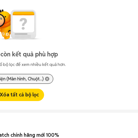
còn kết quả phù hợp
ố bộ lọc để xem nhiều kết quả hơn.
iện (Màn hình, Chuột...)
Xóa tất cả bộ lọc
atch chính hãng mới 100%