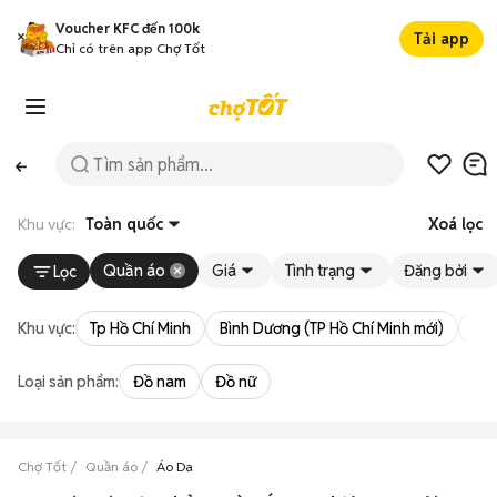
Voucher KFC đến 100k
Tải app
Chỉ có trên app Chợ Tốt
Khu vực:
Toàn quốc
Xoá lọc
Quần áo
Giá
Tình trạng
Đăng bởi
Lọc
Khu vực:
Tp Hồ Chí Minh
Bình Dương (TP Hồ Chí Minh mới)
Bà 
Loại sản phẩm:
Đồ nam
Đồ nữ
Chợ Tốt
Quần áo
Áo Da