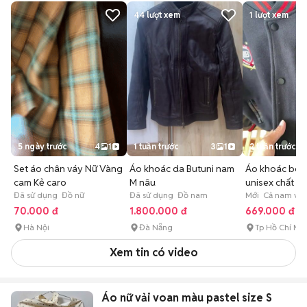
44
lượt xem
1
lượt xem
5 ngày trước
4
1
1 tuần trước
3
1
2 tuần trước
Set áo chân váy Nữ Vàng
Áo khoác da Butuni nam
Áo khoác bón
cam Kẻ caro
M nâu
unisex chất dạ
Đã sử dụng Đồ nữ
Đã sử dụng Đồ nam
da xịn
Mới Cả nam và 
70.000 đ
1.800.000 đ
669.000 đ
Hà Nội
Đà Nẵng
Tp Hồ Chí Mi
Xem tin có video
Áo nữ vải voan màu pastel size S