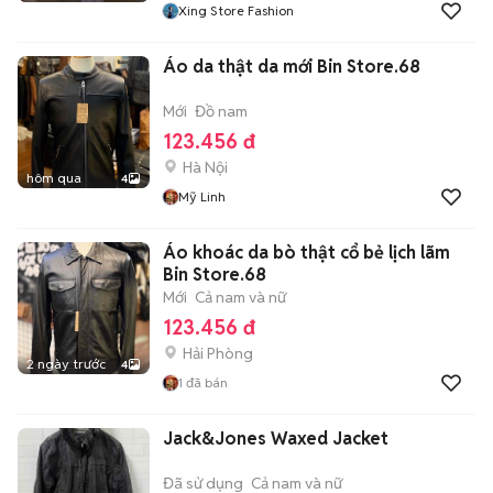
Xing Store Fashion
Áo da thật da mới Bin Store.68
Mới
Đồ nam
123.456 đ
Hà Nội
hôm qua
4
Mỹ Linh
Áo khoác da bò thật cổ bẻ lịch lãm
Bin Store.68
Mới
Cả nam và nữ
123.456 đ
Hải Phòng
2 ngày trước
4
1
đã bán
Jack&Jones Waxed Jacket
Đã sử dụng
Cả nam và nữ