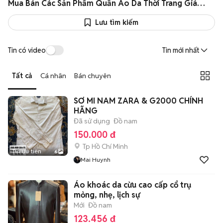
Mua Bán Các Sản Phẩm Quần Áo Da Thời Trang Giá Tốt
Lưu tìm kiếm
Tin có video
Tin mới nhất
Tất cả
Cá nhân
Bán chuyên
SƠ MI NAM ZARA & G2000 CHÍNH
HÃNG
Đã sử dụng
Đồ nam
150.000 đ
Tp Hồ Chí Minh
Tin ưu tiên
6
Mai Huynh
Áo khoác da cừu cao cấp cổ trụ
mỏng, nhẹ, lịch sự
Mới
Đồ nam
123.456 đ