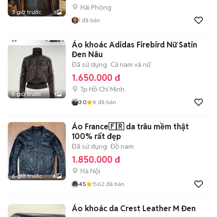
Hải Phòng
3 giờ trước
3
1
đã bán
Áo khoác Adidas Firebird Nữ Satin
Đen Nâu
Đã sử dụng
Cả nam và nữ
1.650.000 đ
Tp Hồ Chí Minh
5 giờ trước
1
3.0
8
đã bán
Áo France🇫🇷 da trâu mềm thật
100% rất đẹp
Đã sử dụng
Đồ nam
1.850.000 đ
Hà Nội
6 giờ trước
6
4.5
1562
đã bán
Áo khoác da Crest Leather M Đen