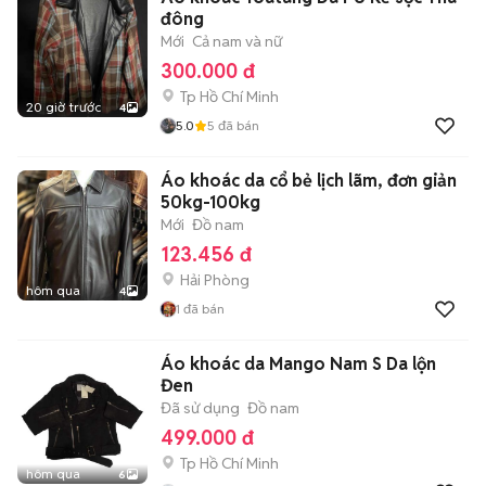
đông
Mới
Cả nam và nữ
300.000 đ
Tp Hồ Chí Minh
20 giờ trước
4
5.0
5
đã bán
Áo khoác da cổ bẻ lịch lãm, đơn giản
50kg-100kg
Mới
Đồ nam
123.456 đ
Hải Phòng
hôm qua
4
1
đã bán
Áo khoác da Mango Nam S Da lộn
Đen
Đã sử dụng
Đồ nam
499.000 đ
Tp Hồ Chí Minh
hôm qua
6