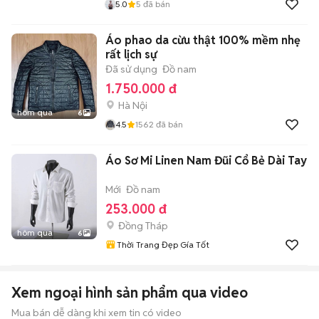
5.0
5
đã bán
Áo phao da cừu thật 100% mềm nhẹ
rất lịch sự
Đã sử dụng
Đồ nam
1.750.000 đ
Hà Nội
hôm qua
6
4.5
1562
đã bán
Áo Sơ Mi Linen Nam Đũi Cổ Bẻ Dài Tay
Mới
Đồ nam
253.000 đ
Đồng Tháp
hôm qua
6
Thời Trang Đẹp Gía Tốt
Xem ngoại hình sản phẩm qua video
Mua bán dễ dàng khi xem tin có video