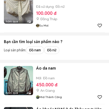
Đã sử dụng
Đồ nữ
100.000 đ
Đồng Tháp
hôm qua
3
Su Mol
Bạn cần tìm
loại sản phẩm
nào ?
Loại sản phẩm:
Đồ nam
Đồ nữ
Áo da nam
Mới
Đồ nam
450.000 đ
An Giang
hôm qua
6
Mid Thành Công