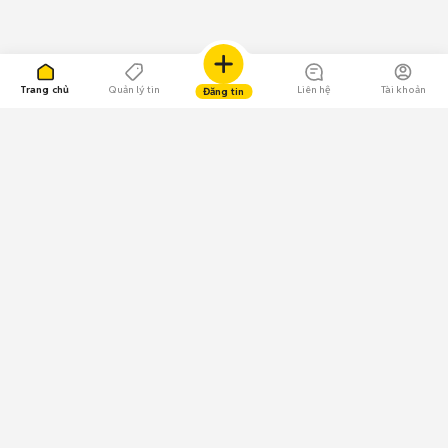
Trang chủ
Quản lý tin
Liên hệ
Tài khoản
Đăng tin
109.000 Bình chọn
Tải ứng dụng Chợ Tốt
Về Chợ Tốt
Quy chế sàn
Chính sách bảo mật
Giải quyết tranh chấp
CÔNG TY TNHH CHỢ TỐT - Người đại diện theo pháp luật: