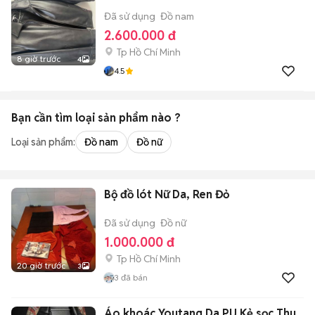
Đã sử dụng
Đồ nam
2.600.000 đ
Tp Hồ Chí Minh
8 giờ trước
4
4.5
Bạn cần tìm
loại sản phẩm
nào ?
Loại sản phẩm:
Đồ nam
Đồ nữ
Bộ đồ lót Nữ Da, Ren Đỏ
Đã sử dụng
Đồ nữ
1.000.000 đ
Tp Hồ Chí Minh
20 giờ trước
3
3
đã bán
Áo khoác Youtang Da PU Kẻ sọc Thu