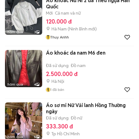
Áo khoác Nữ Nỉ 2 da Thêu ngựa Hàn
Quốc
Mới
Cả nam và nữ
120.000 đ
Hà Nam
(
Ninh Bình
mới)
hôm qua
3
T
Thuy Anhh
Áo khoác da nam M6 đen
Đã sử dụng
Đồ nam
2.500.000 đ
Hà Nội
hôm qua
4
t
1
đã bán
Áo sơ mi Nữ Vải lanh Hồng Thường
ngày
Đã sử dụng
Đồ nữ
333.300 đ
Tp Hồ Chí Minh
hôm qua
5