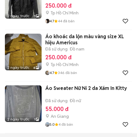
250.000 đ
Tp Hồ Chí Minh
2 ngày trước
1
4.7
44
đã bán
Áo khoác da lộn màu vàng size XL
hiệu Americus
Đã sử dụng
Đồ nam
250.000 đ
Tp Hồ Chí Minh
2 ngày trước
6
4.7
346
đã bán
Áo Sweater Nữ Nỉ 2 da Xám In Kitty
Đã sử dụng
Đồ nữ
55.000 đ
An Giang
2 ngày trước
1
5.0
4
đã bán