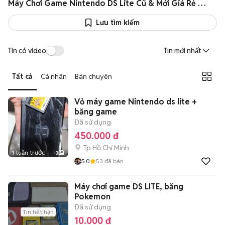
Máy Chơi Game Nintendo DS Lite Cũ & Mới Giá Rẻ 08/2026
Lưu tìm kiếm
Tin có video
Tin mới nhất
Tất cả
Cá nhân
Bán chuyên
Vỏ máy game Nintendo ds lite +
băng game
Đã sử dụng
450.000 đ
Tp Hồ Chí Minh
1 tuần trước
3
5.0
53
đã bán
Máy chơi game DS LITE, băng
Pokemon
Đã sử dụng
Tin hết hạn
10.000 đ