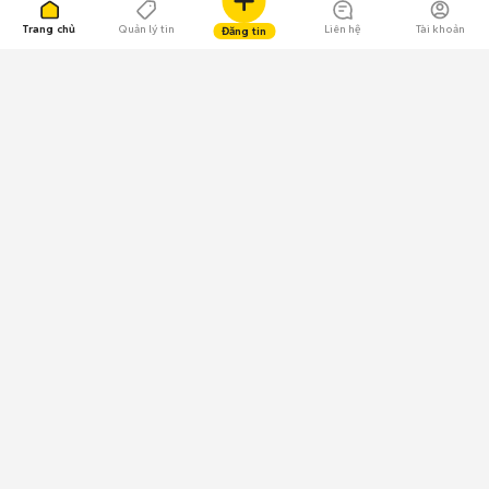
Trang chủ
Quản lý tin
Liên hệ
Tài khoản
Đăng tin
109.000 Bình chọn
Tải ứng dụng Chợ Tốt
Về Chợ Tốt
Quy chế sàn
Chính sách bảo mật
Giải quyết tranh chấp
CÔNG TY TNHH CHỢ TỐT - Người đại diện theo pháp luật:
Nguyễn Trọng Tấn; GPDKKD: 0312120782 do Sở KH & ĐT TP.HCM cấp ngày
11/01/2013;
GPMXH: 185/GP-BTTTT do Bộ Thông tin và Truyền thông
cấp ngày 09/07/2024 - Chịu trách nhiệm