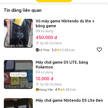
Tin đăng liên quan
Vỏ máy game Nintendo ds lite +
băng game
Đã sử dụng
450.000 đ
Tp Hồ Chí Minh
9 ngày trước
3
5.0
53
đã bán
Lê Thụy
Máy chơi game DS LITE, băng
Pokemon
Đã sử dụng
Tin hết hạn
10.000 đ
Tp Hồ Chí Minh
2 tháng trước
6
H
4.9
8
đã bán
Hùng Trần
Máy chơi game Nintendo DS Lite Đen