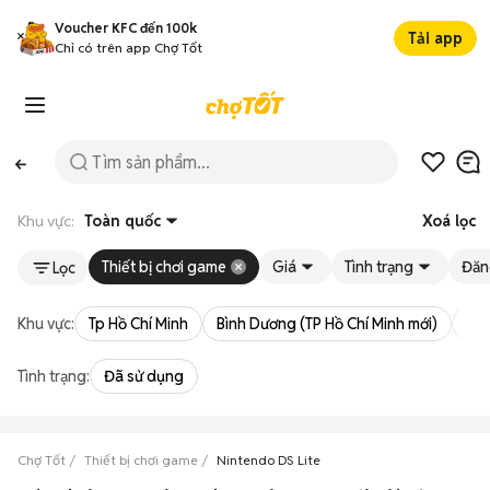
Voucher KFC đến 100k
Tải app
Chỉ có trên app Chợ Tốt
Khu vực:
Toàn quốc
Xoá lọc
Thiết bị chơi game
Giá
Tình trạng
Đăn
Lọc
Khu vực:
Tp Hồ Chí Minh
Bình Dương (TP Hồ Chí Minh mới)
Bà 
Tình trạng:
Đã sử dụng
Chợ Tốt
Thiết bị chơi game
Nintendo DS Lite