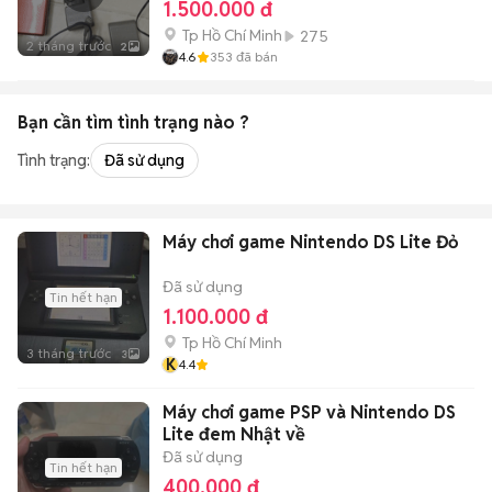
1.500.000 đ
Tp Hồ Chí Minh
275
2 tháng trước
2
4.6
353
đã bán
Bạn cần tìm
tình trạng
nào ?
Tình trạng:
Đã sử dụng
Máy chơi game Nintendo DS Lite Đỏ
Đã sử dụng
Tin hết hạn
1.100.000 đ
Tp Hồ Chí Minh
3 tháng trước
3
K
4.4
Máy chơi game PSP và Nintendo DS
Lite đem Nhật về
Đã sử dụng
Tin hết hạn
400.000 đ