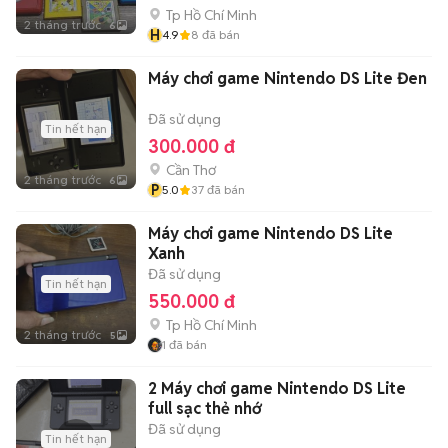
Tp Hồ Chí Minh
2 tháng trước
6
H
4.9
8
đã bán
Máy chơi game Nintendo DS Lite Đen
Đã sử dụng
Tin hết hạn
300.000 đ
Cần Thơ
2 tháng trước
6
P
5.0
37
đã bán
Máy chơi game Nintendo DS Lite
Xanh
Đã sử dụng
Tin hết hạn
550.000 đ
Tp Hồ Chí Minh
2 tháng trước
5
1
đã bán
2 Máy chơi game Nintendo DS Lite
full sạc thẻ nhớ
Đã sử dụng
Tin hết hạn