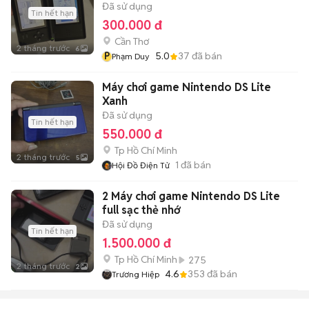
Đã sử dụng
Tin hết hạn
300.000 đ
Cần Thơ
2 tháng trước
6
P
5.0
37
đã bán
Phạm Duy
Máy chơi game Nintendo DS Lite
Xanh
Đã sử dụng
Tin hết hạn
550.000 đ
Tp Hồ Chí Minh
2 tháng trước
5
1
đã bán
Hội Đồ Điện Tử
2 Máy chơi game Nintendo DS Lite
full sạc thẻ nhớ
Đã sử dụng
Tin hết hạn
1.500.000 đ
Tp Hồ Chí Minh
275
2 tháng trước
2
4.6
353
đã bán
Trương Hiệp