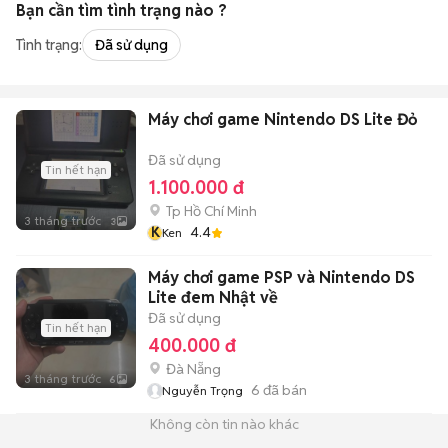
Bạn cần tìm
tình trạng
nào ?
Tình trạng:
Đã sử dụng
Máy chơi game Nintendo DS Lite Đỏ
Đã sử dụng
Tin hết hạn
1.100.000 đ
Tp Hồ Chí Minh
3 tháng trước
3
K
4.4
Ken
Máy chơi game PSP và Nintendo DS
Lite đem Nhật về
Đã sử dụng
Tin hết hạn
400.000 đ
Đà Nẵng
3 tháng trước
6
6
đã bán
Nguyễn Trọng
Không còn tin nào khác