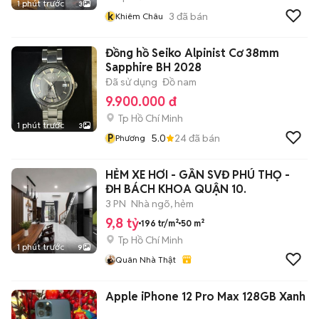
1 phút trước
3
k
3
đã bán
Khiêm Châu
Đồng hồ Seiko Alpinist Cơ 38mm
Sapphire BH 2028
Đã sử dụng
Đồ nam
9.900.000 đ
Tp Hồ Chí Minh
1 phút trước
3
P
5.0
24
đã bán
Phương
HẺM XE HƠI - GẦN SVĐ PHÚ THỌ -
ĐH BÁCH KHOA QUẬN 10.
3 PN
Nhà ngõ, hẻm
9,8 tỷ
196 tr/m²
50 m²
Tp Hồ Chí Minh
1 phút trước
9
Quân Nhà Thật
Apple iPhone 12 Pro Max 128GB Xanh