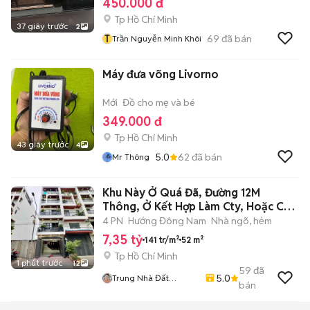
450.000 đ
Tp Hồ Chí Minh
37 giây trước
2
T
69
đã bán
Trần Nguyễn Minh Khôi
Máy đưa võng Livorno
Mới
Đồ cho mẹ và bé
349.000 đ
Tp Hồ Chí Minh
43 giây trước
4
5.0
62
đã bán
Mr Thông
Khu Này Ở Quá Đã, Đường 12M
Thông, Ở Kết Hợp Làm Cty, Hoặc Cho
Thuê
4 PN
Hướng Đông Nam
Nhà ngõ, hẻm
7,35 tỷ
141 tr/m²
52 m²
Tp Hồ Chí Minh
1 phút trước
12
59
đã
5.0
Trung Nhà Đất
bán
0901888734