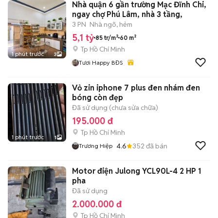
Nhà quận 6 gần trường Mạc Đĩnh Chi,
ngay chợ Phú Lâm, nhà 3 tầng,
3 PN
Nhà ngõ, hẻm
5,1 tỷ
85 tr/m²
60 m²
Tp Hồ Chí Minh
1 phút trước
3
Tươi Happy BĐS
Vỏ zin iphone 7 plus đen nhám đen
bóng còn đẹp
Đã sử dụng (chưa sửa chữa)
195.000 đ
Tp Hồ Chí Minh
1 phút trước
1
4.6
352
đã bán
Trương Hiệp
Motor điện Julong YCL90L-4 2 HP 1
pha
Đã sử dụng
2.000.000 đ
Tp Hồ Chí Minh