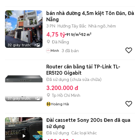
bán nhà đường 4,5m kiệt Tôn Đản, Đà
Nẵng
3 PN
Hướng Tây Bắc
Nhà ngõ, hẻm
4,75 tỷ
91 tr/m²
52 m²
Đà Nẵng
32 giây trước
7
3
đã bán
Minh
Router cân bằng tải TP-Link TL-
ER5120 Gigabit
Đã sử dụng (chưa sửa chữa)
3.200.000 đ
Tp Hồ Chí Minh
37 giây trước
1
H
Hoàng Hải
Đài cassette Sony 200s Đen đã qua
sử dụng
Đã sử dụng
Các loại khác