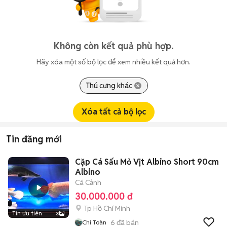
Không còn kết quả phù hợp.
Hãy xóa một số bộ lọc để xem nhiều kết quả hơn.
Thú cưng khác
Xóa tất cả bộ lọc
Tin đăng mới
Cặp Cá Sấu Mỏ Vịt Albino Short 90cm
Albino
Cá Cảnh
30.000.000 đ
Tp Hồ Chí Minh
Tin ưu tiên
3
6
đã bán
Chí Toàn