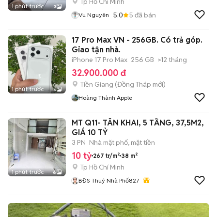
Tp Hồ Chí Minh
1 phút trước
3
5.0
5
đã bán
Vu Nguyên
17 Pro Max VN - 256GB. Có trả góp.
Giao tận nhà.
iPhone 17 Pro Max
256 GB
>12 tháng
32.900.000 đ
Tiền Giang
(
Đồng Tháp
mới)
1 phút trước
5
Hoàng Thành Apple
MT Q11- TÂN KHAI, 5 TẦNG, 37,5M2,
GIÁ 10 TỶ
3 PN
Nhà mặt phố, mặt tiền
10 tỷ
267 tr/m²
38 m²
Tp Hồ Chí Minh
1 phút trước
6
BĐS Thuý Nhà Phố827