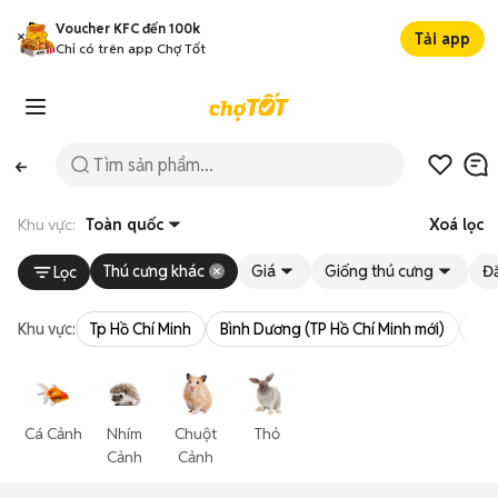
Voucher KFC đến 100k
Tải app
Chỉ có trên app Chợ Tốt
Khu vực:
Toàn quốc
Xoá lọc
Thú cưng khác
Giá
Giống thú cưng
Đ
Lọc
Khu vực:
Tp Hồ Chí Minh
Bình Dương (TP Hồ Chí Minh mới)
Bà 
Cá Cảnh
Nhím
Chuột
Thỏ
Cảnh
Cảnh