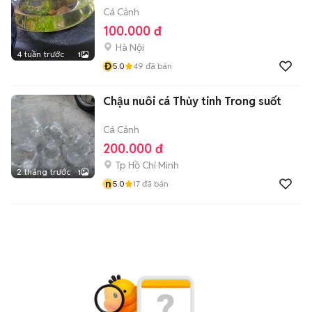
Cá Cảnh
100.000 đ
Hà Nội
4 tuần trước
1
Đ
5.0
49
đã bán
Chậu nuôi cá Thủy tinh Trong suốt
Cá Cảnh
200.000 đ
Tp Hồ Chí Minh
2 tháng trước
1
n
5.0
17
đã bán