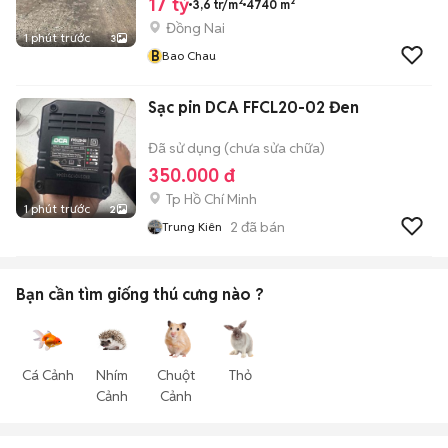
17 tỷ
3,6 tr/m²
4740 m²
Đồng Nai
1 phút trước
3
B
Bao Chau
Sạc pin DCA FFCL20-02 Đen
Đã sử dụng (chưa sửa chữa)
350.000 đ
Tp Hồ Chí Minh
1 phút trước
2
2
đã bán
Trung Kiên
Bạn cần tìm
giống thú cưng
nào ?
Cá Cảnh
Nhím
Chuột
Thỏ
Cảnh
Cảnh