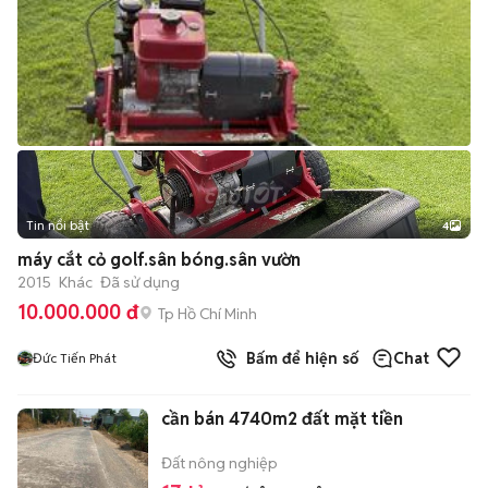
Tin nổi bật
4
máy cắt cỏ golf.sân bóng.sân vườn
2015
Khác
Đã sử dụng
10.000.000 đ
Tp Hồ Chí Minh
Bấm để hiện số
Chat
Đức Tiến Phát
cần bán 4740m2 đất mặt tiền
Đất nông nghiệp