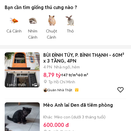
Bạn cần tìm
giống thú cưng
nào ?
Cá Cảnh
Nhím
Chuột
Thỏ
Cảnh
Cảnh
BÙI ĐÌNH TÚY, P. BÌNH THẠNH - 60M²
x 3 TẦNG, 4PN
4 PN
Nhà ngõ, hẻm
8,79 tỷ
147 tr/m²
60 m²
Tp Hồ Chí Minh
1 phút trước
9
Quân Nhà Thật
Mèo Anh lai Đen đã tiêm phòng
Khác
Mèo con (dưới 3 tháng tuổi)
600.000 đ