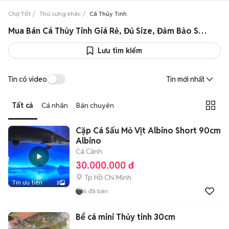
Chợ Tốt
Thú cưng khác
Cá Thủy Tinh
Mua Bán Cá Thủy Tinh Giá Rẻ, Đủ Size, Đảm Bảo Sức Khỏe
Lưu tìm kiếm
Tin có video
Tin mới nhất
Tất cả
Cá nhân
Bán chuyên
Cặp Cá Sấu Mỏ Vịt Albino Short 90cm
Albino
Cá Cảnh
30.000.000 đ
Tp Hồ Chí Minh
Tin ưu tiên
3
6
đã bán
Bể cá mini Thủy tinh 30cm