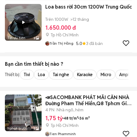
Loa bass rời 30cm 1200W Trung Quốc
Trên 1000W
>12 tháng
1.650.000 đ
Tp Hồ Chí Minh
Tin ưu tiên
2
5.0
3
đã bán
Trần Thị Hồng
Bạn cần tìm
thiết bị
nào ?
Thiết bị:
Tivi
Loa
Tai nghe
Karaoke
Micro
Amply
📣SACOMBANK PHÁT MÃI CĂN NHÀ
Đuờng Pham Thế Hiển,Q8 Tphcm Giá
1tỷ750
4 PN
Nhà ngõ, hẻm
1,75 tỷ
48 tr/m²
36 m²
Tp Hồ Chí Minh
1 phút trước
5
Tien Phamminh