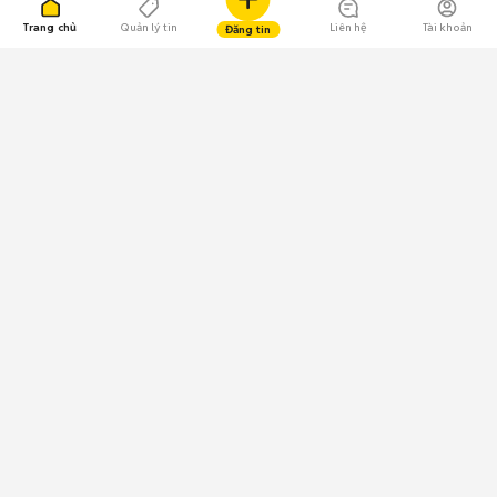
Trang chủ
Quản lý tin
Liên hệ
Tài khoản
Đăng tin
109.000 Bình chọn
Tải ứng dụng Chợ Tốt
Về Chợ Tốt
Quy chế sàn
Chính sách bảo mật
Giải quyết tranh chấp
CÔNG TY TNHH CHỢ TỐT - Người đại diện theo pháp luật:
Nguyễn Trọng Tấn; GPDKKD: 0312120782 do Sở KH & ĐT TP.HCM cấp ngày
11/01/2013;
GPMXH: 185/GP-BTTTT do Bộ Thông tin và Truyền thông
cấp ngày 09/07/2024 - Chịu trách nhiệm