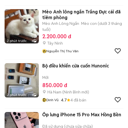
Mèo Anh lông ngắn Trắng Đực cái đã
tiêm phòng
Mèo Anh Lông Ngắn
Mèo con (dưới 3 tháng
tuổi)
2.200.000 đ
2 phút trước
3
Tây Ninh
n
Nguyễn Thị Thu Vân
Bộ điều khiển cửa cuốn Hunonic
Mới
850.000 đ
Hà Nam
(
Ninh Bình
mới)
2 phút trước
3
D
4.7
4
đã bán
Dinh Vũ
Ốp lưng iPhone 15 Pro Max Hồng Bền
Đã sử dụng (chưa sửa chữa)