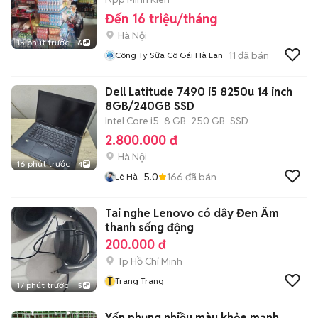
Đến 16 triệu/tháng
Hà Nội
15 phút trước
6
11
đã bán
Công Ty Sữa Cô Gái Hà Lan
Dell Latitude 7490 i5 8250u 14 inch
8GB/240GB SSD
Intel Core i5
8 GB
250 GB
SSD
2.800.000 đ
Hà Nội
16 phút trước
4
5.0
166
đã bán
Lê Hà
Tai nghe Lenovo có dây Đen Âm
thanh sống động
200.000 đ
Tp Hồ Chí Minh
T
Trang Trang
17 phút trước
5
Yến phụng nhiều màu khỏe mạnh