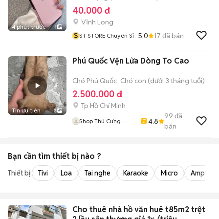
40.000 đ
Vĩnh Long
4 phút trước
1
S
5.0
17
đã bán
ST STORE Chuyên Sỉ
Phú Quốc Vện Lửa Dòng To Cao
Chó Phú Quốc
Chó con (dưới 3 tháng tuổi)
2.500.000 đ
Tp Hồ Chí Minh
Tin ưu tiên
3
99
đã
4.8
Shop Thú Cưng
bán
PenTa
Bạn cần tìm
thiết bị
nào ?
Thiết bị:
Tivi
Loa
Tai nghe
Karaoke
Micro
Amply
Cho thuê nhà hồ văn huê t85m2 trệt