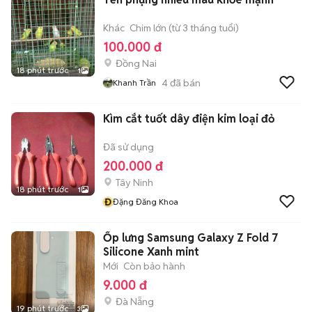
Khác
Chim lớn (từ 3 tháng tuổi)
100.000 đ
Đồng Nai
18 phút trước
1
4
đã bán
Khanh Trần
Kìm cắt tuốt dây điện kim loại đỏ
Đã sử dụng
200.000 đ
Tây Ninh
18 phút trước
1
Đ
Đặng Đăng Khoa
Ốp lưng Samsung Galaxy Z Fold 7
Silicone Xanh mint
Mới
Còn bảo hành
9.000 đ
Đà Nẵng
19 phút trước
3