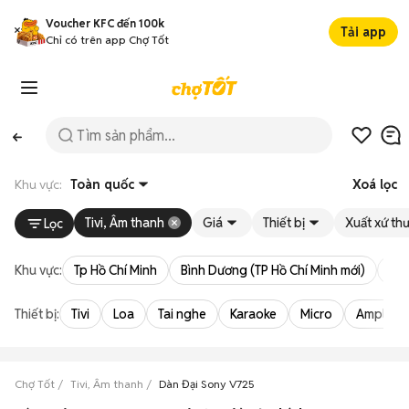
Voucher KFC đến 100k
Tải app
Chỉ có trên app Chợ Tốt
Khu vực:
Toàn quốc
Xoá lọc
Tivi, Âm thanh
Giá
Thiết bị
Xuất xứ th
Lọc
Khu vực:
Tp Hồ Chí Minh
Bình Dương (TP Hồ Chí Minh mới)
Bà 
Thiết bị:
Tivi
Loa
Tai nghe
Karaoke
Micro
Amply
Chợ Tốt
Tivi, Âm thanh
Dàn Đại Sony V725