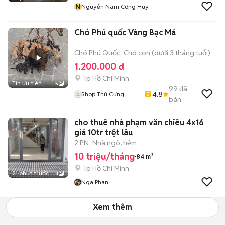
N
Nguyễn Nam Công Huy
Chó Phú quốc Vàng Bạc Má
Chó Phú Quốc
Chó con (dưới 3 tháng tuổi)
1.200.000 đ
Tp Hồ Chí Minh
Tin ưu tiên
5
99
đã
4.8
Shop Thú Cưng
bán
PenTa
cho thuê nhà phạm văn chiêu 4x16
giá 10tr trệt lâu
2 PN
Nhà ngõ, hẻm
10 triệu/tháng
84 m²
Tp Hồ Chí Minh
21 phút trước
4
Nga Phan
Xem thêm