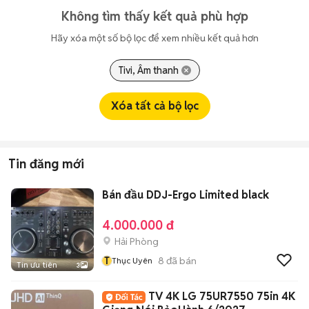
Không tìm thấy kết quả phù hợp
Hãy xóa một số bộ lọc để xem nhiều kết quả hơn
Tivi, Âm thanh
Xóa tất cả bộ lọc
Tin đăng mới
Bán đầu DDJ-Ergo Limited black
4.000.000 đ
Hải Phòng
T
8
đã bán
Thục Uyên
Tin ưu tiên
3
TV 4K LG 75UR7550 75in 4K