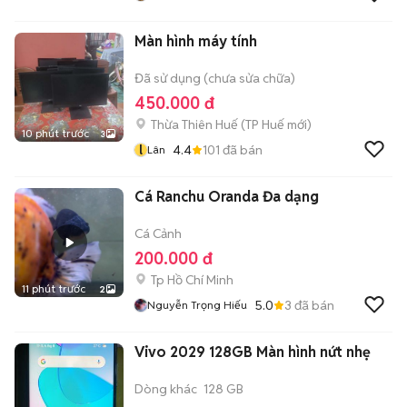
Màn hình máy tính
Đã sử dụng (chưa sửa chữa)
450.000 đ
Thừa Thiên Huế
(
TP Huế
mới)
10 phút trước
3
l
4.4
101
đã bán
Lân
Cá Ranchu Oranda Đa dạng
Cá Cảnh
200.000 đ
Tp Hồ Chí Minh
11 phút trước
2
5.0
3
đã bán
Nguyễn Trọng Hiếu
Vivo 2029 128GB Màn hình nứt nhẹ
Dòng khác
128 GB