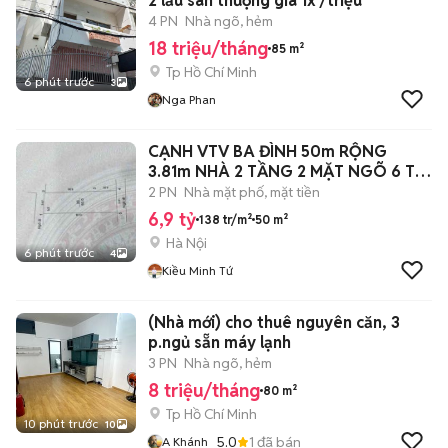
2 lầu sân thượng giá 1x /triệu
4 PN
Nhà ngõ, hẻm
18 triệu/tháng
85 m²
Tp Hồ Chí Minh
6 phút trước
3
Nga Phan
CẠNH VTV BA ĐÌNH 50m RỘNG
3.81m NHÀ 2 TẦNG 2 MẶT NGÕ 6 Ty
9
2 PN
Nhà mặt phố, mặt tiền
6,9 tỷ
138 tr/m²
50 m²
Hà Nội
6 phút trước
4
Kiều Minh Tứ
(Nhà mới) cho thuê nguyên căn, 3
p.ngủ sẵn máy lạnh
3 PN
Nhà ngõ, hẻm
8 triệu/tháng
80 m²
Tp Hồ Chí Minh
10 phút trước
10
5.0
1
đã bán
A Khánh