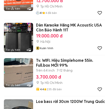
12.700.000 đ
Tp Hồ Chí Minh
Tin ưu tiên
3
4.1
4
đã bán
Dàn Karaoke Hãng MK Acoustic USA
Còn Bảo Hành 11T
19.000.000 đ
Hà Nội
X
Xuân Vinh
Tin ưu tiên
6
Tv. WIFI. Hiệu Simplehome 55in.
Full.box MỚI 99%
Trên 64 inch
7-12 tháng
3.700.000 đ
Tp Hồ Chí Minh
Tin ưu tiên
4
4.4
235
đã bán
Loa bass rời 30cm 1200W Trung Quốc