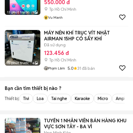
550.000 đ
Tp Hồ Chí Minh
13 phút trước
1
v
Vu Manh
MÁY NÉN KHÍ TRỤC VÍT NHẬT
AIRMAN 15HP CÓ SẤY KHÍ
Đã sử dụng
123.456 đ
Tp Hồ Chí Minh
15 phút trước
6
5.0
31
đã bán
Phạm Lâm
Bạn cần tìm
thiết bị
nào ?
Thiết bị:
Tivi
Loa
Tai nghe
Karaoke
Micro
Amply
TUYỂN 1 NHÂN VIÊN BÁN HÀNG KHU
VỰC SƠN TÂY - BA VÌ
Npp Minh Kiên