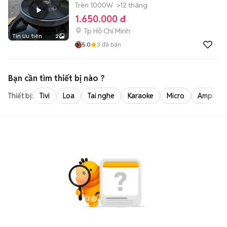
Trên 1000W
>12 tháng
1.650.000 đ
Tp Hồ Chí Minh
Tin ưu tiên
2
5.0
3
đã bán
Bạn cần tìm
thiết bị
nào ?
Thiết bị:
Tivi
Loa
Tai nghe
Karaoke
Micro
Amply