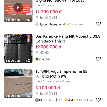
Giọng Nói BảoHành 6/2027
Trên 64 inch
12.700.000 đ
Tp Hồ Chí Minh
Tin ưu tiên
3
4.1
4
đã bán
Nguyen Nguyen
Dàn Karaoke Hãng MK Acoustic USA
Còn Bảo Hành 11T
19.000.000 đ
Hà Nội
X
Xuân Vinh
Tin ưu tiên
6
Tv. WIFI. Hiệu Simplehome 55in.
Full.box MỚI 99%
Trên 64 inch
7-12 tháng
3.700.000 đ
Tp Hồ Chí Minh
Tin ưu tiên
4
4.4
235
đã bán
TIẾN - TV QUẬN 8