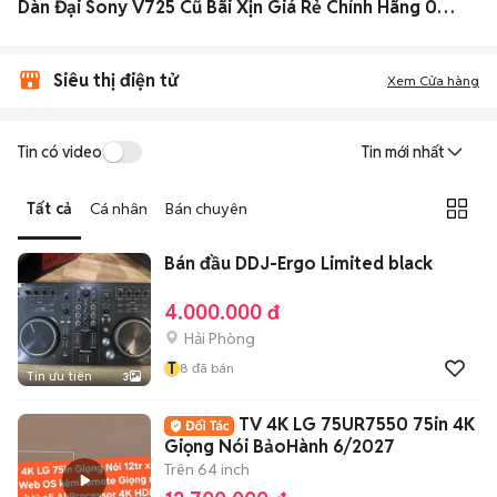
Dàn Đại Sony V725 Cũ Bãi Xịn Giá Rẻ Chính Hãng 08/2026
Siêu thị điện tử
Xem Cửa hàng
Tin có video
Tin mới nhất
Tất cả
Cá nhân
Bán chuyên
Bán đầu DDJ-Ergo Limited black
4.000.000 đ
Hải Phòng
T
8
đã bán
Tin ưu tiên
3
TV 4K LG 75UR7550 75in 4K
Giọng Nói BảoHành 6/2027
Trên 64 inch