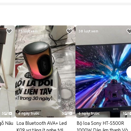
75
lượt xem
38
lượt xem
3
1
6 ngày trước
3
1
6 ngày trước
1
1
 gỗ Nâu
Loa Bluetooth AVA+ Led
Bộ loa Sony HT-S500R
K09 vợ tặng ít nghe tới ,
1000W Dàn âm thanh Vò