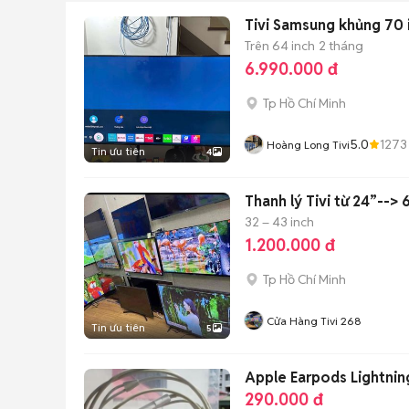
Tivi Samsung khủng 70 
Trên 64 inch
2 tháng
6.990.000 đ
Tp Hồ Chí Minh
5.0
1273
Hoàng Long Tivi
Tin ưu tiên
4
Thanh lý Tivi từ 24”--> 
32 – 43 inch
1.200.000 đ
Tp Hồ Chí Minh
Cửa Hàng Tivi 268
Tin ưu tiên
5
Apple Earpods Lightnin
290.000 đ