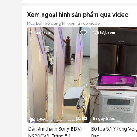
Xem ngoại hình sản phẩm qua video
Mua bán dễ dàng khi xem tin có video
94
lượt xem
175
lượt xem
hôm qua
3
1
5 ngày trước
Dàn âm thanh Sony BDV-
Bộ loa 5.1 Yilong Vỏ
N9200WL Trắng 5.1
Bạc