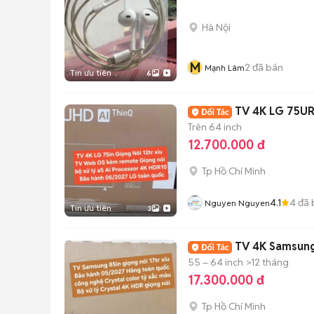
Hà Nội
M
2
đã bán
Mạnh Lâm
Tin ưu tiên
6
TV 4K LG 75UR
Trên 64 inch
12.700.000 đ
Tp Hồ Chí Minh
4.1
4
đã 
Nguyen Nguyen
Tin ưu tiên
3
TV 4K Samsung
55 – 64 inch
>12 tháng
17.300.000 đ
Tp Hồ Chí Minh