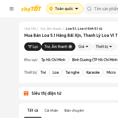
Toàn quốc
Chợ Tốt
Tivi, Âm thanh
Loa 5.1, Loa vi tính 5.1 cũ
Mua Bán Loa 5.1 Hàng Bãi Xịn, Thanh Lý Loa Vi T
Lọc
Tivi, Âm thanh
Giá
Thiết bị
Khu vực:
Tp Hồ Chí Minh
Bình Dương (TP Hồ Chí Minh
Thiết bị:
Tivi
Loa
Tai nghe
Karaoke
Micro
Siêu thị điện tử
Tất cả
Cá nhân
Bán chuyên