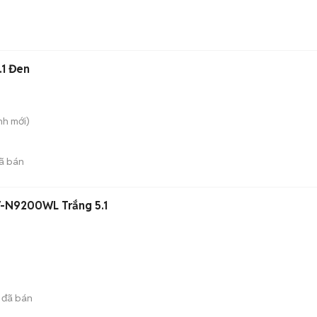
.1 Đen
nh
mới)
ã bán
-N9200WL Trắng 5.1
đã bán