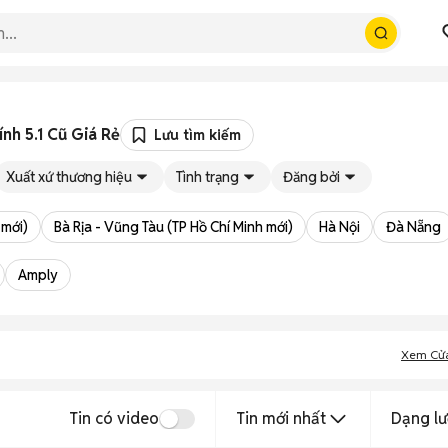
ính 5.1 Cũ Giá Rẻ
Lưu tìm kiếm
Xuất xứ thương hiệu
Tình trạng
Đăng bởi
 mới)
Bà Rịa - Vũng Tàu (TP Hồ Chí Minh mới)
Hà Nội
Đà Nẵng
Amply
Xem Cử
Tin có video
Tin mới nhất
Dạng lư