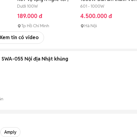
Dưới 100W
5.1
601 - 1000W
189.000 đ
4.500.000 đ
Tp Hồ Chí Minh
Hà Nội
Xem tin có video
o SWA-055 Nội địa Nhật khủng
án
Amply