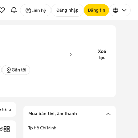
Đăng nhập
Đăng tin
Liên hệ
Xoá
lọc
Gần tôi
a hàng
Mua bán tivi, âm thanh
Tp Hồ Chí Minh
ới