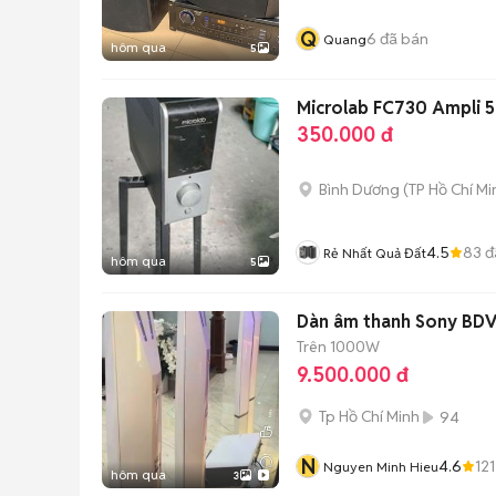
Q
6
đã bán
Quang
hôm qua
5
Microlab FC730 Ampli 5
350.000 đ
Bình Dương
(
TP Hồ Chí Mi
4.5
83
đ
Rẻ Nhất Quả Đất
hôm qua
5
Dàn âm thanh Sony BDV
Trên 1000W
9.500.000 đ
Tp Hồ Chí Minh
94
N
4.6
121
Nguyen Minh Hieu
hôm qua
3