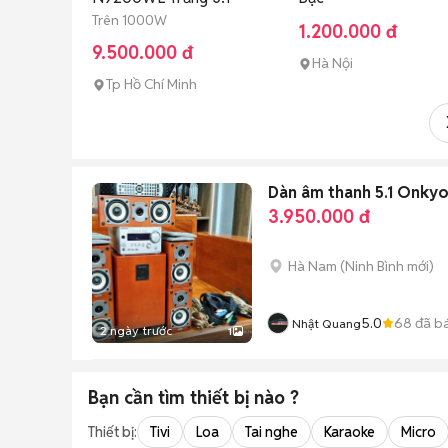
Trên 1000W
1.200.000 đ
9.500.000 đ
Hà Nội
Tp Hồ Chí Minh
Dàn âm thanh 5.1 Onky
3.950.000 đ
Hà Nam
(
Ninh Bình
mới)
5.0
68
đã b
Nhật Quang
2 ngày trước
1
Bạn cần tìm
thiết bị
nào ?
Thiết bị:
Tivi
Loa
Tai nghe
Karaoke
Micro