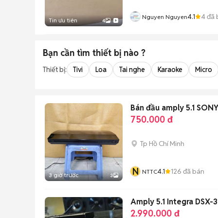
4.1
4
đã 
Nguyen Nguyen
Tin ưu tiên
4
Bạn cần tìm
thiết bị
nào ?
Thiết bị:
Tivi
Loa
Tai nghe
Karaoke
Micro
Bán đầu amply 5.1 SO
750.000 đ
Tp Hồ Chí Minh
N
4.1
126
đã bán
NTTC
3 giờ trước
3
Amply 5.1 Integra DSX-
2.990.000 đ