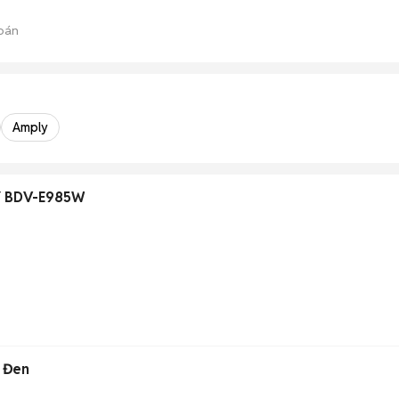
bán
Amply
NY BDV-E985W
3 Đen