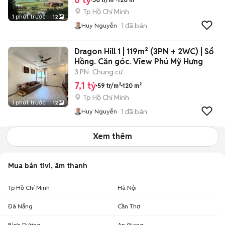
Tp Hồ Chí Minh
1 phút trước
12
1
đã bán
Huy Nguyễn
Dragon Hill 1 | 119m² (3PN + 2WC) | Sổ
Hồng. Căn góc. View Phú Mỹ Hưng
3 PN
Chung cư
7,1 tỷ
59 tr/m²
120 m²
Tp Hồ Chí Minh
1 phút trước
12
1
đã bán
Huy Nguyễn
Xem thêm
Mua bán tivi, âm thanh
Tp Hồ Chí Minh
Hà Nội
Đà Nẵng
Cần Thơ
Bình Dương
An Giang