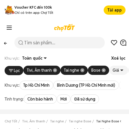
Voucher KFC đến 100k
Tải app
Chỉ có trên app Chợ Tốt
Khu vực:
Toàn quốc
Xoá lọc
Tivi, Âm thanh
Tai nghe
Bose
Giá
Lọc
Khu vực:
Tp Hồ Chí Minh
Bình Dương (TP Hồ Chí Minh mới)
Bà 
Tình trạng:
Còn bảo hành
Mới
Đã sử dụng
Chợ Tốt
Tivi, Âm thanh
Tai nghe
Tai nghe Bose
Tai Nghe Bose QC2