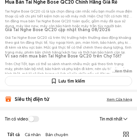
Mua Bán Tai Nghe Bose QC20 Chính Hãng Giá Rẻ
Tai Nghe Bose QC20 cũ là lựa chọn đáng cân nhắc nếu bạn muốn mua điện
thoại cũ với chi phí tiết kiệm hơn so với máy mới. Hiện Chợ Tốt có hơn 182
tin đăng mua bán Tai Nghe Bose QC20 toàn quốc, gồm máy đã qua sử
dụng, máy like new, máy còn bảo hành hoặc máy trần tùy người bán.
Giá Tai Nghe Bose QC20 cập nhật tháng 08/2026
Giá Tai Nghe Bose QC20 cũ trên thị trường hiện thường dao động khoảng
theo giá tin đăng thực tế, tùy ngoại hình, pin, màn hình, bảo hành, phụ kiện
đi kèm và khu vực bán. Mức giá thực tế có thể chênh theo dung lượng, tình
trạng máy, phiên bản chính hãng/xách tay và thời hạn bảo hành còn lại.
Vì sao nên mua bán Tai Nghe Bose QC20 trên Chợ Tốt?
Trên Chợ Tốt, bạn có thể so sánh nhanh nhiều mức giá theo tình trạng
máy, phiên bản bộ nhớ, bảo hành và phụ kiện đi kèm; nên ưu tiên tin có
...Xem thêm
hình thật, mô tả rõ tình trạng và lịch sử sửa chữa nếu có. Khi mua Tai Nghe
Bose QC20 cũ, bạn nên trao đổi rõ với người bán, hẹn kiểm tra trực tiếp
Lưu tìm kiếm
nếu có thể và đối chiếu giá với các tin đăng tương tự trước khi chốt.
Siêu thị điện tử
Xem Cửa hàng
Tin có video
Tin mới nhất
Tất cả
Cá nhân
Bán chuyên