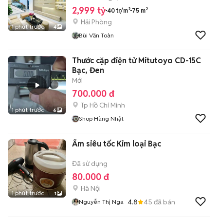
2,999 tỷ
40 tr/m²
75 m²
Hải Phòng
1 phút trước
4
Bùi Văn Toàn
Thước cặp điện tử Mitutoyo CD-15C
Bạc, Đen
Mới
700.000 đ
Tp Hồ Chí Minh
1 phút trước
6
Shop Hàng Nhật
Ấm siêu tốc Kim loại Bạc
Đã sử dụng
80.000 đ
Hà Nội
1 phút trước
1
4.8
45
đã bán
Nguyễn Thị Nga