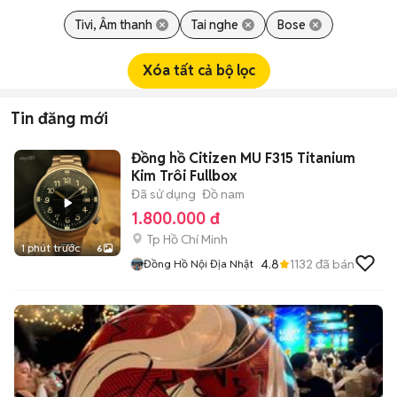
Tivi, Âm thanh
Tai nghe
Bose
Xóa tất cả bộ lọc
Tin đăng mới
Đồng hồ Citizen MU F315 Titanium
Kim Trôi Fullbox
Đã sử dụng
Đồ nam
1.800.000 đ
Tp Hồ Chí Minh
1 phút trước
6
4.8
1132
đã bán
Đồng Hồ Nội Địa Nhật