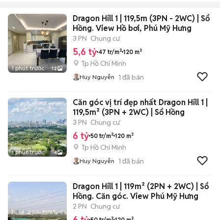
Dragon Hill 1 | 119,5m (3PN - 2WC) | Sổ
Hồng. View Hồ bơi, Phú Mỹ Hưng
3 PN
Chung cư
5,6 tỷ
47 tr/m²
120 m²
Tp Hồ Chí Minh
1 phút trước
12
1
đã bán
Huy Nguyễn
Căn góc vị trí đẹp nhất Dragon Hill 1 |
119,5m² (3PN + 2WC) | Sổ Hồng
3 PN
Chung cư
6 tỷ
50 tr/m²
120 m²
Tp Hồ Chí Minh
1 phút trước
4
1
đã bán
Huy Nguyễn
Dragon Hill 1 | 119m² (2PN + 2WC) | Sổ
Hồng. Căn góc. View Phú Mỹ Hưng
2 PN
Chung cư
6 tỷ
50 tr/m²
120 m²