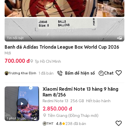
Tin nổi bật
4
Banh đá Adidas Trionda League Box World Cup 2026
Mới
700.000 đ
Tp Hồ Chí Minh
1
đã bán
Bấm để hiện số
Chat
Trương Khai Định
Xiaomi Redmi Note 13 hàng 9 hãng
Ram 8/256
Redmi Note 13
256 GB
Hết bảo hành
2.850.000 đ
Tiền Giang
(
Đồng Tháp
mới)
1 phút trước
6
4.8
238
đã bán
TMT