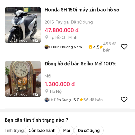
Honda SH 150i máy zin bao hồ sơ
2015
Tay ga
Đã sử dụng
47.800.000 đ
Tp Hồ Chí Minh
1 phút trước
8
493
đã
4.5
CHXM Phương Nam
bán
Chuyên Bán Xe Trả
Góp
Đồng hồ để bàn Seiko Mới 100%
Mới
1.300.000 đ
Hà Nội
1 phút trước
5
5.0
56
đã bán
Lê Tiến Dung
Bạn cần tìm
tình trạng
nào ?
Tình trạng:
Còn bảo hành
Mới
Đã sử dụng