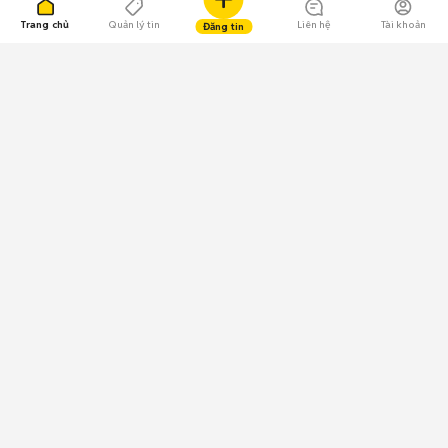
Trang chủ
Quản lý tin
Liên hệ
Tài khoản
Đăng tin
109.000 Bình chọn
Tải ứng dụng Chợ Tốt
Về Chợ Tốt
Quy chế sàn
Chính sách bảo mật
Giải quyết tranh chấp
CÔNG TY TNHH CHỢ TỐT - Người đại diện theo pháp luật:
Nguyễn Trọng Tấn; GPDKKD: 0312120782 do Sở KH & ĐT TP.HCM cấp ngày
11/01/2013;
GPMXH: 185/GP-BTTTT do Bộ Thông tin và Truyền thông
cấp ngày 09/07/2024 - Chịu trách nhiệm