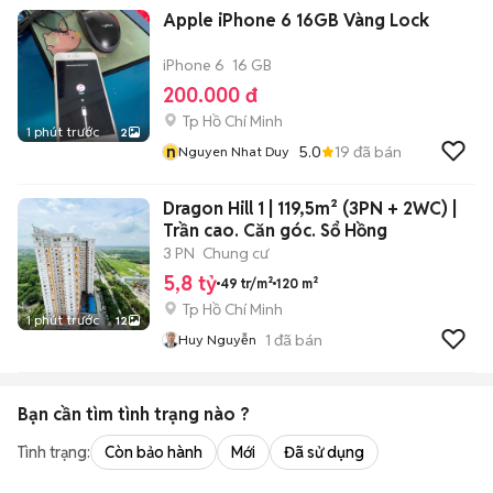
Apple iPhone 6 16GB Vàng Lock
iPhone 6
16 GB
200.000 đ
Tp Hồ Chí Minh
1 phút trước
2
n
5.0
19
đã bán
Nguyen Nhat Duy
Dragon Hill 1 | 119,5m² (3PN + 2WC) |
Trần cao. Căn góc. Sổ Hồng
3 PN
Chung cư
5,8 tỷ
49 tr/m²
120 m²
Tp Hồ Chí Minh
1 phút trước
12
1
đã bán
Huy Nguyễn
Bạn cần tìm
tình trạng
nào ?
Tình trạng:
Còn bảo hành
Mới
Đã sử dụng