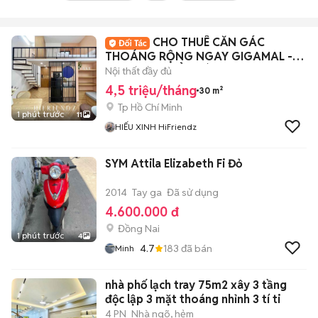
CHO THUÊ CĂN GÁC
THOÁNG RỘNG NGAY GIGAMAL -
TIỆN Di CHUYỂN CÁC QUẬN
Nội thất đầy đủ
4,5 triệu/tháng
30 m²
Tp Hồ Chí Minh
1 phút trước
11
HIẾU XINH HiFriendz
SYM Attila Elizabeth Fi Đỏ
2014
Tay ga
Đã sử dụng
4.600.000 đ
Đồng Nai
1 phút trước
4
4.7
183
đã bán
Minh
nhà phố lạch tray 75m2 xây 3 tầng
độc lập 3 mặt thoáng nhỉnh 3 tí ti
4 PN
Nhà ngõ, hẻm