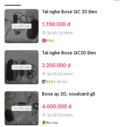
Tai nghe Bose QC 20 Đen
1.700.000 đ
Tin hết hạn
Tp Hồ Chí Minh
2 tháng trước
5.0
2
Tai nghe Bose QC20 Đen
2.200.000 đ
Tin hết hạn
Tp Hồ Chí Minh
3 tháng trước
3.3
8
đã bán
3
Bose qc 20, soudcard g5
4.000.000 đ
Tin hết hạn
Tp Hồ Chí Minh
P
3 tháng trước
Phu Hai
3