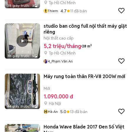
Tp Hồ Chí Minh
38 giây trước
2
t
4.7
11
đã bán
Thiem
studio ban công full nội thất máy giặt
riêng
Nội thất cao cấp
5,2 triệu/tháng
28 m²
Tp Hồ Chí Minh
38 giây trước
5
4_Phạm Văn An
Máy rung toàn thân FR-V8 200W mới
Mới
1.090.000 đ
Hà Nội
44 giây trước
6
H
5.0
13
đã bán
Hà An
Honda Wave Blade 2017 Đen Số Việt