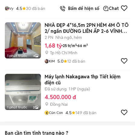
4.5
30
đã bán
Bấm để hiện số
Chat
Vy
NHÀ ĐẸP 4*16,5m 2PN HẺM 4M Ô TÔ
2/ ngắn ĐƯỜNG LIÊN ẤP 2-6 VĨNH
LỘC A
2 PN
Nhà ngõ, hẻm
1,68 tỷ
25 tr/m²
66 m²
Tp Hồ Chí Minh
1 phút trước
4
5.0
12
đã bán
KIM
Máy lạnh Nakagawa 1hp Tiết kiệm
điện cũ
Đã sử dụng
1 HP (ngựa)
4.500.000 đ
Đồng Nai
1 phút trước
2
c
4.5
149
đã bán
Cún Con
Bạn cần tìm
tình trạng
nào ?