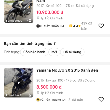
Nam
2017
Xe số
100 - 175 cc
Đã sử dụng
10.900.000 đ
Tp Hồ Chí Minh
1 phút trước
4
439
đã
4.4
XE MÁY QUÂN EM
bán
99
Bạn cần tìm
tình trạng
nào ?
Tình trạng:
Còn bảo hành
Mới
Đã sử dụng
Yamaha Nouvo SX 2015 Xanh đen
2015
Tay ga
100 - 175 cc
Đã sử dụng
8.500.000 đ
Tp Hồ Chí Minh
1 phút trước
1
V
21
đã bán
Vũ Trần Phương Chi