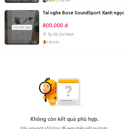
3 tháng trước
5.0
22
đã bán
3
Tai nghe Bose SoundSport Xanh ngọc
800.000 đ
Tin hết hạn
Tp Hồ Chí Minh
t
3 tháng trước
1
đã bán
5
Không còn kết quả phù hợp.
Hãy xóa một số bộ lọc để xem nhiều kết quả hơn.