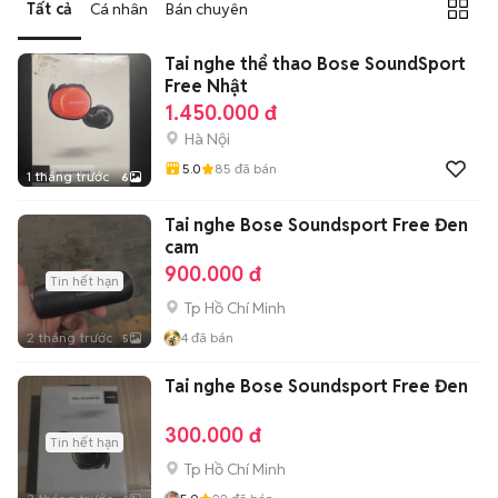
Tất cả
Cá nhân
Bán chuyên
Tai nghe thể thao Bose SoundSport
Free Nhật
1.450.000 đ
Hà Nội
5.0
85
đã bán
1 tháng trước
6
Tai nghe Bose Soundsport Free Đen
cam
900.000 đ
Tin hết hạn
Tp Hồ Chí Minh
2 tháng trước
4
đã bán
5
Tai nghe Bose Soundsport Free Đen
300.000 đ
Tin hết hạn
Tp Hồ Chí Minh