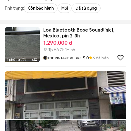
Tình trạng:
Còn bảo hành
Mới
Đã sử dụng
Loa Bluetooth Bose Soundlink I,
Mexico, pin 2-3h
1.290.000 đ
Tp Hồ Chí Minh
5.0
6
đã bán
THE VINTAGE AUDIO
1 phút trước
6