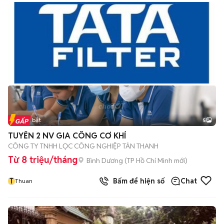
Tin nổi bật
5
TUYỂN 2 NV GIA CÔNG CƠ KHÍ
CÔNG TY TNHH LỌC CÔNG NGHIỆP TÂN THANH
Từ 8 triệu/tháng
Bình Dương
(
TP Hồ Chí Minh
mới)
T
Bấm để hiện số
Chat
Thuan