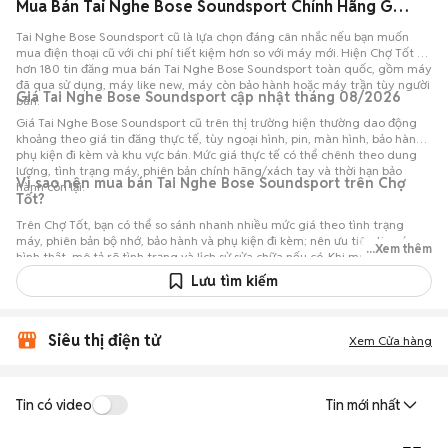
Mua Bán Tai Nghe Bose Soundsport Chính Hãng Giá Rẻ
Tai Nghe Bose Soundsport cũ là lựa chọn đáng cân nhắc nếu bạn muốn
mua điện thoại cũ với chi phí tiết kiệm hơn so với máy mới. Hiện Chợ Tốt có
hơn 180 tin đăng mua bán Tai Nghe Bose Soundsport toàn quốc, gồm máy
đã qua sử dụng, máy like new, máy còn bảo hành hoặc máy trần tùy người
Giá Tai Nghe Bose Soundsport cập nhật tháng 08/2026
bán.
Giá Tai Nghe Bose Soundsport cũ trên thị trường hiện thường dao động
khoảng theo giá tin đăng thực tế, tùy ngoại hình, pin, màn hình, bảo hành,
phụ kiện đi kèm và khu vực bán. Mức giá thực tế có thể chênh theo dung
lượng, tình trạng máy, phiên bản chính hãng/xách tay và thời hạn bảo
Vì sao nên mua bán Tai Nghe Bose Soundsport trên Chợ
hành còn lại.
Tốt?
Trên Chợ Tốt, bạn có thể so sánh nhanh nhiều mức giá theo tình trạng
máy, phiên bản bộ nhớ, bảo hành và phụ kiện đi kèm; nên ưu tiên tin có
...Xem thêm
hình thật, mô tả rõ tình trạng và lịch sử sửa chữa nếu có. Khi mua Tai Nghe
Bose Soundsport cũ, bạn nên trao đổi rõ với người bán, hẹn kiểm tra trực
Lưu tìm kiếm
tiếp nếu có thể và đối chiếu giá với các tin đăng tương tự trước khi chốt.
Siêu thị điện tử
Xem Cửa hàng
Tin có video
Tin mới nhất