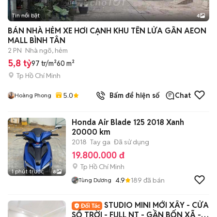
Tin nổi bật
4
BÁN NHÀ HẺM XE HƠI CẠNH KHU TÊN LỬA GẦN AEON
MALL BÌNH TÂN
2 PN
Nhà ngõ, hẻm
5,8 tỷ
97 tr/m²
60 m²
Tp Hồ Chí Minh
5.0
Bấm để hiện số
Chat
Hoàng Phong
Honda Air Blade 125 2018 Xanh
20000 km
2018
Tay ga
Đã sử dụng
19.800.000 đ
Tp Hồ Chí Minh
1 phút trước
8
4.9
189
đã bán
Tùng Dương
STUDIO MINI MỚI XÂY - CỬA
SỔ TRỜI - FULL NT - GẦN BỐN XÃ - Ở