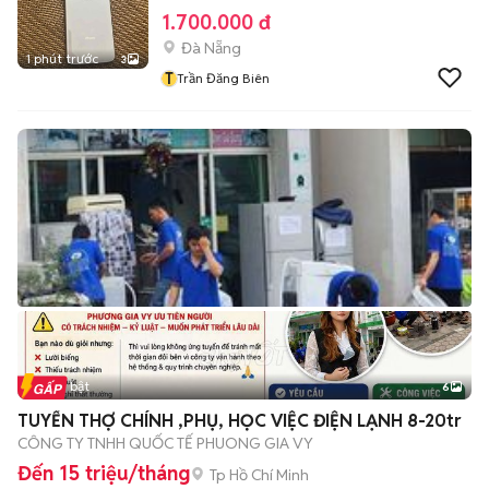
1.700.000 đ
Đà Nẵng
1 phút trước
3
T
Trần Đăng Biên
Tin nổi bật
6
+
2
TUYỂN THỢ CHÍNH ,PHỤ, HỌC VIỆC ĐIỆN LẠNH 8-20tr
CÔNG TY TNHH QUỐC TẾ PHUONG GIA VY
Đến 15 triệu/tháng
Tp Hồ Chí Minh