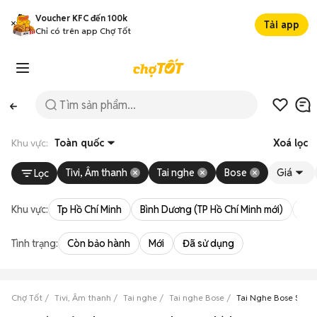
Voucher KFC đến 100k
Tải app
Chỉ có trên app Chợ Tốt
Khu vực:
Toàn quốc
Xoá lọc
Tivi, Âm thanh
Tai nghe
Bose
Giá
Lọc
Khu vực:
Tp Hồ Chí Minh
Bình Dương (TP Hồ Chí Minh mới)
Bà 
Tình trạng:
Còn bảo hành
Mới
Đã sử dụng
Chợ Tốt
Tivi, Âm thanh
Tai nghe
Tai nghe Bose
Tai Nghe Bose Soun