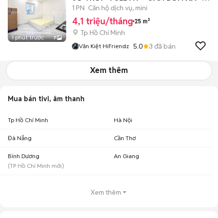
NGAY ĐƯỢC
1 PN
Căn hộ dịch vụ, mini
4,1 triệu/tháng
25 m²
Tp Hồ Chí Minh
1 phút trước
7
5.0
3
đã bán
Văn Kiệt HiFriendz
Xem thêm
Mua bán tivi, âm thanh
Tp Hồ Chí Minh
Hà Nội
Đà Nẵng
Cần Thơ
Bình Dương
An Giang
(
TP Hồ Chí Minh
mới)
Xem thêm