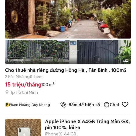
Tin nổi bật
6
+
2
Cho thuê nhà riêng đường Hồng Hà , Tân Bình . 100m2
2 PN
Nhà ngõ, hẻm
15 triệu/tháng
100 m²
Tp Hồ Chí Minh
P
Bấm để hiện số
Chat
Phạm Hoàng Duy Khang
Apple iPhone X 64GB Trắng Màn GX,
pin 100%, lỗi Fa
iPhone X
64 GB