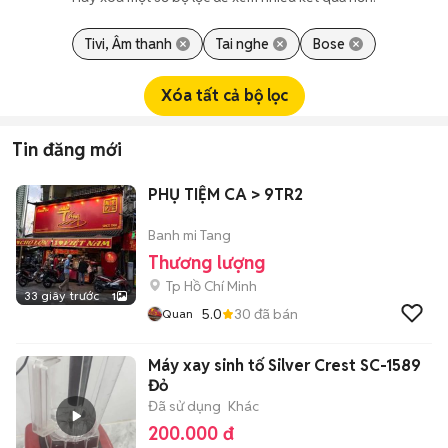
Tivi, Âm thanh
Tai nghe
Bose
Xóa tất cả bộ lọc
Tin đăng mới
PHỤ TIỆM CA > 9TR2
Banh mi Tang
Thương lượng
Tp Hồ Chí Minh
33 giây trước
1
5.0
30
đã bán
Quan
Máy xay sinh tố Silver Crest SC-1589
Đỏ
Đã sử dụng
Khác
200.000 đ