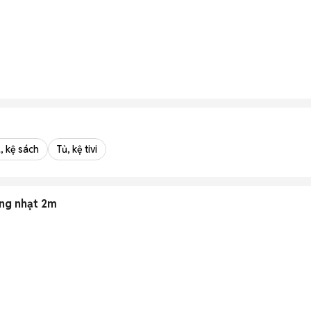
, kệ sách
Tủ, kệ tivi
àng nhạt 2m