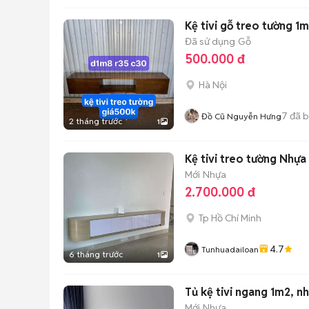
Kệ tivi gỗ treo tường 1
Đã sử dụng
Gỗ
500.000 đ
Hà Nội
7
đã 
Đồ Cũ Nguyễn Hưng
2 tháng trước
1
Kệ tivi treo tường Nhựa
Mới
Nhựa
2.700.000 đ
Tp Hồ Chí Minh
4.7
Tunhuadailoan
6 tháng trước
1
Tủ kệ tivi ngang 1m2, n
Mới
Nhựa