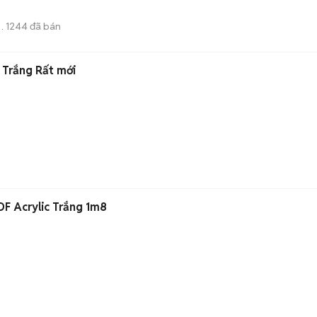
1244
đã bán
Tư
 Trắng Rất mới
DF Acrylic Trắng 1m8