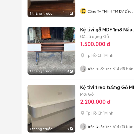
C
Công Ty TNHH TM DV Đầu 
1 tháng trước
1
Và Xây Dựng Hải Đăng
Kệ tivi gỗ MDF 1m8 Nâu,
Đã sử dụng
Gỗ
1.500.000 đ
Tp Hồ Chí Minh
614
đã bán
Trần Quốc Thái
1 tháng trước
6
Kệ tivi treo tường Gỗ M
Mới
Gỗ
2.200.000 đ
Tp Hồ Chí Minh
614
đã bán
Trần Quốc Thái
1 tháng trước
2