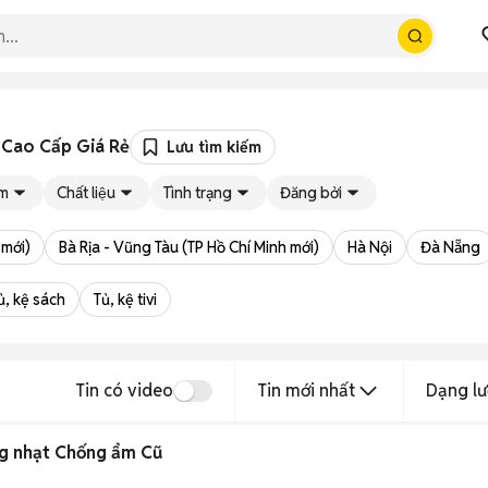
i Cao Cấp Giá Rẻ
Lưu tìm kiếm
̉m
Chất liệu
Tình trạng
Đăng bởi
 mới)
Bà Rịa - Vũng Tàu (TP Hồ Chí Minh mới)
Hà Nội
Đà Nẵng
ủ, kệ sách
Tủ, kệ tivi
Tin có video
Tin mới nhất
Dạng lư
g nhạt Chống ẩm Cũ