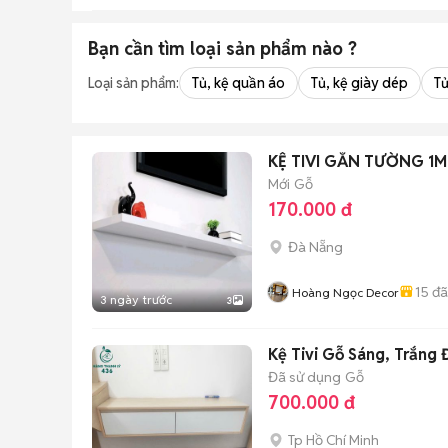
Bạn cần tìm
loại sản phẩm
nào ?
Loại sản phẩm:
Tủ, kệ quần áo
Tủ, kệ giày dép
Tủ
KỆ TIVI GẮN TƯỜNG 1
Mới
Gỗ
170.000 đ
Đà Nẵng
15
đã
Hoàng Ngọc Decor
3 ngày trước
3
Kệ Tivi Gỗ Sáng, Trắng
Đã sử dụng
Gỗ
700.000 đ
Tp Hồ Chí Minh