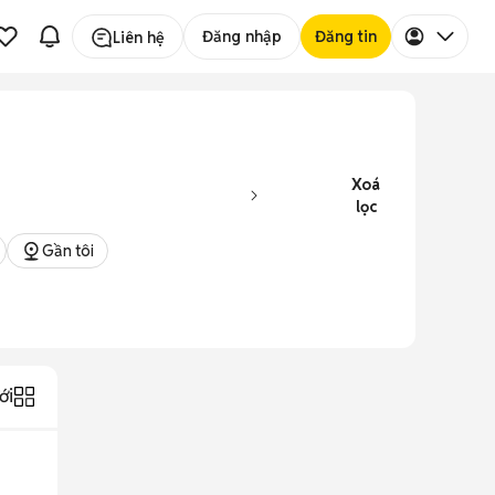
Đăng nhập
Đăng tin
Liên hệ
Xoá
lọc
Gần tôi
ới