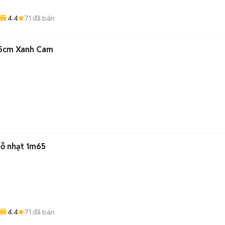
4.4
71
đã bán
55cm Xanh Cam
gỗ nhạt 1m65
4.4
71
đã bán