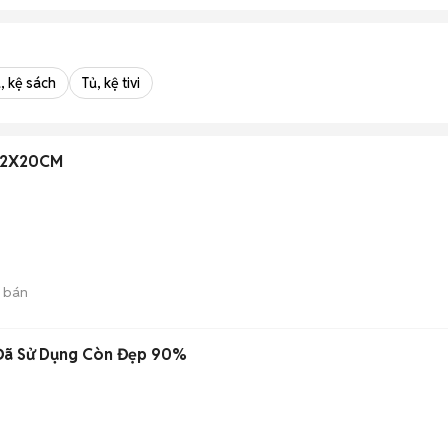
, kệ sách
Tủ, kệ tivi
M2X20CM
 bán
 Đã Sử Dụng Còn Đẹp 90%