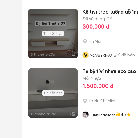
Kệ tivi treo tường gỗ 1
Đã sử dụng
Gỗ
300.000 đ
Tin hết hạn
Hà Nội
V
3 tháng trước
16
đã bán
1
Vũ Văn Khương
Tủ kệ tivi nhựa eco cao
Mới
Nhựa
1.500.000 đ
Tin hết hạn
Tp Hồ Chí Minh
12 tháng trước
4.7
2
Tunhuadailoan