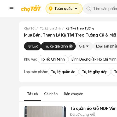
Toàn quốc
Chợ Tốt
Tủ, kệ gia đình
Kệ Tivi Treo Tường
Mua Bán, Thanh Lý Kệ Tivi Treo Tường Cũ & Mớ
Lọc
Tủ, kệ gia đình
Giá
Loại sản phâ
Khu vực:
Tp Hồ Chí Minh
Bình Dương (TP Hồ Chí Minh
Loại sản phẩm:
Tủ, kệ quần áo
Tủ, kệ giày dép
T
Tất cả
Cá nhân
Bán chuyên
Tủ quần áo Gỗ MDF Vàn
Đã sử dụng
Gỗ