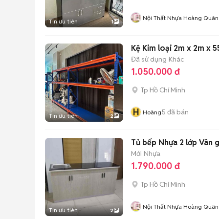
Nội Thất Nhựa Hoàng Quân
Tin ưu tiên
1
Kệ Kim loại 2m x 2m x 
Đã sử dụng
Khác
1.050.000 đ
Tp Hồ Chí Minh
H
5
đã bán
Hoàng
Tin ưu tiên
2
Tủ bếp Nhựa 2 lớp Vân 
Mới
Nhựa
1.790.000 đ
Tp Hồ Chí Minh
Nội Thất Nhựa Hoàng Quân
Tin ưu tiên
2