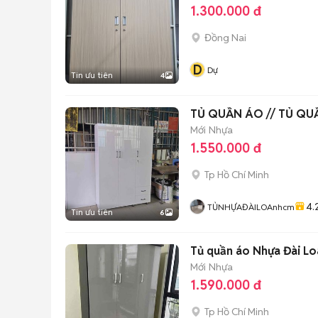
1.300.000 đ
Đồng Nai
D
Dự
Tin ưu tiên
4
TỦ QUẦN ÁO // TỦ QUẦ
Mới
Nhựa
1.550.000 đ
Tp Hồ Chí Minh
4.
TỦNHỰAĐÀILOAnhcm
Tin ưu tiên
6
Tủ quần áo Nhựa Đài Lo
Mới
Nhựa
1.590.000 đ
Tp Hồ Chí Minh