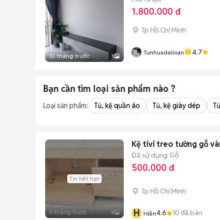
1.800.000 đ
Tp Hồ Chí Minh
4.7
Tunhuadailoan
10 tháng trước
1
Bạn cần tìm
loại sản phẩm
nào ?
Loại sản phẩm:
Tủ, kệ quần áo
Tủ, kệ giày dép
Tủ
Kệ tivi treo tường gỗ v
Đã sử dụng
Gỗ
500.000 đ
Tin hết hạn
Tp Hồ Chí Minh
H
3 tháng trước
4.6
10
đã bán
4
Hiền