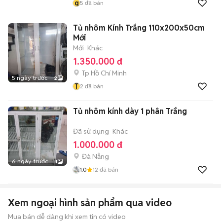
q
5
đã bán
Tủ nhôm Kính Trắng 110x200x50cm
Mới
Mới
Khác
1.350.000 đ
Tp Hồ Chí Minh
5 ngày trước
2
T
2
đã bán
Tủ nhôm kính dày 1 phân Trắng
Đã sử dụng
Khác
1.000.000 đ
Đà Nẵng
6 ngày trước
4
1.0
12
đã bán
Xem ngoại hình sản phẩm qua video
Mua bán dễ dàng khi xem tin có video