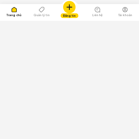
Trang chủ
Quản lý tin
Liên hệ
Tài khoản
Đăng tin
109.000 Bình chọn
Tải ứng dụng Chợ Tốt
Về Chợ Tốt
Quy chế sàn
Chính sách bảo mật
Giải quyết tranh chấp
CÔNG TY TNHH CHỢ TỐT - Người đại diện theo pháp luật:
Nguyễn Trọng Tấn; GPDKKD: 0312120782 do Sở KH & ĐT TP.HCM cấp ngày
11/01/2013;
GPMXH: 185/GP-BTTTT do Bộ Thông tin và Truyền thông