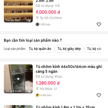
2.5m*2.1m
Đã sử dụng
Gỗ
9.000.000 đ
Tp Hồ Chí Minh
Tin ưu tiên
5
3
đã bán
Bạn cần tìm
loại sản phẩm
nào ?
Loại sản phẩm:
Tủ, kệ quần áo
Tủ, kệ giày dép
Tủ, kệ sách
Tủ nhôm kính 66x50x166cm màu ghi
sáng 5 ngăn
Đã sử dụng
Khác
1.280.000 đ
Hà Nội
17
22 giờ trước
3
P
14
đã bán
Tủ nhôm kính 1.8m x 1.2m x 35cm