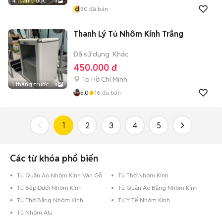
4 tuần trước
3
d
30
đã bán
Thanh Lý Tủ Nhôm Kính Trắng
Đã sử dụng
Khác
450.000 đ
Tp Hồ Chí Minh
1 tháng trước
4
5.0
16
đã bán
1
2
3
4
5
Các từ khóa phổ biến
Tủ Quần Áo Nhôm Kính Vân Gỗ
Tủ Thờ Nhôm Kính
Tủ Bếp Dưới Nhôm Kính
Tủ Quần Áo Bằng Nhôm Kính
Tủ Thờ Bằng Nhôm Kính
Tủ Y Tế Nhôm Kính
Tủ Nhôm Alu