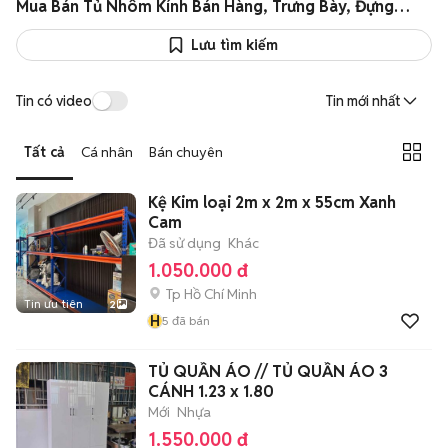
Mua Bán Tủ Nhôm Kính Bán Hàng, Trưng Bày, Đựng Quần Áo Cũ-Mới, Giá Rẻ
Lưu tìm kiếm
Tin có video
Tin mới nhất
Tất cả
Cá nhân
Bán chuyên
Kệ Kim loại 2m x 2m x 55cm Xanh
Cam
Đã sử dụng
Khác
1.050.000 đ
Tp Hồ Chí Minh
Tin ưu tiên
2
H
5
đã bán
TỦ QUẦN ÁO // TỦ QUẦN ÁO 3
CÁNH 1.23 x 1.80
Mới
Nhựa
1.550.000 đ