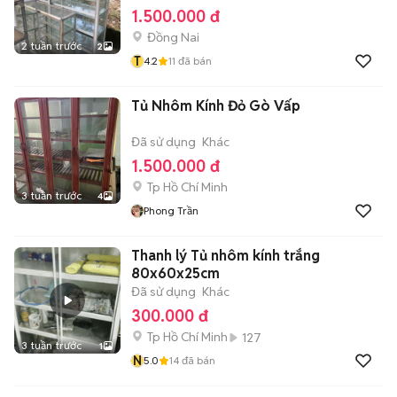
1.500.000 đ
Đồng Nai
2 tuần trước
2
T
4.2
11
đã bán
Tủ Nhôm Kính Đỏ Gò Vấp
Đã sử dụng
Khác
1.500.000 đ
Tp Hồ Chí Minh
3 tuần trước
4
Phong Trần
Thanh lý Tủ nhôm kính trắng
80x60x25cm
Đã sử dụng
Khác
300.000 đ
Tp Hồ Chí Minh
127
3 tuần trước
1
N
5.0
14
đã bán