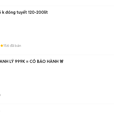
r5 k đóng tuyết 120-200lít
5
156
đã bán
HANH LÝ 999K = CÓ BẢO HÀNH 🚨
n
n