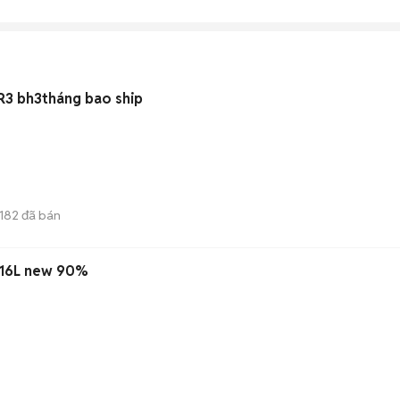
TR3 bh3tháng bao ship
1182
đã bán
 516L new 90%