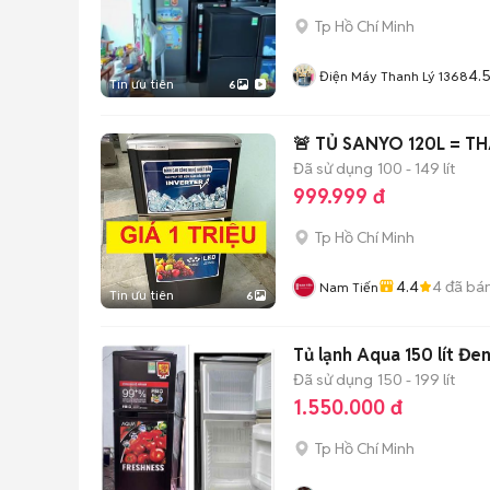
Tp Hồ Chí Minh
4.
Điện Máy Thanh Lý 1368
Tin ưu tiên
6
🚨 TỦ SANYO 120L = T
Đã sử dụng
100 - 149 lít
999.999 đ
Tp Hồ Chí Minh
4.4
4
đã bá
Nam Tiến
Tin ưu tiên
6
Tủ lạnh Aqua 150 lít Đe
Đã sử dụng
150 - 199 lít
1.550.000 đ
Tp Hồ Chí Minh