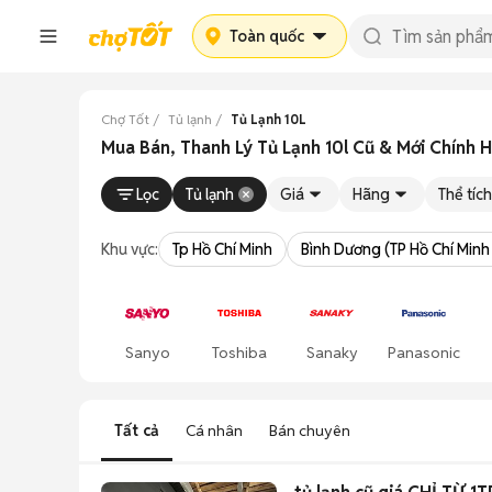
Toàn quốc
Chợ Tốt
Tủ lạnh
Tủ Lạnh 10L
Mua Bán, Thanh Lý Tủ Lạnh 10l Cũ & Mới Chính 
Lọc
Tủ lạnh
Giá
Hãng
Thể tích
Khu vực:
Tp Hồ Chí Minh
Bình Dương (TP Hồ Chí Minh
Sanyo
Toshiba
Sanaky
Panasonic
Tất cả
Cá nhân
Bán chuyên