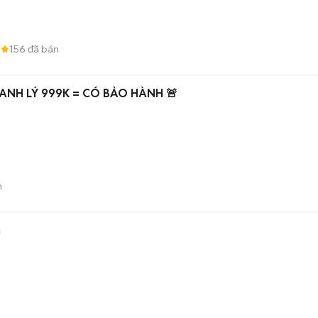
5
156
đã bán
HANH LÝ 999K = CÓ BẢO HÀNH 🚨
n
n