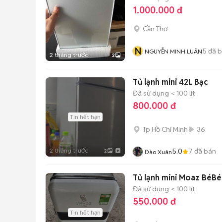
1.000.000 đ
Cần Thơ
N
5
đã 
NGUYỄN MINH LUÂN
2 tháng trước
2
Tủ lạnh mini 42L Bạc
Đã sử dụng
< 100 lít
800.000 đ
Tin hết hạn
Tp Hồ Chí Minh
36
2 tháng trước
5.0
7
đã bán
2
Đào Xuân
Tủ lạnh mini Moaz BéBé
Đã sử dụng
< 100 lít
550.000 đ
Tin hết hạn