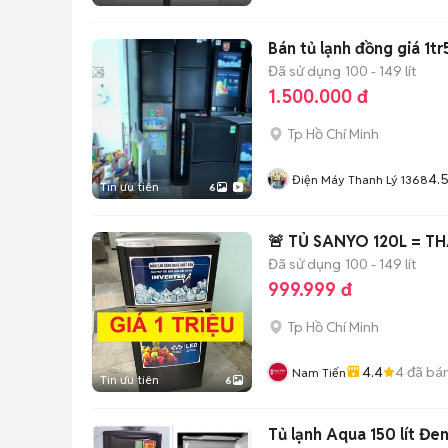
Bán tủ lạnh đồng giá 1t
Đã sử dụng
100 - 149 lít
1.500.000 đ
Tp Hồ Chí Minh
4.
Điện Máy Thanh Lý 1368
Tin ưu tiên
6
🚨 TỦ SANYO 120L = T
Đã sử dụng
100 - 149 lít
999.999 đ
Tp Hồ Chí Minh
4.4
4
đã bá
Nam Tiến
Tin ưu tiên
6
Tủ lạnh Aqua 150 lít Đe