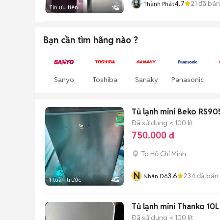
4.7
21
đã bán
Thành Phát
Tin ưu tiên
1
Bạn cần tìm
hãng
nào ?
Sanyo
Toshiba
Sanaky
Panasonic
Tủ lạnh mini Beko RS9
Đã sử dụng
< 100 lít
750.000 đ
Tp Hồ Chí Minh
N
3.6
234
đã bán
Nhân Đô
1 tuần trước
4
Tủ lạnh mini Thanko 10
Đã sử dụng
< 100 lít