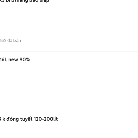
TR3 bh3tháng bao ship
1182
đã bán
 516L new 90%
r5 k đóng tuyết 120-200lít