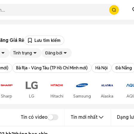
Hãng Giá Rẻ
Lưu tìm kiếm
Tình trạng
Đăng bởi
 mới)
Bà Rịa - Vũng Tàu (TP Hồ Chí Minh mới)
Hà Nội
Đà Nẵng
Sharp
LG
Hitachi
Samsung
Alaska
AQ
Tin có video
Tin mới nhất
Dạng lư