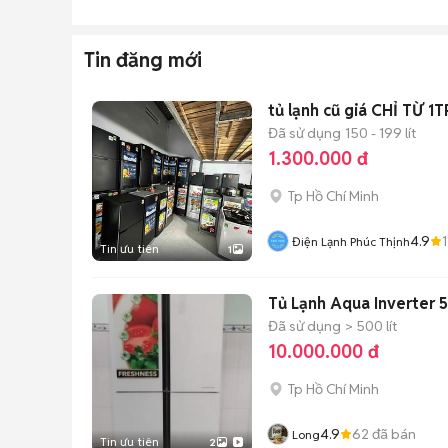
Tin đăng mới
tủ lạnh cũ giá CHỈ TỪ 1
Đã sử dụng
150 - 199 lít
1.300.000 đ
Tp Hồ Chí Minh
4.9
Điện Lạnh Phúc Thịnh
Tin ưu tiên
1
Tủ Lạnh Aqua Inverter
Đã sử dụng
> 500 lít
10.000.000 đ
Tp Hồ Chí Minh
4.9
62
đã bán
Long
Tin ưu tiên
2