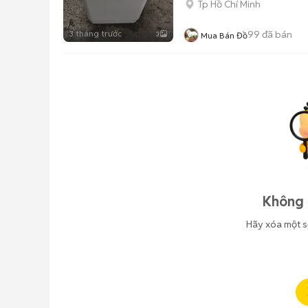
Tp Hồ Chí Minh
3 tháng trước
99
đã bán
3
Mua Bán Đồ
Không 
Hãy xóa một s