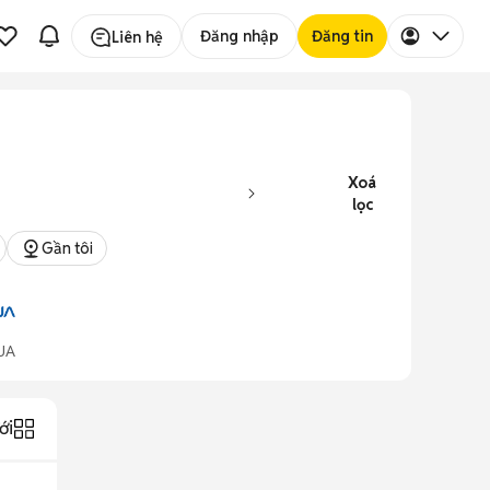
Đăng nhập
Đăng tin
Liên hệ
Xoá
lọc
Gần tôi
UA
ới