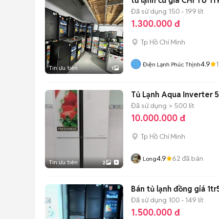
tủ lạnh cũ giá CHỈ TỪ 1
Đã sử dụng
150 - 199 lít
1.300.000 đ
Tp Hồ Chí Minh
4.9
Điện Lạnh Phúc Thịnh
Tin ưu tiên
1
Tủ Lạnh Aqua Inverter
Đã sử dụng
> 500 lít
10.000.000 đ
Tp Hồ Chí Minh
4.9
62
đã bán
Long
Tin ưu tiên
2
Bán tủ lạnh đồng giá 1t
Đã sử dụng
100 - 149 lít
1.500.000 đ