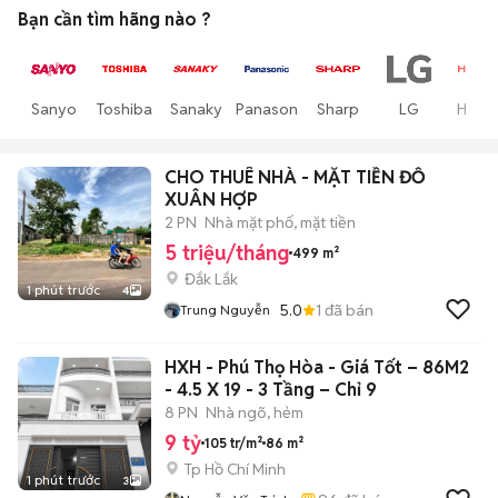
Bạn cần tìm
hãng
nào ?
Sanyo
Toshiba
Sanaky
Panasonic
Sharp
LG
Hitach
CHO THUÊ NHÀ - MẶT TIỀN ĐỖ
XUÂN HỢP
2 PN
Nhà mặt phố, mặt tiền
5 triệu/tháng
499 m²
Đắk Lắk
1 phút trước
4
5.0
1
đã bán
Trung Nguyễn
HXH - Phú Thọ Hòa - Giá Tốt – 86M2
- 4.5 X 19 - 3 Tầng – Chỉ 9
8 PN
Nhà ngõ, hẻm
9 tỷ
105 tr/m²
86 m²
Tp Hồ Chí Minh
1 phút trước
3