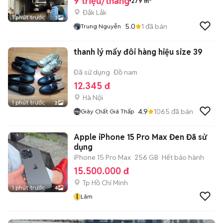
9 triệu/tháng
279 m²
Đắk Lắk
1 phút trước
3
5.0
1
đã bán
Trung Nguyễn
thanh lý mấy đôi hàng hiệu size 39
Đã sử dụng
Đồ nam
12.345 đ
Hà Nội
1 phút trước
2
4.9
1065
đã bán
Giày Chất Giá Thấp
Apple iPhone 15 Pro Max Đen Đã sử
dụng
iPhone 15 Pro Max
256 GB
Hết bảo hành
15.500.000 đ
Tp Hồ Chí Minh
1 phút trước
4
l
Lãm