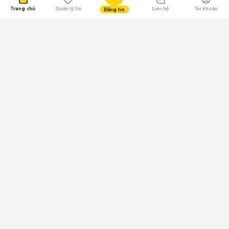
Trang chủ
Quản lý tin
Liên hệ
Tài khoản
Đăng tin
109.000 Bình chọn
Tải ứng dụng Chợ Tốt
Về Chợ Tốt
Quy chế sàn
Chính sách bảo mật
Giải quyết tranh chấp
CÔNG TY TNHH CHỢ TỐT - Người đại diện theo pháp luật:
Nguyễn Trọng Tấn; GPDKKD: 0312120782 do Sở KH & ĐT TP.HCM cấp ngày
11/01/2013;
GPMXH: 185/GP-BTTTT do Bộ Thông tin và Truyền thông