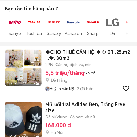
Bạn cần tìm
hãng
nào ?
Sanyo
Toshiba
Sanaky
Panasonic
Sharp
LG
Hitach
🍀CHO THUÊ CĂN HỘ 🍀 ✨ DT .25.m2
...💝. 30m2
1 PN
Căn hộ dịch vụ, mini
5,5 triệu/tháng
25 m²
Đà Nẵng
1 phút trước
4
2
đã bán
Huỳnh Văn Mỹ
Mũ lưỡi trai Adidas Đen, Trắng Free
size
Đã sử dụng
Cả nam và nữ
168.000 đ
Hà Nội
1 phút trước
4