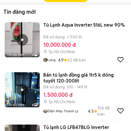
Tin đăng mới
Tủ Lạnh Aqua Inverter 516L new 90%
Đã sử dụng
> 500 lít
10.000.000 đ
Tp Hồ Chí Minh
Tin ưu tiên
2
4.9
62
đã bán
Long
Bán tủ lạnh đồng giá 1tr5 k đóng
tuyết 120-200lít
Đã sử dụng
100 - 149 lít
1.500.000 đ
Tp Hồ Chí Minh
Tin ưu tiên
6
156
đã
4.5
Điện Máy Thanh Lý
bán
1368
Tủ lạnh LG LFB47BLG Inverter