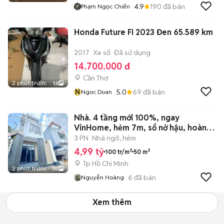
4.9
190
đã bán
Phạm Ngọc Chiến
Honda Future FI 2023 Đen 65.589 km
2017
Xe số
Đã sử dụng
14.700.000 đ
Cần Thơ
2 phút trước
13
N
5.0
69
đã bán
Ngoc Doan
Nhà. 4 tầng mới 100%, ngay
VinHome, hẻm 7m, sổ nở hậu, hoàn
công.
3 PN
Nhà ngõ, hẻm
4,99 tỷ
100 tr/m²
50 m²
Tp Hồ Chí Minh
2 phút trước
10
6
đã bán
Nguyễn Hoàng
Xem thêm