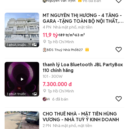
96
đã bán
Nguyễn Văn Trịnh
MT NGUYỄN THỊ HƯƠNG - 4 TẦNG -
GARA -TẶNG TOÀN BỘ NỘI THẤT,
11,9 TỶ
4 PN
Nhà mặt phố, mặt tiền
11,9 tỷ
189 tr/m²
63 m²
Tp Hồ Chí Minh
1 phút trước
8
BĐS Thuý Nhà Phố827
thanh lý Loa Bluetooth JBL PartyBox
110 chính hãng
101 - 300W
7.300.000 đ
Tp Hồ Chí Minh
1 phút trước
1
6
đã bán
Vi
CHO THUÊ NHÀ - MẶT TIỀN HÙNG
VƯƠNG - NHÀ TUỲ Ý KINH DOANH
2 PN
Nhà mặt phố, mặt tiền