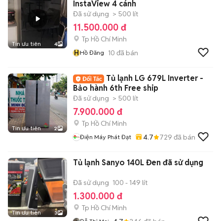
InstaView 4 cánh
Đã sử dụng
> 500 lít
11.500.000 đ
Tp Hồ Chí Minh
Tin ưu tiên
4
H
10
đã bán
Hồ Đăng
Tủ lạnh LG 679L Inverter -
Bảo hành 6th Free ship
Đã sử dụng
> 500 lít
7.900.000 đ
Tp Hồ Chí Minh
Tin ưu tiên
2
4.7
729
đã bán
Điện Máy Phát Đạt
Tủ lạnh Sanyo 140L Đen đã sử dụng
Đã sử dụng
100 - 149 lít
1.300.000 đ
Tp Hồ Chí Minh
Tin ưu tiên
3