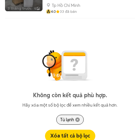
Tp Hồ Chí Minh
3 tháng trước
5
A
4.0
33
đã bán
Không còn kết quả phù hợp.
Hãy xóa một số bộ lọc để xem nhiều kết quả hơn.
Tủ lạnh
Xóa tất cả bộ lọc