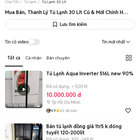
Chợ Tốt
Tủ lạnh
Tủ Lạnh 30 Lít
Mua Bán, Thanh Lý Tủ Lạnh 30 Lít Cũ & Mới Chính Hãng Giá Rẻ
Lưu tìm kiếm
Tin có video
Tin mới nhất
Tất cả
Cá nhân
Bán chuyên
Tủ Lạnh Aqua Inverter 516L new 90%
Đã sử dụng
> 500 lít
10.000.000 đ
Tp Hồ Chí Minh
Tin ưu tiên
2
4.9
62
đã bán
Bán tủ lạnh đồng giá 1tr5 k đóng
tuyết 120-200lít
Đã sử dụng
100 - 149 lít