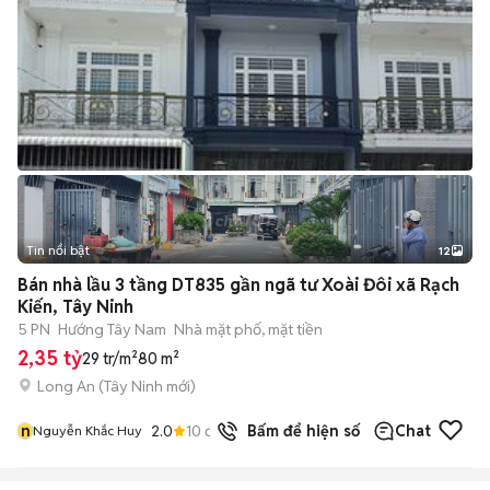
Tin nổi bật
12
+
2
Bán nhà lầu 3 tầng DT835 gần ngã tư Xoài Đôi xã Rạch
Kiến, Tây Ninh
5 PN
Hướng Tây Nam
Nhà mặt phố, mặt tiền
2,35 tỷ
29 tr/m²
80 m²
Long An
(
Tây Ninh
mới)
n
2.0
10
đã bán
Bấm để hiện số
Chat
Nguyễn Khắc Huy