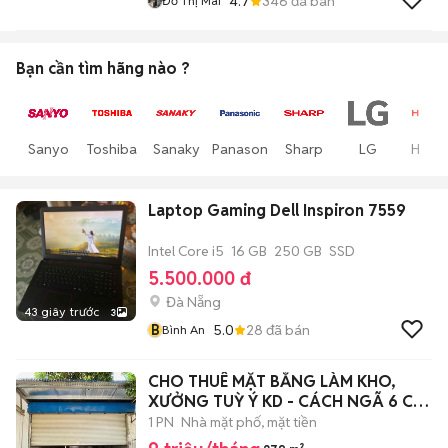
4.7
346
đã bán
Đỗ Thị Mai
Bạn cần tìm
hãng
nào ?
Sanyo
Toshiba
Sanaky
Panasonic
Sharp
LG
Hitach
Laptop Gaming Dell Inspiron 7559
Intel Core i5
16 GB
250 GB
SSD
5.500.000 đ
Đà Nẵng
43 giây trước
3
B
5.0
28
đã bán
Bình An
CHO THUÊ MẶT BẰNG LÀM KHO,
XƯỞNG TUỲ Ý KD - CÁCH NGÃ 6 CHỈ
500m
1 PN
Nhà mặt phố, mặt tiền