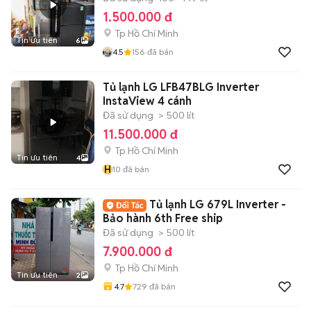
1.500.000 đ
Tp Hồ Chí Minh
Tin ưu tiên
6
4.5
156
đã bán
Tủ lạnh LG LFB47BLG Inverter
InstaView 4 cánh
Đã sử dụng
> 500 lít
11.500.000 đ
Tp Hồ Chí Minh
Tin ưu tiên
4
H
10
đã bán
Tủ lạnh LG 679L Inverter -
Bảo hành 6th Free ship
Đã sử dụng
> 500 lít
7.900.000 đ
Tp Hồ Chí Minh
Tin ưu tiên
2
4.7
729
đã bán