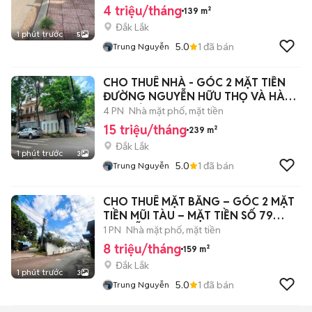
4 triệu/tháng
139 m²
Đắk Lắk
1 phút trước
5
5.0
1
đã bán
Trung Nguyễn
CHO THUÊ NHÀ - GÓC 2 MẶT TIỀN
ĐƯỜNG NGUYỄN HỮU THỌ VÀ HÀN
MẶC TỬ
4 PN
Nhà mặt phố, mặt tiền
15 triệu/tháng
239 m²
Đắk Lắk
1 phút trước
3
5.0
1
đã bán
Trung Nguyễn
CHO THUÊ MẶT BẰNG – GÓC 2 MẶT
TIỀN MŨI TÀU – MẶT TIỀN SỐ 79
NGUYỄN DU
1 PN
Nhà mặt phố, mặt tiền
8 triệu/tháng
159 m²
Đắk Lắk
1 phút trước
3
5.0
1
đã bán
Trung Nguyễn