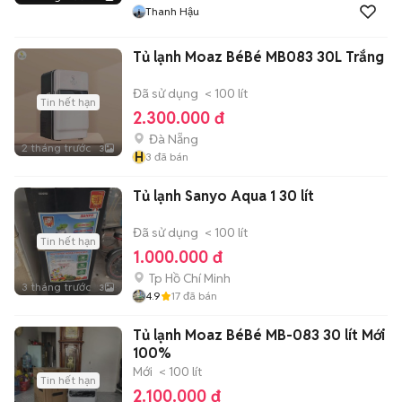
Thanh Hậu
Tủ lạnh Moaz BéBé MB083 30L Trắng
Đã sử dụng
< 100 lít
Tin hết hạn
2.300.000 đ
Đà Nẵng
2 tháng trước
3
H
3
đã bán
Tủ lạnh Sanyo Aqua 1 30 lít
Đã sử dụng
< 100 lít
Tin hết hạn
1.000.000 đ
Tp Hồ Chí Minh
3 tháng trước
3
4.9
17
đã bán
Tủ lạnh Moaz BéBé MB-083 30 lít Mới
100%
Mới
< 100 lít
Tin hết hạn
2.100.000 đ