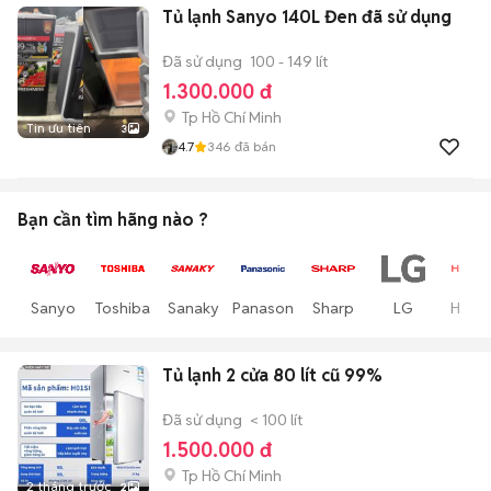
Tủ lạnh Sanyo 140L Đen đã sử dụng
Đã sử dụng
100 - 149 lít
1.300.000 đ
Tp Hồ Chí Minh
Tin ưu tiên
3
4.7
346
đã bán
Bạn cần tìm
hãng
nào ?
Sanyo
Toshiba
Sanaky
Panasonic
Sharp
LG
Hitach
Tủ lạnh 2 cửa 80 lít cũ 99%
Đã sử dụng
< 100 lít
1.500.000 đ
Tp Hồ Chí Minh
2 tháng trước
2