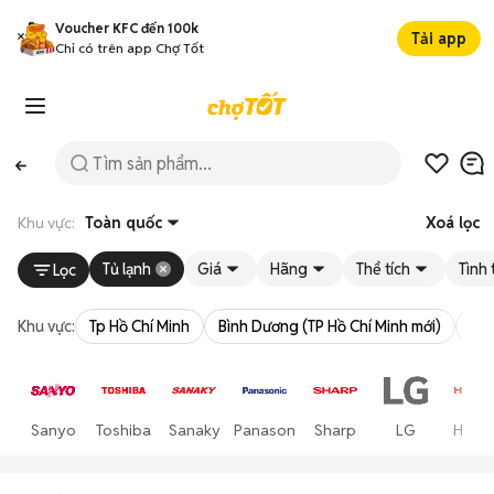
Voucher KFC đến 100k
Tải app
Chỉ có trên app Chợ Tốt
Khu vực:
Toàn quốc
Xoá lọc
Tủ lạnh
Giá
Hãng
Thể tích
Tình 
Lọc
Khu vực:
Tp Hồ Chí Minh
Bình Dương (TP Hồ Chí Minh mới)
Bà 
Sanyo
Toshiba
Sanaky
Panasonic
Sharp
LG
Hitach