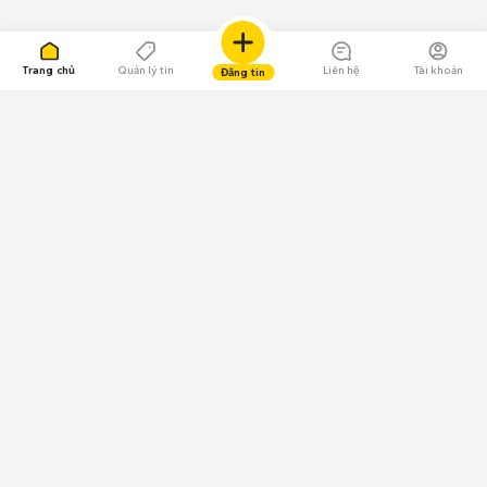
Trang chủ
Quản lý tin
Liên hệ
Tài khoản
Đăng tin
109.000 Bình chọn
Tải ứng dụng Chợ Tốt
Về Chợ Tốt
Quy chế sàn
Chính sách bảo mật
Giải quyết tranh chấp
CÔNG TY TNHH CHỢ TỐT - Người đại diện theo pháp luật: