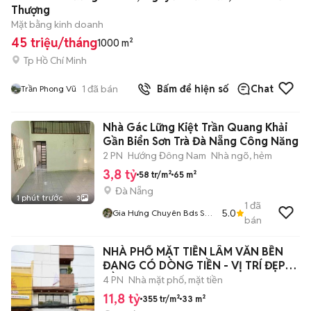
Thượng
Mặt bằng kinh doanh
45 triệu/tháng
1000 m²
Tp Hồ Chí Minh
1
đã bán
Bấm để hiện số
Chat
Trần Phong Vũ
Nhà Gác Lững Kiệt Trần Quang Khải
Gần Biển Sơn Trà Đà Nẵng Công Năng
2 PN
Hướng Đông Nam
Nhà ngõ, hẻm
3,8 tỷ
58 tr/m²
65 m²
Đà Nẵng
1 phút trước
3
1
đã
5.0
Gia Hưng Chuyên Bds Sơn
bán
Trà
NHÀ PHỐ MẶT TIỀN LÂM VĂN BỀN
ĐANG CÓ DÒNG TIỀN - VỊ TRÍ ĐẸP
TIỀM NĂNG
4 PN
Nhà mặt phố, mặt tiền
11,8 tỷ
355 tr/m²
33 m²