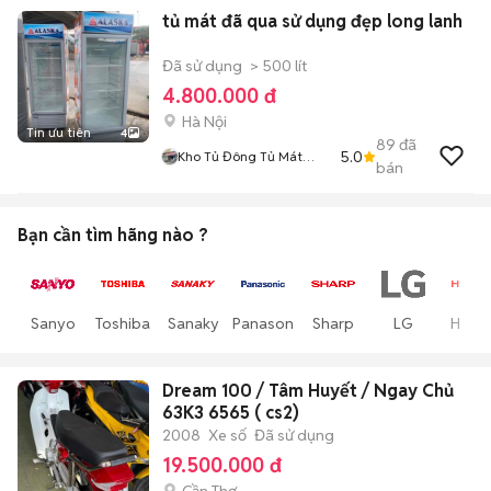
tủ mát đã qua sử dụng đẹp long lanh
Đã sử dụng
> 500 lít
4.800.000 đ
Hà Nội
Tin ưu tiên
4
89
đã
5.0
Kho Tủ Đông Tủ Mát
bán
Miền Bắc
Bạn cần tìm
hãng
nào ?
Sanyo
Toshiba
Sanaky
Panasonic
Sharp
LG
Hitach
Dream 100 / Tâm Huyết / Ngay Chủ
63K3 6565 ( cs2)
2008
Xe số
Đã sử dụng
19.500.000 đ