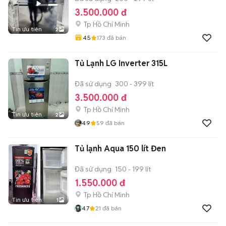
3.500.000 đ
Tp Hồ Chí Minh
Tin ưu tiên
2
4.5
173
đã bán
Tủ Lạnh LG Inverter 315L
Đã sử dụng
300 - 399 lít
3.500.000 đ
Tp Hồ Chí Minh
Tin ưu tiên
2
4.9
59
đã bán
Tủ lạnh Aqua 150 lít Đen
Đã sử dụng
150 - 199 lít
1.550.000 đ
Tp Hồ Chí Minh
Tin ưu tiên
1
4.7
21
đã bán