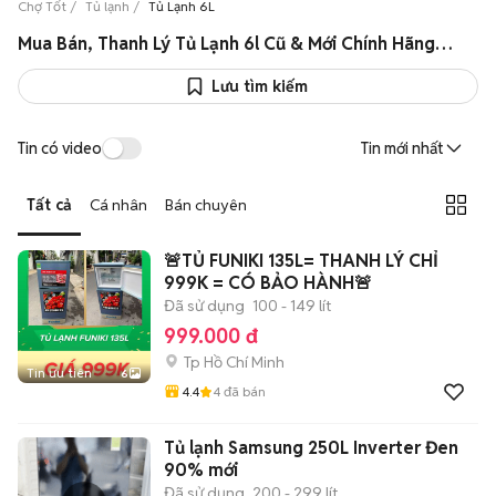
Chợ Tốt
Tủ lạnh
Tủ Lạnh 6L
Mua Bán, Thanh Lý Tủ Lạnh 6l Cũ & Mới Chính Hãng Giá Rẻ
Lưu tìm kiếm
Tin có video
Tin mới nhất
Tất cả
Cá nhân
Bán chuyên
🚨TỦ FUNIKI 135L= THANH LÝ CHỈ
999K = CÓ BẢO HÀNH🚨
Đã sử dụng
100 - 149 lít
999.000 đ
Tp Hồ Chí Minh
Tin ưu tiên
6
4.4
4
đã bán
Tủ lạnh Samsung 250L Inverter Đen
90% mới
Đã sử dụng
200 - 299 lít