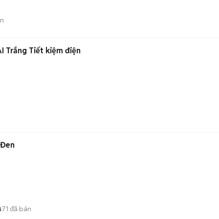
án
 Trắng Tiết kiệm điện
 Đen
71
đã bán
N