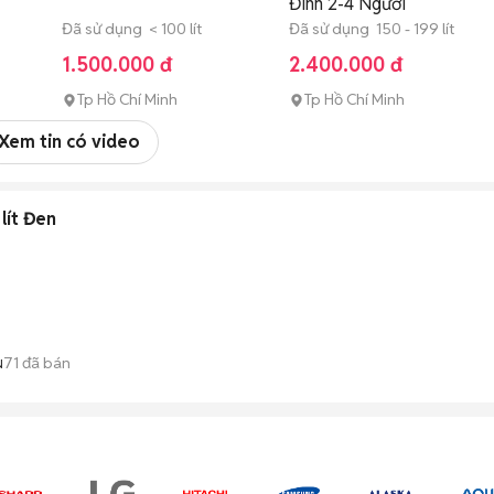
Đình 2-4 Người
Đã sử dụng < 100 lít
Đã sử dụng 150 - 199 lít
1.500.000 đ
2.400.000 đ
Tp Hồ Chí Minh
Tp Hồ Chí Minh
Xem tin có video
lít Đen
71
đã bán
N