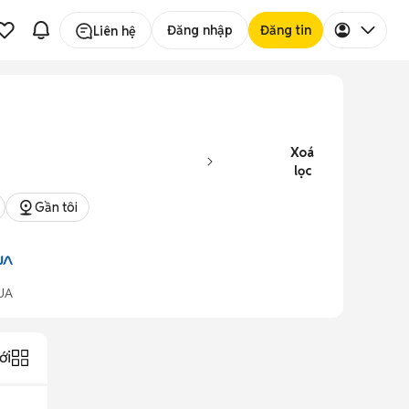
Đăng nhập
Đăng tin
Liên hệ
Xoá
lọc
Gần tôi
UA
ới