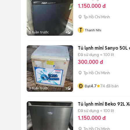
1.150.000 đ
Tp Hồ Chí Minh
T
Thanh Nhi
2 tuần trước
4
Tủ lạnh mini Sanyo 50L 
Đã sử dụng
< 100 lít
300.000 đ
Tp Hồ Chí Minh
Đ
4.7
74
đã bán
Đạt
2 tuần trước
2
Tủ lạnh mini Beko 92L 
Đã sử dụng
< 100 lít
1.150.000 đ
Tp Hồ Chí Minh