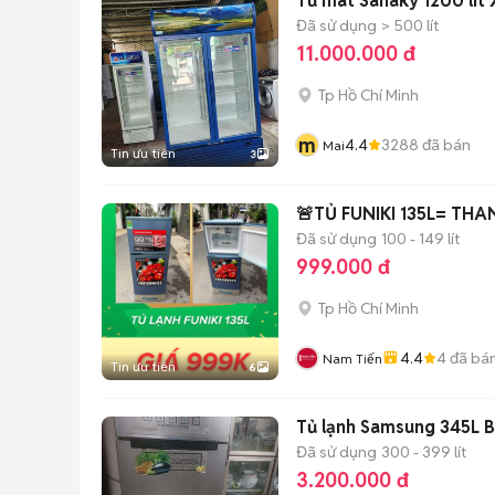
Tủ mát Sanaky 1200 lít
Đã sử dụng
> 500 lít
11.000.000 đ
Tp Hồ Chí Minh
m
4.4
3288
đã bán
Mai
Tin ưu tiên
3
🚨TỦ FUNIKI 135L= TH
Đã sử dụng
100 - 149 lít
999.000 đ
Tp Hồ Chí Minh
4.4
4
đã bá
Nam Tiến
Tin ưu tiên
6
Tủ lạnh Samsung 345L Bạ
Đã sử dụng
300 - 399 lít
3.200.000 đ