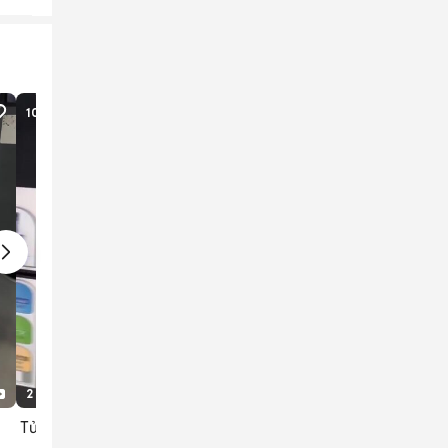
10
lượt xem
2 tháng trước
1
1
Tủ lạnh Panasonic 2 cửa Đã