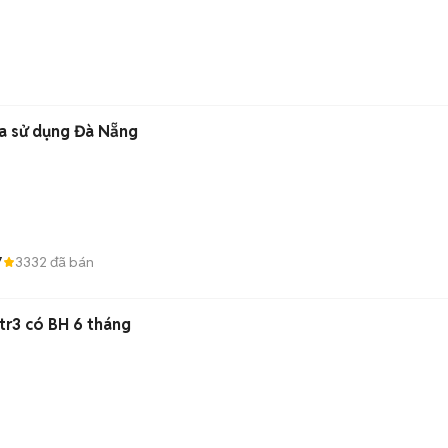
ua sử dụng Đà Nẵng
7
3332
đã bán
 1tr3 có BH 6 tháng