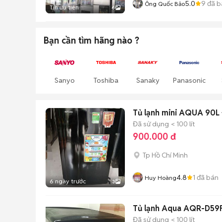
5.0
9
đã b
Ông Quốc Bảo
Tin ưu tiên
6
Bạn cần tìm
hãng
nào ?
Sanyo
Toshiba
Sanaky
Panasonic
Tủ lạnh mini AQUA 90
Đã sử dụng
< 100 lít
900.000 đ
Tp Hồ Chí Minh
4.8
1
đã bán
Huy Hoàng
6 ngày trước
3
Tủ lạnh Aqua AQR-D59FA
Đã sử dụng
< 100 lít