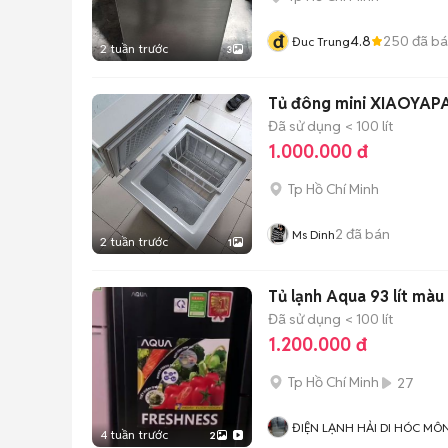
đ
4.8
250
đã b
Đuc Trung
2 tuần trước
3
Tủ đông mini XIAOYAPAI
Đã sử dụng
< 100 lít
1.000.000 đ
Tp Hồ Chí Minh
2
đã bán
Ms Dinh
2 tuần trước
1
Tủ lạnh Aqua 93 lít màu
Đã sử dụng
< 100 lít
1.200.000 đ
Tp Hồ Chí Minh
27
ĐIỆN LẠNH HẢI DI HÓC MÔ
4 tuần trước
2