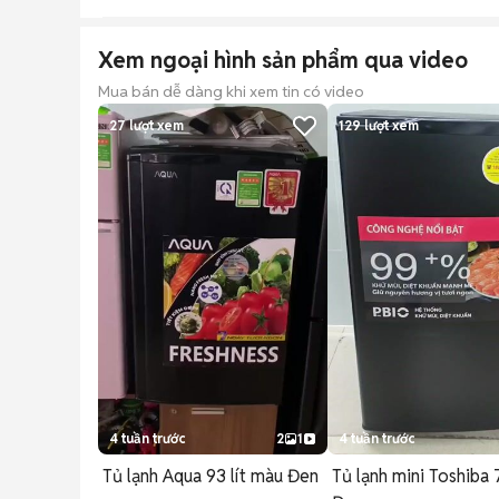
Xem ngoại hình sản phẩm qua video
Mua bán dễ dàng khi xem tin có video
27
lượt xem
129
lượt xem
4 tuần trước
2
1
4 tuần trước
Tủ lạnh Aqua 93 lít màu Đen
Tủ lạnh mini Toshiba 7