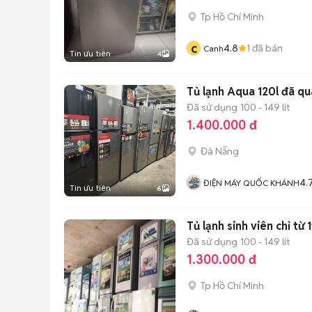
Tp Hồ Chí Minh
c
4.8
1
đã bán
Canh
Tin ưu tiên
4
Tủ lạnh Aqua 120l đã q
Đã sử dụng
100 - 149 lít
1.400.000 đ
Đà Nẵng
4.
ĐIỆN MÁY QUỐC KHÁNH
Tin ưu tiên
6
Tủ lạnh sinh viên chỉ từ
Đã sử dụng
100 - 149 lít
1.300.000 đ
Tp Hồ Chí Minh