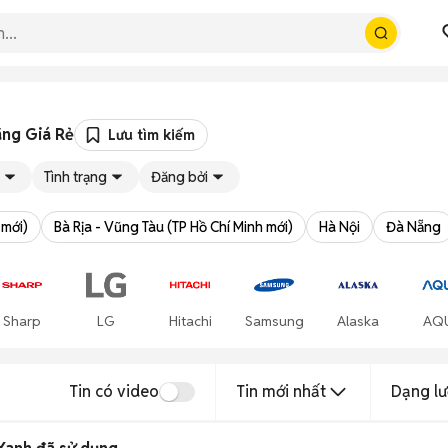
ãng Giá Rẻ
Lưu tìm kiếm
Tình trạng
Đăng bởi
 mới)
Bà Rịa - Vũng Tàu (TP Hồ Chí Minh mới)
Hà Nội
Đà Nẵng
Sharp
LG
Hitachi
Samsung
Alaska
AQ
Tin có video
Tin mới nhất
Dạng lư