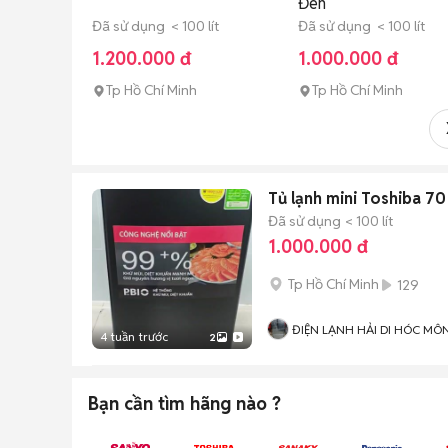
Đen
Đã sử dụng < 100 lít
Đã sử dụng < 100 lít
1.200.000 đ
1.000.000 đ
Tp Hồ Chí Minh
Tp Hồ Chí Minh
Tủ lạnh mini Toshiba 70 
Đã sử dụng
< 100 lít
1.000.000 đ
Tp Hồ Chí Minh
129
ĐIỆN LẠNH HẢI DI HÓC MÔ
4 tuần trước
2
Bạn cần tìm
hãng
nào ?