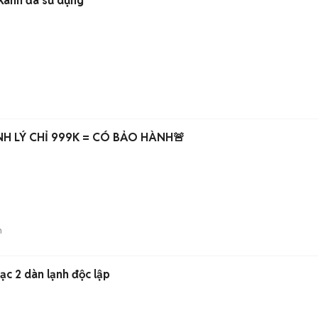
 Xanh đã sử dụng
ANH LÝ CHỈ 999K = CÓ BẢO HÀNH🚨
n
c 2 dàn lạnh độc lập