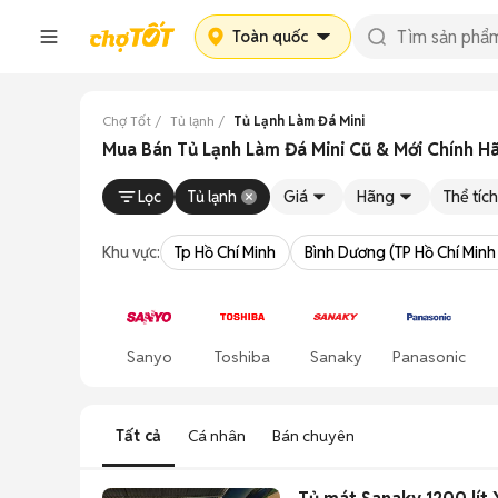
Toàn quốc
Chợ Tốt
Tủ lạnh
Tủ Lạnh Làm Đá Mini
Mua Bán Tủ Lạnh Làm Đá Mini Cũ & Mới Chính H
Lọc
Tủ lạnh
Giá
Hãng
Thể tích
Khu vực:
Tp Hồ Chí Minh
Bình Dương (TP Hồ Chí Minh
Sanyo
Toshiba
Sanaky
Panasonic
Tất cả
Cá nhân
Bán chuyên