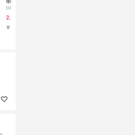
qua sử dụng
Đã sử dụng 150 - 199 lít
2.300.000 đ
Tp Hồ Chí Minh