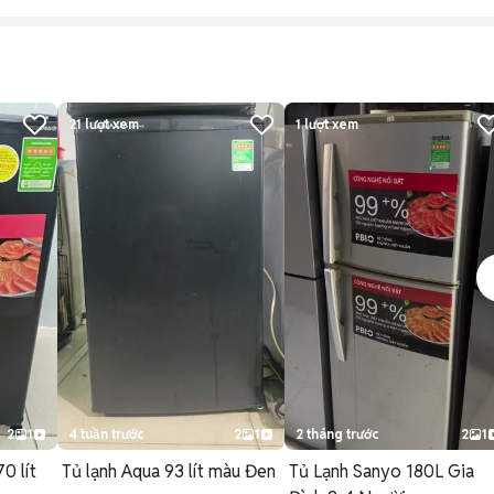
21
lượt xem
1
lượt xem
2
1
4 tuần trước
2
1
2 tháng trước
2
1
0 lít
Tủ lạnh Aqua 93 lít màu Đen
Tủ Lạnh Sanyo 180L Gia