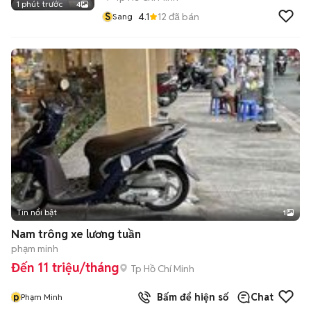
1 phút trước
4
S
4.1
12
đã bán
Sang
Tin nổi bật
1
Nam trông xe lương tuần
phạm minh
Đến 11 triệu/tháng
Tp Hồ Chí Minh
p
Bấm để hiện số
Chat
Phạm Minh