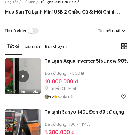
Chợ Tốt
Tủ lạnh
Tủ Lạnh Mini Usb 2 Chiều
Mua Bán Tủ Lạnh Mini USB 2 Chiều Cũ & Mới Chính Hãng Giá Rẻ
Tin có video
Tin mới nhất
Tất cả
Cá nhân
Bán chuyên
Tủ Lạnh Aqua Inverter 516L new 90%
Đã sử dụng
> 500 lít
10.000.000 đ
Tp Hồ Chí Minh
Tin ưu tiên
2
4.9
62
đã bán
Tủ lạnh Sanyo 140L Đen đã sử dụng
Đã sử dụng
100 - 149 lít
1.300.000 đ