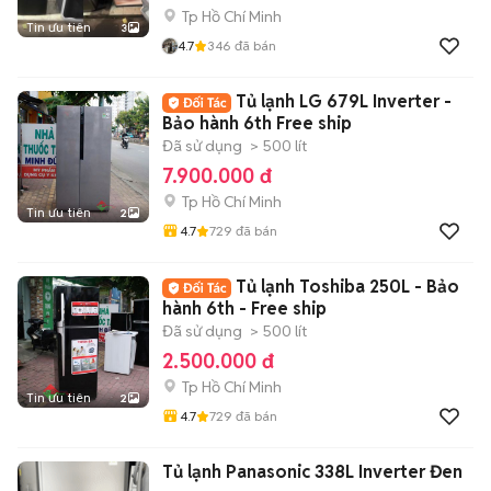
Tp Hồ Chí Minh
Tin ưu tiên
3
4.7
346
đã bán
Tủ lạnh LG 679L Inverter -
Bảo hành 6th Free ship
Đã sử dụng
> 500 lít
7.900.000 đ
Tp Hồ Chí Minh
Tin ưu tiên
2
4.7
729
đã bán
Tủ lạnh Toshiba 250L - Bảo
hành 6th - Free ship
Đã sử dụng
> 500 lít
2.500.000 đ
Tp Hồ Chí Minh
Tin ưu tiên
2
4.7
729
đã bán
Tủ lạnh Panasonic 338L Inverter Đen