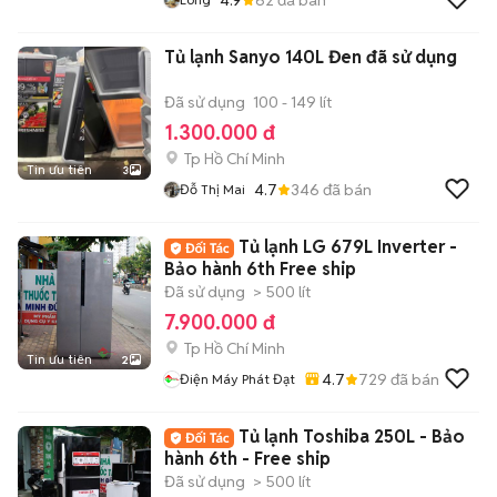
Tủ lạnh Sanyo 140L Đen đã sử dụng
Đã sử dụng
100 - 149 lít
1.300.000 đ
Tp Hồ Chí Minh
Tin ưu tiên
3
4.7
346
đã bán
Đỗ Thị Mai
Tủ lạnh LG 679L Inverter -
Bảo hành 6th Free ship
Đã sử dụng
> 500 lít
7.900.000 đ
Tp Hồ Chí Minh
Tin ưu tiên
2
4.7
729
đã bán
Điện Máy Phát Đạt
Tủ lạnh Toshiba 250L - Bảo
hành 6th - Free ship
Đã sử dụng
> 500 lít