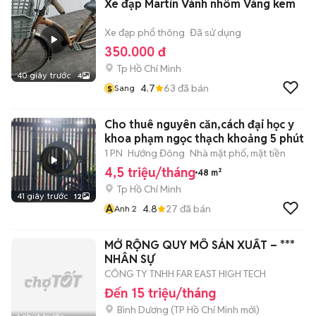
Xe đạp Martin Vành nhôm Vàng kem
Xe đạp phổ thông
Đã sử dụng
350.000 đ
Tp Hồ Chí Minh
40 giây trước
4
s
4.7
63
đã bán
Sang
Cho thuê nguyên căn,cách đại học y
khoa phạm ngọc thạch khoảng 5 phút
1 PN
Hướng Đông
Nhà mặt phố, mặt tiền
4,5 triệu/tháng
48 m²
Tp Hồ Chí Minh
41 giây trước
12
A
4.8
27
đã bán
Anh 2
MỞ RỘNG QUY MÔ SẢN XUẤT – ***
NHÂN SỰ
CÔNG TY TNHH FAR EAST HIGH TECH
Đến 15 triệu/tháng
Bình Dương
(
TP Hồ Chí Minh
mới)