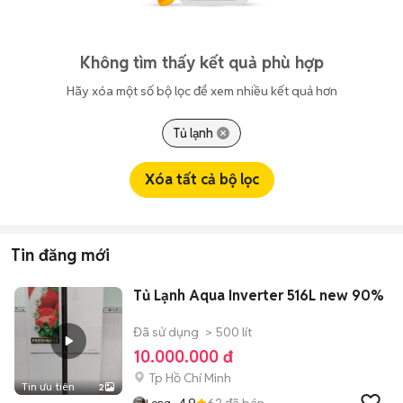
Không tìm thấy kết quả phù hợp
Hãy xóa một số bộ lọc để xem nhiều kết quả hơn
Tủ lạnh
Xóa tất cả bộ lọc
Tin đăng mới
Tủ Lạnh Aqua Inverter 516L new 90%
Đã sử dụng
> 500 lít
10.000.000 đ
Tp Hồ Chí Minh
Tin ưu tiên
2
4.9
62
đã bán
Long