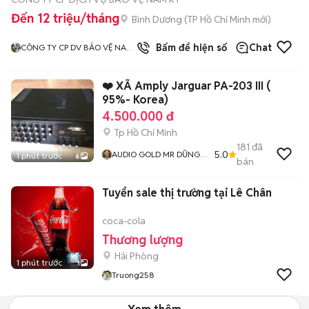
Đến 12 triệu/tháng
Bình Dương
(
TP Hồ Chí Minh
mới)
3
đã bán
Bấm để hiện số
Chat
CÔNG TY CP DV BẢO VỆ NAM
KỲ
❤️ XÃ Amply Jarguar PA-203 III (
95%- Korea)
4.500.000 đ
Tp Hồ Chí Minh
181
đã
5.0
AUDIO GOLD MR DŨNG
1 phút trước
6
bán
GÒ VẤP
Tuyển sale thị trường tại Lê Chân
coca-cola
Thương lượng
Hải Phòng
1 phút trước
1
Truong258