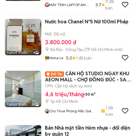
11
đã
3.7
MÁY TÍNH LAPTOP AN
bán
PHÁT
Nước hoa Chanel N°5 Nữ 100ml Pháp
Mới
Đồ nữ
3.800.000 đ
Bà Rịa - Vũng Tàu
(
TP Hồ Chí Minh
mới)
1 phút trước
4
M
5.0
1
đã bán
Mona Le
CĂN HỘ STUDIO NGAY KHU
AEON MALL - CHỢ ĐÔNG ĐÚC - SAU
DH CÔNG THƯƠNG
1 PN
Căn hộ dịch vụ, mini
4,6 triệu/tháng
30 m²
Tp Hồ Chí Minh
1 phút trước
10
1
đã
Cho Thue Phòng Mắc Giá
bán
Cao
Bán Nhà mặt tiền Hẻm nhựa - đối diện
bv quận 12