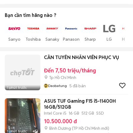
Bạn cần tìm
hãng
nào ?
Sanyo
Toshiba
Sanaky
Panasonic
Sharp
LG
Hitach
CẦN TUYỂN NHÂN VIÊN PHỤC VỤ
Đến 7,50 triệu/tháng
Tp Hồ Chí Minh
D
5
đã bán
Daobatung
1 phút trước
ASUS TUF Gaming F15 i5-11400H
16GB/512GB
Intel Core i5
16 GB
512 GB
SSD
10.500.000 đ
Bình Dương
(
TP Hồ Chí Minh
mới)
1 phút trước
4