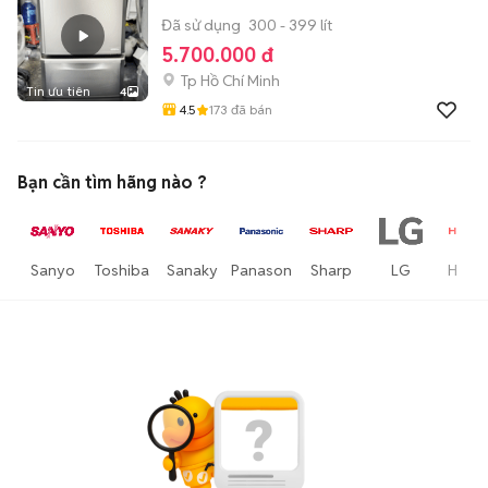
Đã sử dụng
300 - 399 lít
5.700.000 đ
Tp Hồ Chí Minh
Tin ưu tiên
4
4.5
173
đã bán
Bạn cần tìm
hãng
nào ?
Sanyo
Toshiba
Sanaky
Panasonic
Sharp
LG
Hitach