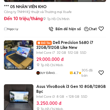
*** 05 NHÂN VIÊN KHO
Công ty TNHH Kỹ thuật và Thương mại Xsafe
Đến 10 triệu/tháng
Tp Hồ Chí Minh
Bấm để hiện số
Chat
Ngọc Ly
Dell Precision 5680 i7
32GB/512GB Like New
Intel Core i7
32 GB
512 GB
SSD
29.000.000 đ
Tp Hồ Chí Minh
1 phút trước
6
305
đã
4.7
DUY ĐĂNG
bán
COMPUTER
Asus VivoBook i3 Gen 10 8GB/128GB
Bạc
Intel Core i3
8 GB
< 128 GB
SSD
3.250.000 đ
Tp Hồ Chí Minh