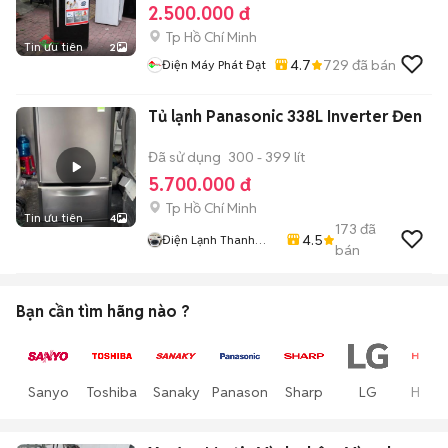
2.500.000 đ
Tp Hồ Chí Minh
Tin ưu tiên
2
4.7
729
đã bán
Điện Máy Phát Đạt
Tủ lạnh Panasonic 338L Inverter Đen
Đã sử dụng
300 - 399 lít
5.700.000 đ
Tp Hồ Chí Minh
Tin ưu tiên
4
173
đã
4.5
Điện Lạnh Thanh
bán
Sang
Bạn cần tìm
hãng
nào ?
Sanyo
Toshiba
Sanaky
Panasonic
Sharp
LG
Hitach