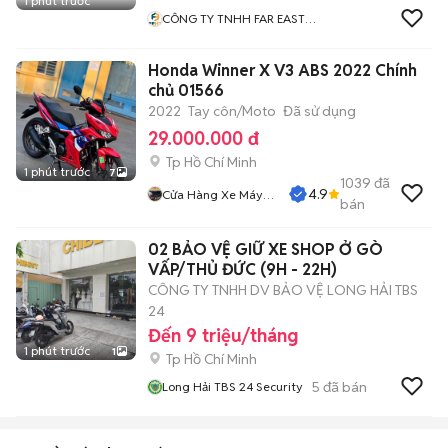
1 phút trước
CÔNG TY TNHH FAR EAST
HIGH TECH
Honda Winner X V3 ABS 2022 Chính
chủ 01566
2022
Tay côn/Moto
Đã sử dụng
29.000.000 đ
Tp Hồ Chí Minh
1 phút trước
7
1039
đã
4.9
Cửa Hàng Xe Máy
bán
Nguyễn Phụng
02 BẢO VỆ GIỮ XE SHOP Ở GÒ
VẤP/THỦ ĐỨC (9H - 22H)
CÔNG TY TNHH DV BẢO VỆ LONG HẢI TBS
24
Đến 9 triệu/tháng
1 phút trước
1
Tp Hồ Chí Minh
5
đã bán
Long Hải TBS 24 Security