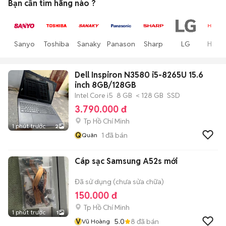
Bạn cần tìm
hãng
nào ?
Sanyo
Toshiba
Sanaky
Panasonic
Sharp
LG
Hitach
Dell Inspiron N3580 i5-8265U 15.6
inch 8GB/128GB
Intel Core i5
8 GB
< 128 GB
SSD
3.790.000 đ
Tp Hồ Chí Minh
1 phút trước
2
Q
1
đã bán
Quân
Cáp sạc Samsung A52s mới
Đã sử dụng (chưa sửa chữa)
150.000 đ
Tp Hồ Chí Minh
1 phút trước
1
V
5.0
8
đã bán
Vũ Hoàng