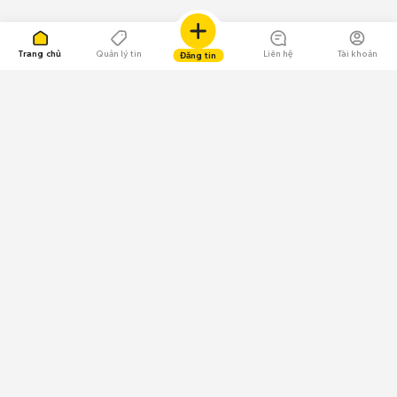
Trang chủ
Quản lý tin
Liên hệ
Tài khoản
Đăng tin
109.000 Bình chọn
Tải ứng dụng Chợ Tốt
Về Chợ Tốt
Quy chế sàn
Chính sách bảo mật
Giải quyết tranh chấp
CÔNG TY TNHH CHỢ TỐT - Người đại diện theo pháp luật: