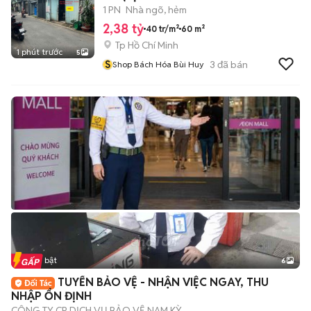
1 PN
Nhà ngõ, hẻm
2,38 tỷ
40 tr/m²
60 m²
Tp Hồ Chí Minh
1 phút trước
5
S
3
đã bán
Shop Bách Hóa Bùi Huy
Tin nổi bật
6
+
2
TUYỂN BẢO VỆ - NHẬN VIỆC NGAY, THU
NHẬP ỔN ĐỊNH
CÔNG TY CP DỊCH VỤ BẢO VỆ NAM KỲ