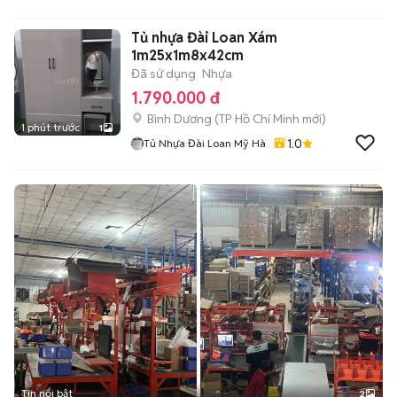
Tủ nhựa Đài Loan Xám
1m25x1m8x42cm
Đã sử dụng
Nhựa
1.790.000 đ
Bình Dương
(
TP Hồ Chí Minh
mới)
1 phút trước
1
1.0
Tủ Nhựa Đài Loan Mỹ Hà
Tin nổi bật
2