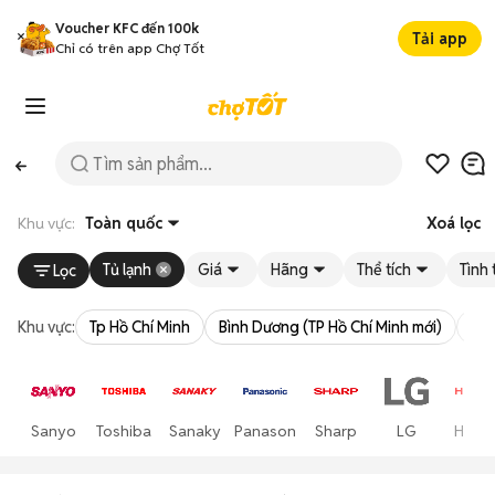
Voucher KFC đến 100k
Tải app
Chỉ có trên app Chợ Tốt
Khu vực:
Toàn quốc
Xoá lọc
Tủ lạnh
Giá
Hãng
Thể tích
Tình 
Lọc
Khu vực:
Tp Hồ Chí Minh
Bình Dương (TP Hồ Chí Minh mới)
Bà 
Sanyo
Toshiba
Sanaky
Panasonic
Sharp
LG
Hitach