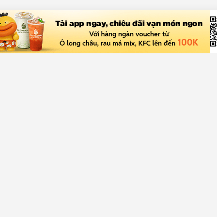
ch hàng
Về Chợ Tốt
rợ giúp
Giới thiệu
a bán
Quy chế hoạt động sàn
rợ
Chính sách bảo mật
Giải quyết tranh chấp
Tuyển dụng
Truyền thông
Blog