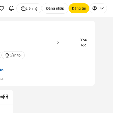
Đăng nhập
Đăng tin
Liên hệ
Xoá
lọc
Gần tôi
UA
ới