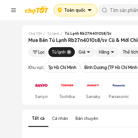
Toàn quốc
Chợ Tốt
Tủ lạnh
Tủ Lạnh Rb27N4010S8/Sv
Mua Bán Tủ Lạnh Rb27n4010s8/sv Cũ & Mới Chí
Lọc
Tủ lạnh
Giá
Hãng
Thể tích
Khu vực:
Tp Hồ Chí Minh
Bình Dương (TP Hồ Chí Minh
Sanyo
Toshiba
Sanaky
Panasonic
Tất cả
Cá nhân
Bán chuyên