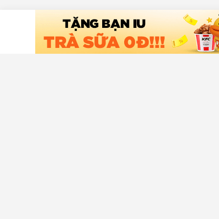
Tải ứng dụng Chợ Tốt
Hỗ trợ khá
Trung tâm t
An toàn mu
Liên hệ hỗ t