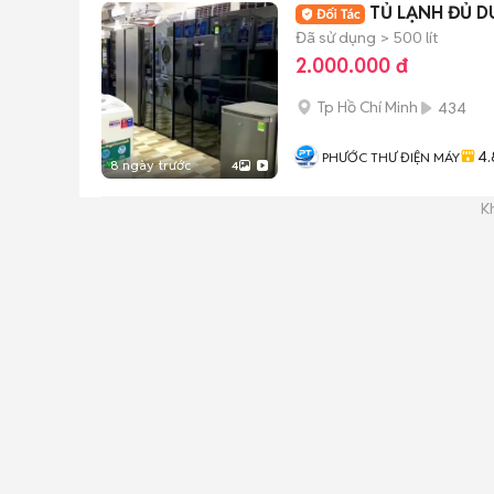
TỦ LẠNH ĐỦ D
Đã sử dụng
> 500 lít
2.000.000 đ
Tp Hồ Chí Minh
434
4.
PHƯỚC THƯ ĐIỆN MÁY
8 ngày trước
4
K