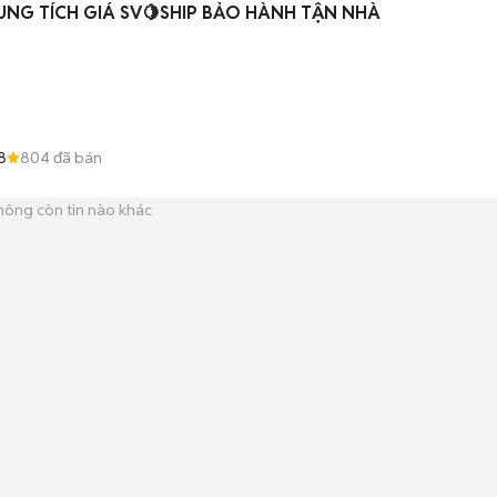
UNG TÍCH GIÁ SV🍋SHIP BẢO HÀNH TẬN NHÀ
8
804
đã bán
hông còn tin nào khác