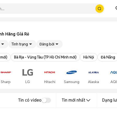
nh Hãng Giá Rẻ
Tình trạng
Đăng bởi
 mới)
Bà Rịa - Vũng Tàu (TP Hồ Chí Minh mới)
Hà Nội
Đà Nẵng
Sharp
LG
Hitachi
Samsung
Alaska
AQ
Tin có video
Tin mới nhất
Dạng lư