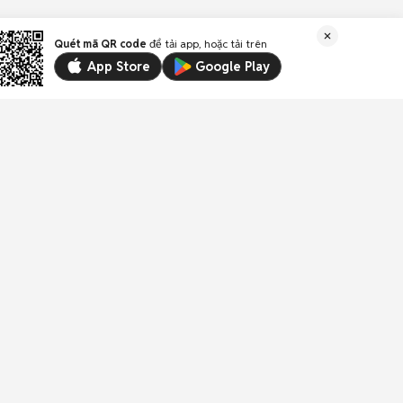
Quét mã QR code
để tải app, hoặc tải trên
App Store
Google Play
Liên kết
Email:
trogiup@chotot.vn
CSKH:
19003003
(1.000đ/phút)
Địa chỉ: Tầng 18, Toà nhà UOA, Số 6 đường Tân
Trào, Phường Tân Mỹ, Thành phố Hồ Chí Minh,
Việt Nam