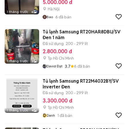
5.000.000 đ
Hà Nội
1 tháng trước
6
6
đã bán
Bao
Tủ lạnh Samsung RT20HAR8DBU/SV
Đen 1 năm
Đã sử dụng
200 - 299 lít
2.800.000 đ
Tp Hồ Chí Minh
1 tháng trước
2
3.7
6
đã bán
David Đạt
Tủ lạnh Samsung RT22M4032BY/SV
Inverter Đen
Đã sử dụng
200 - 299 lít
3.300.000 đ
Tp Hồ Chí Minh
1 tháng trước
4
D
1
đã bán
Danh