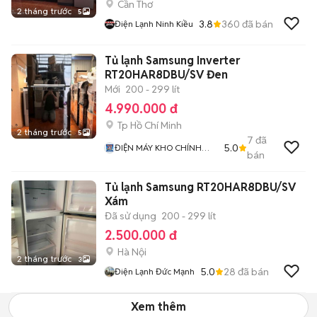
Cần Thơ
2 tháng trước
5
3.8
360
đã bán
Điện Lạnh Ninh Kiều
Tủ lạnh Samsung Inverter
RT20HAR8DBU/SV Đen
Mới
200 - 299 lít
4.990.000 đ
Tp Hồ Chí Minh
2 tháng trước
5
7
đã
5.0
ĐIỆN MÁY KHO CHÍNH
bán
HÃNG
Tủ lạnh Samsung RT20HAR8DBU/SV
Xám
Đã sử dụng
200 - 299 lít
2.500.000 đ
Hà Nội
2 tháng trước
3
5.0
28
đã bán
Điện Lạnh Đức Mạnh
Xem thêm