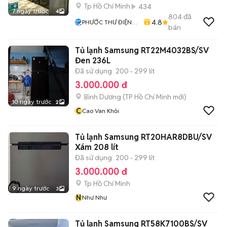
Tp Hồ Chí Minh
434
7 ngày trước
4
804
đã
4.8
PHƯỚC THƯ ĐIỆN
bán
MÁY
Tủ lạnh Samsung RT22M4032BS/SV
Đen 236L
Đã sử dụng
200 - 299 lít
3.000.000 đ
Bình Dương
(
TP Hồ Chí Minh
mới)
10 ngày trước
2
C
Cao Van Khỏi
Tủ lạnh Samsung RT20HAR8DBU/SV
Xám 208 lít
Đã sử dụng
200 - 299 lít
3.000.000 đ
Tp Hồ Chí Minh
9 ngày trước
3
N
Như Như
Tủ lạnh Samsung RT58K7100BS/SV