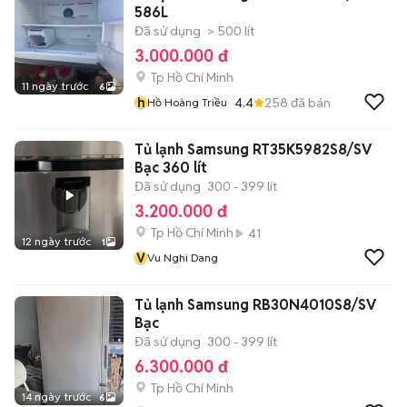
586L
Đã sử dụng
> 500 lít
3.000.000 đ
Tp Hồ Chí Minh
11 ngày trước
6
h
4.4
258
đã bán
Hồ Hoàng Triều
Tủ lạnh Samsung RT35K5982S8/SV
Bạc 360 lít
Đã sử dụng
300 - 399 lít
3.200.000 đ
Tp Hồ Chí Minh
41
12 ngày trước
1
V
Vu Nghi Dang
Tủ lạnh Samsung RB30N4010S8/SV
Bạc
Đã sử dụng
300 - 399 lít
6.300.000 đ
Tp Hồ Chí Minh
14 ngày trước
6