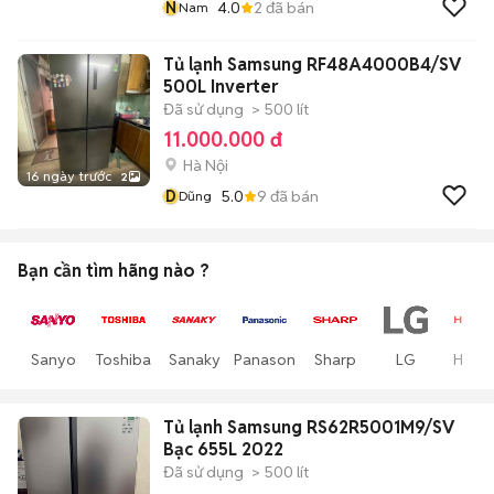
N
4.0
2
đã bán
Nam
Tủ lạnh Samsung RF48A4000B4/SV
500L Inverter
Đã sử dụng
> 500 lít
11.000.000 đ
Hà Nội
16 ngày trước
2
D
5.0
9
đã bán
Dũng
Bạn cần tìm
hãng
nào ?
Sanyo
Toshiba
Sanaky
Panasonic
Sharp
LG
Hitach
Tủ lạnh Samsung RS62R5001M9/SV
Bạc 655L 2022
Đã sử dụng
> 500 lít