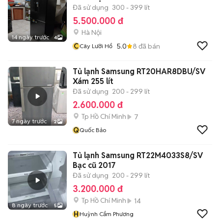
Đã sử dụng
300 - 399 lít
5.500.000 đ
Hà Nội
14 ngày trước
4
C
5.0
8
đã bán
Cây Lưỡi Hổ
Tủ lạnh Samsung RT20HAR8DBU/SV
Xám 255 lít
Đã sử dụng
200 - 299 lít
2.600.000 đ
Tp Hồ Chí Minh
7
7 ngày trước
2
Q
Quốc Bảo
Tủ lạnh Samsung RT22M4033S8/SV
Bạc cũ 2017
Đã sử dụng
200 - 299 lít
3.200.000 đ
Tp Hồ Chí Minh
14
8 ngày trước
5
H
Huỳnh Cẩm Phương