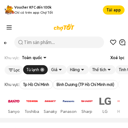
Voucher KFC đến 100k
Tải app
Chỉ có trên app Chợ Tốt
Khu vực:
Toàn quốc
Xoá lọc
Tủ lạnh
Giá
Hãng
Thể tích
Tình 
Lọc
Khu vực:
Tp Hồ Chí Minh
Bình Dương (TP Hồ Chí Minh mới)
Bà 
Sanyo
Toshiba
Sanaky
Panasonic
Sharp
LG
Hitach