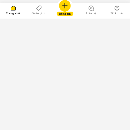
Trang chủ
Quản lý tin
Liên hệ
Tài khoản
Đăng tin
109.000 Bình chọn
Tải ứng dụng Chợ Tốt
Về Chợ Tốt
Quy chế sàn
Chính sách bảo mật
Giải quyết tranh chấp
CÔNG TY TNHH CHỢ TỐT - Người đại diện theo pháp luật:
Nguyễn Trọng Tấn; GPDKKD: 0312120782 do Sở KH & ĐT TP.HCM cấp ngày