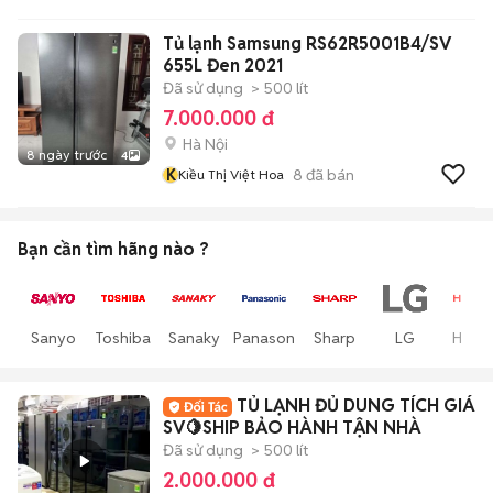
Tủ lạnh Samsung RS62R5001B4/SV
655L Đen 2021
Đã sử dụng
> 500 lít
7.000.000 đ
Hà Nội
8 ngày trước
4
K
8
đã bán
Kiều Thị Việt Hoa
Bạn cần tìm
hãng
nào ?
Sanyo
Toshiba
Sanaky
Panasonic
Sharp
LG
Hitach
TỦ LẠNH ĐỦ DUNG TÍCH GIÁ
SV🍋SHIP BẢO HÀNH TẬN NHÀ
Đã sử dụng
> 500 lít
2.000.000 đ