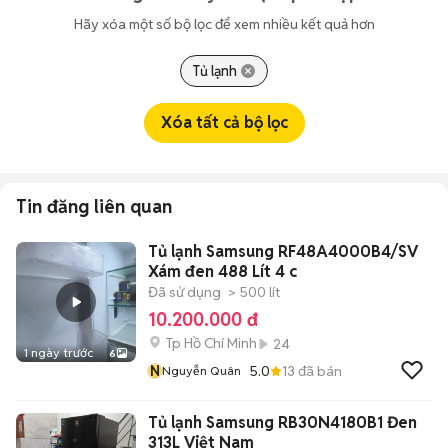
Hãy xóa một số bộ lọc để xem nhiều kết quả hơn
Tủ lạnh
Xóa tất cả bộ lọc
Tin đăng liên quan
Tủ lạnh Samsung RF48A4000B4/SV
Xám đen 488 Lít 4 c
Đã sử dụng
> 500 lít
10.200.000 đ
Tp Hồ Chí Minh
24
1 ngày trước
6
N
5.0
13
đã bán
Nguyễn Quân
Tủ lạnh Samsung RB30N4180B1 Đen
313L Việt Nam