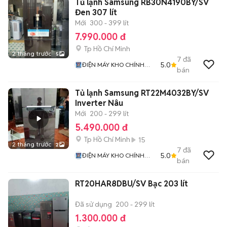
Tủ lạnh Samsung RB30N4190BY/SV
Đen 307 lít
Mới
300 - 399 lít
7.990.000 đ
Tp Hồ Chí Minh
2 tháng trước
5
7
đã
5.0
ĐIỆN MÁY KHO CHÍNH
bán
HÃNG
Tủ lạnh Samsung RT22M4032BY/SV
Inverter Nâu
Mới
200 - 299 lít
5.490.000 đ
Tp Hồ Chí Minh
15
2 tháng trước
2
7
đã
5.0
ĐIỆN MÁY KHO CHÍNH
bán
HÃNG
RT20HAR8DBU/SV Bạc 203 lít
Đã sử dụng
200 - 299 lít
1.300.000 đ