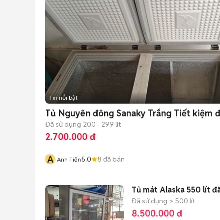
Tin nổi bật
Tủ Nguyên đông Sanaky Trắng Tiết kiệm 
Đã sử dụng
200 - 299 lít
2.700.000 đ
A
5.0
8
đã bán
Anh Tiến
Tủ mát Alaska 550 lít đ
Đã sử dụng
> 500 lít
8.500.000 đ