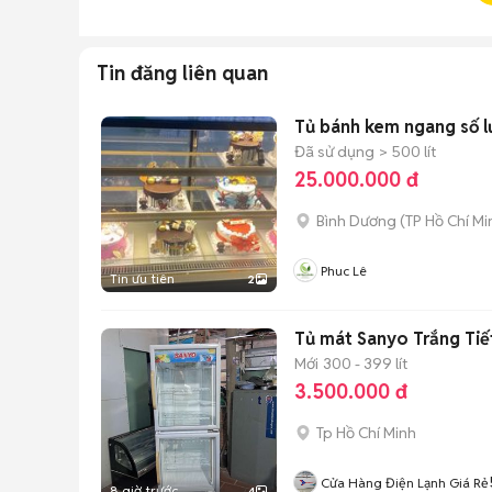
Tin đăng liên quan
Tủ bánh kem ngang số l
Đã sử dụng
> 500 lít
25.000.000 đ
Bình Dương
(
TP Hồ Chí Mi
Phuc Lê
Tin ưu tiên
2
Tủ mát Sanyo Trắng Tiế
Mới
300 - 399 lít
3.500.000 đ
Tp Hồ Chí Minh
Cửa Hàng Điện Lạnh Giá Rẻ
8 giờ trước
4