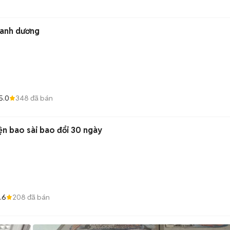
Xanh dương
5.0
348
đã bán
iện bao sài bao đổi 30 ngày
.6
208
đã bán