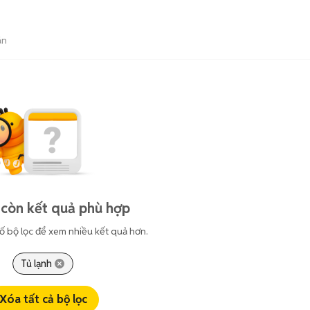
án
còn kết quả phù hợp
ố bộ lọc để xem nhiều kết quả hơn.
Tủ lạnh
Xóa tất cả bộ lọc