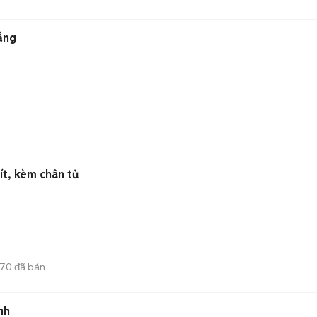
ắng
ít, kèm chân tủ
70
đã bán
nh