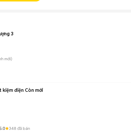
ượng 3
nh
mới)
t kiệm điện Còn mới
5.0
348
đã bán