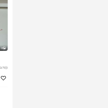
2
à Nội