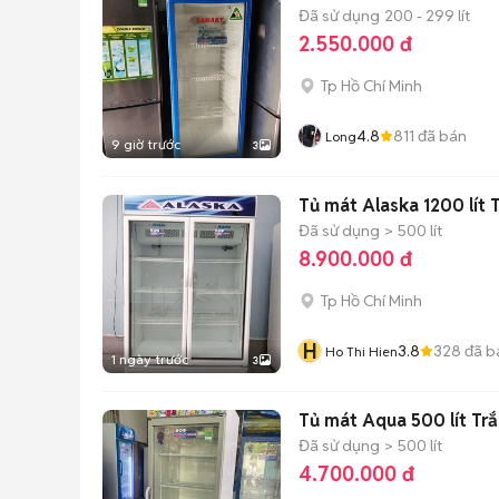
Đã sử dụng
200 - 299 lít
2.550.000 đ
Tp Hồ Chí Minh
4.8
811
đã bán
Long
9 giờ trước
3
Tủ mát Alaska 1200 lít 
Đã sử dụng
> 500 lít
8.900.000 đ
Tp Hồ Chí Minh
H
3.8
328
đã b
Ho Thi Hien
1 ngày trước
3
Tủ mát Aqua 500 lít Tr
Đã sử dụng
> 500 lít
4.700.000 đ