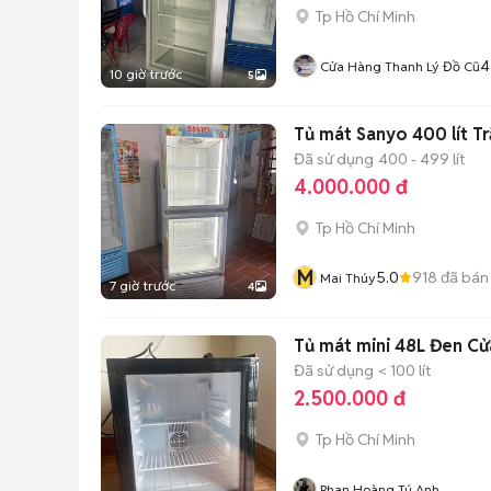
Tp Hồ Chí Minh
4
Cửa Hàng Thanh Lý Đồ Cũ
10 giờ trước
5
Tủ mát Sanyo 400 lít T
Đã sử dụng
400 - 499 lít
4.000.000 đ
Tp Hồ Chí Minh
M
5.0
918
đã bán
Mai Thúy
7 giờ trước
4
Tủ mát mini 48L Đen Cử
Đã sử dụng
< 100 lít
2.500.000 đ
Tp Hồ Chí Minh
Phan Hoàng Tú Anh