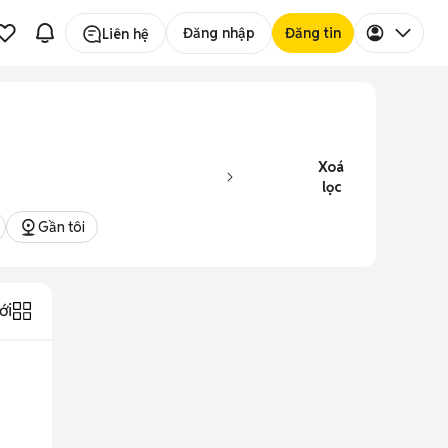
Đăng nhập
Đăng tin
Liên hệ
Xoá
lọc
Gần tôi
ới