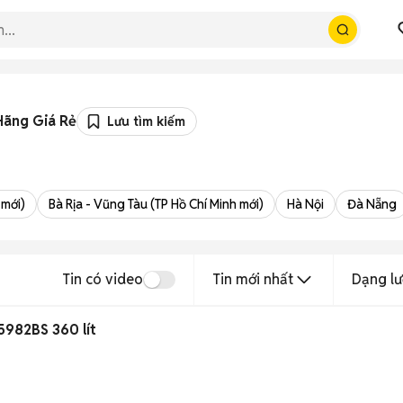
Hãng Giá Rẻ
Lưu tìm kiếm
 mới)
Bà Rịa - Vũng Tàu (TP Hồ Chí Minh mới)
Hà Nội
Đà Nẵng
Tin có video
Tin mới nhất
Dạng lư
5982BS 360 lít