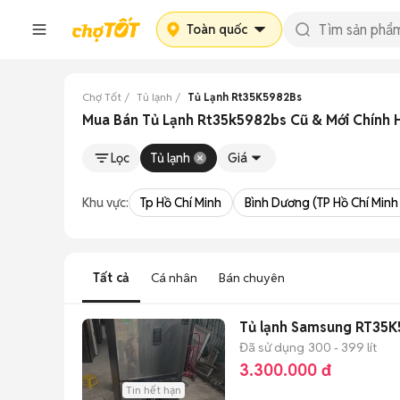
Toàn quốc
Chợ Tốt
Tủ lạnh
Tủ Lạnh Rt35K5982Bs
Mua Bán Tủ Lạnh Rt35k5982bs Cũ & Mới Chính 
Lọc
Tủ lạnh
Giá
Khu vực:
Tp Hồ Chí Minh
Bình Dương (TP Hồ Chí Minh
Tất cả
Cá nhân
Bán chuyên
Tủ lạnh Samsung RT35K
Đã sử dụng
300 - 399 lít
3.300.000 đ
Tin hết hạn