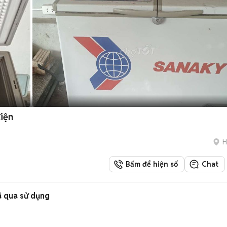
điện
H
Bấm để hiện số
Chat
ã qua sử dụng