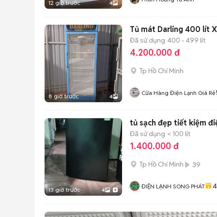
12 giờ trước
4
Tủ mát Darling 400 lít 
Đã sử dụng
400 - 499 lít
4.200.000 đ
Tp Hồ Chí Minh
Cửa Hàng Điện Lạnh Giá Rẻ
8 giờ trước
4
tủ sạch đẹp tiết kiệm đ
Đã sử dụng
< 100 lít
1.400.000 đ
Tp Hồ Chí Minh
39
4
ĐIỆN LẠNH SONG PHÁT
13 giờ trước
4