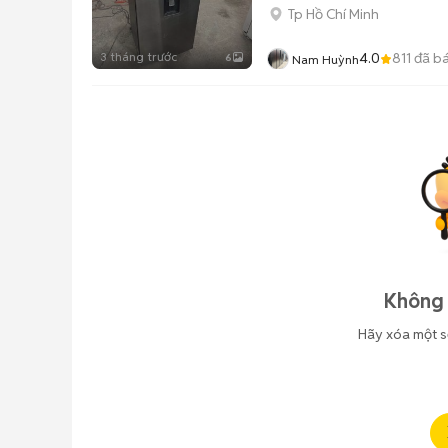
Tp Hồ Chí Minh
3 tháng trước
4.0
811
đã b
6
Nam Huỳnh
Không 
Hãy xóa một s