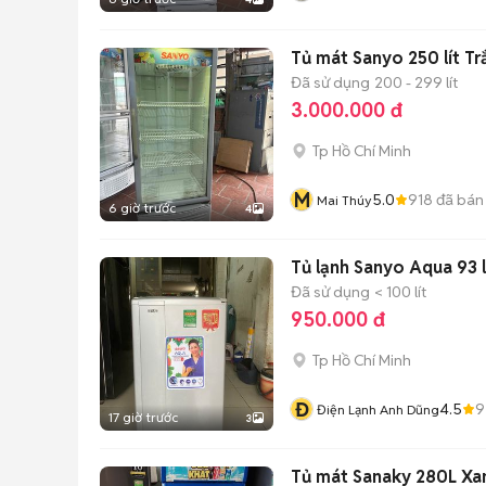
Tủ mát Sanyo 250 lít Tr
Đã sử dụng
200 - 299 lít
3.000.000 đ
Tp Hồ Chí Minh
M
5.0
918
đã bán
Mai Thúy
6 giờ trước
4
Tủ lạnh Sanyo Aqua 93 l
Đã sử dụng
< 100 lít
950.000 đ
Tp Hồ Chí Minh
Đ
4.5
9
Điện Lạnh Anh Dũng
17 giờ trước
3
Tủ mát Sanaky 280L Xa