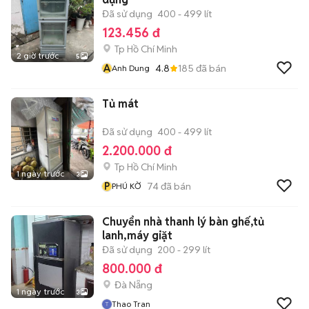
Đã sử dụng
400 - 499 lít
123.456 đ
Tp Hồ Chí Minh
2 giờ trước
5
A
4.8
185
đã bán
Anh Dung
Tủ mát
Đã sử dụng
400 - 499 lít
2.200.000 đ
Tp Hồ Chí Minh
1 ngày trước
3
P
74
đã bán
PHÚ KỜ
Chuyển nhà thanh lý bàn ghế,tủ
lanh,máy giặt
Đã sử dụng
200 - 299 lít
800.000 đ
Đà Nẵng
1 ngày trước
3
Thao Tran