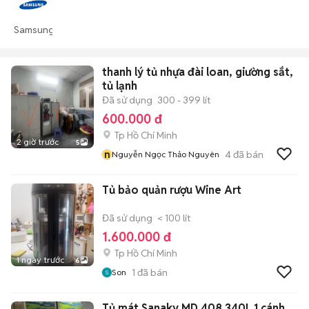
Samsung
thanh lý tủ nhựa đài loan, giường sắt,
tủ lạnh
Đã sử dụng
300 - 399 lít
600.000 đ
Tp Hồ Chí Minh
2 giờ trước
5
n
4
đã bán
Nguyễn Ngọc Thảo Nguyên
Tủ bảo quản rượu Wine Art
Đã sử dụng
< 100 lít
1.600.000 đ
Tp Hồ Chí Minh
1 ngày trước
6
1
đã bán
Son
Tủ mát Sanaky MD 408 340L 1 cánh