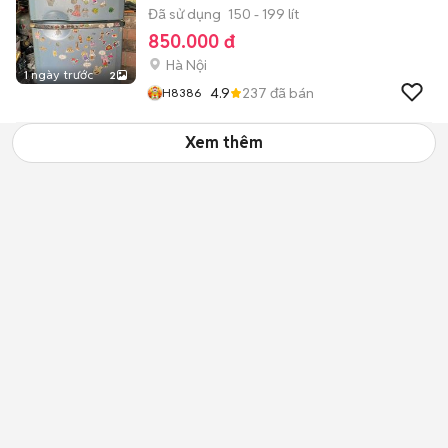
Đã sử dụng
150 - 199 lít
850.000 đ
Hà Nội
1 ngày trước
2
4.9
237
đã bán
H8386
Xem thêm