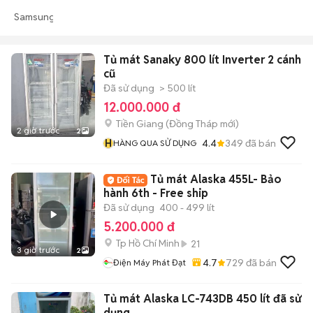
Samsung
Tủ mát Sanaky 800 lít Inverter 2 cánh
cũ
Đã sử dụng
> 500 lít
12.000.000 đ
Tiền Giang
(
Đồng Tháp
mới)
2 giờ trước
2
H
4.4
349
đã bán
HÀNG QUA SỬ DỤNG
Tủ mát Alaska 455L- Bảo
hành 6th - Free ship
Đã sử dụng
400 - 499 lít
5.200.000 đ
Tp Hồ Chí Minh
21
3 giờ trước
2
4.7
729
đã bán
Điện Máy Phát Đạt
Tủ mát Alaska LC-743DB 450 lít đã sử
dụng