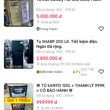
Đã sử dụng
300 - 399 lít
5.000.000 đ
Quảng Ninh
9 giờ trước
1
Trung Thành
Tủ SHARP 200 Lít. Tiết kiệm điện.
Ngăn Đá rộng.
Đã sử dụng
200 - 299 lít
2.800.000 đ
Bình Dương
(
TP Hồ Chí Minh
mới)
16 giờ trước
4
2427
đã
Đ
4.7
ĐIỆN MÁY HÙNG
bán
PHƯƠNG
🚨 TỦ SANYO 120L = THANH LÝ 999K
= CÓ BẢO HÀNH 🚨
Đã sử dụng
100 - 149 lít
999.999 đ
Tp Hồ Chí Minh