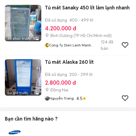
Tủ mát Sanaky 450 lít làm lạnh nhanh
Đã sử dụng
400 - 499 lít
4.200.000 đ
Bình Dương
(
TP Hồ Chí Minh
mới)
36 phút trước
2
124
đã
C
Cong Ty Dien Lanh Manh
bán
Cuong
Tủ mát Alaska 260 lít
Đã sử dụng
200 - 299 lít
2.800.000 đ
Đồng Nai
20 giờ trước
1
4.5
Nguyễn Trang
Bạn cần tìm
hãng
nào ?