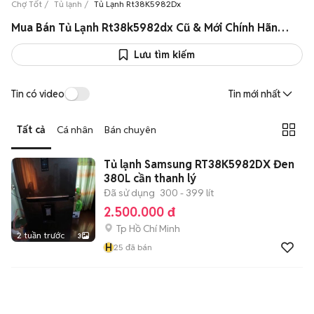
Chợ Tốt
Tủ lạnh
Tủ Lạnh Rt38K5982Dx
Mua Bán Tủ Lạnh Rt38k5982dx Cũ & Mới Chính Hãng Giá Rẻ
Lưu tìm kiếm
Tin có video
Tin mới nhất
Tất cả
Cá nhân
Bán chuyên
Tủ lạnh Samsung RT38K5982DX Đen
380L cần thanh lý
Đã sử dụng
300 - 399 lít
2.500.000 đ
Tp Hồ Chí Minh
2 tuần trước
3
H
25
đã bán