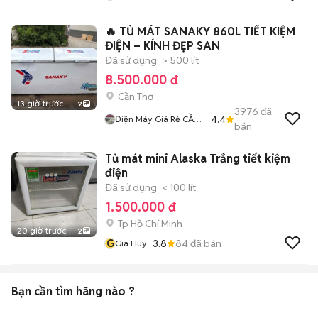
🔥 TỦ MÁT SANAKY 860L TIẾT KIỆM
ĐIỆN – KÍNH ĐẸP SAN
Đã sử dụng
> 500 lít
8.500.000 đ
Cần Thơ
13 giờ trước
2
3976
đã
4.4
Điện Máy Giá Rẻ CẦN
bán
THƠ
Tủ mát mini Alaska Trắng tiết kiệm
điện
Đã sử dụng
< 100 lít
1.500.000 đ
Tp Hồ Chí Minh
20 giờ trước
2
G
3.8
84
đã bán
Gia Huy
Bạn cần tìm
hãng
nào ?