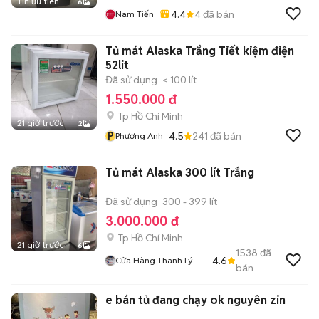
Tin ưu tiên
6
4.4
4
đã bán
Nam Tiến
Tủ mát Alaska Trắng Tiết kiệm điện
52lit
Đã sử dụng
< 100 lít
1.550.000 đ
Tp Hồ Chí Minh
21 giờ trước
2
P
4.5
241
đã bán
Phương Anh
Tủ mát Alaska 300 lít Trắng
Đã sử dụng
300 - 399 lít
3.000.000 đ
Tp Hồ Chí Minh
21 giờ trước
6
1538
đã
4.6
Cửa Hàng Thanh Lý
bán
Đồ Cũ
e bán tủ đang chạy ok nguyên zin