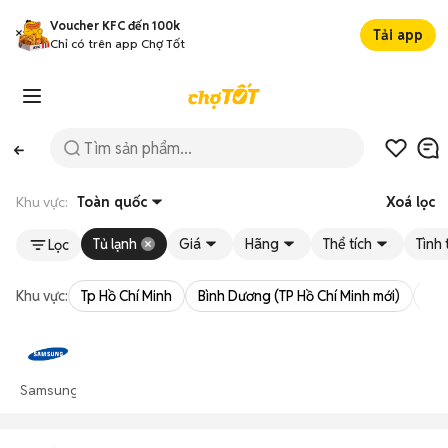
Voucher KFC đến 100k
Tải app
Chỉ có trên app Chợ Tốt
Khu vực:
Toàn quốc
Xoá lọc
Tủ lạnh
Giá
Hãng
Thể tích
Tình 
Lọc
Khu vực:
Tp Hồ Chí Minh
Bình Dương (TP Hồ Chí Minh mới)
Bà 
Samsung