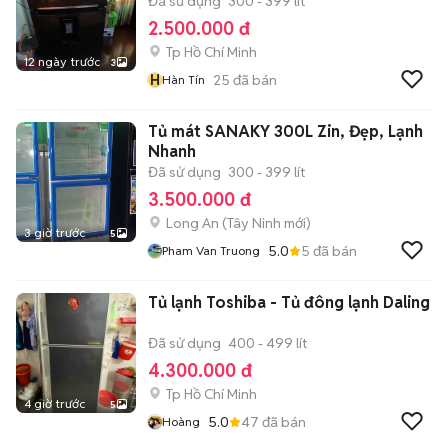
Đã sử dụng
300 - 399 lít
2.500.000 đ
Tp Hồ Chí Minh
12 ngày trước
3
H
25
đã bán
Hàn Tín
Tủ mát SANAKY 300L Zin, Đẹp, Lạnh
Nhanh
Đã sử dụng
300 - 399 lít
3.500.000 đ
Long An
(
Tây Ninh
mới)
3 giờ trước
5
5.0
5
đã bán
Pham Van Truong
Tủ lạnh Toshiba - Tủ đông lạnh Daling
Đã sử dụng
400 - 499 lít
4.300.000 đ
Tp Hồ Chí Minh
4 giờ trước
5
5.0
47
đã bán
Hoàng