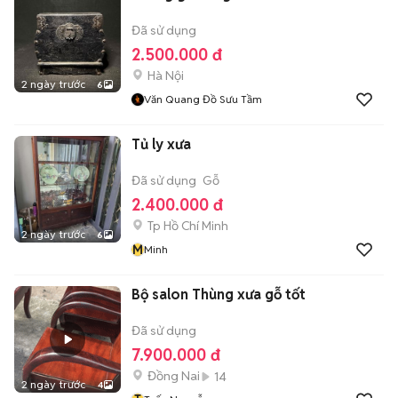
Đã sử dụng
2.500.000 đ
Hà Nội
2 ngày trước
6
Văn Quang Đồ Sưu Tầm
Tủ ly xưa
Đã sử dụng
Gỗ
2.400.000 đ
Tp Hồ Chí Minh
2 ngày trước
6
M
Minh
Bộ salon Thùng xưa gỗ tốt
Đã sử dụng
7.900.000 đ
Đồng Nai
14
2 ngày trước
4