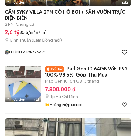
Tin ưu tiên
12
CĂN SYKY VILLA 2PN CÓ HỒ BƠI + SÂN VUỜN TRỰC
DIỆN BIỂN
2 PN
Chung cư
2,6 tỷ
30 tr/m²
87 m²
Bình Thuận
(
Lâm Đồng
mới)
HUỲNH PHONG APEC
MANDALA MŨI NÉ
iPad Gen 10 64GB WiFi P92-
100% 98.5%-Góp-Thu Mua
iPad Gen 10
64 GB
3 tháng
7.800.000 đ
Tp Hồ Chí Minh
Tin ưu tiên
4
Hoàng Hiệp Mobile