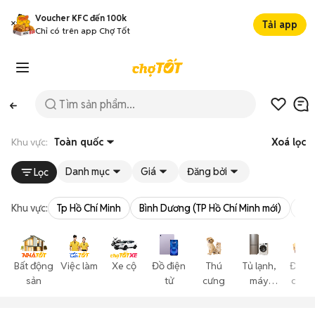
Voucher KFC đến 100k
Tải app
Chỉ có trên app Chợ Tốt
Khu vực:
Toàn quốc
Xoá lọc
Danh mục
Giá
Đăng bởi
Lọc
Khu vực:
Tp Hồ Chí Minh
Bình Dương (TP Hồ Chí Minh mới)
Bà 
Bất động
Việc làm
Xe cộ
Đồ điện
Thú
Tủ lạnh,
Đồ gi
sản
tử
cưng
máy
dụng
lạnh,
nội thấ
máy giặt
cây cả