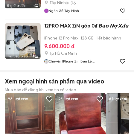
Tây Ninh
96
5 giờ trước
1
Ngân Gỗ Tây Ninh
12PRO MAX ZiN góp 0₫ 𝘽𝙖𝙤 𝙉𝙤̛̣ 𝙓𝙖̂́𝙪
iPhone 12 Pro Max
128 GB
Hết bảo hành
9.600.000 đ
Tp Hồ Chí Minh
Tin tiêu biểu
5
Chuyên IPhone Zin Bán Lẻ
TPHCM
Xem ngoại hình sản phẩm qua video
Mua bán dễ dàng khi xem tin có video
96
lượt xem
25
lượt xem
8
lượt xem