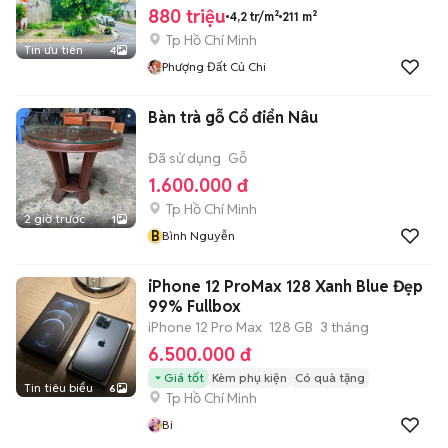
880 triệu
4,2 tr/m²
211 m²
Tp Hồ Chí Minh
Tin ưu tiên
4
Phượng Đất Củ Chi
Bàn trà gỗ Cổ điển Nâu
Đã sử dụng
Gỗ
1.600.000 đ
Tp Hồ Chí Minh
2 giờ trước
1
B
Bình Nguyễn
iPhone 12 ProMax 128 Xanh Blue Đẹp
99% Fullbox
iPhone 12 Pro Max
128 GB
3 tháng
6.500.000 đ
Giá tốt
Kèm phụ kiện
Có quà tặng
Tin tiêu biểu
6
Tp Hồ Chí Minh
Bi