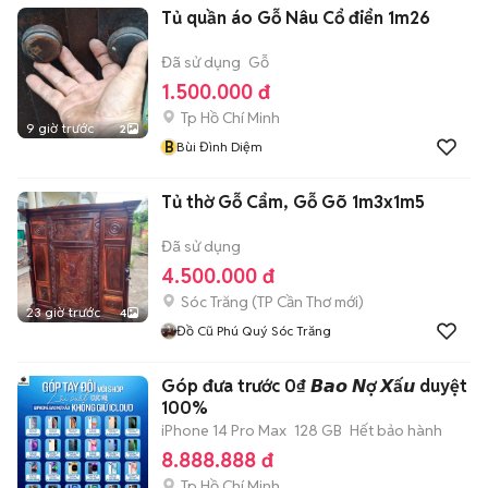
Tủ quần áo Gỗ Nâu Cổ điển 1m26
Đã sử dụng
Gỗ
1.500.000 đ
Tp Hồ Chí Minh
9 giờ trước
2
B
Bùi Đình Diệm
Tủ thờ Gỗ Cẩm, Gỗ Gõ 1m3x1m5
Đã sử dụng
4.500.000 đ
Sóc Trăng
(
TP Cần Thơ
mới)
23 giờ trước
4
Đồ Cũ Phú Quý Sóc Trăng
Góp đưa trước 0₫ 𝘽𝙖𝙤 𝙉ợ 𝙓ấ𝙪 duyệt
100%
iPhone 14 Pro Max
128 GB
Hết bảo hành
8.888.888 đ
Tp Hồ Chí Minh