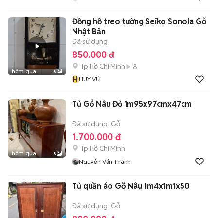
Đồng hồ treo tường Seiko Sonola Gỗ
Nhật Bản
Đã sử dụng
850.000 đ
Tp Hồ Chí Minh
8
hôm qua
6
H
HUY VŨ
Tủ Gỗ Nâu Đỏ 1m95x97cmx47cm
Đã sử dụng
Gỗ
1.700.000 đ
Tp Hồ Chí Minh
hôm qua
6
Nguyễn Văn Thành
Tủ quần áo Gỗ Nâu 1m4x1m1x50
Đã sử dụng
Gỗ