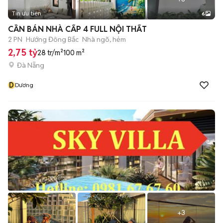
Tin ưu tiên
6
CẦN BÁN NHÀ CẤP 4 FULL NỘI THẤT
2 PN
Hướng Đông Bắc
Nhà ngõ, hẻm
2,75 tỷ
28 tr/m²
100 m²
Đà Nẵng
D
Dương
+
3