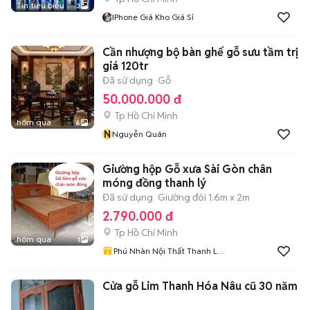
Tin tiêu biểu
3
IPhone Giá Kho Giá Sỉ
Cần nhượng bộ bàn ghế gỗ sưu tầm trị
giá 120tr
Đã sử dụng
Gỗ
50.000.000 đ
Tp Hồ Chí Minh
hôm qua
6
N
Nguyễn Quân
Giường hộp Gỗ xưa Sài Gòn chân
móng đồng thanh lý
Đã sử dụng
Giường đôi 1.6m x 2m
2.790.000 đ
Tp Hồ Chí Minh
hôm qua
1
Phú Nhàn Nội Thất Thanh Lý
Sài Gòn
Cửa gỗ Lim Thanh Hóa Nâu cũ 30 năm