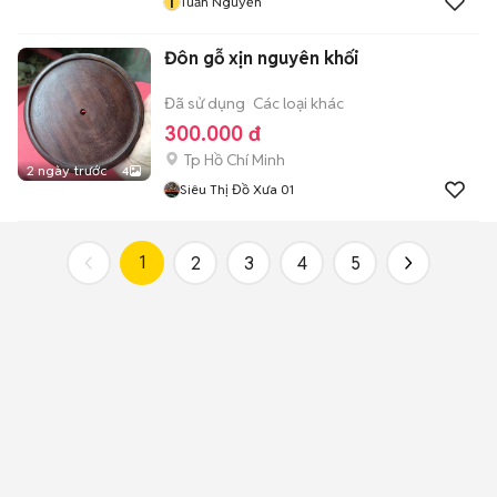
T
Tuấn Nguyễn
Đôn gỗ xịn nguyên khối
Đã sử dụng
Các loại khác
300.000 đ
Tp Hồ Chí Minh
2 ngày trước
4
Siêu Thị Đồ Xưa 01
1
2
3
4
5