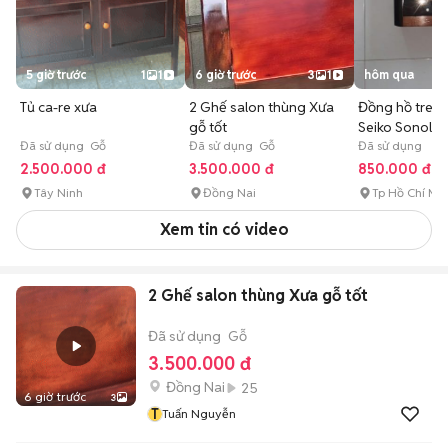
5 giờ trước
1
1
6 giờ trước
3
1
hôm qua
Tủ ca-re xưa
2 Ghế salon thùng Xưa
Đồng hồ treo
gỗ tốt
Seiko Sonola 
Đã sử dụng Gỗ
Đã sử dụng Gỗ
Bản
Đã sử dụng
2.500.000 đ
3.500.000 đ
850.000 đ
Tây Ninh
Đồng Nai
Tp Hồ Chí Mi
Xem tin có video
2 Ghế salon thùng Xưa gỗ tốt
Đã sử dụng
Gỗ
3.500.000 đ
Đồng Nai
25
6 giờ trước
3
T
Tuấn Nguyễn