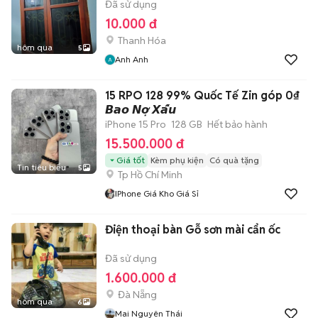
Đã sử dụng
10.000 đ
Thanh Hóa
hôm qua
5
Anh Anh
15 RPO 128 99% Quốc Tế Zin góp 0₫
𝘽𝙖𝙤 𝙉𝙤̛̣ 𝙓𝙖̂́𝙪
iPhone 15 Pro
128 GB
Hết bảo hành
15.500.000 đ
Giá tốt
Kèm phụ kiện
Có quà tặng
Tin tiêu biểu
5
Tp Hồ Chí Minh
IPhone Giá Kho Giá Sỉ
Điện thoại bàn Gỗ sơn mài cẩn ốc
Đã sử dụng
1.600.000 đ
Đà Nẵng
hôm qua
6
Mai Nguyên Thái