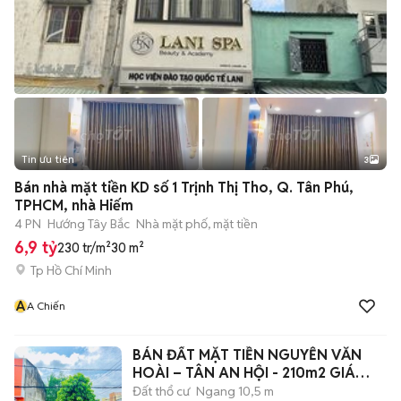
Tin ưu tiên
3
Bán nhà mặt tiền KD số 1 Trịnh Thị Tho, Q. Tân Phú,
TPHCM, nhà Hiếm
4 PN
Hướng Tây Bắc
Nhà mặt phố, mặt tiền
6,9 tỷ
230 tr/m²
30 m²
Tp Hồ Chí Minh
A
A Chiến
BÁN ĐẤT MẶT TIỀN NGUYỄN VĂN
HOÀI – TÂN AN HỘI - 210m2 GIÁ
880TR
Đất thổ cư
Ngang 10,5 m