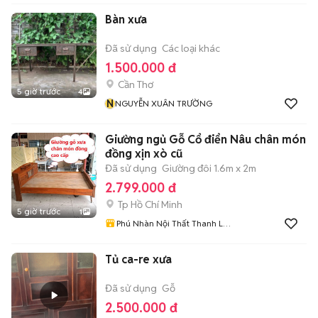
Bàn xưa
Đã sử dụng
Các loại khác
1.500.000 đ
Cần Thơ
5 giờ trước
4
N
NGUYỄN XUÂN TRƯỜNG
Giường ngủ Gỗ Cổ điển Nâu chân món
đồng xịn xò cũ
Đã sử dụng
Giường đôi 1.6m x 2m
2.799.000 đ
Tp Hồ Chí Minh
5 giờ trước
1
Phú Nhàn Nội Thất Thanh Lý
Sài Gòn
Tủ ca-re xưa
Đã sử dụng
Gỗ
2.500.000 đ