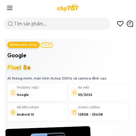
ĐÁNG MUA 2026
GIÁ RẺ
Google
Pixel 8a
AI thông minh, màn hình Actua 120Hz và camera đỉnh cao
THƯƠNG HIỆU
RA MẮT
Google
05/2024
HỆ ĐIỀU HÀNH
DUNG LƯỢNG
Android 14
128GB - 256GB