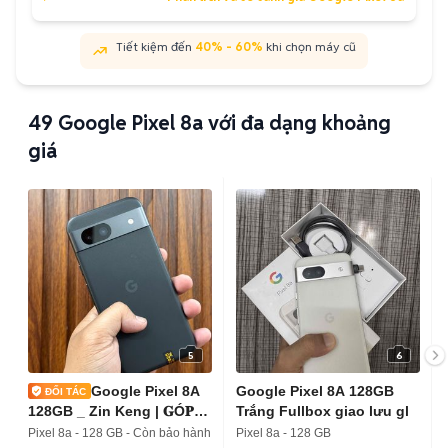
Tiết kiệm đến
40% - 60%
khi chọn máy cũ
49
Google Pixel 8a với đa dạng khoảng
giá
5
6
Google Pixel 8A
Google Pixel 8A 128GB
128GB _ Zin Keng | 𝐆Ó𝐏
Trắng Fullbox giao lưu gl
𝐎𝐍𝐋𝐈𝐍𝐄
Pixel 8a - 128 GB - Còn bảo hành
Pixel 8a - 128 GB