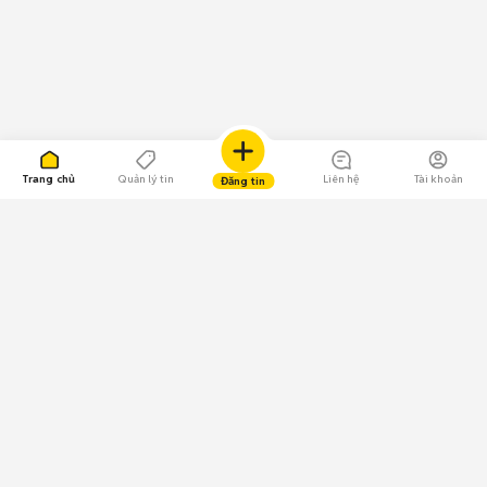
Trang chủ
Quản lý tin
Liên hệ
Tài khoản
Đăng tin
109.000 Bình chọn
Tải ứng dụng Chợ Tốt
Về Chợ Tốt
Quy chế sàn
Chính sách bảo mật
Giải quyết tranh chấp