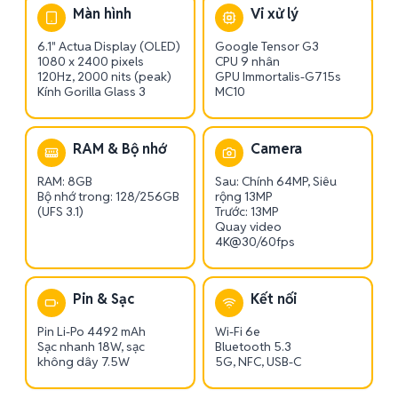
Màn hình
Vi xử lý
6.1" Actua Display (OLED)
Google Tensor G3
1080 x 2400 pixels
CPU 9 nhân
120Hz, 2000 nits (peak)
GPU Immortalis-G715s
Kính Gorilla Glass 3
MC10
RAM & Bộ nhớ
Camera
RAM: 8GB
Sau: Chính 64MP, Siêu
Bộ nhớ trong: 128/256GB
rộng 13MP
(UFS 3.1)
Trước: 13MP
Quay video
4K@30/60fps
Pin & Sạc
Kết nối
Pin Li-Po 4492 mAh
Wi-Fi 6e
Sạc nhanh 18W, sạc
Bluetooth 5.3
không dây 7.5W
5G, NFC, USB-C