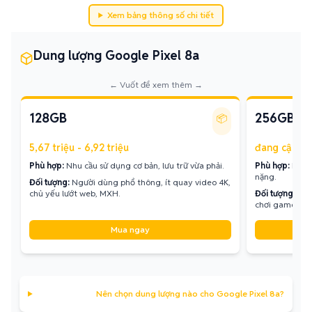
Xem bảng thông số chi tiết
Dung lượng Google Pixel 8a
← Vuốt để xem thêm →
128GB
256GB
📦
5,67 triệu - 6,92 triệu
đang cập nh
Phù hợp:
Nhu cầu sử dụng cơ bản, lưu trữ vừa phải.
Phù hợp:
Lưu t
nặng.
Đối tượng:
Người dùng phổ thông, ít quay video 4K,
chủ yếu lướt web, MXH.
Đối tượng:
Ngư
chơi game.
Mua ngay
Nên chọn dung lượng nào cho Google Pixel 8a?