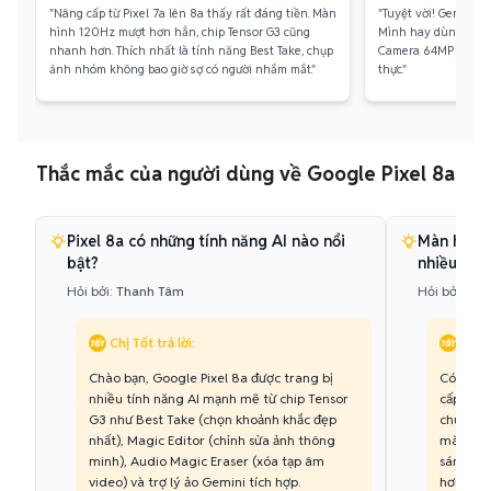
"Nâng cấp từ Pixel 7a lên 8a thấy rất đáng tiền. Màn
"Tuyệt vời! Gemini A
hình 120Hz mượt hơn hẳn, chip Tensor G3 cũng
Mình hay dùng để tó
nhanh hơn. Thích nhất là tính năng Best Take, chụp
Camera 64MP chụp ản
ảnh nhóm không bao giờ sợ có người nhắm mắt."
thực."
Thắc mắc của người dùng về Google Pixel 8a
Pixel 8a có những tính năng AI nào nổi
Màn hình 
bật?
nhiều khô
Hỏi bởi:
Thanh Tâm
Hỏi bởi:
Min
Chị Tốt trả lời:
Chị T
Chào bạn, Google Pixel 8a được trang bị
Có bạn 
nhiều tính năng AI mạnh mẽ từ chip Tensor
cấp lớn,
G3 như Best Take (chọn khoảnh khắc đẹp
chuyển c
nhất), Magic Editor (chỉnh sửa ảnh thông
màn hìn
minh), Audio Magic Eraser (xóa tạp âm
sáng tối
video) và trợ lý ảo Gemini tích hợp.
hơn khi 