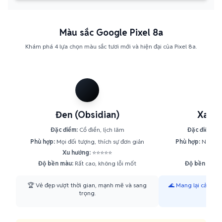
Màu sắc Google Pixel 8a
Khám phá 4 lựa chọn màu sắc tươi mới và hiện đại của Pixel 8a.
Đen (Obsidian)
Xanh 
Đặc điểm:
Cổ điển, lịch lãm
Đặc điểm:
Tư
Phù hợp:
Mọi đối tượng, thích sự đơn giản
Phù hợp:
Người tr
Xu hướng:
⭐⭐⭐⭐⭐
Xu h
Độ bền màu:
Rất cao, không lỗi mốt
Độ bền màu:
🏆 Vẻ đẹp vượt thời gian, mạnh mẽ và sang
🌊 Mang lại cảm giá
trọng.