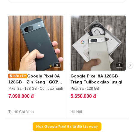
5
6
Google Pixel 8A
Google Pixel 8A 128GB
128GB _ Zin Keng | 𝐆Ó𝐏
Trắng Fullbox giao lưu gl
𝐎𝐍𝐋𝐈𝐍𝐄
Pixel 8a - 128 GB - Còn bảo hành
Pixel 8a - 128 GB
7.090.000 đ
5.650.000 đ
Tp Hồ Chí Minh
Hà Nội
Mua Google Pixel 8a từ đối tác ngay