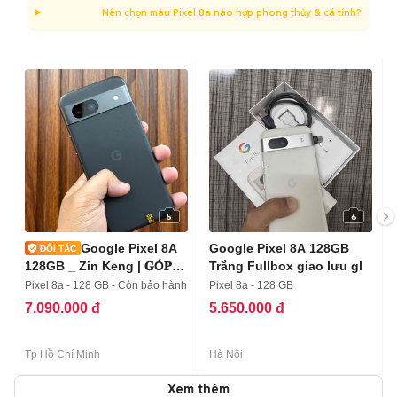
Nên chọn màu Pixel 8a nào hợp phong thủy & cá tính?
5
6
Google Pixel 8A
Google Pixel 8A 128GB
128GB _ Zin Keng | 𝐆Ó𝐏
Trắng Fullbox giao lưu gl
𝐎𝐍𝐋𝐈𝐍𝐄
Pixel 8a - 128 GB - Còn bảo hành
Pixel 8a - 128 GB
7.090.000 đ
5.650.000 đ
Tp Hồ Chí Minh
Hà Nội
Xem thêm