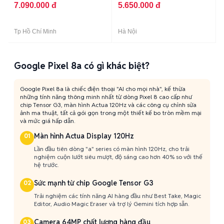
7.090.000 đ
5.650.000 đ
Tp Hồ Chí Minh
Hà Nội
Google Pixel 8a có gì khác biệt?
Google Pixel 8a là chiếc điện thoại "AI cho mọi nhà", kế thừa
những tính năng thông minh nhất từ dòng Pixel 8 cao cấp như
chip Tensor G3, màn hình Actua 120Hz và các công cụ chỉnh sửa
ảnh ma thuật, tất cả gói gọn trong một thiết kế bo tròn mềm mại
và mức giá hấp dẫn.
Màn hình Actua Display 120Hz
01
Lần đầu tiên dòng "a" series có màn hình 120Hz, cho trải
nghiệm cuộn lướt siêu mượt, độ sáng cao hơn 40% so với thế
hệ trước.
Sức mạnh từ chip Google Tensor G3
02
Trải nghiệm các tính năng AI hàng đầu như Best Take, Magic
Editor, Audio Magic Eraser và trợ lý Gemini tích hợp sẵn.
Camera 64MP chất lượng hàng đầu
03