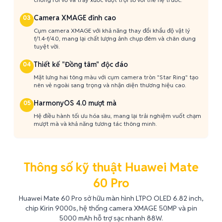
Camera XMAGE đỉnh cao
03
Cụm camera XMAGE với khả năng thay đổi khẩu độ vật lý
f/1.4-f/4.0, mang lại chất lượng ảnh chụp đêm và chân dung
tuyệt vời.
Thiết kế "Đồng tâm" độc đáo
04
Mặt lưng hai tông màu với cụm camera tròn "Star Ring" tạo
nên vẻ ngoài sang trọng và nhận diện thương hiệu cao.
HarmonyOS 4.0 mượt mà
05
Hệ điều hành tối ưu hóa sâu, mang lại trải nghiệm vuốt chạm
mượt mà và khả năng tương tác thông minh.
Thông số kỹ thuật Huawei Mate
60 Pro
Huawei Mate 60 Pro sở hữu màn hình LTPO OLED 6.82 inch,
chip Kirin 9000s, hệ thống camera XMAGE 50MP và pin
5000 mAh hỗ trợ sạc nhanh 88W.