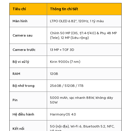
Tiêu chí
Thông tin chi tiết
Màn hình
LTPO OLED 6.82", 120Hz, 1 tỷ màu
Chính 50 MP (OIS, f/1.4-f/4.0) & Phụ 48 MP
Camera sau
(Tele), 12 MP (Siêu rộng)
Camera trước
13 MP + TOF 3D
Bộ vi xử lý
Kirin 9000s (7 nm)
RAM
12GB
Bộ nhớ trong
256GB / 512GB / 1TB
5000 mAh, sạc nhanh 88W, không dây
Pin
50W
Hệ điều hành
HarmonyOS 4.0
5G (nội địa), Wi-Fi 6, Bluetooth 5.2, NFC,
Kết nối
Vệ tinh