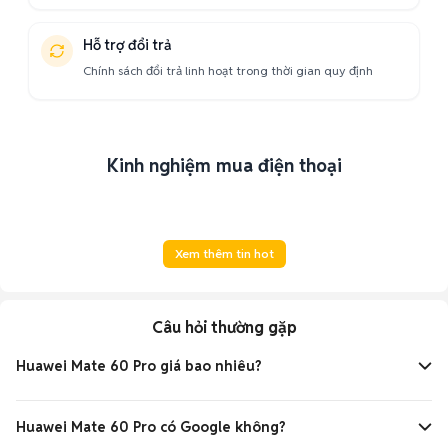
Hỗ trợ đổi trả
Chính sách đổi trả linh hoạt trong thời gian quy định
Kinh nghiệm mua điện thoại
Xem thêm tin hot
Câu hỏi thường gặp
Huawei Mate 60 Pro giá bao nhiêu?
Giá Huawei Mate 60 Pro đã qua sử dụng hiện dao động từ
14 triệu
đến
18 triệu đồng
, tùy vào dung lượng bộ nhớ,
Huawei Mate 60 Pro có Google không?
màu sắc và tình trạng máy. Đây là mức giá hấp dẫn cho một