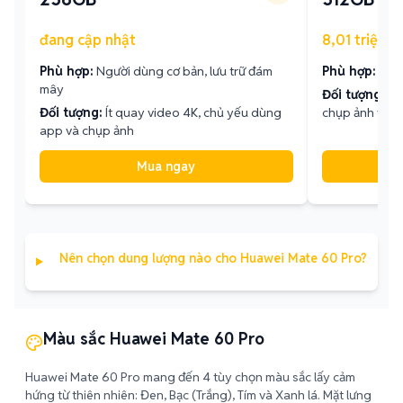
đang cập nhật
8,01 triệu - 
Phù hợp:
Người dùng cơ bản, lưu trữ đám
Phù hợp:
Lưu 
mây
Đối tượng:
Ng
Đối tượng:
Ít quay video 4K, chủ yếu dùng
chụp ảnh và c
app và chụp ảnh
Mua ngay
Nên chọn dung lượng nào cho Huawei Mate 60 Pro?
Màu sắc Huawei Mate 60 Pro
Huawei Mate 60 Pro mang đến 4 tùy chọn màu sắc lấy cảm
hứng từ thiên nhiên: Đen, Bạc (Trắng), Tím và Xanh lá. Mặt lưng