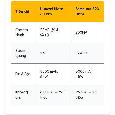
Huawei Mate
Samsung S23
Tiêu chí
60 Pro
Ultra
Camera
50MP (f/1.4-
200MP
chính
f/4.0)
Zoom
3.5x
3x & 10x
quang
5000 mAh,
5000 mAh,
Pin & Sạc
88W
45W
Khoảng
8,17 triệu - 9,98
9,9 triệu - 12,1
giá
triệu
triệu