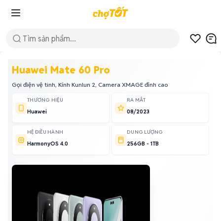
Huawei Mate 60 Pro
Gọi điện vệ tinh, Kính Kunlun 2, Camera XMAGE đỉnh cao
THƯƠNG HIỆU
RA MẮT
Huawei
08/2023
HỆ ĐIỀU HÀNH
DUNG LƯỢNG
HarmonyOS 4.0
256GB - 1TB