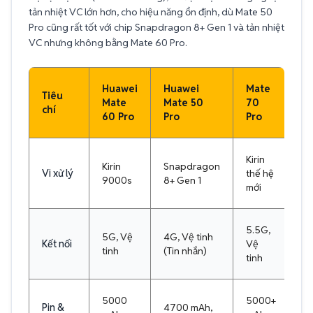
tản nhiệt VC lớn hơn, cho hiệu năng ổn định, dù Mate 50
Pro cũng rất tốt với chip Snapdragon 8+ Gen 1 và tản nhiệt
VC nhưng không bằng Mate 60 Pro.
Huawei
Huawei
Mate
Tiêu
Mate
Mate 50
70
chí
60 Pro
Pro
Pro
Kirin
Kirin
Snapdragon
Vi xử lý
thế hệ
9000s
8+ Gen 1
mới
5.5G,
5G, Vệ
4G, Vệ tinh
Kết nối
Vệ
tinh
(Tin nhắn)
tinh
5000
5000+
Pin &
4700 mAh,