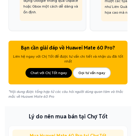
dụng Google thông qua Gspace
mượt các tựa gam
hoặc Gbox một cách dễ dàng và
như Liên Quân, P
ổn định.
họa cao mà nhiệt đ
Bạn cần giải đáp về Huawei Mate 60 Pro?
Liên hệ ngay với Chị Tốt để được tư vấn chi tiết và nhận ưu đãi tốt
nhất
Chat với Chị Tốt ngay
Gọi tư vấn ngay
*Nội dung được tổng hợp từ các câu hỏi người dùng quan tâm và thắc
mắc về Huawei Mate 60 Pro
Lý do nên mua bán tại Chợ Tốt
Mua Huawei Mate 60 Pro tại Chợ Tốt