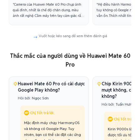
"Camera của Huawei Mate 60 Pro chụp ảnh
"Hệ điều hành HarmonyOS 
quá đỉnh, nhất là chế độ chân dung, màu
tuy không có Google nhưng
ảnh rất nghệ. Cầm máy trên tay cảm giác rất
vẫn ổn. Thích nhất tính năn
sang trọng và chắc chắn."
phượt yên tâm hẳn."
Vuốt hoặc kéo sang để xem thêm đánh giá
Thắc mắc của người dùng về Huawei Mate 60
Pro
Huawei Mate 60 Pro có cài được
Chip Kirin 9000s 
Google Play không?
mượt không, có b
không?
Hỏi bởi:
Ngọc Sơn
Hỏi bởi:
Tuấn Hưng
Chị Tốt trả lời:
Chị Tốt trả lời:
Mặc định máy chạy HarmonyOS
và không có Google Play. Tuy
Kirin 9000s là co
nhiên, bạn có thể cài đặt các ứng
được tối ưu tốt. Bạ