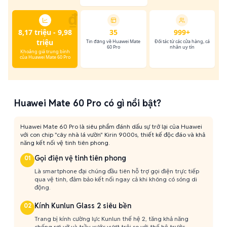
₫
8,17 triệu - 9,98
35
999+
triệu
Tin đăng về Huawei Mate
Đối tác từ các cửa hàng, cá
60 Pro
nhân uy tín
Khoảng giá trung bình
của Huawei Mate 60 Pro
Huawei Mate 60 Pro có gì nổi bật?
Huawei Mate 60 Pro là siêu phẩm đánh dấu sự trở lại của Huawei
với con chip "cây nhà lá vườn" Kirin 9000s, thiết kế độc đáo và khả
năng kết nối vệ tinh tiên phong.
Gọi điện vệ tinh tiên phong
01
Là smartphone đại chúng đầu tiên hỗ trợ gọi điện trực tiếp
qua vệ tinh, đảm bảo kết nối ngay cả khi không có sóng di
động.
Kính Kunlun Glass 2 siêu bền
02
Trang bị kính cường lực Kunlun thế hệ 2, tăng khả năng
chống rơi vỡ và trầy xước vượt trội so với thế hệ trước.