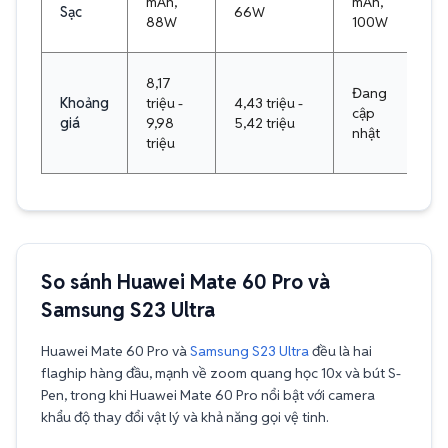
mAh,
mAh,
Sạc
66W
88W
100W
8,17
Đang
Khoảng
triệu -
4,43 triệu -
cập
giá
9,98
5,42 triệu
nhật
triệu
So sánh Huawei Mate 60 Pro và
Samsung S23 Ultra
Huawei Mate 60 Pro và
Samsung S23 Ultra
đều là hai
flaghip hàng đầu, mạnh về zoom quang học 10x và bút S-
Pen, trong khi Huawei Mate 60 Pro nổi bật với camera
khẩu độ thay đổi vật lý và khả năng gọi vệ tinh.