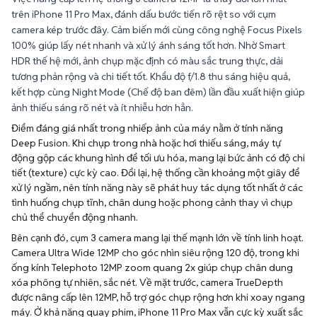
100% giúp lấy nét nhanh và xử lý ánh sáng tốt hơn. Nhờ Smart
HDR thế hệ mới, ảnh chụp mặc định có màu sắc trung thực, dải
tương phản rộng và chi tiết tốt. Khẩu độ f/1.8 thu sáng hiệu quả,
kết hợp cùng Night Mode (Chế độ ban đêm) lần đầu xuất hiện giúp
ảnh thiếu sáng rõ nét và ít nhiễu hơn hẳn.
Điểm đáng giá nhất trong nhiếp ảnh của máy nằm ở tính năng
Deep Fusion. Khi chụp trong nhà hoặc hơi thiếu sáng, máy tự
động gộp các khung hình để tối ưu hóa, mang lại bức ảnh có độ chi
tiết (texture) cực kỳ cao. Đổi lại, hệ thống cần khoảng một giây để
xử lý ngầm, nên tính năng này sẽ phát huy tác dụng tốt nhất ở các
tình huống chụp tĩnh, chân dung hoặc phong cảnh thay vì chụp
chủ thể chuyển động nhanh.
Bên cạnh đó, cụm 3 camera mang lại thế mạnh lớn về tính linh hoạt.
Camera Ultra Wide 12MP cho góc nhìn siêu rộng 120 độ, trong khi
ống kính Telephoto 12MP zoom quang 2x giúp chụp chân dung
xóa phông tự nhiên, sắc nét. Về mặt trước, camera TrueDepth
được nâng cấp lên 12MP, hỗ trợ góc chụp rộng hơn khi xoay ngang
máy. Ở khả năng quay phim, iPhone 11 Pro Max vẫn cực kỳ xuất sắc
với chuẩn video 4K 60fps trên mọi ống kính, dải nhạy sáng mở
rộng (EDR) và chống rung quang học (OIS) mượt mà.