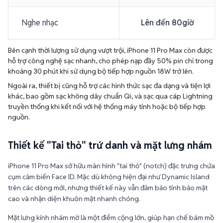
Bên cạnh thời lượng sử dụng vượt trội, iPhone 11 Pro Max còn được
hỗ trợ công nghệ sạc nhanh, cho phép nạp đầy 50% pin chỉ trong
khoảng 30 phút khi sử dụng bộ tiếp hợp nguồn 18W trở lên.
Ngoài ra, thiết bị cũng hỗ trợ các hình thức sạc đa dạng và tiện lợi
khác, bao gồm sạc không dây chuẩn Qi, và sạc qua cáp Lightning
truyền thống khi kết nối với hệ thống máy tính hoặc bộ tiếp hợp
nguồn.
Thiết kế "Tai thỏ" trứ danh và mặt lưng nhám
iPhone 11 Pro Max sở hữu màn hình "tai thỏ" (notch) đặc trưng chứa
cụm cảm biến Face ID. Mặc dù không hiện đại như Dynamic Island
trên các dòng mới, nhưng thiết kế này vẫn đảm bảo tính bảo mật
cao và nhận diện khuôn mặt nhanh chóng.
Mặt lưng kính nhám mờ là một điểm cộng lớn, giúp hạn chế bám mồ
hôi và dấu vân tay, đồng thời tạo cảm giác sang trọng, cao cấp.
Phần khung viền thép không gỉ được bo cong nhẹ nhàng, giúp