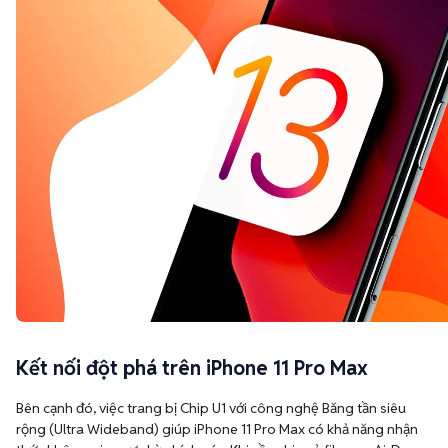
Kết nối đột phá trên iPhone 11 Pro Max
Bên cạnh đó, việc trang bị Chip U1 với công nghệ Băng tần siêu
rộng (Ultra Wideband) giúp iPhone 11 Pro Max có khả năng nhận
thức không gian cực kỳ chính xác. Khi cần chia sẻ file qua AirDrop,
máy sẽ ưu tiên định vị và hướng kết nối thẳng đến chiếc iPhone có
chip U1 khác, giúp việc truyền dữ liệu diễn ra nhanh chóng và