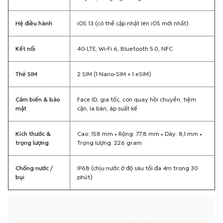
Kết nối
4G LTE, Wi-Fi 6, Bluetooth 5.0, NFC
Thẻ SIM
2 SIM (1 Nano-SIM + 1 eSIM)
Cảm biến & bảo
Face ID, gia tốc, con quay hồi chuyển, tiệm
mật
cận, la bàn, áp suất kế
Kích thước &
Cao: 158 mm • Rộng: 77,8 mm • Dày: 8,1 mm •
trọng lượng
Trọng lượng: 226 gram
Chống nước /
IP68 (chịu nước ở độ sâu tối đa 4m trong 30
bụi
phút)