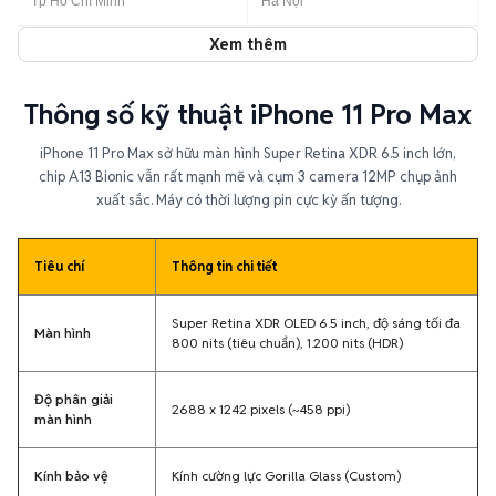
Thông số kỹ thuật iPhone 11 Pro Max
iPhone 11 Pro Max sở hữu màn hình Super Retina XDR 6.5 inch lớn,
chip A13 Bionic vẫn rất mạnh mẽ và cụm 3 camera 12MP chụp ảnh
xuất sắc. Máy có thời lượng pin cực kỳ ấn tượng.
Tiêu chí
Thông tin chi tiết
Super Retina XDR OLED 6.5 inch, độ sáng tối đa
Màn hình
800 nits (tiêu chuẩn), 1.200 nits (HDR)
Độ phân giải
2688 x 1242 pixels (~458 ppi)
màn hình
Kính bảo vệ
Kính cường lực Gorilla Glass (Custom)
3 camera 12MP: Chính (f/1.8, OIS), Siêu rộng
Camera sau
(f/2.4), Tele (f/2.0, zoom quang 2x, OIS)