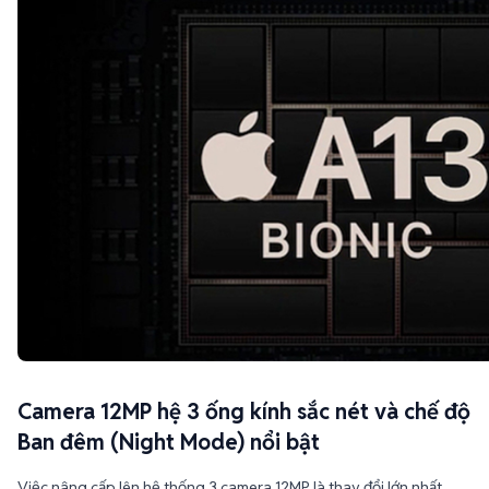
Camera 12MP hệ 3 ống kính sắc nét và chế độ
Ban đêm (Night Mode) nổi bật
Việc nâng cấp lên hệ thống 3 camera 12MP là thay đổi lớn nhất
trên iPhone 11 Pro Max, đánh dấu bước tiến rõ rệt so với cụm
camera kép trước đây. Cảm biến mới cùng công nghệ Focus Pixels