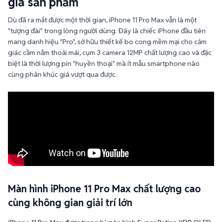
"tượng đài" trong lòng người dùng. Đây là chiếc iPhone đầu tiên
mang danh hiệu "Pro", sở hữu thiết kế bo cong mềm mại cho cảm
giác cầm nắm thoải mái, cụm 3 camera 12MP chất lượng cao và đặc
biệt là thời lượng pin "huyền thoại" mà ít mẫu smartphone nào
cùng phân khúc giá vượt qua được.
Màn hình iPhone 11 Pro Max chất lượng cao
cùng không gian giải trí lớn
iPhone 11 Pro Max được trang bị màn hình Super Retina XDR OLED
6.5 inch với độ phân giải 2688 x 1242 pixels và mật độ điểm ảnh
khoảng 458 ppi, mang lại khả năng hiển thị sắc nét, màu sắc chính