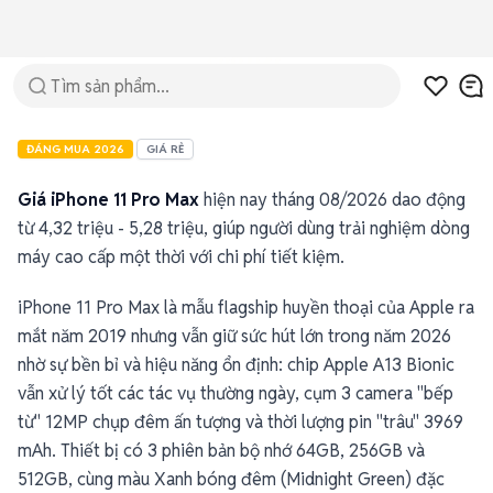
iPhone 11 Pro Max
ĐÁNG MUA 2026
GIÁ RẺ
Giá iPhone 11 Pro Max
hiện nay tháng 08/2026 dao động
từ 4,32 triệu - 5,28 triệu, giúp người dùng trải nghiệm dòng
máy cao cấp một thời với chi phí tiết kiệm.
iPhone 11 Pro Max là mẫu flagship huyền thoại của Apple ra
mắt năm 2019 nhưng vẫn giữ sức hút lớn trong năm 2026
nhờ sự bền bỉ và hiệu năng ổn định: chip Apple A13 Bionic
vẫn xử lý tốt các tác vụ thường ngày, cụm 3 camera "bếp
từ" 12MP chụp đêm ấn tượng và thời lượng pin "trâu" 3969
mAh. Thiết bị có 3 phiên bản bộ nhớ 64GB, 256GB và
512GB, cùng màu Xanh bóng đêm (Midnight Green) đặc
trưng.