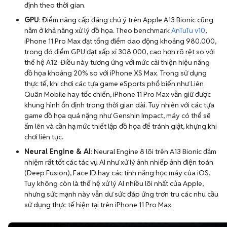
nằm ở khả năng xử lý đồ họa. Theo benchmark
AnTuTu v10
,
iPhone 11 Pro Max đạt tổng điểm dao động khoảng 980.000,
trong đó điểm GPU đạt xấp xỉ 308.000, cao hơn rõ rệt so với
thế hệ A12. Điều này tương ứng với mức cải thiện hiệu năng
đồ họa khoảng 20% so với iPhone XS Max. Trong sử dụng
thực tế, khi chơi các tựa game eSports phổ biến như Liên
Quân Mobile hay tốc chiến, iPhone 11 Pro Max vẫn giữ được
khung hình ổn định trong thời gian dài. Tuy nhiên với các tựa
game đồ họa quá nặng như Genshin Impact, máy có thể sẽ
ấm lên và cần hạ mức thiết lập đồ họa để tránh giật, khựng khi
chơi liên tục.
Neural Engine & AI
: Neural Engine 8 lõi trên A13 Bionic đảm
nhiệm rất tốt các tác vụ AI như xử lý ảnh nhiếp ảnh điện toán
(Deep Fusion), Face ID hay các tính năng học máy của iOS.
Tuy không còn là thế hệ xử lý AI nhiều lõi nhất của Apple,
nhưng sức mạnh này vẫn dư sức đáp ứng trơn tru các nhu cầu
sử dụng thực tế hiện tại trên iPhone 11 Pro Max.