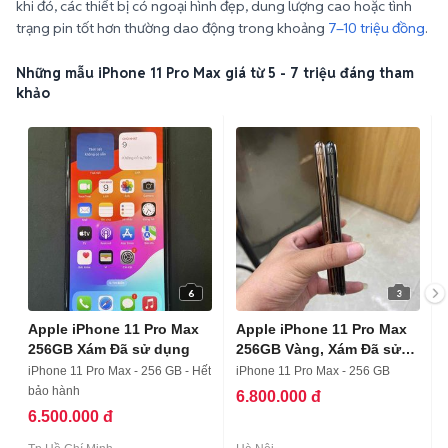
Những mẫu iPhone 11 Pro Max giá từ 5 - 7 triệu đáng tham
khảo
6
3
Apple iPhone 11 Pro Max
Apple iPhone 11 Pro Max
256GB Xám Đã sử dụng
256GB Vàng, Xám Đã sử
dụng
iPhone 11 Pro Max - 256 GB - Hết
iPhone 11 Pro Max - 256 GB
bảo hành
6.800.000 đ
6.500.000 đ
Tp Hồ Chí Minh
Hà Nội
Xem thêm