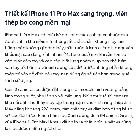
thép bo cong mềm mại
iPhone 11 Pro Max có thiết kế bo cong các cạnh quen thuộc của
Apple, nhìn khá mềm mại nhưng rất chắc chắn. Khung máy làm
bằng thép không gỉ bóng bẩy, mặt trước là kính cường lực nguyên
khối, mặt sau dùng kính nhám (Matte Glass) nên khi cầm lên có
cảm giác đầm tay và cao cấp. Mặt lưng nhám giúp hạn chế bám
vân tay tốt hơn so với kính bóng của đời trước, nhưng phần khung
thép thì vẫn dễ dính dấu tay, nên dùng ốp sẽ tiện hơn trong quá
trình sử dụng.
Cụm 3 camera sau được đặt trong một module hình vuông bằng
kính trong suốt, nhô lên so với mặt lưng. Nhìn thực tế thì camera
khá nổi bật, cho thấy máy tập trung mạnh vào khả năng chụp ảnh.
Máy nặng khoảng 226 gram, cầm chắc tay và đầm hơn đáng kể so
với các đời trước. Phiên bản màu Xanh bóng đêm (Midnight Green)
của iPhone 11 Pro Max là màu dễ nhận ra nhất, nhìn lạ mắt và cũng
là màu được nhiều người chọn.