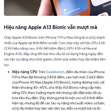
Hiệu năng Apple A13 Bionic vẫn mượt mà
Chip Apple A13 Bionic trên iPhone 11 Pro Max từng là vi xử lý mạnh
nhất của Apple tại thời điểm ra mắt. Con chip này sở hữu CPU 6 lõi
(2 lõi hiệu năng cao, 4 lõi tiết kiệm điện), GPU 4 lõi và Neural
Engine 8 lõi, đáp ứng tốt mọi nhu cầu từ sử dụng hàng ngày đến
các tác vụ nặng như chơi game, chỉnh sửa video hay đa nhiệm liên
tục.
Hiệu năng CPU
: Trên
Geekbench
, điểm đa nhân của iPhone
11 Pro Max đạt khoảng 3.858 điểm, cao hơn mức 2.662 điểm
của iPhone XS Max (Apple A12 Bionic), tương đương mức cải
thiện khoảng 40–45%, cho thấy A13 Bionic nâng cấp hiệu
năng CPU theo hướng mạnh mẽ nhưng vẫn đảm bảo tối ưu
hóa tiêu thụ điện. Đây không phải là một con số ở thời điểm
hiện tại, nhưng đủ để các tác vụ nặng như xuất video cơ bản,
xử lý đa nhiệm hay làm việc liên tục diễn ra mượt mà và ổn
định theo thời gian.
GPU
: Điểm nâng cấp đáng chú ý trên Apple A13 Bionic cũng