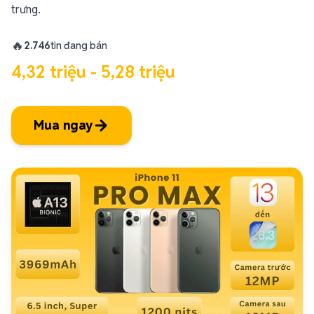
🔥
2.746
tin đang bán
4,32 triệu - 5,28 triệu
Mua ngay