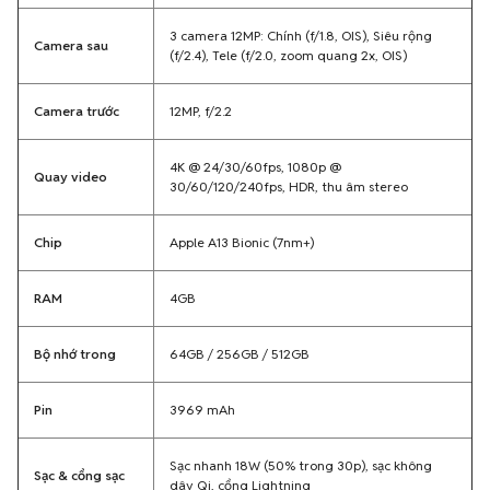
Camera trước
12MP, f/2.2
4K @ 24/30/60fps, 1080p @
Quay video
30/60/120/240fps, HDR, thu âm stereo
Chip
Apple A13 Bionic (7nm+)
RAM
4GB
Bộ nhớ trong
64GB / 256GB / 512GB
Pin
3969 mAh
Sạc nhanh 18W (50% trong 30p), sạc không
Sạc & cổng sạc
dây Qi, cổng Lightning
Hệ điều hành
iOS 13 (có thể cập nhật lên iOS mới nhất)