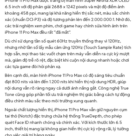
xác (chuẩn DCI-P3) và độ tương phản lên đến 2.000.000:1. Nhờ đó,
các trải nghiệm xem phim, chơi game hay chỉnh sửa hình ảnh trên
iPhone 11 Pro Max đều rất “đã mắt”.
Dù chỉ sử dụng tần số quét 60Hz truyền thống thay vì 120Hz,
nhưng nhờ tần số lấy mẫu cảm ứng 120Hz (Touch Sample Rate) tích
hợp sẵn, mọi thao tác vuốt chạm trên máy vẫn diễn ra cực kỳ mượt
mà, giảm độ trễ rõ rệt, đặc biệt khi cuộn nội dung nhanh hoặc chơi
các tựa game đòi hỏi phản xạ.
Bên cạnh đó, màn hình iPhone 11 Pro Max có độ sáng tiêu chuẩn
đạt 800 nits và lên đến 1.200 nits khi hiển thị nội dung HDR, giúp
nội dung vẫn rõ ràng ngay cả dưới ánh nắng gắt. Công nghệ True
Tone cũng góp phần tối ưu trải nghiệm thị giác bằng cách tự động
điều chỉnh màu sắc theo môi trường xung quanh.
Ngoài chất lượng hiển thị, iPhone 11 Pro Max vẫn giữ nguyên cụm
tai thỏ (Notch) đặc trưng chứa hệ thống TrueDepth, cho phép
quét Face ID nhanh chóng và chính xác. Với kích thước lớn 6.5
inch, thiết bị mang lại không gian hiển thị cực kỳ rộng rãi, lý tưởng
cho việc giải trí hàng ngày.