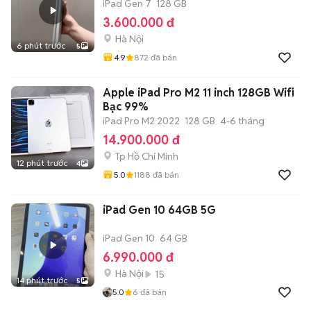
iPad Gen 7
128 GB
3.600.000 đ
Hà Nội
6 phút trước
5
4.9
872
đã bán
Apple iPad Pro M2 11 inch 128GB Wifi
Bạc 99%
iPad Pro M2 2022
128 GB
4-6 tháng
14.900.000 đ
Tp Hồ Chí Minh
12 phút trước
4
5.0
1188
đã bán
iPad Gen 10 64GB 5G
iPad Gen 10
64 GB
6.990.000 đ
Hà Nội
15
14 phút trước
5
5.0
6
đã bán