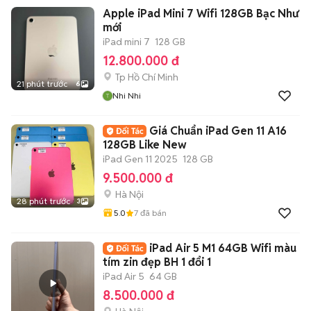
Apple iPad Mini 7 Wifi 128GB Bạc Như
mới
iPad mini 7
128 GB
12.800.000 đ
Tp Hồ Chí Minh
21 phút trước
6
Nhi Nhi
Giá Chuẩn iPad Gen 11 A16
128GB Like New
iPad Gen 11 2025
128 GB
9.500.000 đ
Hà Nội
28 phút trước
3
5.0
7
đã bán
iPad Air 5 M1 64GB Wifi màu
tím zin đẹp BH 1 đổi 1
iPad Air 5
64 GB
8.500.000 đ