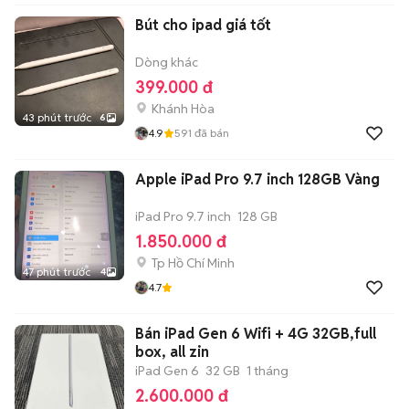
Bút cho ipad giá tốt
Dòng khác
399.000 đ
Khánh Hòa
43 phút trước
6
4.9
591
đã bán
Apple iPad Pro 9.7 inch 128GB Vàng
iPad Pro 9.7 inch
128 GB
1.850.000 đ
Tp Hồ Chí Minh
47 phút trước
4
4.7
Bán iPad Gen 6 Wifi + 4G 32GB,full
box, all zin
iPad Gen 6
32 GB
1 tháng
2.600.000 đ