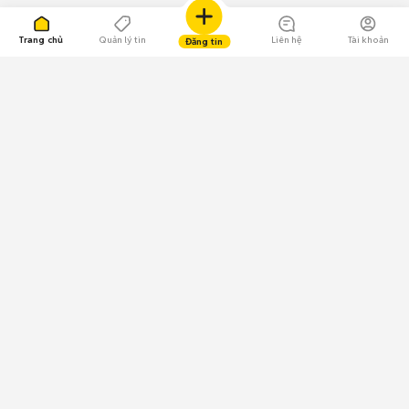
Trang chủ
Quản lý tin
Liên hệ
Tài khoản
Đăng tin
109.000 Bình chọn
Tải ứng dụng Chợ Tốt
Về Chợ Tốt
Quy chế sàn
Chính sách bảo mật
Giải quyết tranh chấp
CÔNG TY TNHH CHỢ TỐT - Người đại diện theo pháp luật:
Nguyễn Trọng Tấn; GPDKKD: 0312120782 do Sở KH & ĐT TP.HCM cấp ngày
11/01/2013;
GPMXH: 185/GP-BTTTT do Bộ Thông tin và Truyền thông