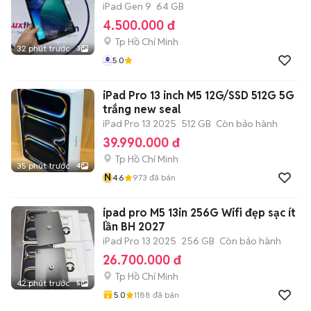
iPad Gen 9
64 GB
4.500.000 đ
Tp Hồ Chí Minh
32 phút trước
3
5.0
iPad Pro 13 inch M5 12G/SSD 512G 5G
trắng new seal
iPad Pro 13 2025
512 GB
Còn bảo hành
39.990.000 đ
Tp Hồ Chí Minh
35 phút trước
4
N
4.6
973
đã bán
ipad pro M5 13in 256G Wifi đẹp sạc ít
lần BH 2027
iPad Pro 13 2025
256 GB
Còn bảo hành
26.700.000 đ
Tp Hồ Chí Minh
42 phút trước
5
5.0
1188
đã bán