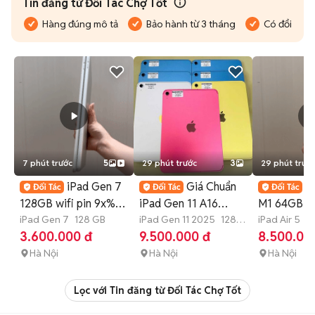
Tin đăng từ Đối Tác Chợ Tốt
Hàng đúng mô tả
Bảo hành từ 3 tháng
Có đổi trả
7 phút trước
5
29 phút trước
3
29 phút trướ
iPad Gen 7
Giá Chuẩn
iP
128GB wifi pin 9x%
iPad Gen 11 A16
M1 64GB W
màu trắng zin đẹp
iPad Gen 7
128 GB
128GB Like New
iPad Gen 11 2025
128
tím zin đẹp
iPad Air 5
6
GB
3.600.000 đ
9.500.000 đ
8.500.00
Hà Nội
Hà Nội
Hà Nội
Lọc với Tin đăng từ Đối Tác Chợ Tốt