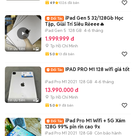
4.9
1026
đã bán
iPad Gen 5 32/128Gb Học
Tập, Giải Trí Siêu Rẻeee🔥
iPad Gen 5
128 GB
4-6 tháng
1.999.999 đ
Tp Hồ Chí Minh
Tin ưu tiên
6
5.0
13
đã bán
IPAD PRO M1 128 wifi giá tốt
iPad Pro M1 2021
128 GB
4-6 tháng
13.990.000 đ
Tp Hồ Chí Minh
Tin ưu tiên
6
5.0
9
đã bán
iPad Pro M1 Wifi + 5G Xám
128G 99% pin rin cao 9x
iPad Pro M1 2021
128 GB
Còn bảo hành