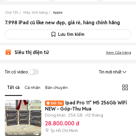
Chợ Tốt
Máy tính bảng
Apple
7.998 iPad cũ like new đẹp, giá rẻ, hàng chính hãng
Lưu tìm kiếm
Siêu thị điện tử
Xem Cửa hàng
Tin có video
Tin mới nhất
Tất cả
Cá nhân
Bán chuyên
Ipad Pro 11" M5 256Gb WiFi
NEW - Góp-Thu Mua
Dòng khác
256 GB
>12 tháng
28.800.000 đ
Tp Hồ Chí Minh
Tin ưu tiên
3