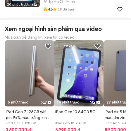
Tp Hồ Chí Minh
20 phút trước
6
4.8
139
đã bán
Xem ngoại hình sản phẩm qua video
Mua bán dễ dàng khi xem tin có video
15
lượt xem
6 phút trước
5
1
14 phút trước
5
1
29 phút trước
iPad Gen 7 128GB wifi
iPad Gen 10 64GB 5G
iPad Air 5 M1 
pin 9x% màu trắng zin
màu tím zin đẹ
đẹp
iPad Gen 7 128 GB
iPad Gen 10 64 GB
iPad Air 5 64 G
3.600.000 đ
6.990.000 đ
8.500.000 đ