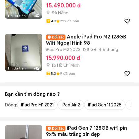
15.490.000 đ
Đà Nẵng
Tin ưu tiên
3
4.9
222
đã bán
Apple iPad Pro M2 128GB
Wifi Ngoại Hình 98
iPad Pro M2 2022
128 GB
4-6 tháng
15.990.000 đ
Tp Hồ Chí Minh
Tin ưu tiên
6
5.0
9
đã bán
Bạn cần tìm
dòng
nào ?
Dòng:
iPad Pro M1 2021
iPad Air 2
iPad Gen 11 2025
iPad
iPad Gen 7 128GB wifi pin
9x% màu trắng zin đẹp