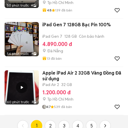
Tp Hồ Chí Minh
50 phút trước
6
4.8
139
đã bán
iPad Gen 7 128GB Bạc Pin 100%
iPad Gen 7
128 GB
Còn bảo hành
4.890.000 đ
Đà Nẵng
56 phút trước
4
13
đã bán
Apple iPad Air 2 32GB Vàng Đồng Đã
sử dụng
iPad Air 2
32 GB
1.200.000 đ
Tp Hồ Chí Minh
60 phút trước
3
4.7
539
đã bán
1
2
3
4
5