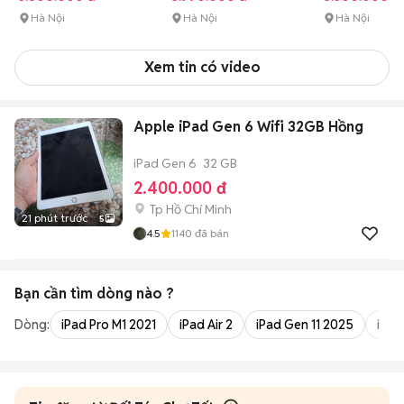
Hà Nội
Hà Nội
Hà Nội
Xem tin có video
Apple iPad Gen 6 Wifi 32GB Hồng
iPad Gen 6
32 GB
2.400.000 đ
Tp Hồ Chí Minh
21 phút trước
5
4.5
1140
đã bán
Bạn cần tìm
dòng
nào ?
Dòng:
iPad Pro M1 2021
iPad Air 2
iPad Gen 11 2025
iPad