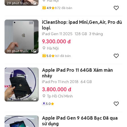
Hà Nội
29 phút trước
5
4.9
872
đã bán
iCleanShop: ipad Mini,Gen,Air, Pro đủ
loại.
iPad Gen 11 2025
128 GB
3 tháng
9.300.000 đ
Hà Nội
30 phút trước
5
5.0
161
đã bán
Apple iPad Pro 11 64GB Xám màn
nháy
iPad Pro 11 inch 2018
64 GB
3.800.000 đ
Tp Hồ Chí Minh
30 phút trước
3
5.0
Apple iPad Gen 9 64GB Bạc Đã qua
sử dụng