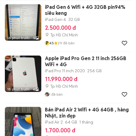
iPad Gen 6 Wifi + 4G 32GB pin94%
siêu keng
iPad Gen 6
32 GB
2.500.000 đ
Tp Hồ Chí Minh
16 phút trước
5
P
4.5
29
đã bán
Apple iPad Pro Gen 2 11 inch 256GB
WiFi + 4G
iPad Pro 11 inch 2020
256 GB
11.990.000 đ
Tp Hồ Chí Minh
18 phút trước
6
1
đã bán
Bán iPad Air 2 Wifi + 4G 64GB , hàng
Nhật, zin đẹp
iPad Air 2
64 GB
1 tháng
1.700.000 đ