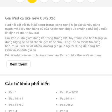
Giá iPad cũ like new 08/2026
iPad nổi bật với thiết kế sang trọng, công nghệ hiện đại và hiệu năng
mạnh mẽ. Máy tính bảng cũ của Apple luôn được ưa chuộng nhờ hiệu suất
ổn định và giá trị lâu dài.
Giá iPad cũ đã giảm đáng kể trong tháng 08, tuỳ thuộc vào tình trạng và
dung lượng sẽ có sự chênh lệch khác nhau. Chợ Tốt có 7.998 tin đăng
bán, mua iPad cũ với nhiều khoảng giá giúp người dùng dễ dàng tìm
kiếm và so sánh giá cả.
Để cập nhật giá và thị trường mua bán iPad cũ, hãy theo dõi và tham
khảo các thông tin mới nhất trên Chợ Tốt.
Xem thêm
Khoảng giá iPad cũ ở các tỉnh thành phổ biến cập nhật 08/08/2026
Tỉnh thành
Khoảng giá
Số lượng tin đăng
Các từ khóa phổ biến
iPad cũ Tp Hồ Chí Minh
7,11 triệu - 8,69 triệu
4.042
iPad cũ Hà Nội
iPad 1
iPad Pro 2018
7,56 triệu - 9,24 triệu
1.831
iPad Mini 1
iPad Mini 4
iPad cũ Đà Nẵng
9,89 triệu - 12,09 triệu
590
iPad Mini 2
iPad Air 2
iPad cũ Cần Thơ
7,74 triệu - 9,46 triệu
401
iPad 4
iPad 3