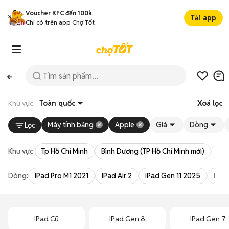
Voucher KFC đến 100k
Tải app
Chỉ có trên app Chợ Tốt
Khu vực:
Toàn quốc
Xoá lọc
Máy tính bảng
Apple
Giá
Dòng
Lọc
Khu vực:
Tp Hồ Chí Minh
Bình Dương (TP Hồ Chí Minh mới)
Bà 
Dòng:
iPad Pro M1 2021
iPad Air 2
iPad Gen 11 2025
iPad
IPad Cũ
IPad Gen 8
IPad Gen 7