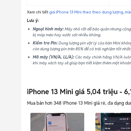
Xem chi tiết
giá iPhone 13 Mini theo theo dung lượng, màu
Lưu ý:
Ngoại hình máy:
Máy nhỏ rất dễ bảo quản nhưng cũng 
bị móp méo hay xước sát nhiều không.
Kiểm tra Pin:
Dung lượng pin vật lý của bản Mini khôn
còn dung lượng pin trên 85% để có trải nghiệm tốt nhất
Mã máy (VN/A, LL/A):
Các máy chính hãng VN/A luôn 
khi máy xách tay sẽ giúp bạn tiết kiệm thêm một khoản 
iPhone 13 Mini giá 5,04 triệu - 6,
Mua bán hơn 348 iPhone 13 Mini giá rẻ, đa dạng dung