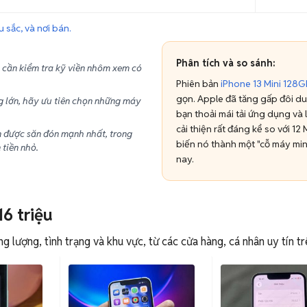
 sắc, và nơi bán.
Phân tích và so sánh:
cần kiểm tra kỹ viền nhôm xem có
Phiên bản
iPhone 13 Mini 128G
gọn. Apple đã tăng gấp đôi dun
g lớn, hãy ưu tiên chọn những máy
bạn thoải mái tải ứng dụng và l
.
cải thiện rất đáng kể so với 12
được săn đón mạnh nhất, trong
biến nó thành một "cỗ máy mini
tiền nhỏ.
nay.
16 triệu
 lượng, tình trạng và khu vực, từ các cửa hàng, cá nhân uy tín t