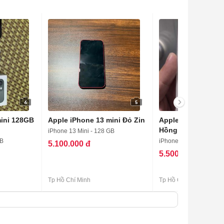
6
5
mini 128GB
Apple iPhone 13 mini Đỏ Zin
Apple iPhone 13 m
Hồng
iPhone 13 Mini - 128 GB
GB
iPhone 13 Mini - 128 G
5.100.000 đ
5.500.000 đ
Tp Hồ Chí Minh
Tp Hồ Chí Minh