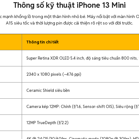
Thông số kỹ thuật iPhone 13 Mini
c mạnh khổng lồ trong một thân hình nhỏ bé. Máy nổi bật với màn hình O
A15 siêu tốc và thời lượng pin được cải thiện rõ rệt so với đời trước.
Thông tin chi tiết
Super Retina XDR OLED 5.4 inch, độ sáng tiêu chuẩn 800 nits, 
2340 x 1080 pixels (~476 ppi)
Ceramic Shield siêu bền
Camera kép 12MP: Chính (f/1.6, Sensor-shift OIS), Siêu rộng (f/
12MP TrueDepth (f/2.2)
4K @ 24/25/30/60fps, Cinematic mode (1080p @ 30fps), HDR