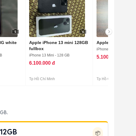
5
6
8G white
Apple iPhone 13 mini 128GB
Apple iPhone 13 mi
fullbox
iPhone 13 Mini - 128 G
GB
iPhone 13 Mini - 128 GB
5.100.000 đ
6.100.000 đ
Tp Hồ Chí Minh
Tp Hồ Chí Minh
2GB.
512GB
📦