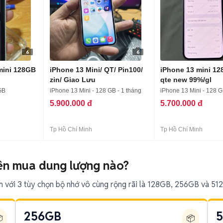
6
6
mini 128GB
iPhone 13 Mini/ QT/ Pin100/
iPhone 13 mini 12
g
zin/ Giao Lưu
qte new 99%/gl
GB
iPhone 13 Mini - 128 GB - 1 tháng
iPhone 13 Mini - 128 
5.900.000 đ
5.700.000 đ
Tp Hồ Chí Minh
Tp Hồ Chí Minh
ên mua dung lượng nào?
m với 3 tùy chọn bộ nhớ vô cùng rộng rãi là 128GB, 256GB và 51
256GB

📦