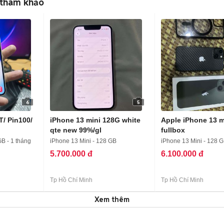
 tham khảo
6
5
T/ Pin100/
iPhone 13 mini 128G white
Apple iPhone 13 
qte new 99%/gl
fullbox
GB - 1 tháng
iPhone 13 Mini - 128 GB
iPhone 13 Mini - 128 
5.700.000 đ
6.100.000 đ
Tp Hồ Chí Minh
Tp Hồ Chí Minh
Xem thêm