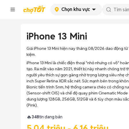
Chọn khu vực
iPhone 13 Mini
Giá iPhone 13 Mini hiện nay tháng 08/2026 dao động từ 5,0
kiệm.
iPhone 13 Mini là chiếc điện thoại "nhỏ nhưng có võ" ho
tạo. Ra mắt vào năm 2021, thiết bị này nhanh chóng trở
người yêu thích sự gọn gàng nhờ trọng lượng siêu nhẹ c
inch Super Retina XDR sắc nét. Sức mạnh bên trong không
Bionic tiến trình 5nm, hệ thống camera chéo có chống r
(Sensor-shift OIS) và chế độ quay phim Cinematic Mode 
dung lượng 128GB, 256GB, 512GB và 6 tùy chọn màu sắc 
(Pink).
🔥
348
tin đang bán
5,04 triệu - 6,16 triệu