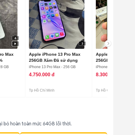
6
3
Pro Max
Apple iPhone 13 Pro Max
Apple iPhone 13 P
%
256GB Xám Đã sử dụng
256GB Xanh lá 98
28 GB
iPhone 13 Pro Max - 256 GB
iPhone 13 Pro Max - 2
4.750.000 đ
8.300.000 đ
Tp Hồ Chí Minh
Tp Hồ Chí Minh
i bỏ hoàn toàn mức 64GB lỗi thời.