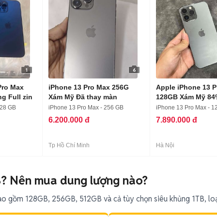
1
6
Pro Max
iPhone 13 Pro Max 256G
Apple iPhone 13 
 Full zin
Xám Mỹ Đã thay màn
128GB Xám Mỹ 84
128 GB
iPhone 13 Pro Max - 256 GB
iPhone 13 Pro Max - 1
6.200.000 đ
7.890.000 đ
Tp Hồ Chí Minh
Hà Nội
B? Nên mua dung lượng nào?
ao gồm 128GB, 256GB, 512GB và cả tùy chọn siêu khủng 1TB, loạ