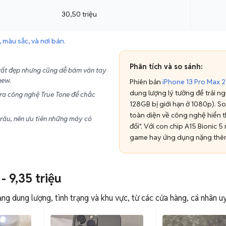
30,50 triệu
 màu sắc, và nơi bán.
Phân tích và so sánh:
rất đẹp nhưng cũng dễ bám vân tay
new.
Phiên bản
iPhone 13 Pro Max
dung lượng lý tưởng để trải n
ra công nghệ True Tone để chắc
128GB bị giới hạn ở 1080p). So
toàn diện về công nghệ hiển th
trâu, nên ưu tiên những máy có
đối". Với con chip A15 Bionic 5
.
game hay ứng dụng nặng thêm
- 9,35 triệu
g dung lượng, tình trạng và khu vực, từ các cửa hàng, cá nhân uy