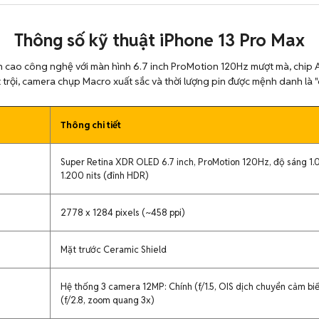
Thông số kỹ thuật iPhone 13 Pro Max
nh cao công nghệ với màn hình 6.7 inch ProMotion 120Hz mượt mà, chip 
 trội, camera chụp Macro xuất sắc và thời lượng pin được mệnh danh là "q
Thông chi tiết
Super Retina XDR OLED 6.7 inch, ProMotion 120Hz, độ sáng 1.0
1.200 nits (đỉnh HDR)
2778 x 1284 pixels (~458 ppi)
Mặt trước Ceramic Shield
Hệ thống 3 camera 12MP: Chính (f/1.5, OIS dịch chuyển cảm biến)
(f/2.8, zoom quang 3x)