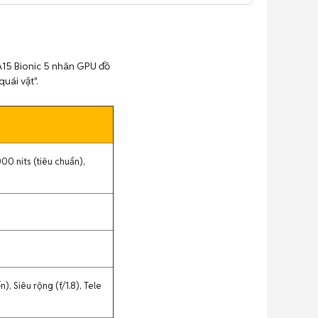
A15 Bionic 5 nhân GPU đồ
uái vật".
00 nits (tiêu chuẩn),
, Siêu rộng (f/1.8), Tele