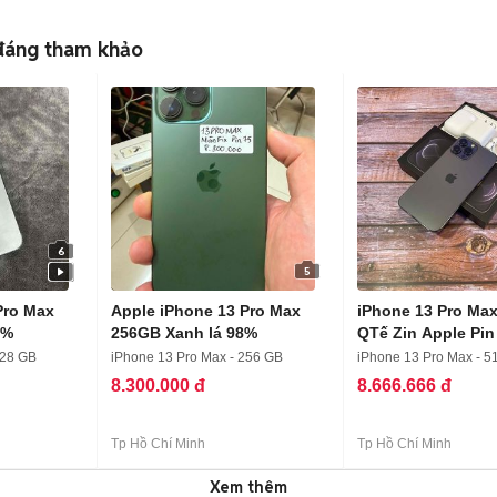
 đáng tham khảo
6
5
Pro Max
Apple iPhone 13 Pro Max
iPhone 13 Pro Ma
4%
256GB Xanh lá 98%
QTế Zin Apple Pi
128 GB
iPhone 13 Pro Max - 256 GB
iPhone 13 Pro Max - 5
8.300.000 đ
8.666.666 đ
Tp Hồ Chí Minh
Tp Hồ Chí Minh
Xem thêm