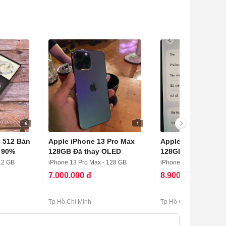
6
1
x 512 Bản
Apple iPhone 13 Pro Max
Apple iPhone 13 P
n 90%
128GB Đã thay OLED
128GB
12 GB
iPhone 13 Pro Max - 128 GB
iPhone 13 Pro Max - 1
7.000.000 đ
8.900.000 đ
Tp Hồ Chí Minh
Tp Hồ Chí Minh