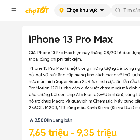
Chọn khu vực
iPhone 13 Pro Max
Giá iPhone 13 Pro Max hiện nay tháng 08/2026 dao động từ
thoại cùng chi phí tiết kiệm.
iPhone 13 Pro Max là một trong những tượng đài công ng
nổi bật với sự nâng cấp mang tính cách mạng về thời lượng
hữu màn hình Super Retina XDR 6.7 inch cực lớn, lần đầu 
ProMotion 120Hz cho cảm giác vuốt chạm mượt mà đỉnh 
bảo chứng bởi con chip A15 Bionic (GPU 5 nhân), cùng 
hỗ trợ chụp Macro và quay phim Cinematic. Máy cung cấp
256GB, 512GB, 1TB cùng màu Xanh Sierra (Sierra Blue) m
🔥
2.500
tin đang bán
7,65 triệu - 9,35 triệu