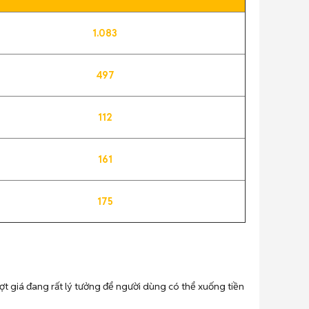
1.083
497
112
161
175
ượt giá đang rất lý tưởng để người dùng có thể xuống tiền