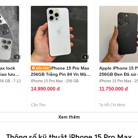
3
5
ax lock
iPhone 15 Pro Max
Apple iPhone 15 
iao lưu
256GB Trắng Pin 84 Vn Màn
256GB Đen Đã sử
120hz
56 GB - 7-12
iPhone 15 Pro Max - 256 GB
iPhone 15 Pro Max - 2
14.990.000 đ
11.750.000 đ
Cần Thơ
Tp Hồ Chí Minh
Xem thêm
Thông số kỹ thuật iPhone 15 Pro Max