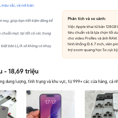
 màu sắc, và nơi bán.
Phân tích và so sánh:
n nay, giúp bạn tiết kiệm đáng kể
Việc Apple khai tử bản 128GB
tiêu chuẩn và là lựa chọn tối 
chuẩn mực tại tất cả các trung
cho video ProRes và ảnh RAW. S
hình khổng lồ 6.7 inch, viên pi
biệt bản LL/A sẽ không có khay
trợ zoom quang học 5x cực kỳ
 - 18,69 triệu
g dung lượng, tình trạng và khu vực, từ 999+ các cửa hàng, cá nh