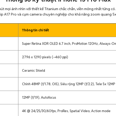
út mọi ánh nhìn với thiết kế Titanium chắc chắn, viền mỏng nhất từng có.
hip A17 Pro và cụm camera chuyên nghiệp cho khả năng zoom quang 5x 
Thông tin chi tiết
Super Retina XDR OLED 6.7 inch, ProMotion 120Hz, Always-On
2796 x 1290 pixels (~460 ppi)
Ceramic Shield
Chính 48MP (f/1.78, OIS), Siêu rộng 12MP (f/2.2), Tele 5x 12MP 
12MP (f/1.9), Autofocus
4K @ 24/25/30/60fps, ProRes, Spatial Video, Action mode