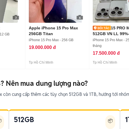
3
6
x
Apple iPhone 15 Pro Max
15 PRO 
256GB Titan
512GB VN LL 99%
512 GB
THU MUA
iPhone 15 Pro Max - 256 GB
iPhone 15 Pro Max - 2
tháng
19.000.000 đ
17.500.000 đ
Tp Hồ Chí Minh
Tp Hồ Chí Minh
B? Nên mua dung lượng nào?
 còn cung cấp thêm các tùy chọn 512GB và 1TB, hướng tới nhóm
512GB
1

📦