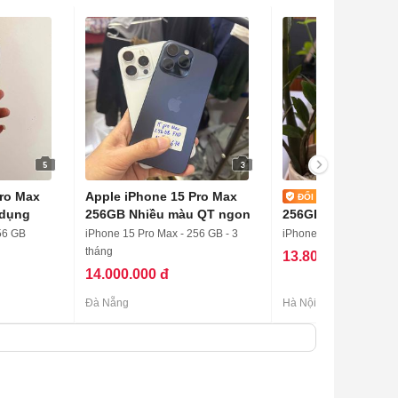
5
3
Pro Max
Apple iPhone 15 Pro Max
iPhone 1
 dụng
256GB Nhiều màu QT ngon
256GB
56 GB
iPhone 15 Pro Max - 256 GB - 3
iPhone 15 Pro Max - 2
tháng
13.800.000 đ
14.000.000 đ
Đà Nẵng
Hà Nội