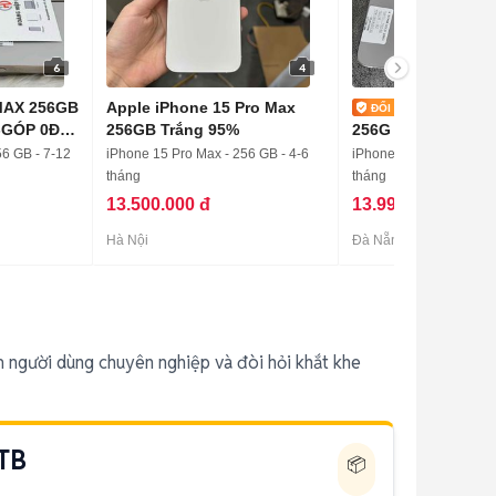
6
4
MAX 256GB
Apple iPhone 15 Pro Max
15 Pro Ma
-GÓP 0Đ-
256GB Trắng 95%
256G có trả góp-gi
máy
56 GB - 7-12
iPhone 15 Pro Max - 256 GB - 4-6
iPhone 15 Pro Max - 25
tháng
tháng
13.500.000 đ
13.990.000 đ
Hà Nội
Đà Nẵng
 người dùng chuyên nghiệp và đòi hỏi khắt khe
TB
📦