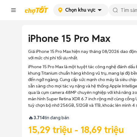
Chọn khu vực
iPhone 15 Pro Max
Giá iPhone 15 Pro Max hiện nay tháng 08/2026 dao động t
với mức chi phí tối ưu nhất.
iPhone 15 Pro Max là một tuyệt tác công nghệ đánh dấu 
khung Titanium chuẩn hàng không vũ trụ, mang lại độ bền
đến ngỡ ngàng. Cung cấp sức mạnh cho máy là siêu chi
sẵn sàng cho mọi tác vụ nặng và hệ thống Apple Intelli
qua là cụm camera 48MP chuyên nghiệp với khả năng z
màn hình Super Retina XDR 6.7 inch rộng mở cùng cổng US
tuỳ chọn bộ nhớ 256GB, 512GB và 1TB, khoác lên mình 4 
🔥
3.714
tin đang bán
15,29 triệu - 18,69 triệu