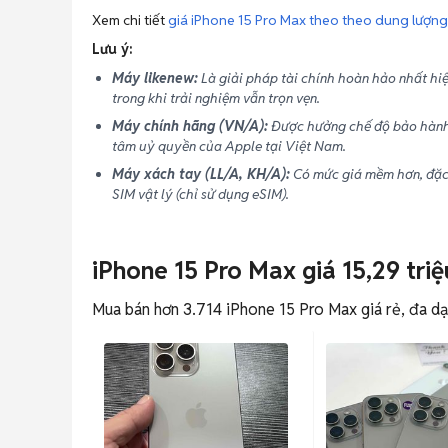
Xem chi tiết
giá iPhone 15 Pro Max theo theo dung lượng,
Lưu ý:
Máy likenew:
Là giải pháp tài chính hoàn hảo nhất hiệ
trong khi trải nghiệm vẫn trọn vẹn.
Máy chính hãng (VN/A):
Được hưởng chế độ bảo hành 
tâm uỷ quyền của Apple tại Việt Nam.
Máy xách tay (LL/A, KH/A):
Có mức giá mềm hơn, đặc 
SIM vật lý (chỉ sử dụng eSIM).
iPhone 15 Pro Max giá 15,29 triệu
Mua bán hơn 3.714 iPhone 15 Pro Max giá rẻ, đa dạn