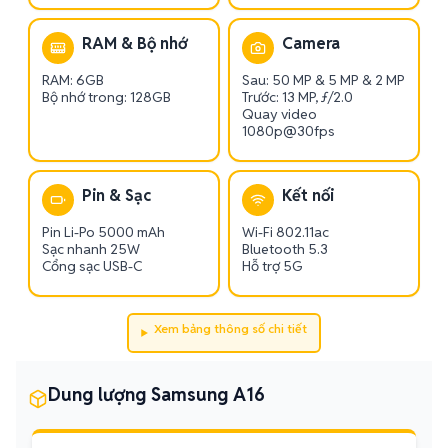
RAM & Bộ nhớ
Camera
RAM: 6GB
Sau: 50 MP & 5 MP & 2 MP
Bộ nhớ trong: 128GB
Trước: 13 MP, ƒ/2.0
Quay video
1080p@30fps
Pin & Sạc
Kết nối
Pin Li-Po 5000 mAh
Wi-Fi 802.11ac
Sạc nhanh 25W
Bluetooth 5.3
Cổng sạc USB-C
Hỗ trợ 5G
Xem bảng thông số chi tiết
Dung lượng Samsung A16