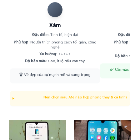
Xám
X
Đặc điểm:
Tinh tế, hiện đại
Đặc điểm:
Tư
Phù hợp:
Người thích phong cách tối giản, công
Phù hợp:
Người
nghệ
Xu h
Xu hướng:
⭐⭐⭐⭐⭐
Độ bền màu:
T
Độ bền màu:
Cao, ít lộ dấu vân tay
🌿 Sắc màu của sự
🏆 Vẻ đẹp của sự mạnh mẽ và sang trọng.
Nên chọn màu A16 nào hợp phong thủy & cá tính?