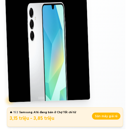
🔥
152
Samsung A16 đang bán ở Chợ Tốt chỉ từ
Săn máy giá rẻ
3,15 triệu - 3,85 triệu