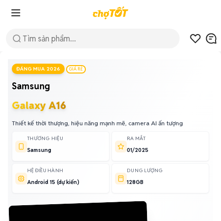
ĐÁNG MUA 2026
GIÁ RẺ
Samsung
Galaxy A16
Thiết kế thời thượng, hiệu năng mạnh mẽ, camera AI ấn tượng
THƯƠNG HIỆU
RA MẮT
Samsung
01/2025
HỆ ĐIỀU HÀNH
DUNG LƯỢNG
Android 15 (dự kiến)
128GB