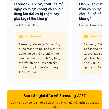
Facebook, TikTok, YouTube mỗi
Liên Quân ở mức đ
ngày có mượt không và khi sử
bình có ổn định kh
dụng lâu dài có bị chậm hay
chơi lâu có nóng 
giật lag nhiều không?
không?
Hỏi bởi:
Thiên Kim
Hỏi bởi:
Lâm Phong
Chị Tốt trả lời:
Chị Tốt trả lời:
Samsung A16 xử lý tốt các ứng
Samsung A16 đáp 
dụng mạng xã hội phổ biến. Khi
phổ thông nếu để 
dùng lâu có thể hơi chậm nhẹ
lý. Chơi lâu hơi ấ
nếu mở nhiều app, nhưng tổng
gây khó chịu. Điều
thể vẫn ổn định. Dọn app nền
hợp lý giúp Samsu
thường xuyên giúp Samsung
game ổn định hơn.
A16 mượt hơn.
Bạn cần giải đáp về Samsung A16?
Liên hệ ngay với Chị Tốt để được tư vấn chi tiết và nhận ưu đãi tốt
nhất