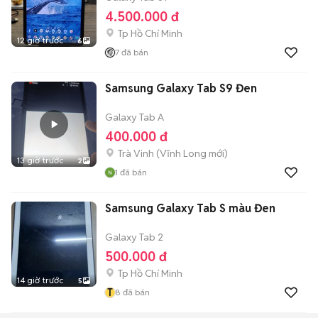
4.500.000 đ
Tp Hồ Chí Minh
12 giờ trước
6
7
đã bán
Samsung Galaxy Tab S9 Đen
Galaxy Tab A
400.000 đ
Trà Vinh
(
Vĩnh Long
mới)
13 giờ trước
2
1
đã bán
Samsung Galaxy Tab S màu Đen
Galaxy Tab 2
500.000 đ
Tp Hồ Chí Minh
14 giờ trước
5
T
8
đã bán