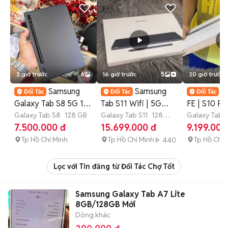
2 giờ trước
6
16 giờ trước
5
20 giờ trước
Samsung
Samsung
S
Galaxy Tab S8 5G 11
Tab S11 Wifi | 5G
FE | S10 Pl
inch 8GB/128GB Xám
Galaxy Tab S8
128 GB
128GB - 256GB
Galaxy Tab S11
128
& 5G NewS
Galaxy Tab S
GB
>12 tháng
GB
>12 thá
7.500.000 đ
15.699.000 đ
9.199.000
NewSeal VN
Tp Hồ Chí Minh
Tp Hồ Chí Minh
Tp Hồ Chí 
440
Lọc với Tin đăng từ Đối Tác Chợ Tốt
Samsung Galaxy Tab A7 Lite
8GB/128GB Mới
Dòng khác