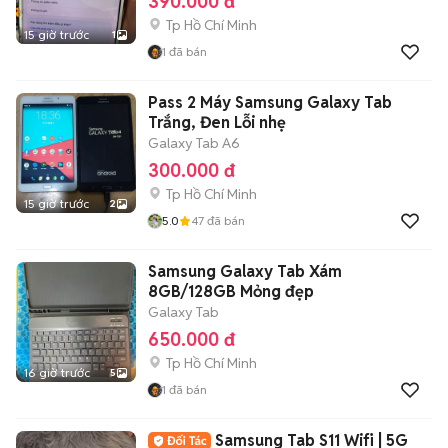
390.000 đ
Tp Hồ Chí Minh
15 giờ trước
1
1
đã bán
Pass 2 Máy Samsung Galaxy Tab
Trắng, Đen Lỗi nhẹ
Galaxy Tab A6
300.000 đ
Tp Hồ Chí Minh
15 giờ trước
2
5.0
47
đã bán
Samsung Galaxy Tab Xám
8GB/128GB Mỏng đẹp
Galaxy Tab
650.000 đ
Tp Hồ Chí Minh
16 giờ trước
5
1
đã bán
Samsung Tab S11 Wifi | 5G