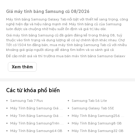
Giá máy tính bảng Samsung cũ 08/2026
Máy tính bảng Samsung Galaxy Tab nổi bật với thiết kế sang trọng, công
nghệ hiện đại và hiệu năng mạnh mẽ. Máy tính bảng cũ của Samsung
luôn được ưa chuộng nhờ hiệu suất ổn định và giá trị lâu dài.
Giá máy tính bảng Samsung cũ đã giảm đáng kể trong tháng 08, tuỳ
thuộc vào tình trạng và dung lượng sẽ có sự chênh lệch khác nhau. Chợ
Tốt có 1.504 tin đăng bán, mua máy tính bảng Samsung Tab cũ với nhiều
khoảng giá giúp người dùng dễ dàng tìm kiếm và so sánh giá cả.
Để cập nhật giá và thị trường mua bán máy tính bảng Samsung Galaxy
cũ, hãy theo dõi và tham khảo các thông tin mới nhất trên Chợ Tốt.
Xem thêm
Khoảng giá máy tính bảng cũ ở các tỉnh thành phổ biến cập nhật
06/08/2026
Số lượng tin
Các từ khóa phổ biến
Tỉnh thành
Khoảng giá
đăng
Máy tính bảng cũ Tp Hồ Chí
Samsung Tab 7 Plus
Samsung Tab S6 Lite
4,68 triệu - 5,72
6.368
Minh
triệu
Máy Tính Bảng Samsung Giá 3 Triệu
Samsung Galaxy Tab S5E
5,8 triệu - 7,09
Máy Tính Bảng Samsung Giá Rẻ Dưới 2 Triệu
Máy Tính Bảng Samsung256 GB
Máy tính bảng cũ Hà Nội
2.778
triệu
Máy Tính Bảng SamsungTrên 256 GB
Máy Tính Bảng Samsung8 GB
7,19 triệu - 8,79
Máy tính bảng cũ Đà Nẵng
853
Máy Tính Bảng Samsung64 GB
Máy Tính Bảng Samsung32 GB
triệu