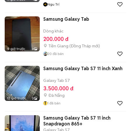
Ngu Trí
Samsung Galaxy Tab
Dòng khác
200.000 đ
Tiền Giang
(
Đồng Tháp
mới)
9 giờ trước
2
20
đã bán
Samsung Galaxy Tab S7 11 inch Xanh
Galaxy Tab S7
3.500.000 đ
Đà Nẵng
12 giờ trước
2
T
1
đã bán
Samsung Galaxy Tab S7 11 inch
Snapdragon 865+
Galaxy Tab S7