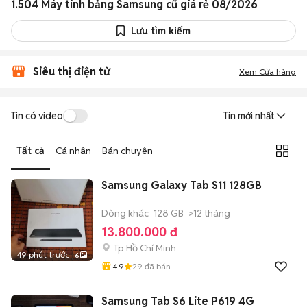
1.504 Máy tính bảng Samsung cũ giá rẻ 08/2026
Lưu tìm kiếm
Siêu thị điện tử
Xem Cửa hàng
Tin có video
Tin mới nhất
Tất cả
Cá nhân
Bán chuyên
Samsung Galaxy Tab S11 128GB
Dòng khác
128 GB
>12 tháng
13.800.000 đ
Tp Hồ Chí Minh
49 phút trước
6
4.9
29
đã bán
Samsung Tab S6 Lite P619 4G