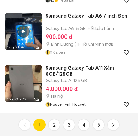
4.7
114
đã bán
Samsung Galaxy Tab A6 7 inch Đen
Galaxy Tab A6
8 GB
Hết bảo hành
900.000 đ
Bình Dương
(
TP Hồ Chí Minh
mới)
17 giờ trước
5
T
11
đã bán
Samsung Galaxy Tab A11 Xám
8GB/128GB
Galaxy Tab A
128 GB
4.000.000 đ
Hà Nội
18 giờ trước
6
N
Nguyen Anh Nguyet
1
2
3
4
5