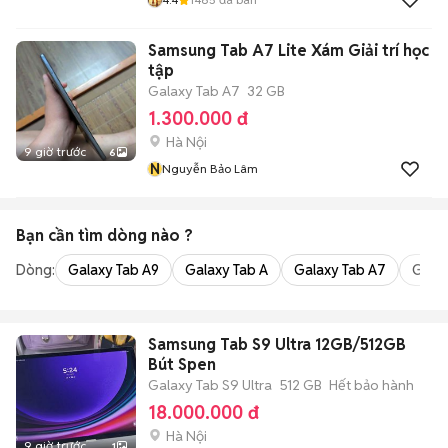
Samsung Tab A7 Lite Xám Giải trí học
tập
Galaxy Tab A7
32 GB
1.300.000 đ
Hà Nội
9 giờ trước
6
N
Nguyễn Bảo Lâm
Bạn cần tìm
dòng
nào ?
Dòng:
Galaxy Tab A9
Galaxy Tab A
Galaxy Tab A7
Galax
Samsung Tab S9 Ultra 12GB/512GB
Bút Spen
Galaxy Tab S9 Ultra
512 GB
Hết bảo hành
18.000.000 đ
Hà Nội
9 giờ trước
1