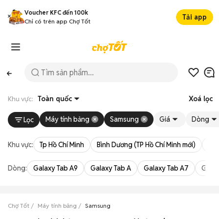
Voucher KFC đến 100k
Tải app
Chỉ có trên app Chợ Tốt
Khu vực:
Toàn quốc
Xoá lọc
Máy tính bảng
Samsung
Giá
Dòng
Lọc
Khu vực:
Tp Hồ Chí Minh
Bình Dương (TP Hồ Chí Minh mới)
Bà 
Dòng:
Galaxy Tab A9
Galaxy Tab A
Galaxy Tab A7
Galax
Chợ Tốt
Máy tính bảng
Samsung