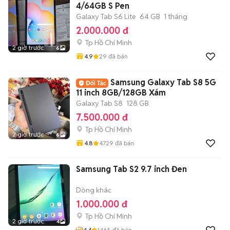
4/64GB S Pen
Galaxy Tab S6 Lite
64 GB
1 tháng
2.000.000 đ
Tp Hồ Chí Minh
2 giờ trước
6
4.9
29
đã bán
Samsung Galaxy Tab S8 5G
11 inch 8GB/128GB Xám
Galaxy Tab S8
128 GB
7.500.000 đ
Tp Hồ Chí Minh
2 giờ trước
6
4.8
4729
đã bán
Samsung Tab S2 9.7 inch Đen
Dòng khác
1.000.000 đ
Tp Hồ Chí Minh
2 giờ trước
4
4.4
1465
đã bán