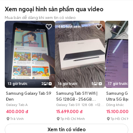
Xem ngoại hình sản phẩm qua video
Mua bán dễ dàng khi xem tin có video
440
lượt xem
13 giờ trước
2
1
16 giờ trước
5
1
17 giờ trước
Samsung Galaxy Tab S9
Samsung Tab S11 Wifi |
Samsung Gala
Đen
5G 128GB - 256GB
Ultra 5G Bạc
Galaxy Tab A
NewSeal VN
Galaxy Tab S11 128 GB >12
Dòng khác
tháng
400.000 đ
15.699.000 đ
15.100.000 đ
Trà Vinh
Tp Hồ Chí Minh
Tp Hồ Chí Mi
Xem tin có video