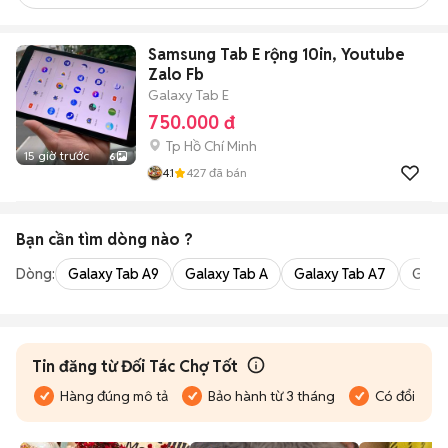
Samsung Tab E rộng 10in, Youtube
Zalo Fb
Galaxy Tab E
750.000 đ
Tp Hồ Chí Minh
15 giờ trước
6
4.1
427
đã bán
Bạn cần tìm
dòng
nào ?
Dòng:
Galaxy Tab A9
Galaxy Tab A
Galaxy Tab A7
Galax
Tin đăng từ Đối Tác Chợ Tốt
Hàng đúng mô tả
Bảo hành từ 3 tháng
Có đổi trả