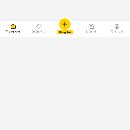
Trang chủ
Quản lý tin
Liên hệ
Tài khoản
Đăng tin
109.000 Bình chọn
Tải ứng dụng Chợ Tốt
Về Chợ Tốt
Quy chế sàn
Chính sách bảo mật
Giải quyết tranh chấp