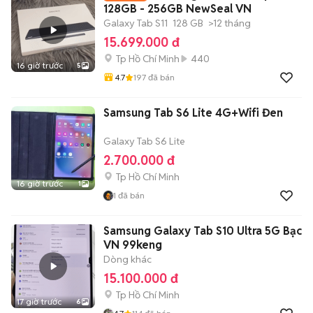
128GB - 256GB NewSeal VN
Galaxy Tab S11
128 GB
>12 tháng
15.699.000 đ
Tp Hồ Chí Minh
440
16 giờ trước
5
4.7
197
đã bán
Samsung Tab S6 Lite 4G+Wifi Đen
Galaxy Tab S6 Lite
2.700.000 đ
Tp Hồ Chí Minh
16 giờ trước
1
1
đã bán
Samsung Galaxy Tab S10 Ultra 5G Bạc
VN 99keng
Dòng khác
15.100.000 đ
Tp Hồ Chí Minh
17 giờ trước
6