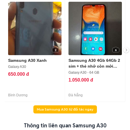
2
6
Samsung A30 Xanh
Samsung A30 4Gb 64Gb 2
sim + thẻ nhớ còn mới
Galaxy A30
keng
Galaxy A30 - 64 GB
650.000 đ
1.050.000 đ
Bình Dương
Đà Nẵng
Mua Samsung A30 từ đối tác ngay
Thông tin liên quan Samsung A30