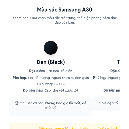
Màu sắc Samsung A30
Khám phá 4 lựa chọn màu sắc trẻ trung, thể hiện phong cách độc
đáo của bạn.
Đen (Black)
Trắn
Đặc điểm:
Lịch lãm, cổ điển
Đặc điểm:
N
Phù hợp:
Mọi đối tượng, người thích sự đơn giản
Phù hợp:
Người yêu ph
Xu hướng:
⭐⭐⭐⭐⭐
Xu h
Độ bền màu:
Cao, che vết xước tốt
Độ bền màu:
Tốt
🏆 Màu sắc cơ bản, không bao giờ lỗi mốt, dễ
✨ Vẻ đẹp tối giản, 
phối đồ.
Nên chọn màu A30 nào hợp phong thủy & cá tính?