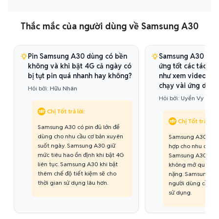
Thắc mắc của người dùng về Samsung A30
Pin Samsung A30 dùng có bền
Samsung A30 hiệu
không và khi bật 4G cả ngày có
ứng tốt các tác vụ
bị tụt pin quá nhanh hay không?
như xem video, lư
chạy vài ứng dụng
Hỏi bởi:
Hữu Nhân
Hỏi bởi:
Uyển Vy
Chị Tốt trả lời:
Chị Tốt trả lời:
Samsung A30 có pin đủ lớn để
dùng cho nhu cầu cơ bản xuyên
Samsung A30 có h
suốt ngày. Samsung A30 giữ
hợp cho nhu cầu p
mức tiêu hao ổn định khi bật 4G
Samsung A30 chạy
liên tục. Samsung A30 khi bật
không mở quá nhi
thêm chế độ tiết kiệm sẽ cho
nặng. Samsung A3
thời gian sử dụng lâu hơn.
người dùng cần má
sử dụng.