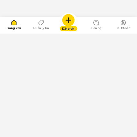
Trang chủ
Quản lý tin
Liên hệ
Tài khoản
Đăng tin
109.000 Bình chọn
Tải ứng dụng Chợ Tốt
Về Chợ Tốt
Quy chế sàn
Chính sách bảo mật
Giải quyết tranh chấp
CÔNG TY TNHH CHỢ TỐT - Người đại diện theo pháp luật:
Nguyễn Trọng Tấn; GPDKKD: 0312120782 do Sở KH & ĐT TP.HCM cấp ngày
11/01/2013;
GPMXH: 185/GP-BTTTT do Bộ Thông tin và Truyền thông