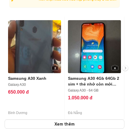
2
6
Samsung A30 Xanh
Samsung A30 4Gb 64Gb 2
sim + thẻ nhớ còn mới
Galaxy A30
keng
Galaxy A30 - 64 GB
650.000 đ
1.050.000 đ
Bình Dương
Đà Nẵng
Xem thêm