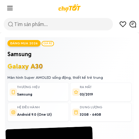
ĐÁNG MUA 2026
GIÁ RẺ
Samsung
Galaxy A30
Màn hình Super AMOLED sống động, thiết kế trẻ trung
THƯƠNG HIỆU
RA MẮT
Samsung
03/2019
HỆ ĐIỀU HÀNH
DUNG LƯỢNG
Android 9.0 (One UI)
32GB - 64GB