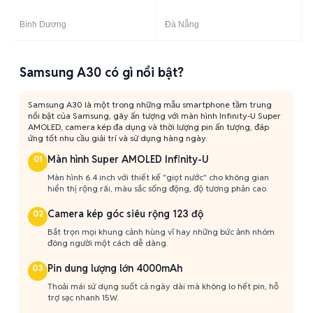
Bình Dương
Đà Nẵng
Samsung A30 có gì nổi bật?
Samsung A30 là một trong những mẫu smartphone tầm trung
nổi bật của Samsung, gây ấn tượng với màn hình Infinity-U Super
AMOLED, camera kép đa dụng và thời lượng pin ấn tượng, đáp
ứng tốt nhu cầu giải trí và sử dụng hàng ngày.
Màn hình Super AMOLED Infinity-U
01
Màn hình 6.4 inch với thiết kế "giọt nước" cho không gian
hiển thị rộng rãi, màu sắc sống động, độ tương phản cao.
Camera kép góc siêu rộng 123 độ
02
Bắt trọn mọi khung cảnh hùng vĩ hay những bức ảnh nhóm
đông người một cách dễ dàng.
Pin dung lượng lớn 4000mAh
03
Thoải mái sử dụng suốt cả ngày dài mà không lo hết pin, hỗ
trợ sạc nhanh 15W.