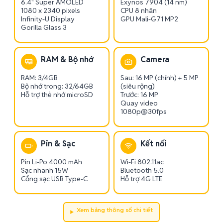
6.4" Super AMOLED
Exynos 7904 (14 nm)
1080 x 2340 pixels
CPU 8 nhân
Infinity-U Display
GPU Mali-G71 MP2
Gorilla Glass 3
RAM & Bộ nhớ
Camera
RAM: 3/4GB
Sau: 16 MP (chính) + 5 MP
Bộ nhớ trong: 32/64GB
(siêu rộng)
Hỗ trợ thẻ nhớ microSD
Trước: 16 MP
Quay video
1080p@30fps
Pin & Sạc
Kết nối
Pin Li-Po 4000 mAh
Wi-Fi 802.11ac
Sạc nhanh 15W
Bluetooth 5.0
Cổng sạc USB Type-C
Hỗ trợ 4G LTE
Xem bảng thông số chi tiết