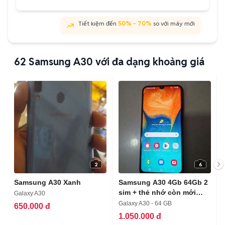
Tiết kiệm đến
50% - 70%
so với máy mới
62
Samsung A30 với đa dạng khoảng giá
2
6
Samsung A30 Xanh
Samsung A30 4Gb 64Gb 2
sim + thẻ nhớ còn mới
Galaxy A30
keng
Galaxy A30 - 64 GB
650.000 đ
1.050.000 đ