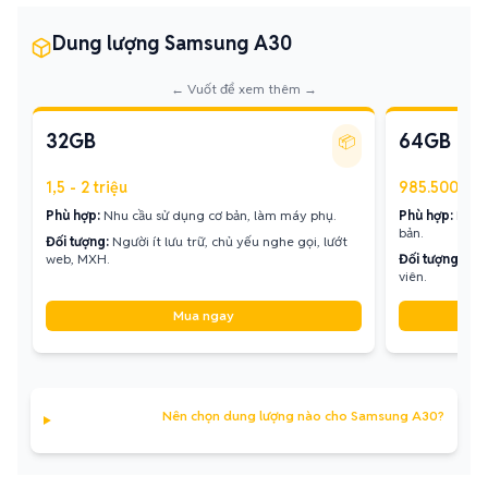
Dung lượng Samsung A30
← Vuốt để xem thêm →
32GB
64GB
📦
1,5 - 2 triệu
985.500 đ - 
Phù hợp:
Nhu cầu sử dụng cơ bản, làm máy phụ.
Phù hợp:
Lưu t
bản.
Đối tượng:
Người ít lưu trữ, chủ yếu nghe gọi, lướt
web, MXH.
Đối tượng:
Ngư
viên.
Mua ngay
Nên chọn dung lượng nào cho Samsung A30?