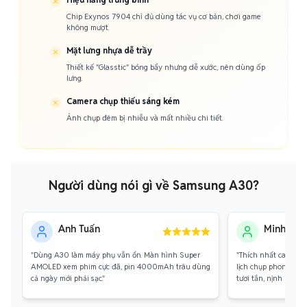
Chip Exynos 7904 chỉ đủ dùng tác vụ cơ bản, chơi game
không mượt.
Mặt lưng nhựa dễ trầy
Thiết kế "Glasstic" bóng bẩy nhưng dễ xước, nên dùng ốp
lưng.
Camera chụp thiếu sáng kém
Ảnh chụp đêm bị nhiễu và mất nhiều chi tiết.
Người dùng nói gì về Samsung A30?
Anh Tuấn
Minh Châ
"Dùng A30 làm máy phụ vẫn ổn. Màn hình Super
"Thích nhất camera 
AMOLED xem phim cực đã, pin 4000mAh trâu dùng
lịch chụp phong cảnh
cả ngày mới phải sạc."
tươi tắn, nịnh mắt."