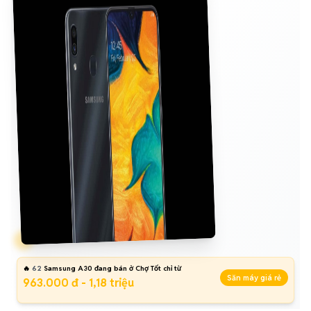
🔥
62
Samsung A30 đang bán ở Chợ Tốt chỉ từ
Săn máy giá rẻ
963.000 đ - 1,18 triệu