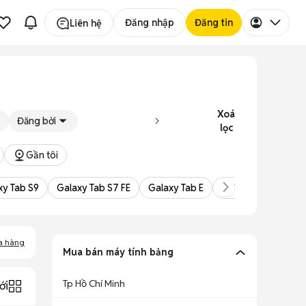
Đăng nhập
Đăng tin
Liên hệ
Xoá
Đăng bởi
lọc
Gần tôi
xy Tab S9
Galaxy Tab S7 FE
Galaxy Tab E
Galaxy Tab
a hàng
Mua bán máy tính bảng
Tp Hồ Chí Minh
ới