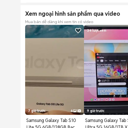
Xem ngoại hình sản phẩm qua video
Mua bán dễ dàng khi xem tin có video
34
lượt xem
7 giờ trước
6
1
9 giờ trước
Samsung Galaxy Tab S10
Samsung Galaxy Tab 
Lite 5G 6GB/128GB Bạc
Ultra 5G 16GB/1TB 