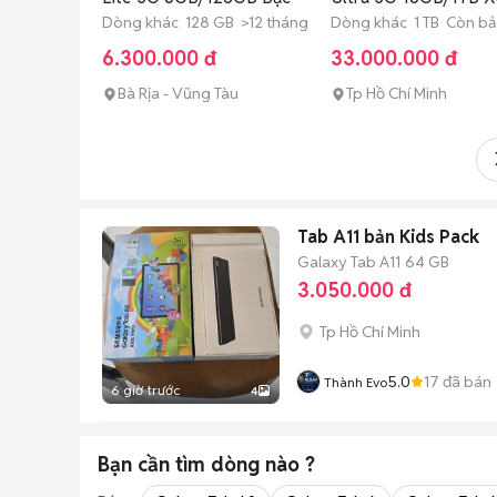
Dòng khác 128 GB >12 tháng
Dòng khác 1 TB Còn b
6.300.000 đ
33.000.000 đ
Bà Rịa - Vũng Tàu
Tp Hồ Chí Minh
Tab A11 bản Kids Pack
Galaxy Tab A11
64 GB
3.050.000 đ
Tp Hồ Chí Minh
5.0
17
đã bán
Thành Evo
6 giờ trước
4
Bạn cần tìm
dòng
nào ?