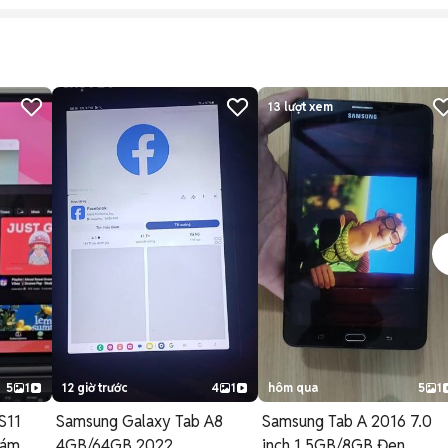
13
lượt xem
5
1
12 giờ trước
4
1
hôm qua
5
1
S11
Samsung Galaxy Tab A8
Samsung Tab A 2016 7.0
Xám
4GB/64GB 2022
inch 1.5GB/8GB Đen