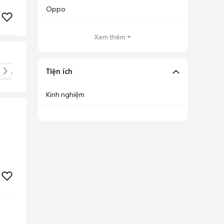
Oppo
Xem thêm
y Tab S9
Galaxy Tab S7 FE
Tiện ích
Galaxy Tab E
Galaxy Tab
Kinh nghiệm