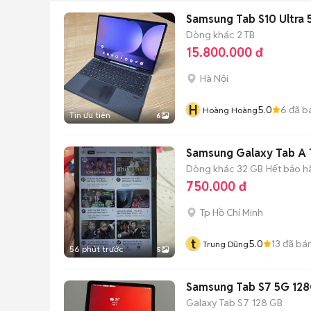
Samsung Tab S10 Ultra 
Dòng khác
2 TB
15.800.000 đ
Hà Nội
H
5.0
6
đã b
Hoàng Hoàng
Tin ưu tiên
6
Samsung Galaxy Tab A T
Dòng khác
32 GB
Hết bảo h
750.000 đ
Tp Hồ Chí Minh
t
5.0
13
đã bá
Trung Dũng
56 phút trước
5
Samsung Tab S7 5G 12
Galaxy Tab S7
128 GB