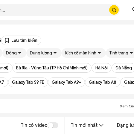
6
Lưu tìm kiếm
Dòng
Dung lượng
Kích cỡ màn hình
Tình trạng
 mới)
Bà Rịa - Vũng Tàu (TP Hồ Chí Minh mới)
Hà Nội
Đà Nẵng
A7
Galaxy Tab S9 FE
Galaxy Tab A9+
Galaxy Tab A8
Gala
Xem Cử
Tin có video
Tin mới nhất
Dạng lư