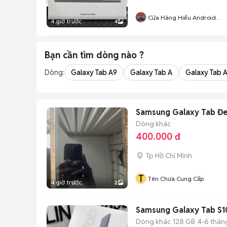
Cửa Hàng Hiếu Android
4 giờ trước
4
Shop
Bạn cần tìm
dòng
nào ?
Dòng:
Galaxy Tab A9
Galaxy Tab A
Galaxy Tab 
Samsung Galaxy Tab Đe
Dòng khác
400.000 đ
Tp Hồ Chí Minh
T
Tên Chưa Cung Cấp
4 giờ trước
2
Samsung Galaxy Tab S1
Dòng khác
128 GB
4-6 thán