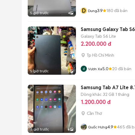
D
3.9
180
đã bán
Dung
5 giờ trước
4
Samsung Galaxy Tab S6
Galaxy Tab S6 Lite
2.200.000 đ
Tp Hồ Chí Minh
5.0
20
đã bán
Vươn Xa
5 giờ trước
2
Samsung Tab A7 Lite 8
Dòng khác
32 GB
1 tháng
1.200.000 đ
Cần Thơ
4.9
465
đã b
Quốc Hưng
6 giờ trước
6