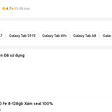
4.7
33
đã bán
A7
Galaxy Tab S9 FE
Galaxy Tab A9+
Galaxy Tab A8
Galax
n Đã sử dụng
0 Fe 8-128gb Xám seal 100%
g