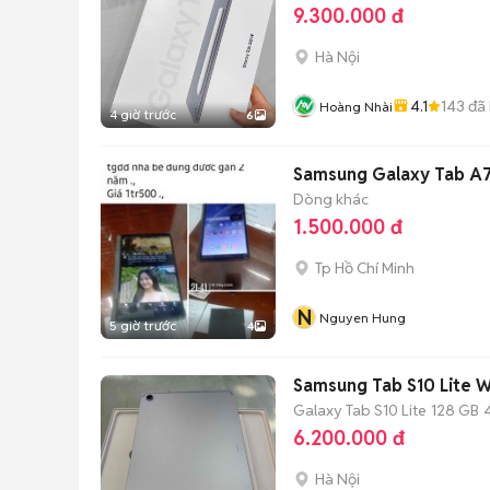
9.300.000 đ
Hà Nội
4.1
143
đã
Hoàng Nhài
4 giờ trước
6
Samsung Galaxy Tab A7
Dòng khác
1.500.000 đ
Tp Hồ Chí Minh
N
Nguyen Hung
5 giờ trước
4
Samsung Tab S10 Lite Wi
Galaxy Tab S10 Lite
128 GB
6.200.000 đ
Hà Nội