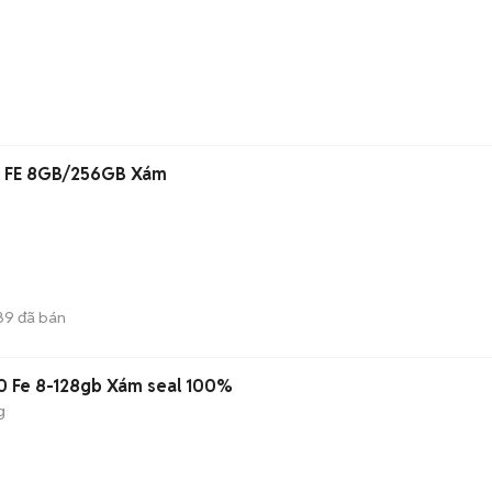
9 FE 8GB/256GB Xám
89
đã bán
0 Fe 8-128gb Xám seal 100%
g