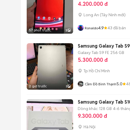
4.200.000 đ
Long An
(
Tây Ninh
mới)
4.9
43
đã bán
Ronaldo
57 phút trước
2
Samsung Galaxy Tab S
Galaxy Tab S9 FE
256 GB
5.300.000 đ
Tp Hồ Chí Minh
5.0
4
Cầm Đồ Bình Thạnh
2 giờ trước
3
Samsung Galaxy Tab S1
Dòng khác
128 GB
4-6 thán
9.300.000 đ
Hà Nội