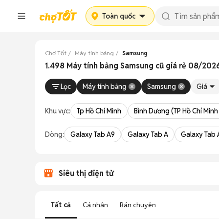
Toàn quốc
Chợ Tốt
Máy tính bảng
Samsung
1.498 Máy tính bảng Samsung cũ giá rẻ 08/202
Lọc
Máy tính bảng
Samsung
Giá
Khu vực:
Tp Hồ Chí Minh
Bình Dương (TP Hồ Chí Minh
Dòng:
Galaxy Tab A9
Galaxy Tab A
Galaxy Tab 
Siêu thị điện tử
Tất cả
Cá nhân
Bán chuyên