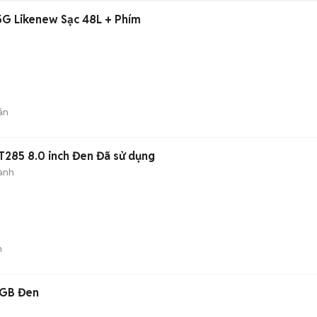
5G Likenew Sạc 48L + Phím
án
285 8.0 inch Đen Đã sử dụng
ành
n
8GB Đen