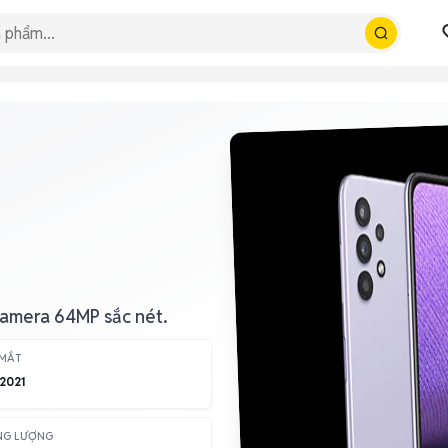
amera 64MP sắc nét.
 MẮT
2021
NG LƯỢNG