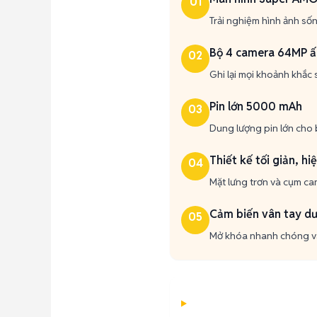
01
Trải nghiệm hình ảnh sốn
Bộ 4 camera 64MP ấ
02
Ghi lại mọi khoảnh khắc
Pin lớn 5000 mAh
03
Dung lượng pin lớn cho 
Thiết kế tối giản, hi
04
Mặt lưng trơn và cụm cam
Cảm biến vân tay dư
05
Mở khóa nhanh chóng và