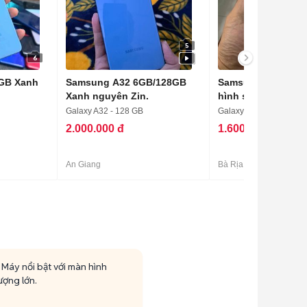
5
6
GB Xanh
Samsung A32 6GB/128GB
Samsung Galaxy T
Xanh nguyên Zin.
hình sắc nét
Galaxy A32 - 128 GB
Galaxy A32
2.000.000 đ
1.600.000 đ
An Giang
Bà Rịa - Vũng Tàu
 Máy nổi bật với màn hình
ượng lớn.