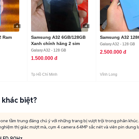
6
4
2 Ram
Samsung A32 6GB/128GB
Samsung A32 128
Xanh chính hãng 2 sim
Galaxy A32 - 128 GB
Galaxy A32 - 128 GB
2.500.000 đ
1.500.000 đ
Tp Hồ Chí Minh
Vĩnh Long
 khác biệt?
ne tầm trung đáng chú ý với những trang bị vượt trội trong phân khúc.
hiệm thị giác mượt mà, cụm 4 camera 64MP sắc nét và viên pin dung l
OLED 90Hz