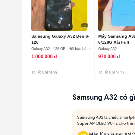
4
Samsung Galaxy A32 Đen 6-
Máy Samsung A3
128
6/128G Xài Full
Galaxy A32 - 128 GB - Hết bảo hành
Galaxy A32
1.000.000 đ
970.000 đ
Tp Hồ Chí Minh
Tp Hồ Chí Minh
Samsung A32 có gì
Samsung A32 là chiếc smartpho
Super AMOLED 90Hz cho trải ng
Màn hình Super AM