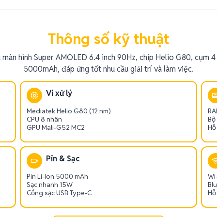
Thông số kỹ thuật
 màn hình Super AMOLED 6.4 inch 90Hz, chip Helio G80, cụm 4
5000mAh, đáp ứng tốt nhu cầu giải trí và làm việc.
Vi xử lý
Mediatek Helio G80 (12 nm)
RA
CPU 8 nhân
Bộ
GPU Mali-G52 MC2
Hỗ
Pin & Sạc
Pin Li-Ion 5000 mAh
Wi-
Sạc nhanh 15W
Bl
Cổng sạc USB Type-C
Hỗ