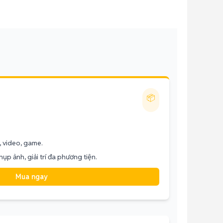
📦
, video, game.
ụp ảnh, giải trí đa phương tiện.
Mua ngay