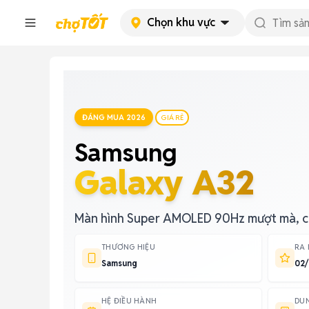
Chọn khu vực
ĐÁNG MUA 2026
GIÁ RẺ
Samsung
Galaxy A32
Màn hình Super AMOLED 90Hz mượt mà, c
THƯƠNG HIỆU
RA
Samsung
02/
HỆ ĐIỀU HÀNH
DU