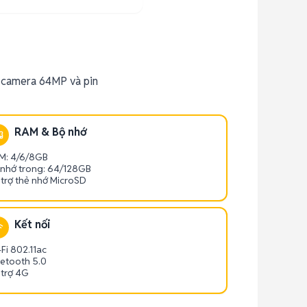
 camera 64MP và pin
RAM & Bộ nhớ
M: 4/6/8GB
 nhớ trong: 64/128GB
 trợ thẻ nhớ MicroSD
Kết nối
Fi 802.11ac
uetooth 5.0
 trợ 4G