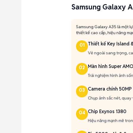
Samsung Galaxy A3
Samsung Galaxy A35 là một lự
thiết kế cao cấp, hiệu năng m
Thiết kế Key Island 
01
Vẻ ngoài sang trọng, cao
Màn hình Super AMO
02
Trải nghiệm hình ảnh số
Camera chính 50MP 
03
Chụp ảnh sắc nét, quay 
Chip Exynos 1380
04
Hiệu năng mạnh mẽ trong