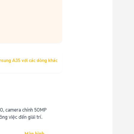
msung A35 với các dòng khác
80, camera chính 50MP
g việc đến giải trí.
Màn hình