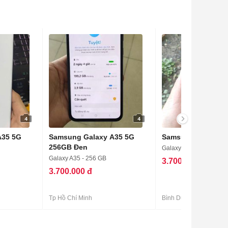
4
4
A35 5G
Samsung Galaxy A35 5G
Samsung A35 128
256GB Đen
Galaxy A35 - 128 GB - 
Galaxy A35 - 256 GB
3.700.000 đ
3.700.000 đ
Tp Hồ Chí Minh
Bình Dương