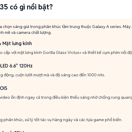
5 có gì nổi bật?
a chọn sáng giá trong phân khúc tầm trung thuộc Galaxy A series. Máy
ạnh mẽ và camera chất lượng.
& Mặt lưng kính
 cấp với mặt lưng kính Gorilla Glass Victus+ và thiết kế cụm phím nổi đ
LED 6.6" 120Hz
ng động, cuộn lướt mượt mà và độ sáng cao đến 1000 nits.
OIS
video ổn định ngay cả trong điều kiện thiếu sáng nhờ chống rung quan
 phân khúc, xử lý tốt tác vụ hàng ngày và các tựa game phổ biến.