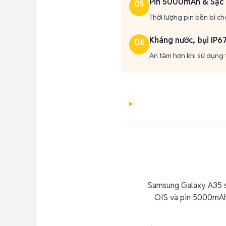
Pin 5000mAh & Sạc
05
Thời lượng pin bền bỉ c
Kháng nước, bụi IP6
06
An tâm hơn khi sử dụng 
Samsung Galaxy A35 s
OIS và pin 5000mAh.