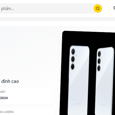
 đỉnh cao
 MẮT
/2024
NG LƯỢNG