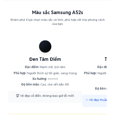
Màu sắc Samsung A52s
Khám phá 4 lựa chọn màu sắc cá tính, phù hợp với mọi phong cách
của bạn.
Đen Tâm Điểm
Trắn
Đặc điểm:
Mạnh mẽ, lịch lãm
Đặc điểm:
Ti
Phù hợp:
Người thích sự tối giản, sang trọng
Phù hợp:
Người yêu p
Xu hướng:
⭐⭐⭐⭐⭐
Xu h
Độ bền màu:
Cao, che vết bẩn tốt
Độ bền màu:
T
🏆 Vẻ đẹp cổ điển, không bao giờ lỗi mốt.
✨ Vẻ đẹp thuần khiết