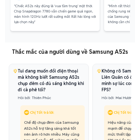
"Chiếc A52s này đúng là 'vua tầm trung' một thời.
"Mình rất thích cam
Chip Snapdragon 778G vẫn chiến game quá ngon,
chống rung nên hình 
màn hình 120Hz lướt rất sướng mắt. Rất hài lòng với
của Samsung thì tươ
lựa chọn này."
không cần chỉnh nhi
Thắc mắc của người dùng về Samsung A52s
Tui đang muốn đổi điện thoại
Không rõ Samsung
mà không biết Samsung A52s
Liên Quân có ổn đ
chụp đêm có đủ sáng không khi
mình sợ lúc combat
đi cà phê tối?
FPS?
Hỏi bởi:
Thiên Phúc
Hỏi bởi:
Mai Hương
Chị Tốt trả lời:
Chị Tốt trả lời:
Chế độ chụp đêm của Samsung
Hiệu năng của Sa
A52s hỗ trợ tăng sáng khá tốt
mạnh để chạy Liê
nên ảnh rõ hơn nhiều. Máy cũng
mức thiết lập phù 