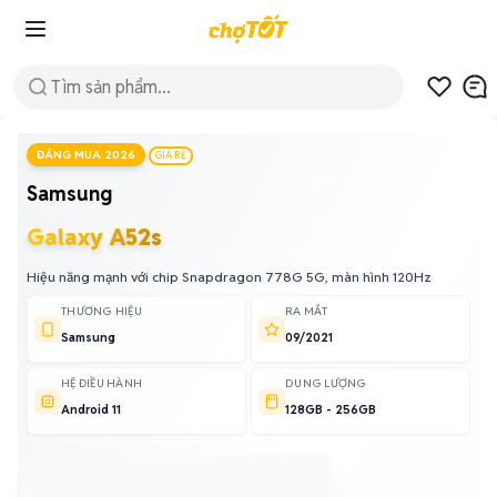
ĐÁNG MUA 2026
GIÁ RẺ
Samsung
Galaxy A52s
Hiệu năng mạnh với chip Snapdragon 778G 5G, màn hình 120Hz
THƯƠNG HIỆU
RA MẮT
Samsung
09/2021
HỆ ĐIỀU HÀNH
DUNG LƯỢNG
Android 11
128GB - 256GB