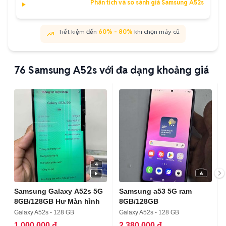
Phân tích và so sánh giá Samsung A52s
Tiết kiệm đến
60% - 80%
khi chọn máy cũ
76
Samsung A52s với đa dạng khoảng giá
4
6
Samsung Galaxy A52s 5G
Samsung a53 5G ram
8GB/128GB Hư Màn hình
8GB/128GB
Galaxy A52s - 128 GB
Galaxy A52s - 128 GB
1.000.000 đ
2.380.000 đ