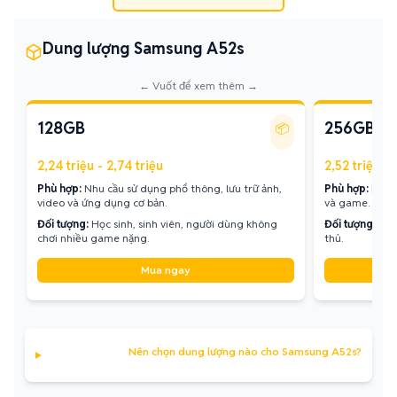
Dung lượng Samsung A52s
← Vuốt để xem thêm →
128GB
256GB
📦
2,24 triệu - 2,74 triệu
2,52 triệu - 
Phù hợp:
Nhu cầu sử dụng phổ thông, lưu trữ ảnh,
Phù hợp:
Lưu t
video và ứng dụng cơ bản.
và game.
Đối tượng:
Học sinh, sinh viên, người dùng không
Đối tượng:
Ngư
chơi nhiều game nặng.
thủ.
Mua ngay
Nên chọn dung lượng nào cho Samsung A52s?