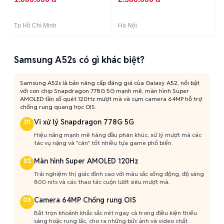
Tp Hồ Chí Minh
Hà Nội
Samsung A52s có gì khác biệt?
Samsung A52s là bản nâng cấp đáng giá của Galaxy A52, nổi bật
với con chip Snapdragon 778G 5G mạnh mẽ, màn hình Super
AMOLED tần số quét 120Hz mượt mà và cụm camera 64MP hỗ trợ
chống rung quang học OIS.
Vi xử lý Snapdragon 778G 5G
01
Hiệu năng mạnh mẽ hàng đầu phân khúc, xử lý mượt mà các
tác vụ nặng và "cân" tốt nhiều tựa game phổ biến.
Màn hình Super AMOLED 120Hz
02
Trải nghiệm thị giác đỉnh cao với màu sắc sống động, độ sáng
800 nits và các thao tác cuộn lướt siêu mượt mà.
Camera 64MP Chống rung OIS
03
Bắt trọn khoảnh khắc sắc nét ngay cả trong điều kiện thiếu
sáng hoặc rung lắc, cho ra những bức ảnh và video chất