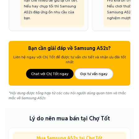
hạn chế nhiễu để giữ lại chi tiết.
FPS khá ổn trong g
Nếu hay chụp tối thì Samsung
Nếu chơi thường x
A52s đáp ứng ổn nhu cầu của
Samsung A52s mang
bạn.
nghiệm mượt mà.
Bạn cần giải đáp về Samsung A52s?
Liên hệ ngay với Chị Tốt để được tư vấn chi tiết và nhận ưu đãi tốt
nhất
Chat với Chị Tốt ngay
Gọi tư vấn ngay
*Nội dung được tổng hợp từ các câu hỏi người dùng quan tâm và thắc
mắc về Samsung A52s
Lý do nên mua bán tại Chợ Tốt
Mua Samsung A52s tại Chợ Tốt