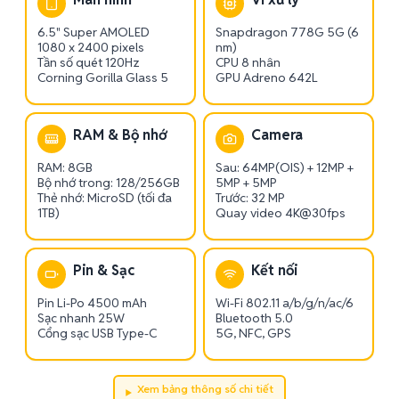
6.5" Super AMOLED
Snapdragon 778G 5G (6
1080 x 2400 pixels
nm)
Tần số quét 120Hz
CPU 8 nhân
Corning Gorilla Glass 5
GPU Adreno 642L
RAM & Bộ nhớ
Camera
RAM: 8GB
Sau: 64MP(OIS) + 12MP +
Bộ nhớ trong: 128/256GB
5MP + 5MP
Thẻ nhớ: MicroSD (tối đa
Trước: 32 MP
1TB)
Quay video 4K@30fps
Pin & Sạc
Kết nối
Pin Li-Po 4500 mAh
Wi-Fi 802.11 a/b/g/n/ac/6
Sạc nhanh 25W
Bluetooth 5.0
Cổng sạc USB Type-C
5G, NFC, GPS
Xem bảng thông số chi tiết