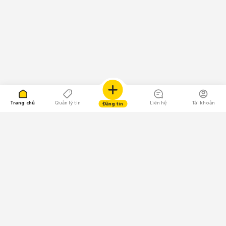
Trang chủ
Quản lý tin
Liên hệ
Tài khoản
Đăng tin
109.000 Bình chọn
Tải ứng dụng Chợ Tốt